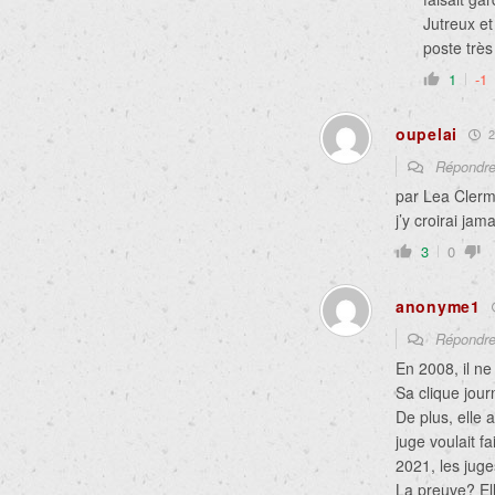
Jutreux et
poste très
1
-1
oupelai
2
Répondr
par Lea Clerm
j’y croirai jama
3
0
anonyme1
Répondr
En 2008, il ne 
Sa clique journ
De plus, elle 
juge voulait f
2021, les juge
La preuve? Ell