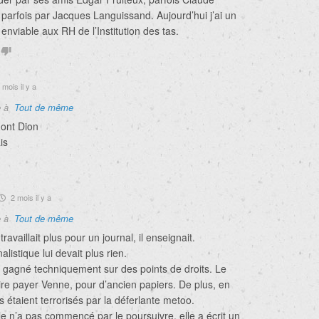
 parfois par Jacques Languissand. Aujourd’hui j’ai un
 enviable aux RH de l’Institution des tas.
 mois il y a
e à
Tout de même
ont Dion
is
2 mois il y a
e à
Tout de même
travaillait plus pour un journal, il enseignait.
alistique lui devait plus rien.
a gagné techniquement sur des points de droits. Le
aire payer Venne, pour d’ancien papiers. De plus, en
s étaient terrorisés par la déferlante metoo.
e n’a pas commencé par le poursuivre, elle a écrit un