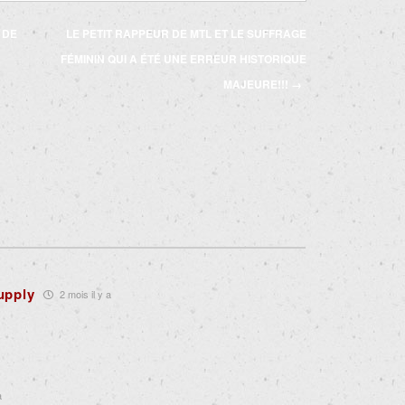
 DE
LE PETIT RAPPEUR DE MTL ET LE SUFFRAGE
FÉMININ QUI A ÉTÉ UNE ERREUR HISTORIQUE
MAJEURE!!!
→
Supply
2 mois il y a
a