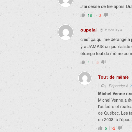
J’ai cessé de lire après 
19
-3
oupelai
2 mois il y a
c’est ça qui me dérange à
y a JAMAIS un journaliste
étrange tout de même compt
4
-5
Tout de même
Répondre à
Michel Venne
rec
Michel Venne a ét
l’auteure et réali
de Québec. Les fa
en 2008, à l’époqu
5
-2