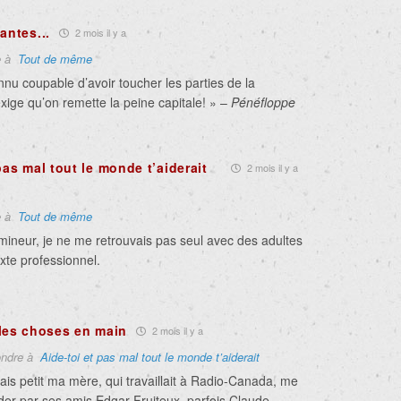
antes...
2 mois il y a
e à
Tout de même
onnu coupable d’avoir toucher les parties de la
exige qu’on remette la peine capitale! » –
Pénéfloppe
pas mal tout le monde t’aiderait
2 mois il y a
e à
Tout de même
mineur, je ne me retrouvais pas seul avec des adultes
xte professionnel.
les choses en main
2 mois il y a
ndre à
Aide-toi et pas mal tout le monde t’aiderait
ais petit ma mère, qui travaillait à Radio-Canada, me
rder par ses amis Edgar Fruiteux, parfois Claude