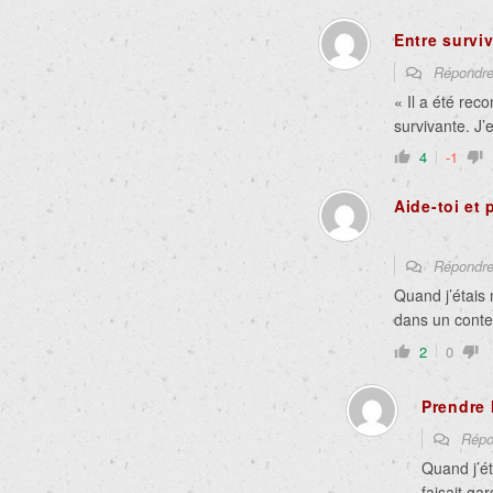
Entre surviv
Répondr
« Il a été rec
survivante. J’
4
-1
Aide-toi et 
Répondr
Quand j’étais 
dans un conte
2
0
Prendre 
Répo
Quand j’ét
faisait ga