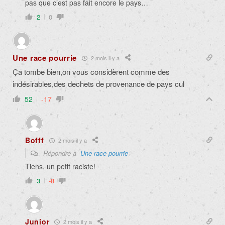
pas que c’est pas fait encore le pays…
2
0
Une race pourrie
2 mois il y a
Ça tombe bien,on vous considèrent comme des
indésirables,des dechets de provenance de pays cul
52
-17
Bofff
2 mois il y a
Répondre à
Une race pourrie
Tiens, un petit raciste!
3
-8
Junior
2 mois il y a