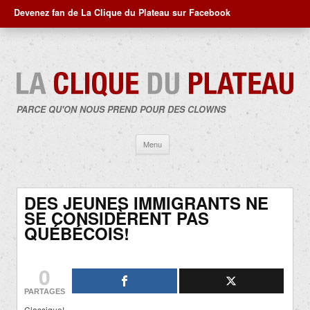
Devenez fan de La Clique du Plateau sur Facebook
PARCE QU'ON NOUS PREND POUR DES CLOWNS
Aller
Menu
au
contenu
DES JEUNES IMMIGRANTS NE
SE CONSIDÈRENT PAS
QUÉBÉCOIS!
0
PARTAGES
Classique!