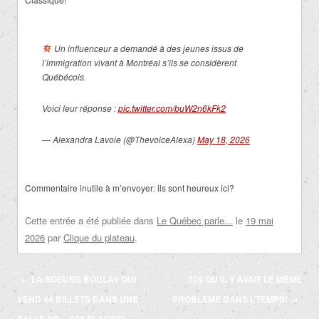
Un influenceur a demandé à des jeunes issus de
l’immigration vivant à Montréal s’ils se considèrent
Québécois.
Voici leur réponse :
pic.twitter.com/buW2n6kFk2
— Alexandra Lavoie (@ThevoiceAlexa)
May 18, 2026
Commentaire inutile à m’envoyer: ils sont heureux ici?
Cette entrée a été publiée dans
Le Québec parle...
le
19 mai
2026
par
Clique du plateau
.
Navigation
←
LA SOEURS BOULAY QUI
10$ QU’IL Y AVAIT LE MÊME
des
VEND 44 BILLETS DANS UNE
PROBLÈME DANS L’TEMPS!
→
articles