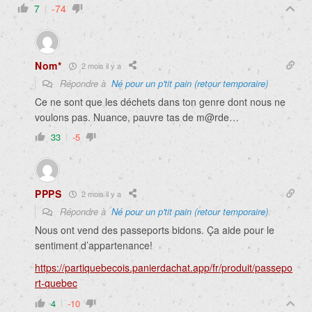
7
-74
Nom*
2 mois il y a
Répondre à
Né pour un p'tit pain (retour temporaire)
Ce ne sont que les déchets dans ton genre dont nous ne
voulons pas. Nuance, pauvre tas de m@rde…
33
-5
PPPS
2 mois il y a
Répondre à
Né pour un p'tit pain (retour temporaire)
Nous ont vend des passeports bidons. Ça aide pour le
sentiment d’appartenance!
https://partiquebecois.panierdachat.app/fr/produit/passepo
rt-quebec
4
-10