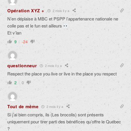
Opération XYZ +
2 mois il y a
N’en déplaise à MBC et PSPP l’appartenance nationale ne
colle pas et le fun est ailleurs
Et v’lan
9
-24
questionneur
2 mois il y a
Respect the place you live or live in the place you respect
2
0
Tout de même
2 mois il y a
Si j’ai bien compris, ils (Les brocolis) sont présents
uniquement pour tirer parti des bénéfices qu’offre le Québec
?