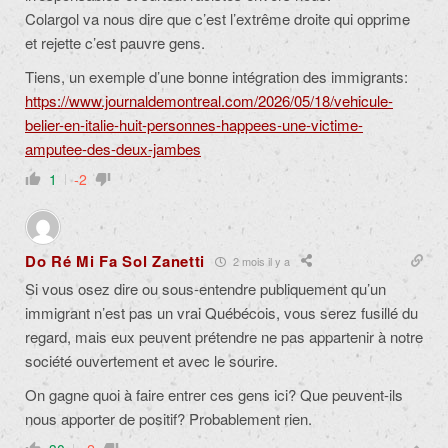
Colargol va nous dire que c’est l’extrême droite qui opprime
et rejette c’est pauvre gens.
Tiens, un exemple d’une bonne intégration des immigrants:
https://www.journaldemontreal.com/2026/05/18/vehicule-
belier-en-italie-huit-personnes-happees-une-victime-
amputee-des-deux-jambes
1
-2
Do Ré Mi Fa Sol Zanetti
2 mois il y a
Si vous osez dire ou sous-entendre publiquement qu’un
immigrant n’est pas un vrai Québécois, vous serez fusillé du
regard, mais eux peuvent prétendre ne pas appartenir à notre
société ouvertement et avec le sourire.
On gagne quoi à faire entrer ces gens ici? Que peuvent-ils
nous apporter de positif? Probablement rien.