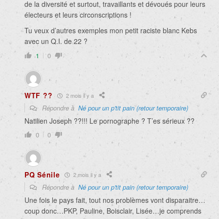
de la diversité et surtout, travaillants et dévoués pour leurs
électeurs et leurs circonscriptions !
Tu veux d’autres exemples mon petit raciste blanc Kebs
avec un Q.I. de 22 ?
1
0
WTF ??
2 mois il y a
Répondre à
Né pour un p'tit pain (retour temporaire)
Natilien Joseph ??!!! Le pornographe ? T’es sérieux ??
0
0
PQ Sénile
2 mois il y a
Répondre à
Né pour un p'tit pain (retour temporaire)
Une fois le pays fait, tout nos problèmes vont disparaitre…
coup donc…PKP, Pauline, Boisclair, Lisée…je comprends