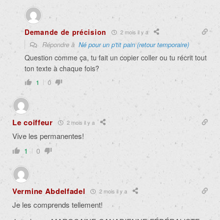
Demande de précision
2 mois il y a
Répondre à
Né pour un p'tit pain (retour temporaire)
Question comme ça, tu fait un copier coller ou tu récrit tout
ton texte à chaque fois?
1
0
Le coiffeur
2 mois il y a
Vive les permanentes!
1
0
Vermine Abdelfadel
2 mois il y a
Je les comprends tellement!