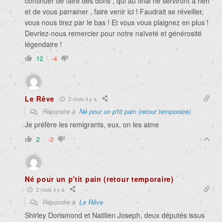
continuer de faire des dons , qui au final ne serviront à rien
et de vous parrainer , faire venir ici
! Faudrait se réveiller,
vous nous tirez par le bas ! Et vous vous plaignez en plus !
Devriez-nous remercier pour notre naïveté et générosité
légendaire !
12
-4
Le Rêve
2 mois il y a
Répondre à
Né pour un p'tit pain (retour temporaire)
Je préfère les remigrants, eux, on les aime
2
-2
Né pour un p'tit pain (retour temporaire)
2 mois il y a
Répondre à
Le Rêve
Shirley Dorismond et Natilien Joseph, deux députés issus