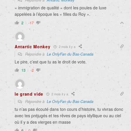
« immigration de qualité » dont les poules de luxe
appelées à l’époque les « filles du Roy ».
2
-17
Antartic Monkey
2 mois il y a
Répondre à
Le OnlyFan du Bas-Canada
Le pire, c’est que tu as le droit de vote.
13
-2
le grand vide
2 mois il y a
Répondre à
Le OnlyFan du Bas-Canada
tu n’as pas écouté dans ton cours d’histoire, tu vivras donc
avec tes préjugés et tes rêves de pays idyllique ou au ciel
où il y a des vierges en masse
6
0