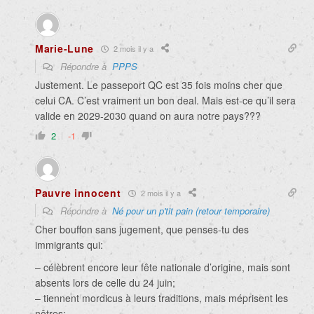
Marie-Lune
2 mois il y a
Répondre à
PPPS
Justement. Le passeport QC est 35 fois moins cher que
celui CA. C’est vraiment un bon deal. Mais est-ce qu’il sera
valide en 2029-2030 quand on aura notre pays???
2
-1
Pauvre innocent
2 mois il y a
Répondre à
Né pour un p'tit pain (retour temporaire)
Cher bouffon sans jugement, que penses-tu des
immigrants qui:
– célèbrent encore leur fête nationale d’origine, mais sont
absents lors de celle du 24 juin;
– tiennent mordicus à leurs traditions, mais méprisent les
nôtres;