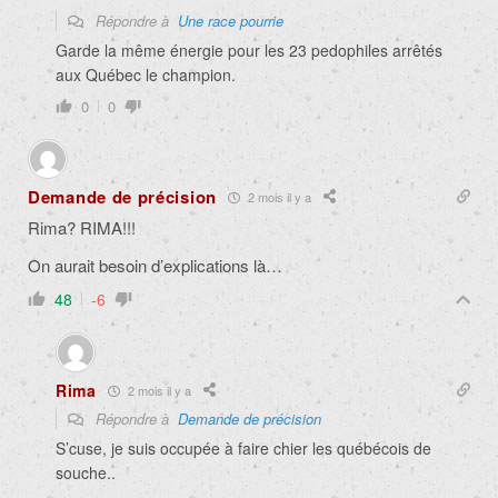
Répondre à
Une race pourrie
Garde la même énergie pour les 23 pedophiles arrêtés
aux Québec le champion.
0
0
Demande de précision
2 mois il y a
Rima? RIMA!!!
On aurait besoin d’explications là…
48
-6
Rima
2 mois il y a
Répondre à
Demande de précision
S’cuse, je suis occupée à faire chier les québécois de
souche..