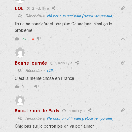
LOL
2 mois il y a
Répondre à
Né pour un p'tit pain (retour temporaire)
Ils ne se considèrent pas plus Canadiens, c’est ça le
problème.
26
-4
Bonne journée
2 mois il y a
Répondre à
LOL
C’est la même chose en France.
0
-1
Sous letron de Paris
2 mois il y a
Répondre à
Né pour un p'tit pain (retour temporaire)
Chie pas sur le perron,pis on va pe t’aimer