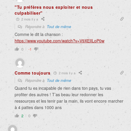
"Tu préfères nous exploiter et nous
culpabiliser"
2 mois il y a
Répondre à
Tout de même
Comme le dit la chanson :
https://www.youtube.com/watch?v=V9XElILoP0w
0
-1
Comme toujours
2 mois il y a
Répondre à
Tout de même
Quand tu es incapable de rien dans ton pays, tu vas
profiter des autres ! T’as beau leur redonner les
ressources et les tenir par la main, ils vont encore marcher
à 4 pattes dans 1000 ans
2
0