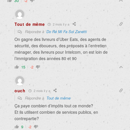
30
-2
Tout de même
2 mois il y a
Répondre à
Do Ré Mi Fa Sol Zanetti
On gagne des livreurs d’Uber Eats, des agents de
sécurité, des éboueurs, des préposés à l’entretien
ménager, des livreurs pour Intelcom, on est loin de
l’immigration des années 80 et 90
15
-2
ouch
2 mois il y a
Répondre à
Tout de même
Ça paye combien d’impôts tout ce monde?
Et ils utilisent combien de services publics, en
contrepartie?
9
-2