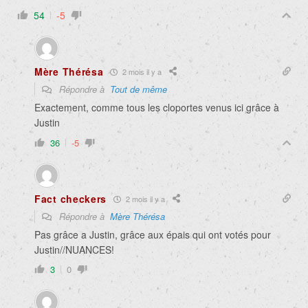
54
-5
Mère Thérésa
2 mois il y a
Répondre à
Tout de même
Exactement, comme tous les cloportes venus ici grâce à
Justin
36
-5
Fact checkers
2 mois il y a
Répondre à
Mère Thérésa
Pas grâce a Justin, grâce aux épais qui ont votés pour
Justin//NUANCES!
3
0