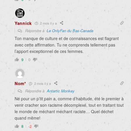
Yannick
2 mois il y a
Répondre à
Le OnlyFan du Bas-Canada
Ton manque de culture et de connaissances est flagrant
avec cette affirmation. Tu ne comprends tellement pas
l’apport exceptionnel de ces femmes.
9
0
Nom*
2 mois il y a
Répondre à
Antartic Monkey
Né pour un p’tit pain a, comme d’habitude, été le premier à
venir cracher son racisme décomplexé, tout en traitant tout
le monde de méchant méchant raciste… Quel déchet
quand même!
8
-2