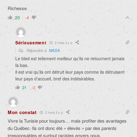
Richesse.
20
-4
Sérieusement
2 mois il y a
Répondre à
NASA
Le bled est tellement meilleur qu’ils ne retournent jamais
là-bas.
il est vrai qu’ils ont détruit leur pays comme ils détruisent
leur pays d’accueil, bref des indésirables.
21
-2
Mon constat
2 mois il y a
Vivre la Tunisie pour toujours… mais profiter des avantages
du Québec. Ils ont donc été « élevés » par des parents
irresponsables et surtout racistes envers nous.