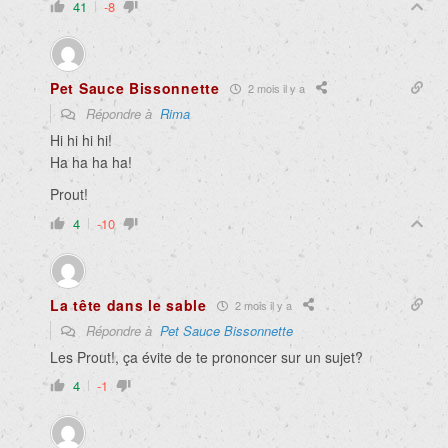
41
-8
Pet Sauce Bissonnette
2 mois il y a
Répondre à
Rima
Hi hi hi hi!
Ha ha ha ha!
Prout!
4
-10
La tête dans le sable
2 mois il y a
Répondre à
Pet Sauce Bissonnette
Les Prout!, ça évite de te prononcer sur un sujet?
4
-1