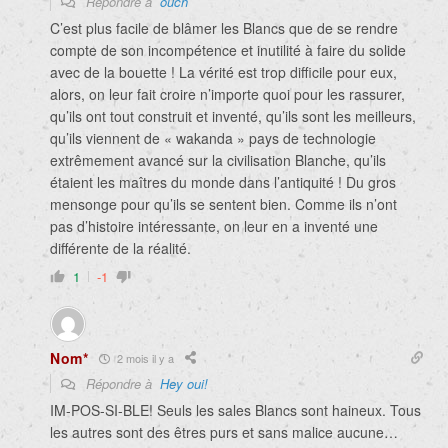
Répondre à
ouch
C’est plus facile de blâmer les Blancs que de se rendre
compte de son incompétence et inutilité à faire du solide
avec de la bouette ! La vérité est trop difficile pour eux,
alors, on leur fait croire n’importe quoi pour les rassurer,
qu’ils ont tout construit et inventé, qu’ils sont les meilleurs,
qu’ils viennent de « wakanda » pays de technologie
extrêmement avancé sur la civilisation Blanche, qu’ils
étaient les maîtres du monde dans l’antiquité ! Du gros
mensonge pour qu’ils se sentent bien. Comme ils n’ont
pas d’histoire intéressante, on leur en a inventé une
différente de la réalité.
1
-1
Nom*
2 mois il y a
Répondre à
Hey oui!
IM-POS-SI-BLE! Seuls les sales Blancs sont haineux. Tous
les autres sont des êtres purs et sans malice aucune…