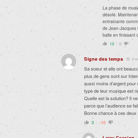
La phase de musiq
désolé. Maintenant
entrainante comme
de Jean-Jacques G
balle en finissant 
13
0
Signe des temps
2 moi
Sa soeur et elle ont beauc
plus de gens sont sur Intern
aussi moins d’argent pour so
type de leur musique est n
Quelle est la solution? Il n
parce que l’audience se fait
Bonne chance à ces deux 
3
-10
Larry Cession