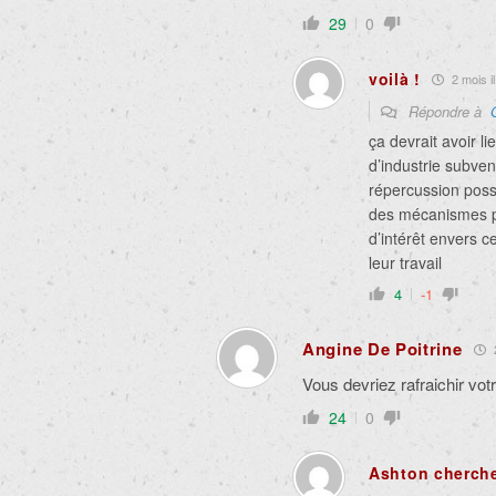
29
0
voilà !
2 mois il
Répondre à
ça devrait avoir l
d’industrie subven
répercussion poss
des mécanismes po
d’intérêt envers ce
leur travail
4
-1
Angine De Poitrine
2
Vous devriez rafraichir votr
24
0
Ashton cherche