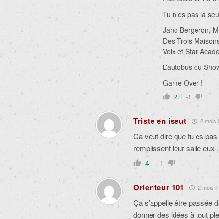
Tu n’es pas la seu
Jano Bergeron, Ma
Des Trois Maisons 
Voix et Star Académ
L’autobus du Showb
Game Over !
2
-1
Triste en iseut
2 mois i
Ca veut dire que tu es pas
remplissent leur salle eux 
4
-1
Orienteur 101
2 mois il
Ça s’appelle être passée da
donner des idées à tout ple