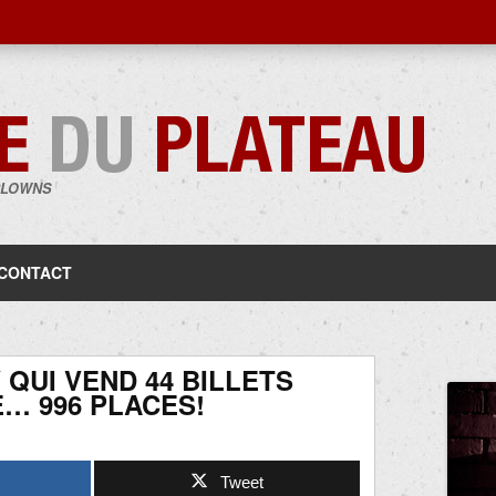
CLOWNS
Aller
au
contenu
CONTACT
QUI VEND 44 BILLETS
… 996 PLACES!
Tweet