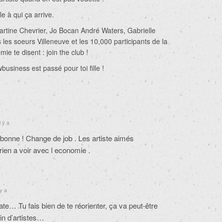
le à qui ça arrive.
rtine Chevrier, Jo Bocan André Waters, Gabrielle
les soeurs Villeneuve et les 10,000 participants de la
ie te disent : join the club !
usiness est passé pour toi fille !
l y a
 bonne ! Change de job . Les artiste aimés
,rien a voir avec l economie .
 y a
te… Tu fais bien de te réorienter, ça va peut-être
in d’artistes…