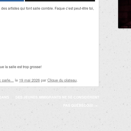
 des artistes qui font salle comble. Faque c’est peut-être toi,
e la salle est trop grosse!
parle...
le
19 mai 2026
par
Clique du plateau
.
 DANS
DES JEUNES IMMIGRANTS NE SE CONSIDÈRENT
PAS QUÉBÉCOIS!
→