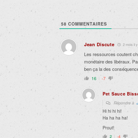
58
COMMENTAIRES
Jean Discute
2 mois il y
Les ressources coutent che
monétaire des libéraux. Pas
ben ça la des conséquence
16
-7
Pet Sauce Biss
Répondre à
Hi hi hi hi!
Ha ha ha ha!
Prout!
2
-4