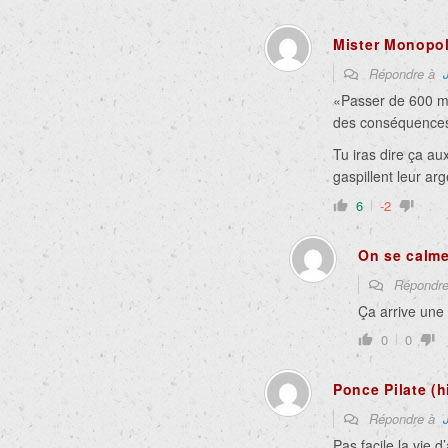
Mister Monopo
Répondre à
«
Passer de 600 mil
des conséquence
Tu iras dire ça au
gaspillent leur ar
6
-2
On se calme
Répondr
Ça arrive une 
0
0
Ponce Pilate (hi
Répondre à
Pas facile la vie d