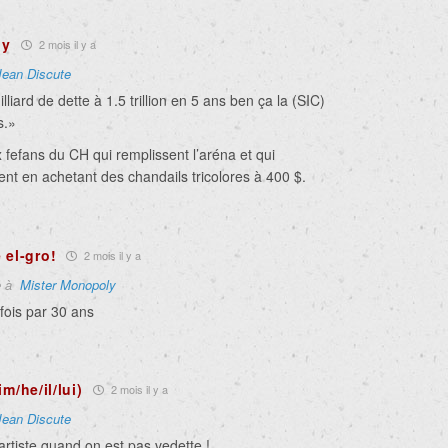
ly
2 mois il y a
Jean Discute
liard de dette à 1.5 trillion en 5 ans ben ça la (SIC)
s.»
x fefans du CH qui remplissent l’aréna et qui
gent en achetant des chandails tricolores à 400 $.
 el-gro!
2 mois il y a
e à
Mister Monopoly
fois par 30 ans
m/he/il/lui)
2 mois il y a
Jean Discute
’artiste quand on est pas vedette !