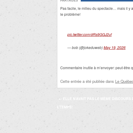
PARTAGES
Pas facile, le milieu du spectacle… mais il y a
le problème!
pic.twitter.com/dRs9GGJ2uf
— bob (@jokeduweb)
May 19, 2026
Commentaire inutile à m’envoyer: peut-être qu
Cette entrée a été publiée dans
Le Québec 
Navigation
←
ELLE N’AVAIT PAS LE MÊME DISCOURS
des
L’TEMPS!
articles