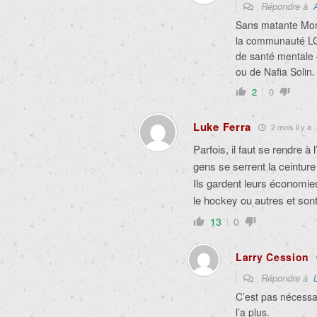
Répondre à
Sans matante Moni
la communauté LG
de santé mentale 
ou de Nafia Solin.
2
0
Luke Ferra
2 mois il y a
Parfois, il faut se rendre à
gens se serrent la ceinture
Ils gardent leurs économi
le hockey ou autres et sont
13
0
Larry Cession
Répondre à
C’est pas nécessai
l’a plus.