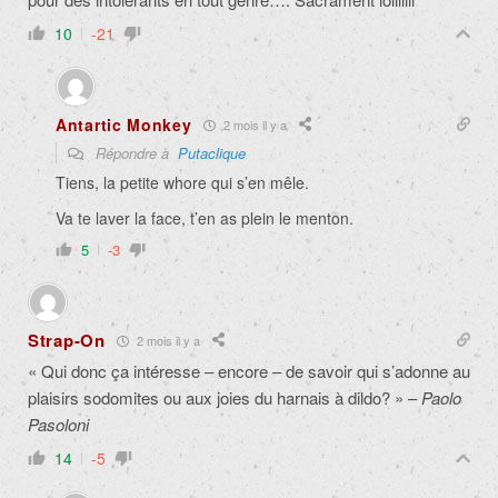
10
-21
Antartic Monkey
2 mois il y a
Répondre à
Putaclique
Tiens, la petite whore qui s’en mêle.
Va te laver la face, t’en as plein le menton.
5
-3
Strap-On
2 mois il y a
« Qui donc ça intéresse – encore – de savoir qui s’adonne au
plaisirs sodomites ou aux joies du harnais à dildo? » –
Paolo
Pasoloni
14
-5