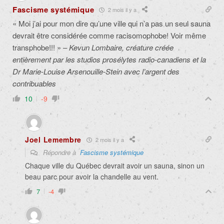
Fascisme systémique
2 mois il y a
« Moi j’ai pour mon dire qu’une ville qui n’a pas un seul sauna
devrait être considérée comme racisomophobe! Voir même
transphobe!!! » –
Kevun Lombaire, créature créée
entièrement par les studios prosélytes radio-canadiens et la
Dr Marie-Louise Arsenouille-Stein avec l’argent des
contribuables
10
-9
Joel Lemembre
2 mois il y a
Répondre à
Fascisme systémique
Chaque ville du Québec devrait avoir un sauna, sinon un
beau parc pour avoir la chandelle au vent.
7
-4