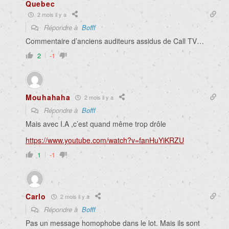
Quebec
2 mois il y a
Répondre à
Bofff
Commentaire d’anciens auditeurs assidus de Call TV…
2
-1
Mouhahaha
2 mois il y a
Répondre à
Bofff
Mais avec I.A ,c’est quand même trop drôle
https://www.youtube.com/watch?v=fanHuYiKRZU
1
-1
Carlo
2 mois il y a
Répondre à
Bofff
Pas un message homophobe dans le lot. Mais ils sont