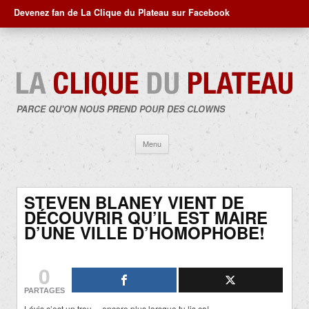
Devenez fan de La Clique du Plateau sur Facebook
PARCE QU'ON NOUS PREND POUR DES CLOWNS
Aller
Menu
au
contenu
STEVEN BLANEY VIENT DE
DÉCOUVRIR QU’IL EST MAIRE
D’UNE VILLE D’HOMOPHOBE!
0
PARTAGES
Lévis c’est un trou… encore plus lorsque tu lis ça!