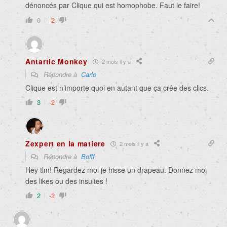
dénoncés par Clique qui est homophobe. Faut le faire!
0
-2
Antartic Monkey
2 mois il y a
Répondre à
Carlo
Clique est n’importe quoi en autant que ça crée des clics.
3
-2
Zexpert en la matiere
2 mois il y a
Répondre à
Bofff
Hey tlm! Regardez moi je hisse un drapeau. Donnez moi
des likes ou des insultes !
2
-2