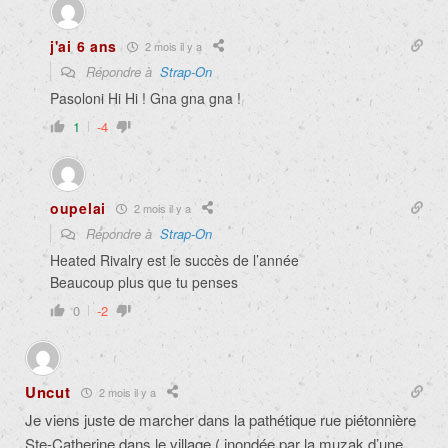
j'ai 6 ans
2 mois il y a
Répondre à
Strap-On
Pasoloni Hi Hi ! Gna gna gna !
1
-4
oupelai
2 mois il y a
Répondre à
Strap-On
Heated Rivalry est le succès de l’année
Beaucoup plus que tu penses
0
-2
Uncut
2 mois il y a
Je viens juste de marcher dans la pathétique rue piétonnière
Ste-Catherine dans le village ( inondée par la muzak d’une