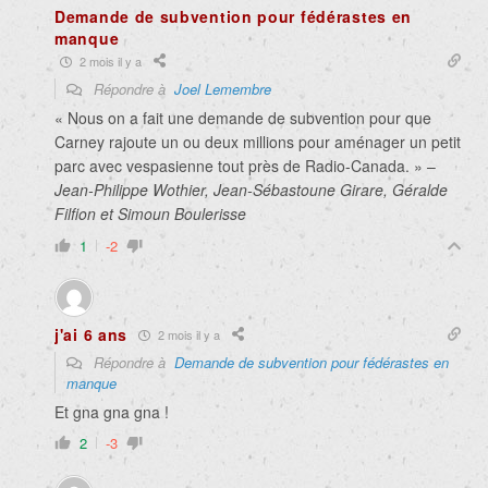
Demande de subvention pour fédérastes en
manque
2 mois il y a
Répondre à
Joel Lemembre
« Nous on a fait une demande de subvention pour que
Carney rajoute un ou deux millions pour aménager un petit
parc avec vespasienne tout près de Radio-Canada. » –
Jean-Philippe Wothier, Jean-Sébastoune Girare, Géralde
Filfion et Simoun Boulerisse
1
-2
j'ai 6 ans
2 mois il y a
Répondre à
Demande de subvention pour fédérastes en
manque
Et gna gna gna !
2
-3