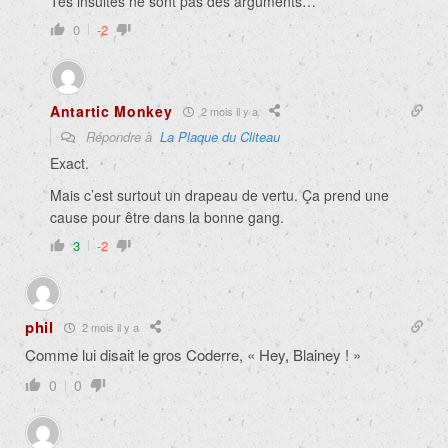
Tes insultes ne sont pas des arguments…
0
-2
Antartic Monkey
2 mois il y a
Répondre à
La Plaque du Cliteau
Exact.
Mais c’est surtout un drapeau de vertu. Ça prend une
cause pour être dans la bonne gang.
3
-2
phil
2 mois il y a
Comme lui disait le gros Coderre, « Hey, Blainey ! »
0
0