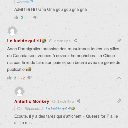
Jamais!!!
Advil ! Hi Hi ! Gna Gna gou gou gna gna
2
-1
Le lucide qui rit
2 mois il y a
Avec l’immigration massive des musulmans toutes les villes
du Canada sont vouées à devenir homophobes. La Clique
n’a pas finie de faire son pain et son beurre avec ce genre de
publication
3
-2
Antartic Monkey
2 mois il y a
Répondre à
Le lucide qui rit
Écoute, il y a des tarés qui s’affichent « Queers for P a l e
s t i n e ».