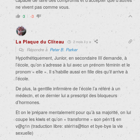
capable de faire des compromis et d’accepter que d’autres
ne vivent pas comme vous.
3
-3
La Plaque du Cliteau
2 mois il y a
Répondre à
Peter B. Parker
Hypothétiquement, Junior, en secondaire III demande, à
l’école, qu’on s’adresse à lui avec un prénom féminin et le
pronom « elle ». Il s’habille aussi en fille dès qu’il arrive à
l’école.
De plus, la gentille infirmière de l’école l’a référé à un
médecin, et ce dernier lui a prescript des bloqueurs
d’hormones.
Et on le prépare mentalement pour qu’à sa majorité, on lui
coupe les kiwis et qu’on « transforme » son pén1$ en
v@g1n (traduction libre: stéri1s@tion et bye-bye la vie
sexuelle)