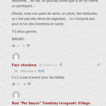
lobotomie… en fait, on pourrait croire que tu en fut même
un participant…
Désolé, mais une paire de seins, un pénis, des testicules,
ce n’est pas des dents de sagesses… on n’ampute pas
pour le fun des membres en santé.
Y’a deux genres.
MAGA!!!
0
0
Fact checkers
2 mois il y a
Répondre à
Bofff
Il n’y a pas d’avenir pour les faibles
1
-3
Rod "Pet Sauce" Tremblay Ivrogne#1 Village