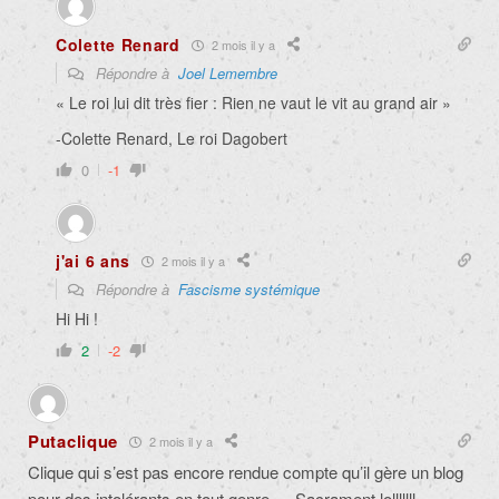
Colette Renard
2 mois il y a
Répondre à
Joel Lemembre
« Le roi lui dit très fier : Rien ne vaut le vit au grand air »
-Colette Renard, Le roi Dagobert
0
-1
j'ai 6 ans
2 mois il y a
Répondre à
Fascisme systémique
Hi Hi !
2
-2
Putaclique
2 mois il y a
Clique qui s’est pas encore rendue compte qu’il gère un blog
pour des intolérants en tout genre…. Sacrament lolllllll