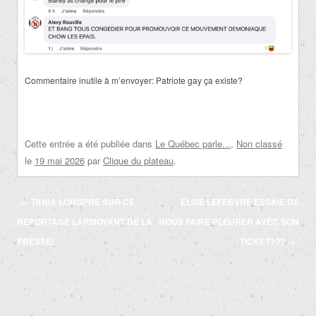
Commentaire inutile à m’envoyer: Patriote gay ça existe?
Cette entrée a été publiée dans
Le Québec parle...
,
Non classé
le
19 mai 2026
par
Clique du plateau
.
Navigation
←
TANIA LONGPRÉ SUR CE
ELSIE LEFEBVRE ESSAIE DE
des
REPORTAGE LARMOYANT DE LA
NOUS FAIRE PLEURER AVEC SON
articles
PRESSE!
TICKET???
→