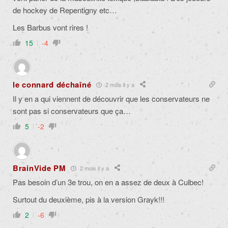
de hockey de Repentigny etc…
Les Barbus vont rires !
15
-4
le connard déchaîné
2 mois il y a
Il y en a qui viennent de découvrir que les conservateurs ne
sont pas si conservateurs que ça…
5
-2
BrainVide PM
2 mois il y a
Pas besoin d’un 3e trou, on en a assez de deux à Culbec!
Surtout du deuxième, pis à la version Grayk!!!
2
-6