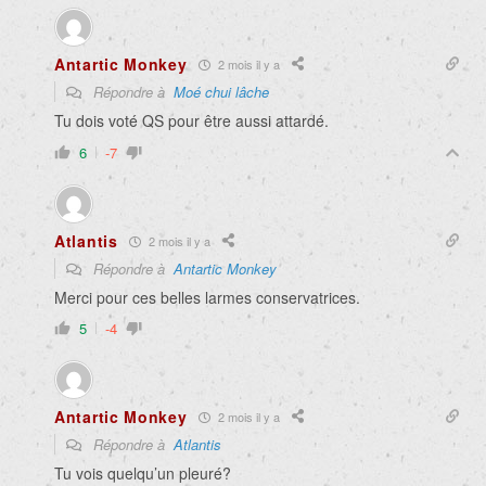
Antartic Monkey
2 mois il y a
Répondre à
Moé chui lâche
Tu dois voté QS pour être aussi attardé.
6
-7
Atlantis
2 mois il y a
Répondre à
Antartic Monkey
Merci pour ces belles larmes conservatrices.
5
-4
Antartic Monkey
2 mois il y a
Répondre à
Atlantis
Tu vois quelqu’un pleuré?