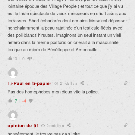
lointaine époque des Village People ) et tout ce que j’y ai vu
est le triste spectacle de vieux messieurs en short assis aux
terrasses. Short échancrés dont certains laissaient dépasser
nonchalamment la peau ratatinée d’un testicule flétris avec
des poil blancs hirsutes. Imaginons un seul instant un vieil
hétéro dans la même posture: on crierait à la masculinité
toxique au micro de Pénéfloppe et Arsenouille.
0
0
Ti-Paul en ti-papier
2 mois il y a
Pas des homophobes mon dieux vite la police.
7
-4
opinion de fif
2 mois il y a
honnêtement, je trouve pas ça si pire