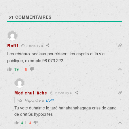
51
COMMENTAIRES
Bofff
2 mois il y a
Les réseaux sociaux pourrissent les esprits et la vie
publique, exemple 98 073 222.
19
-8
Moé chui lâche
2 mois il y a
Répondre à
Bofff
Tu vote duhaime le taré hahahahahagaga criss de gang
de dretiSs hypocrites
4
-4