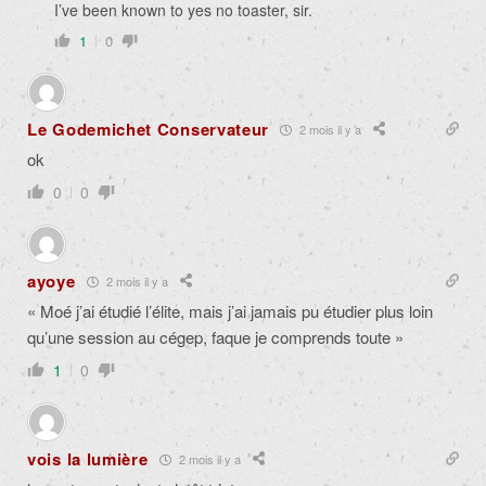
I’ve been known to yes no toaster, sir.
1
0
Le Godemichet Conservateur
2 mois il y a
ok
0
0
ayoye
2 mois il y a
« Moé j’ai étudié l’élite, mais j’ai jamais pu étudier plus loin
qu’une session au cégep, faque je comprends toute »
1
0
vois la lumière
2 mois il y a