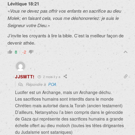
Lévitique 18:21
«
Vous ne devez pas offrir vos enfants en sacrifice au dieu
Molek; en faisant cela, vous me déshonoreriez: je suis le
Seigneur votre Dieu.
»
J’invite les croyants à lire la bible. C’est la meilleur façon de
devenir athée.
8
-2
JJSMTT!
2 mois il y a
Répondre à
POA
Lucifer est un Archange, mais un Archange déchu.
Les sacrifices humains sont interdits dans le monde
Chrétien mais autorisé dans la Torah (ancien testament)
D’ailleurs, Netanyahou l’a bien compris dans le génocide
de Gaza qui représente des sacrifices humains a grande
échelle offert au dieu moloch (toutes les têtes dirigeantes
du Judaïsme sont sataniques)