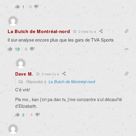
1
0
La Butch de Montréal-nord
2 mois il y a
Il sur-analyse encore plus que les gars de TVA Sports
18
0
Dave M.
2 mois il y a
Répondre à
La Butch de Montréal-nord
C’é vrè!
Pis mo., kan j’cri pa dan tv, j’me conzantre s’ul décaul’té
d’Elizabeth.
2
-1