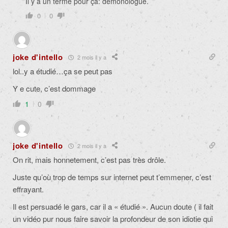
Il y a un terme pour ça: démonologue.
0
0
joke d'intello
2 mois il y a
lol..y a étudié…ça se peut pas
Y e cute, c’est dommage
1
0
joke d'intello
2 mois il y a
On rit, mais honnetement, c’est pas très drôle.
Juste qu’où trop de temps sur internet peut t’emmener, c’est
effrayant.
Il est persuadé le gars, car il a « étudié ». Aucun doute ( il fait
un vidéo pur nous faire savoir la profondeur de son idiotie qui