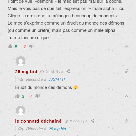
Point de vue »démons » le mec est pas mal sur la coche.
Mais je vois pas ce que fait l’expression » male alpha » ici.
Clique, je crois que tu mélanges beaucoup de concepts.
Le mec s’exprime comme un érudit du monde des démons
(ou comme un prêtre) mais pas comme un male alpha.
Tu me fais rire clique.
5
-2
25 mg bid
2 mois il y a
Répondre à
JJSMTT!
Érudit du monde des démons
2
-1
le connard déchaîné
2 mois il y a
Répondre à
25 mg bid