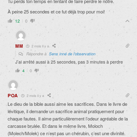
Tu perds ton temps en tentant de faire perdre le nôtre.
À peine 25 secondes et ce fut déjà trop pour moi!
12
0
MM
2 mois il y a
Répondre à
Sens inné de l'observation
J’ai arrêté aussi à 25 secondes, pas 3 minutes à perdre
4
0
POA
2 mois il y a
Le dieu de la bible aussi aime les sacrifices. Dans le livre de
lévitique, il demande un sacrifice animal pratiquement pour
chaque fautes. Il aime particulièrement l’odeur agréable de la
carcasse brulée. Et dans le même livre, Moloch
(Molech/Molek) ce n’est pas un chérubin, c’est une divinité.