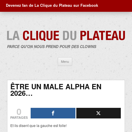
Devenez fan de La Clique du Plateau sur Facebook
PARCE QU'ON NOUS PREND POUR DES CLOWNS
Aller
Menu
au
contenu
ÊTRE UN MALE ALPHA EN
2026…
0
PARTAGES
Et ils disent que la gauche est folle!