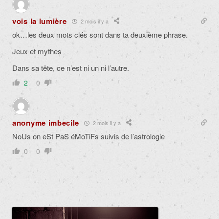
vois la lumière
2 mois il y a
ok…les deux mots clés sont dans ta deuxième phrase.
Jeux et mythes
Dans sa tête, ce n’est ni un ni l’autre.
2
0
anonyme imbecile
2 mois il y a
NoUs on eSt PaS éMoTiFs suivis de l’astrologie
0
0