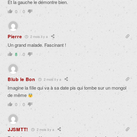
Et la gauche le démontre bien.
0
0
Pierre
2 mois il y a
Un grand malade. Fascinant !
8
0
Blub le Bon
2 mois il y a
Imagine la fille qui va à sa date pis qui tombe sur un mongol
de même
0
0
JJSMTT!
2 mois il y a