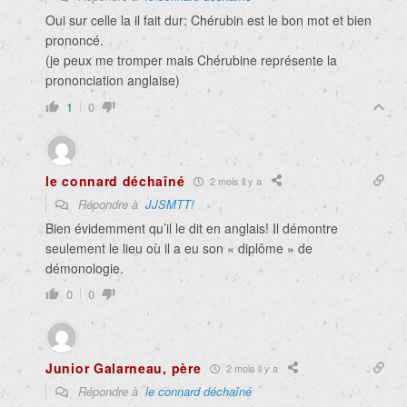
Oui sur celle la il fait dur: Chérubin est le bon mot et bien
prononcé.
(je peux me tromper mais Chérubine représente la
prononciation anglaise)
1
0
le connard déchaîné
2 mois il y a
Répondre à
JJSMTT!
Bien évidemment qu’il le dit en anglais! Il démontre
seulement le lieu où il a eu son « diplôme » de
démonologie.
0
0
Junior Galarneau, père
2 mois il y a
Répondre à
le connard déchaîné