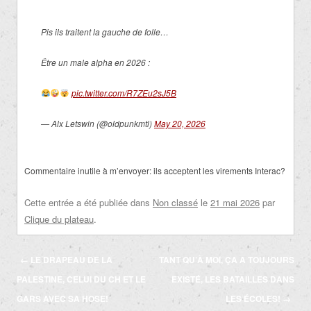
Pis ils traitent la gauche de folle…
Être un male alpha en 2026 :
pic.twitter.com/R7ZEu2sJ5B
— Alx Letswin (@oldpunkmtl)
May 20, 2026
Commentaire inutile à m’envoyer: ils acceptent les virements Interac?
Cette entrée a été publiée dans
Non classé
le
21 mai 2026
par
Clique du plateau
.
Navigation
←
LE DRAPEAU DE LA
TANT QU’À MOI, ÇA A TOUJOURS
des
PALESTINE, CELUI DU CH ET LE
EXISTÉ, LES BATAILLES DANS
articles
GARS AVEC SA HOSE!
LES ÉCOLES!
→