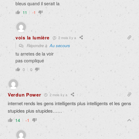
bleus quand il serait la
11
-1
vois la lumière
2 mois il y a
Répondre à
Au secours
tu arretes de la voir
pas compliqué
0
0
Verdun Power
2 mois il y a
internet rends les gens intelligents plus intelligents et les gens
stupides plus stupides……
14
-1