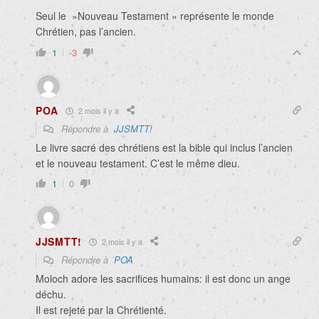
Seul le »Nouveau Testament » représente le monde
Chrétien, pas l’ancien.
1
-3
POA
2 mois il y a
Répondre à
JJSMTT!
Le livre sacré des chrétiens est la bible qui inclus l’ancien
et le nouveau testament. C’est le même dieu.
1
0
JJSMTT!
2 mois il y a
Répondre à
POA
Moloch adore les sacrifices humains: il est donc un ange
déchu.
Il est rejeté par la Chrétienté.