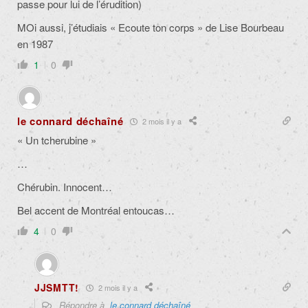
passe pour lui de l’érudition)
MOi aussi, j’étudiais « Ecoute ton corps » de Lise Bourbeau
en 1987
1
0
le connard déchaîné
2 mois il y a
« Un tcherubine »
…
Chérubin. Innocent…
Bel accent de Montréal entoucas…
4
0
JJSMTT!
2 mois il y a
Répondre à
le connard déchaîné