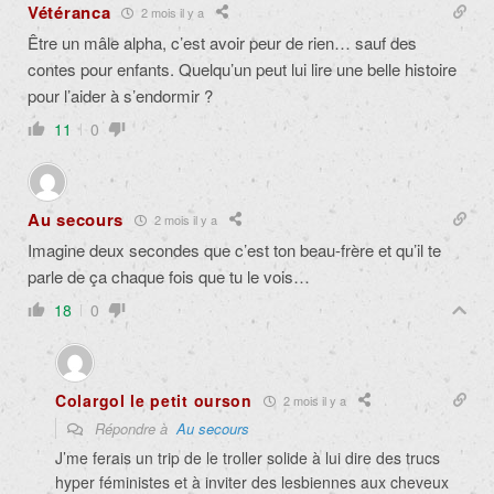
Vétéranca
2 mois il y a
Être un mâle alpha, c’est avoir peur de rien… sauf des
contes pour enfants. Quelqu’un peut lui lire une belle histoire
pour l’aider à s’endormir ?
11
0
Au secours
2 mois il y a
Imagine deux secondes que c’est ton beau-frère et qu’il te
parle de ça chaque fois que tu le vois…
18
0
Colargol le petit ourson
2 mois il y a
Répondre à
Au secours
J’me ferais un trip de le troller solide à lui dire des trucs
hyper féministes et à inviter des lesbiennes aux cheveux