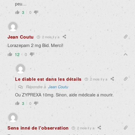
peu…
3
0
Jean Coutu
2 mois il y a
Lorazepam 2 mg Bid. Merci!
12
0
Le diable est dans les détails
2 mois il y a
Répondre à
Jean Coutu
Ou ZYPREXA 10mg. Sinon, aide médicale a mourir.
3
0
Sens inné de l'observation
2 mois il y a