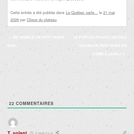
Cette entrée a été publiée dans
Le Québec parle...
le
21 mai
2026
par
Clique du plateau
.
Navigation
←
ME SEMBLE UN PETIT TASER
LE POPO DU PEUPLE DÉVOILE
des
GUN…
QUAND ON PEUT FAIRE UN
articles
CRIME À LAVAL!
→
22
COMMENTAIRES
T. volant
2 mois il y a