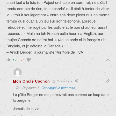
ahuri tout à la fois (un Pajeet ordinaire en somme), ne s’était
rendu compte de rien, tout absorbé qu’il était à tenter de viser
le « trou à soulagement » entre ses deux pieds nus en même
temps qu’il jouait à un jeu sur son téléphone. Lorsque
retrouvé et interrogé par les policiers, le bon chauffeur aurait
répondu : « Main na toh French bolta hoon na English, aur
mujhe Canada se nafrat hai. » (Je ne parle ni le français ni
l’anglais, et je déteste le Canada.)
– Anick Berger, la journaliste fᵒurr4ble de TVA
17
-5
Mon Oncle Cochon
2 mois il y a
Répondre à
Connargol le petit triso
La p’tite Berger ne me percevrait pas comme un loup dans
la bergerie.
Jamais de la vie!