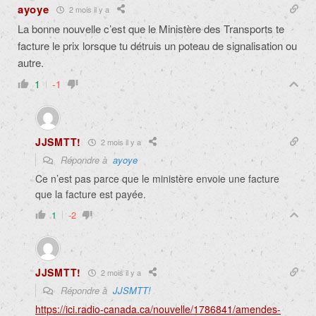
ayoye
2 mois il y a
La bonne nouvelle c’est que le Ministère des Transports te
facture le prix lorsque tu détruis un poteau de signalisation ou
autre.
1
-1
JJSMTT!
2 mois il y a
Répondre à
ayoye
Ce n’est pas parce que le ministère envoie une facture
que la facture est payée.
1
-2
JJSMTT!
2 mois il y a
Répondre à
JJSMTT!
https://ici.radio-canada.ca/nouvelle/1786841/amendes-