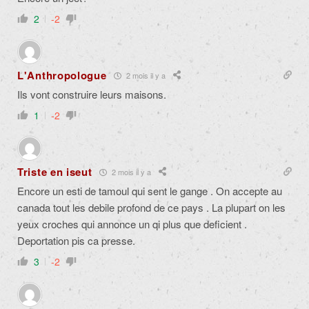
2
-2
L'Anthropologue
2 mois il y a
Ils vont construire leurs maisons.
1
-2
Triste en iseut
2 mois il y a
Encore un esti de tamoul qui sent le gange . On accepte au
canada tout les debile profond de ce pays . La plupart on les
yeux croches qui annonce un qi plus que deficient .
Deportation pis ca presse.
3
-2