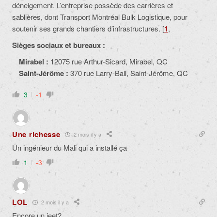
déneigement. L’entreprise possède des carrières et
sablières, dont Transport Montréal Bulk Logistique, pour
soutenir ses grands chantiers d’infrastructures. [
1
,
Sièges sociaux et bureaux :
Mirabel :
12075 rue Arthur-Sicard, Mirabel, QC
Saint-Jérôme :
370 rue Larry-Ball, Saint-Jérôme, QC
3
-1
Une richesse
2 mois il y a
Un ingénieur du Mali qui a installé ça
1
-3
LOL
2 mois il y a
Encore un jeet?