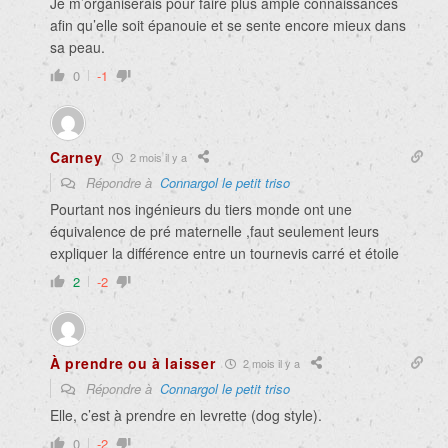
Je m’organiserais pour faire plus ample connaissances
afin qu’elle soit épanouie et se sente encore mieux dans
sa peau.
0
-1
Carney
2 mois il y a
Répondre à
Connargol le petit triso
Pourtant nos ingénieurs du tiers monde ont une
équivalence de pré maternelle ,faut seulement leurs
expliquer la différence entre un tournevis carré et étoile
2
-2
À prendre ou à laisser
2 mois il y a
Répondre à
Connargol le petit triso
Elle, c’est à prendre en levrette (dog style).
0
-2