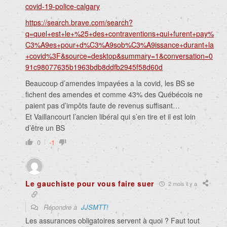
covid-19-police-calgary
https://search.brave.com/search?
q=quel+est+le+%25+des+contraventions+qui+furent+pay%
C3%A9es+pour+d%C3%A9sob%C3%A9issance+durant+la
+covid%3F&source=desktop&summary=1&conversation=0
91c98077635b1963bdb8ddfb2945f58d60d
Beaucoup d’amendes impayées a la covid, les BS se
fichent des amendes et comme 43% des Québécois ne
paient pas d’impôts faute de revenus suffisant…
Et Vaillancourt l’ancien libéral qui s’en tire et il est loin
d’être un BS
0
-1
Le gauchiste pour vous faire suer
2 mois il y a
Répondre à
JJSMTT!
Les assurances obligatoires servent à quoi ? Faut tout