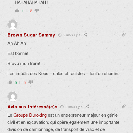
HAHAHAHAHAH !
1
-2
Brown Sugar Sammy
2 mois il y a
Ah Ah Ah
Est bonne!
Bravo mon frère!
Les impôts des Kebs – sales et racistes – font du chemin.
5
-5
Avis aux intéressé(e)s
2 mois il y a
Le
Groupe Duroking
est un entrepreneur majeur en génie
civil et en excavation, qui opère également une importante
division de camionnage, de transport de vrac et de