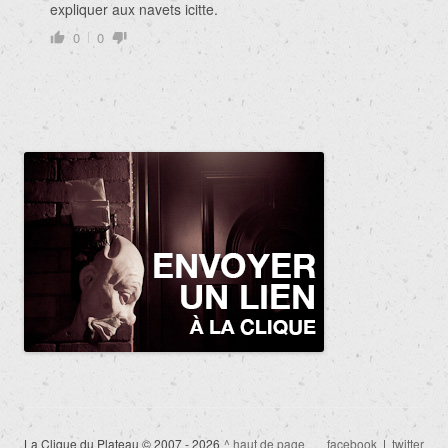
expliquer aux navets icitte.
0
0
La Clique du Plateau © 2007 - 2026
^ haut de page
facebook
|
twitter