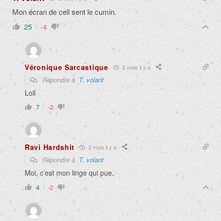
Mon écran de cell sent le cumin.
25
-4
Véronique Sarcastique
2 mois il y a
Répondre à
T. volant
Loll
7
-2
Ravi Hardshit
2 mois il y a
Répondre à
T. volant
Moi, c’est mon linge qui pue.
4
-2