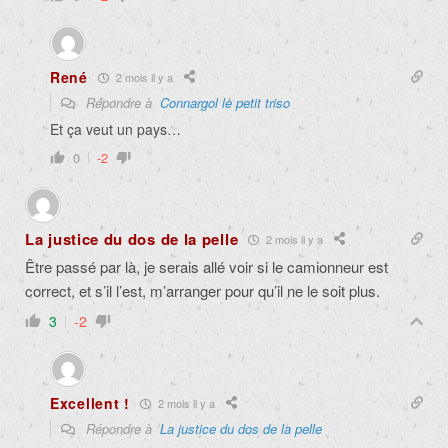
René
2 mois il y a
Répondre à
Connargol le petit triso
Et ça veut un pays…
0
-2
La justice du dos de la pelle
2 mois il y a
Être passé par là, je serais allé voir si le camionneur est
correct, et s’il l’est, m’arranger pour qu’il ne le soit plus.
3
-2
Excellent !
2 mois il y a
Répondre à
La justice du dos de la pelle