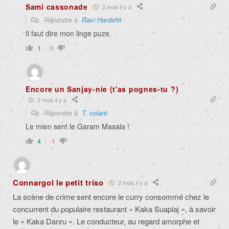
Sami cassonade
2 mois il y a
Répondre à
Ravi Hardshit
Il faut dire mon linge puze.
1
0
Encore un Sanjay-nie (t'as pognes-tu ?)
2 mois il y a
Répondre à
T. volant
Le mien sent le Garam Masala !
4
-1
Connargol le petit triso
2 mois il y a
La scène de crime sent encore le curry consommé chez le
concurrent du populaire restaurant « Kaka Suaplaj », à savoir
le « Kaka Danru ». Le conducteur, au regard amorphe et