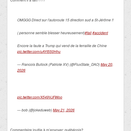
OMGGG Direct sur l'autoroute 15 direction sud a St-Jérôme !!
( personne semble blesser heureusement)
#fail
#accident
Encore la faute a Trump qui vend de la ferraille de Chine
pic.twitter.com/uAYt550Hhu
— Francois Bullock (Patriote XV) (@FluxState_DAO)
May 20,
2026
pic.twitter.com/X549VJFWoo
— bob (@jokeduweb)
May 21, 2026
Commentaire inutile à m’envoyer: québécois?