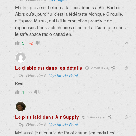
Et dire que Jean Leloup a fait ces débuts à Allô Boubou.
Alors qu’aujourd’hui c’est la fédéraste Monique Girouille,
d’Espace Muzak, qui fait la promotion prosélyte de
rappeuses-trans-autochtones chantant à l’Auto-tune dans
le safe-space radio-canadien.
5
-2
Le diable est dans les détails
2 mois il y a
Répondre à
Une fan de Patof
Kwé
1
0
Le p’tit laid dans Air Supply
2 mois il y a
Répondre à
Une fan de Patof
Moi aussi je m’ennuie de Patof quand j’entends Les