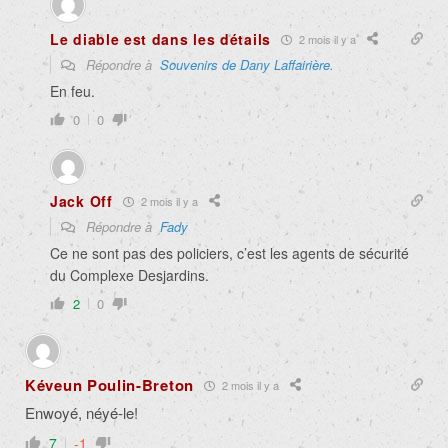
Le diable est dans les détails
2 mois il y a
Répondre à
Souvenirs de Dany Laffairière.
En feu.
0
0
Jack Off
2 mois il y a
Répondre à
Fady
Ce ne sont pas des policiers, c’est les agents de sécurité
du Complexe Desjardins.
2
0
Kéveun Poulin-Breton
2 mois il y a
Enwoyé, néyé-le!
7
-1