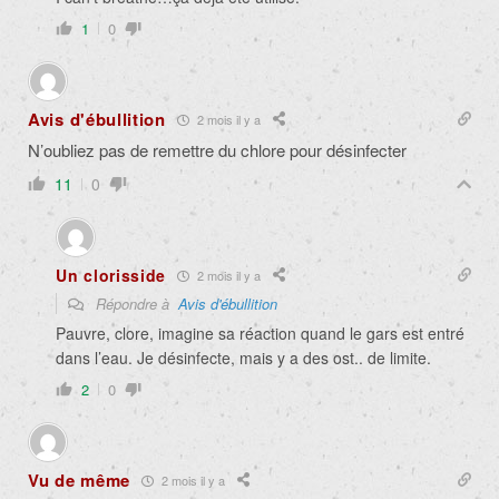
1
0
Avis d'ébullition
2 mois il y a
N’oubliez pas de remettre du chlore pour désinfecter
11
0
Un clorisside
2 mois il y a
Répondre à
Avis d'ébullition
Pauvre, clore, imagine sa réaction quand le gars est entré
dans l’eau. Je désinfecte, mais y a des ost.. de limite.
2
0
Vu de même
2 mois il y a