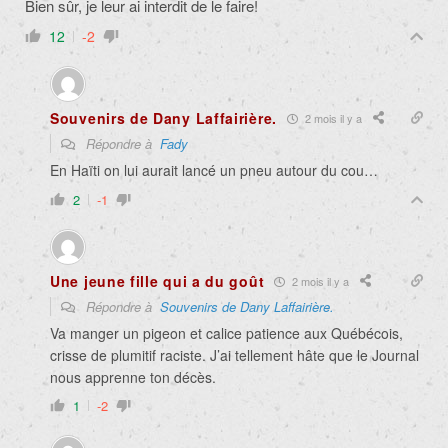
Bien sûr, je leur ai interdit de le faire!
12
-2
Souvenirs de Dany Laffairière.
2 mois il y a
Répondre à
Fady
En Haïti on lui aurait lancé un pneu autour du cou…
2
-1
Une jeune fille qui a du goût
2 mois il y a
Répondre à
Souvenirs de Dany Laffairière.
Va manger un pigeon et calice patience aux Québécois,
crisse de plumitif raciste. J’ai tellement hâte que le Journal
nous apprenne ton décès.
1
-2