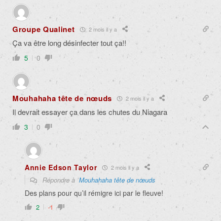
Groupe Qualinet
2 mois il y a
Ça va être long désinfecter tout ça!!
5
0
Mouhahaha tête de nœuds
2 mois il y a
Il devrait essayer ça dans les chutes du Niagara
3
0
Annie Edson Taylor
2 mois il y a
Répondre à
Mouhahaha tête de nœuds
Des plans pour qu’il rémigre ici par le fleuve!
2
-1