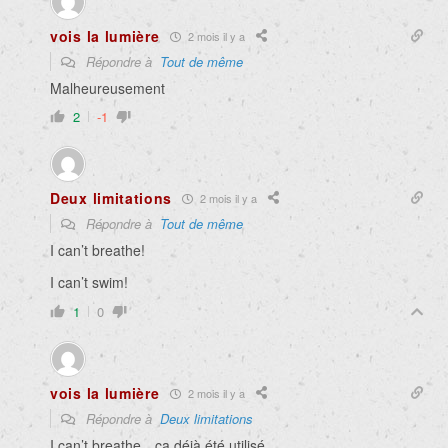
vois la lumière
2 mois il y a
Répondre à
Tout de même
Malheureusement
2
-1
Deux limitations
2 mois il y a
Répondre à
Tout de même
I can’t breathe!
I can’t swim!
1
0
vois la lumière
2 mois il y a
Répondre à
Deux limitations
I can’t breathe…ça déjà été utilisé.