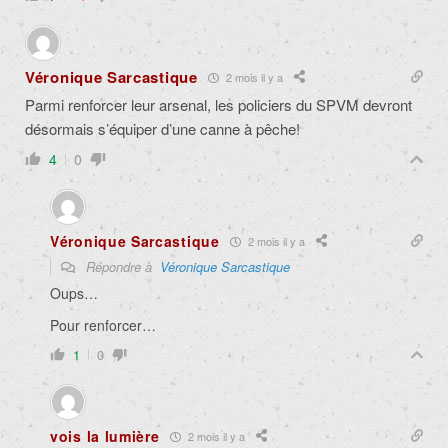
Véronique Sarcastique
2 mois il y a
Parmi renforcer leur arsenal, les policiers du SPVM devront
désormais s’équiper d’une canne à pêche!
4
0
Véronique Sarcastique
2 mois il y a
Répondre à
Véronique Sarcastique
Oups…
Pour renforcer…
1
0
vois la lumière
2 mois il y a