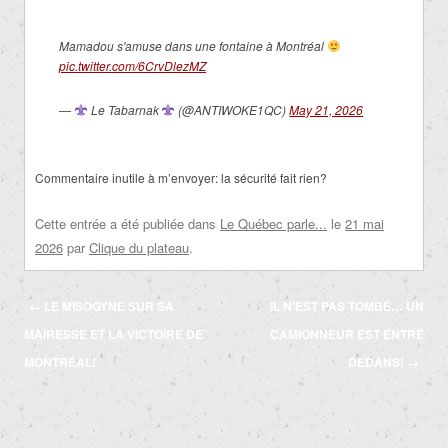
Mamadou s'amuse dans une fontaine à Montréal
pic.twitter.com/6CrvDlezMZ
—
Le Tabarnak
(@ANTIWOKE1QC)
May 21, 2026
Commentaire inutile à m’envoyer: la sécurité fait rien?
Cette entrée a été publiée dans
Le Québec parle...
le
21 mai
2026
par
Clique du plateau
.
Navigation
←
LE MISOGYNE SUR SA
IL N’EST PAS TOMBÉ… UN
des
MAIRESSE ET LA VICTOIRE DE
CAMIONNEUR EST ENTRÉ
articles
MONTRÉAL!
DEDANS!
→