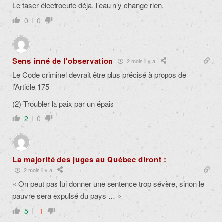
Le taser électrocute déja, l’eau n’y change rien.
0
0
Sens inné de l'observation
2 mois il y a
Le Code criminel devrait être plus précisé à propos de
l’Article 175
(2) Troubler la paix par un épais
2
0
La majorité des juges au Québec diront :
2 mois il y a
« On peut pas lui donner une sentence trop sévère, sinon le
pauvre sera expulsé du pays … »
5
-1