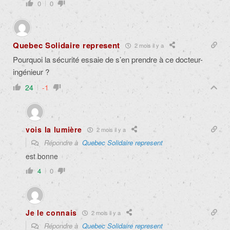
0
0
Quebec Solidaire represent
2 mois il y a
Pourquoi la sécurité essaie de s’en prendre à ce docteur-
ingénieur ?
24
-1
vois la lumière
2 mois il y a
Répondre à
Quebec Solidaire represent
est bonne
4
0
Je le connais
2 mois il y a
Répondre à
Quebec Solidaire represent