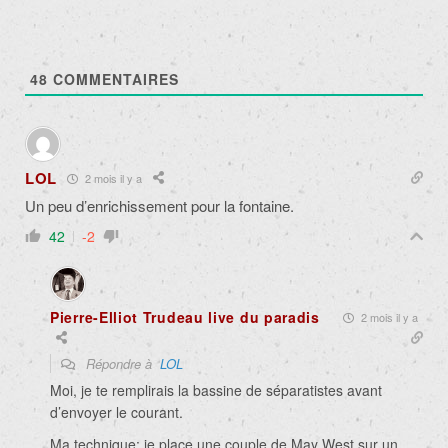
48
COMMENTAIRES
LOL
2 mois il y a
Un peu d’enrichissement pour la fontaine.
42
-2
Pierre-Elliot Trudeau live du paradis
2 mois il y a
Répondre à
LOL
Moi, je te remplirais la bassine de séparatistes avant
d’envoyer le courant.
Ma technique: je place une couple de May West sur un