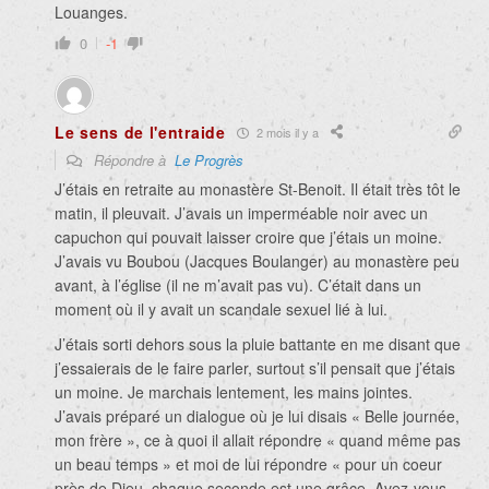
Louanges.
0
-1
Le sens de l'entraide
2 mois il y a
Répondre à
Le Progrès
J’étais en retraite au monastère St-Benoit. Il était très tôt le
matin, il pleuvait. J’avais un imperméable noir avec un
capuchon qui pouvait laisser croire que j’étais un moine.
J’avais vu Boubou (Jacques Boulanger) au monastère peu
avant, à l’église (il ne m’avait pas vu). C’était dans un
moment où il y avait un scandale sexuel lié à lui.
J’étais sorti dehors sous la pluie battante en me disant que
j’essaierais de le faire parler, surtout s’il pensait que j’étais
un moine. Je marchais lentement, les mains jointes.
J’avais préparé un dialogue où je lui disais « Belle journée,
mon frère », ce à quoi il allait répondre « quand même pas
un beau temps » et moi de lui répondre « pour un coeur
près de Dieu, chaque seconde est une grâce. Avez-vous