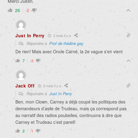
Merci Justin.
26
-2
Just In Perry
2 mois il y a
Répondre à
Prof de théâtre gay
De rien! Mais avec Oncle Carné, la 2e vague s’en vient
7
-3
Jack Off
2 mois il y a
Répondre à
Just In Perry
Ben, mon Clown, Carney a déjà coupé les politiques des
demandeurs d’asile de Trudeau, mais ça correspond pas
au narratif des radios poubelles, continuons à dire que
Carney et Trudeau c’est pareil!
2
-1