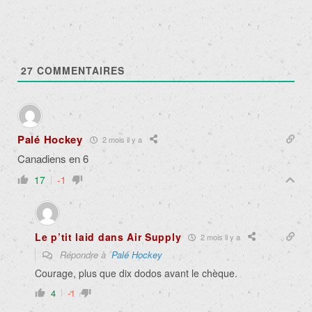
27
COMMENTAIRES
Palé Hockey
2 mois il y a
Canadiens en 6
17
-1
Le p’tit laid dans Air Supply
2 mois il y a
Répondre à
Palé Hockey
Courage, plus que dix dodos avant le chèque.
4
-1