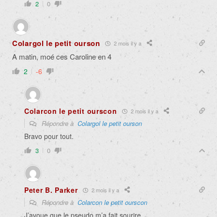
2
0
Colargol le petit ourson
2 mois il y a
A matin, moé ces Caroline en 4
2
-6
Colarcon le petit ourscon
2 mois il y a
Répondre à
Colargol le petit ourson
Bravo pour tout.
3
0
Peter B. Parker
2 mois il y a
Répondre à
Colarcon le petit ourscon
J’avoue que le pseudo m’a fait sourire.