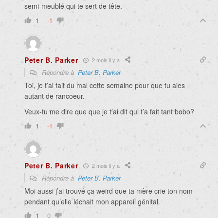
semi-meublé qui te sert de tête.
1
-1
Peter B. Parker
2 mois il y a
Répondre à
Peter B. Parker
Toi, je t’ai fait du mal cette semaine pour que tu aies
autant de rancoeur.
Veux-tu me dire que que je t’ai dit qui t’a fait tant bobo?
1
-1
Peter B. Parker
2 mois il y a
Répondre à
Peter B. Parker
Moi aussi j’ai trouvé ça weird que ta mère crie ton nom
pendant qu’elle léchait mon appareil génital.
1
0