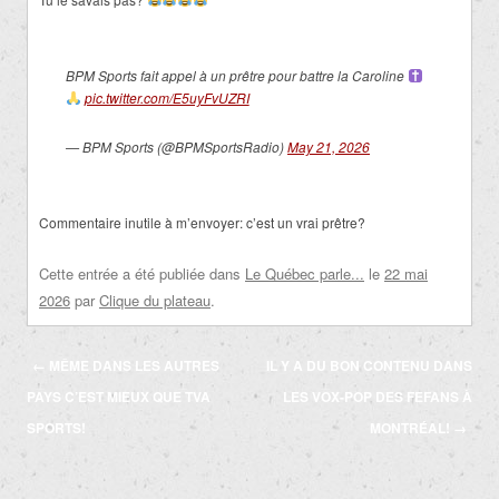
BPM Sports fait appel à un prêtre pour battre la Caroline
pic.twitter.com/E5uyFvUZRI
— BPM Sports (@BPMSportsRadio)
May 21, 2026
Commentaire inutile à m’envoyer: c’est un vrai prêtre?
Cette entrée a été publiée dans
Le Québec parle...
le
22 mai
2026
par
Clique du plateau
.
Navigation
←
MÊME DANS LES AUTRES
IL Y A DU BON CONTENU DANS
des
PAYS C’EST MIEUX QUE TVA
LES VOX-POP DES FEFANS À
articles
SPORTS!
MONTRÉAL!
→