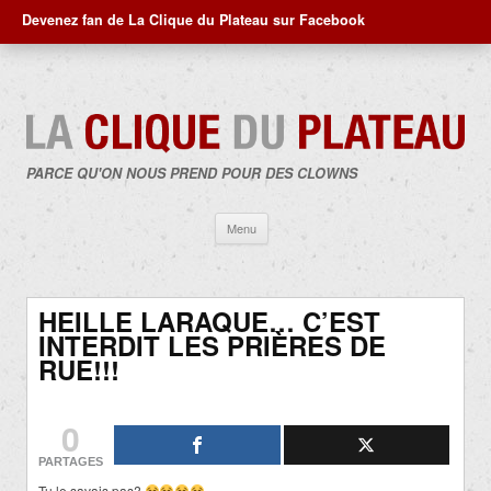
Devenez fan de La Clique du Plateau sur Facebook
PARCE QU'ON NOUS PREND POUR DES CLOWNS
Aller
Menu
au
contenu
HEILLE LARAQUE… C’EST
INTERDIT LES PRIÈRES DE
RUE!!!
0
PARTAGES
Tu le savais pas?