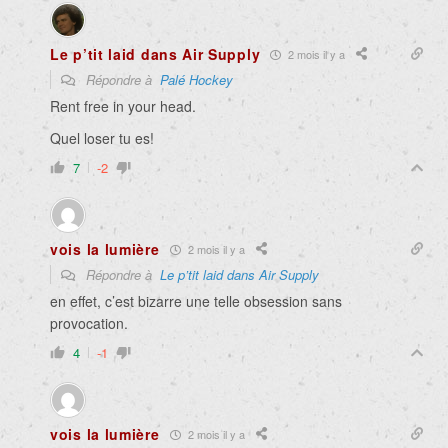
Le p’tit laid dans Air Supply
2 mois il y a
Répondre à
Palé Hockey
Rent free in your head.
Quel loser tu es!
7
-2
vois la lumière
2 mois il y a
Répondre à
Le p’tit laid dans Air Supply
en effet, c’est bizarre une telle obsession sans
provocation.
4
-1
vois la lumière
2 mois il y a