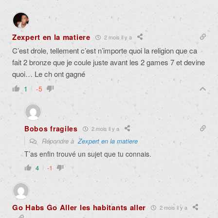
Zexpert en la matiere
2 mois il y a
C’est drole, tellement c’est n’importe quoi la religion que ca
fait 2 bronze que je coule juste avant les 2 games 7 et devine
quoi… Le ch ont gagné
1
-5
Bobos fragiles
2 mois il y a
Répondre à
Zexpert en la matiere
T’as enfin trouvé un sujet que tu connais.
4
-1
Go Habs Go Aller les habitants aller
2 mois il y a