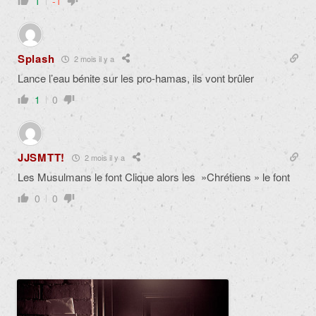
1
-1
Splash
2 mois il y a
Lance l’eau bénite sur les pro-hamas, ils vont brûler
1
0
JJSMTT!
2 mois il y a
Les Musulmans le font Clique alors les »Chrétiens » le font
0
0