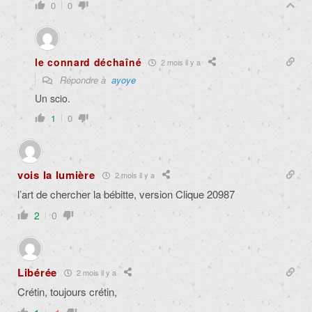
0
0
le connard déchaîné
2 mois il y a
Répondre à
ayoye
Un scio.
1
0
vois la lumière
2 mois il y a
l’art de chercher la bébitte, version Clique 20987
2
0
Libérée
2 mois il y a
Crétin, toujours crétin,