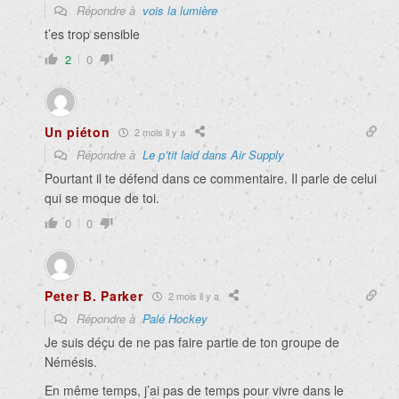
Répondre à
vois la lumière
t’es trop sensible
2
0
Un piéton
2 mois il y a
Répondre à
Le p’tit laid dans Air Supply
Pourtant il te défend dans ce commentaire. Il parle de celui
qui se moque de toi.
0
0
Peter B. Parker
2 mois il y a
Répondre à
Palé Hockey
Je suis déçu de ne pas faire partie de ton groupe de
Némésis.
En même temps, j’ai pas de temps pour vivre dans le