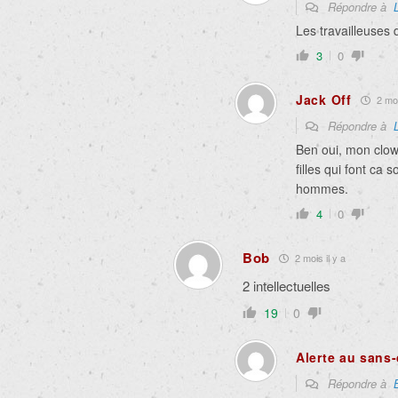
Répondre à
Les travailleuses 
3
0
Jack Off
2 moi
Répondre à
Ben oui, mon clown,
filles qui font ca
hommes.
4
0
Bob
2 mois il y a
2 intellectuelles
19
0
Alerte au sans
Répondre à