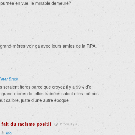
journée en vue, le minable demeuré?
 grand-mères voir ça avec leurs amies de la RPA.
Peter Bradi
 seraient fieres parce que croyez il y a 99% d’e
es grand-meres de telles traînées soient elles-mêmes
ut calibre, juste d’une autre époque
fait du racisme positif
2 mois il y a
e à
Moi