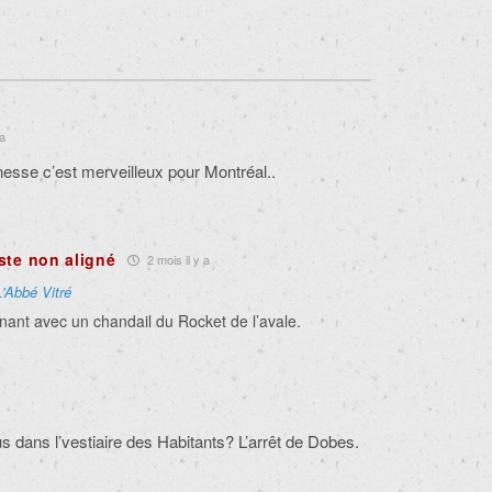
 a
nesse c’est merveilleux pour Montréal..
ste non aligné
2 mois il y a
L'Abbé Vitré
nant avec un chandail du Rocket de l’avale.
s dans l’vestiaire des Habitants? L’arrêt de Dobes.