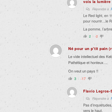
vois la lumière
Répondre à
Le Red light, en 1
pour nourrir…le 
La pomme, l’arb
2
-2
Né pour un p'tit pain (
Le vide intellectuel des K
Pathétique et honteux…
On veut un pays !!
3
-17
Flavio Legros-
Répondre à
Pas d’inquiétudes,
vers le haut.