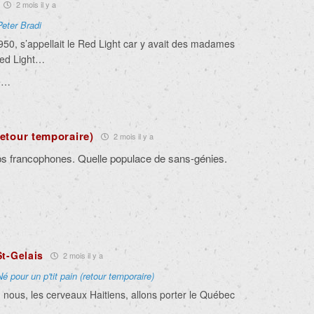
2 mois il y a
Peter Bradi
950, s’appellait le Red Light car y avait des madames
Red Light…
re…
retour temporaire)
2 mois il y a
ebs francophones. Quelle populace de sans-génies.
St-Gelais
2 mois il y a
Né pour un p'tit pain (retour temporaire)
 nous, les cerveaux Haitiens, allons porter le Québec