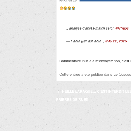
PARTAGES
L'analyse d'après-match selon
@chaos_
— Paolo (@PasPaolo_)
May 22, 2026
Commentaire inutile à m’envoyer: non, c’est 
Cette entrée a été publiée dans
Le Québec 
Navigation
←
HEILLE LARAQUE… C’EST INTERDIT LE
des
PRIÈRES DE RUE!!!
articles