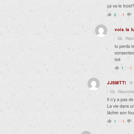
ça va le Incel
2
-1
vois la 
Répo
tu perds t
consentem
toé
1
-1
JJSMTT!
Répondr
Il n’y a pas d
La vie dans un
lâcher son fo
1
-1