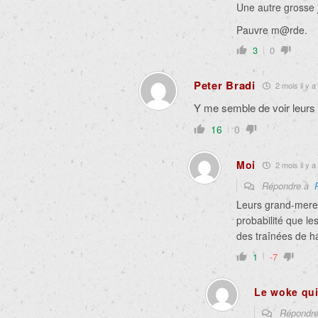
Une autre grosse 
Pauvre m@rde.
3
0
Peter Bradi
2 mois il y a
Y me semble de voir leurs
16
0
Moi
2 mois il y a
Répondre à
Leurs grand-meres
probabilité que l
des traînées de ha
1
-7
Le woke qui 
Répondr