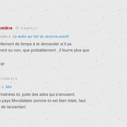
?
lumière
2 mois il y a
ndre à
Le woke qui fait du racisme positif
ellement de temps à te demander si il ya
ent ou non, que probablement , il fourre plus que
2 mois il y a
e à
Moi
e trainées ici, juste des ados qui s’amusent.
 pays Mondialiste comme ici est bien triste, faut
u de tanzantan!