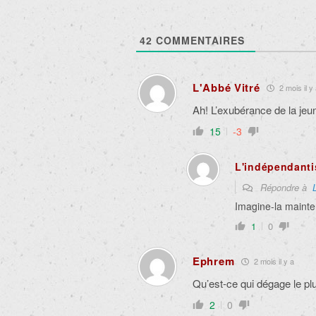
42
COMMENTAIRES
L'Abbé Vitré
2 mois il y
Ah! L’exubérance de la jeu
15
-3
L'indépendanti
Répondre à
Imagine-la mainte
1
0
Ephrem
2 mois il y a
Qu’est-ce qui dégage le plu
2
0