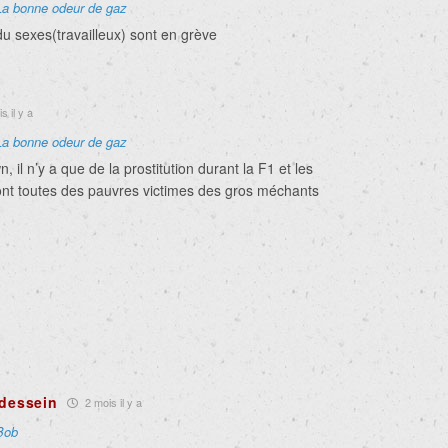
La bonne odeur de gaz
du sexes(travailleux) sont en grève
s il y a
La bonne odeur de gaz
 il n’y a que de la prostitution durant la F1 et les
 sont toutes des pauvres victimes des gros méchants
-dessein
2 mois il y a
Bob