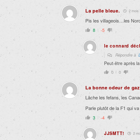
La pelle bleue.
2 mois i
Pis les villageois…les Nor
8
-5
le connard déc
Répondre à
Peut-être après l
0
0
La bonne odeur de gaz
Lâche les fefans, les Canadi
Parle plutôt de la F1 qui va
3
-4
JJSMTT!
2 moi