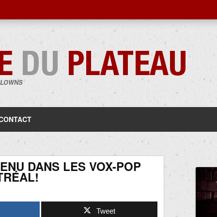
CLOWNS
Aller
au
contenu
CONTACT
TENU DANS LES VOX-POP
TRÉAL!
Tweet