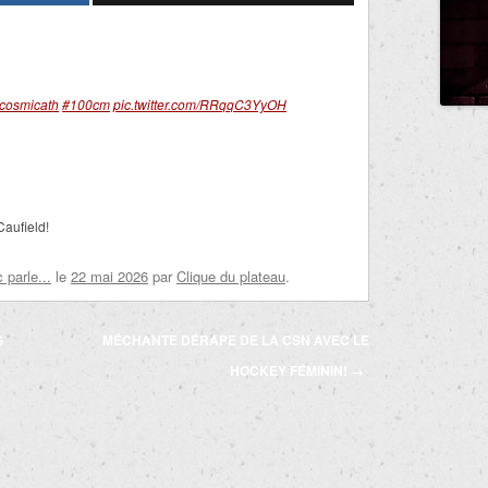
cosmicath
#100cm
pic.twitter.com/RRqqC3YyOH
Caufield!
parle...
le
22 mai 2026
par
Clique du plateau
.
S
MÉCHANTE DÉRAPE DE LA CSN AVEC LE
HOCKEY FÉMININ!
→