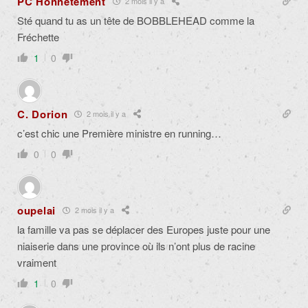
PC Honnêtement
2 mois il y a
Sté quand tu as un tête de BOBBLEHEAD comme la
Fréchette
1
0
C. Dorion
2 mois il y a
c’est chic une Première ministre en running…
0
0
oupelai
2 mois il y a
la famille va pas se déplacer des Europes juste pour une
niaiserie dans une province où ils n’ont plus de racine
vraiment
1
0