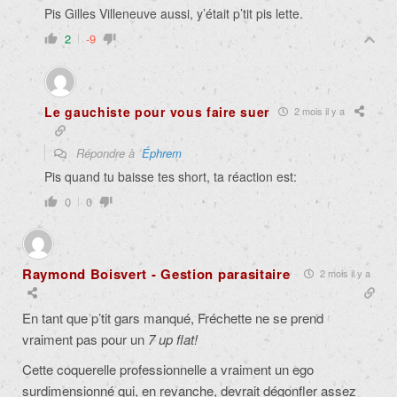
Pis Gilles Villeneuve aussi, y’était p’tit pis lette.
2
-9
Le gauchiste pour vous faire suer
2 mois il y a
Répondre à
Éphrem
Pis quand tu baisse tes short, ta réaction est:
0
0
Raymond Boisvert - Gestion parasitaire
2 mois il y a
En tant que p’tit gars manqué, Fréchette ne se prend
vraiment pas pour un
7 up flat!
Cette coquerelle professionnelle a vraiment un ego
surdimensionné qui, en revanche, devrait dégonfler assez