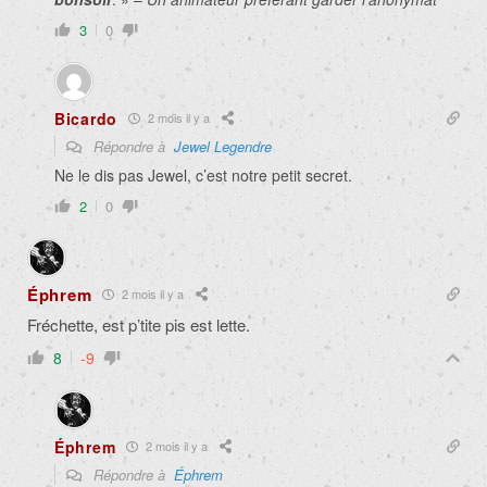
3
0
Bicardo
2 mois il y a
Répondre à
Jewel Legendre
Ne le dis pas Jewel, c’est notre petit secret.
2
0
Éphrem
2 mois il y a
Fréchette, est p’tite pis est lette.
8
-9
Éphrem
2 mois il y a
Répondre à
Éphrem