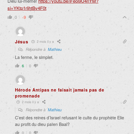
Dieu lui-même!
https://youtu.be/iFeoi9U4nYM?
si=YKtp1rlihtBv4F0t
0
-9
Jésus
2 mois il y a
Répondre à
Mathieu
La ferme, le simplet.
6
0
Hérode Antipas ne faisait jamais pas de
promenade
2 mois il y a
Répondre à
Mathieu
C’est des reines d’Israel refusant le culte du prophète Elie
au profit du dieu païen Baal?
0
0