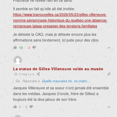
Fréchette ne révèle rien en ce sens.
Il semble en fait qu’elle ait été invitée:
https://www.tvanouvelles.ca/2026/05/23/gilles-villeneuve-
nomme-personnage-historique-du-quebec-une-absence-
remarquee-laisse-presager-des-tensions-familiales
Je déteste la CAQ, mais je déteste encore plus les
affirmations sans fondement, ici juste pour des clics.
13
-3
La statue de Gilles Villeneuve volée au musée
2 mois il y a
Répondre à
Quelle mauvaise foi, ce matin…
Jacques Villeneuve et sa soeur n’ont jamais été ensemble
dans les médias. Jacques (l’oncle, frère de Gilles) a
toujours été la diva jaloux de son frère.
0
0