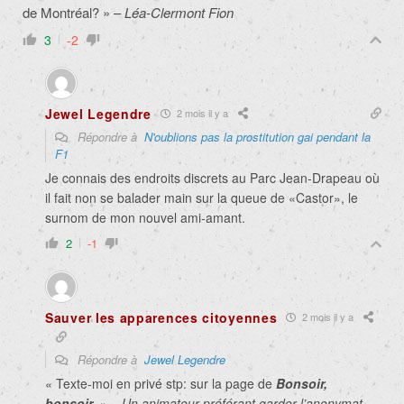
de Montréal? » –
Léa-Clermont Fion
3
-2
Jewel Legendre
2 mois il y a
Répondre à
N'oublions pas la prostitution gai pendant la
F1
Je connais des endroits discrets au Parc Jean-Drapeau où
il fait non se balader main sur la queue de «Castor», le
surnom de mon nouvel ami-amant.
2
-1
Sauver les apparences citoyennes
2 mois il y a
Répondre à
Jewel Legendre
« Texte-moi en privé stp: sur la page de
Bonsoir,
bonsoir
. » –
Un animateur préférant garder l’anonymat