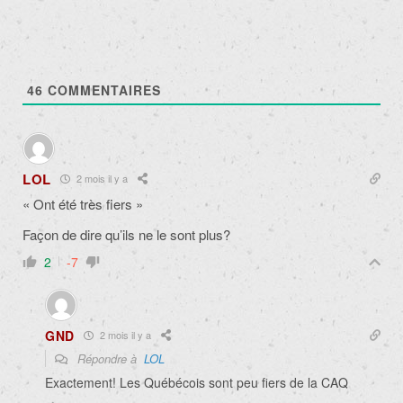
46
COMMENTAIRES
LOL
2 mois il y a
« Ont été très fiers »
Façon de dire qu’ils ne le sont plus?
2
-7
GND
2 mois il y a
Répondre à
LOL
Exactement! Les Québécois sont peu fiers de la CAQ