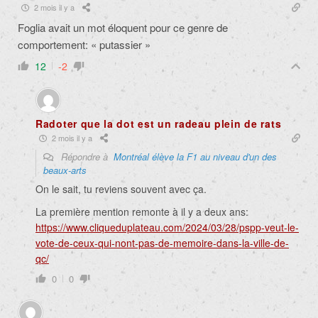
2 mois il y a
Foglia avait un mot éloquent pour ce genre de
comportement: « putassier »
12
-2
Radoter que la dot est un radeau plein de rats
2 mois il y a
Répondre à
Montréal élève la F1 au niveau d'un des
beaux-arts
On le sait, tu reviens souvent avec ça.
La première mention remonte à il y a deux ans:
https://www.cliqueduplateau.com/2024/03/28/pspp-veut-le-
vote-de-ceux-qui-nont-pas-de-memoire-dans-la-ville-de-
qc/
0
0