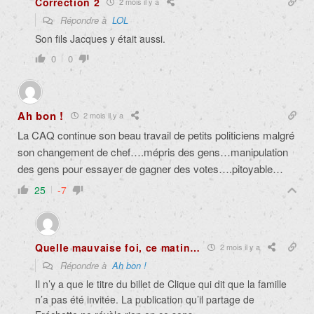
Correction 2
2 mois il y a
Répondre à
LOL
Son fils Jacques y était aussi.
0
0
Ah bon !
2 mois il y a
La CAQ continue son beau travail de petits politiciens malgré
son changement de chef….mépris des gens…manipulation
des gens pour essayer de gagner des votes….pitoyable…
25
-7
Quelle mauvaise foi, ce matin…
2 mois il y a
Répondre à
Ah bon !
Il n’y a que le titre du billet de Clique qui dit que la famille
n’a pas été invitée. La publication qu’il partage de