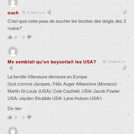
ouch
2 mois il y a
C’est quoi cette pose de toucher les bouttes des doigts des 2
mains?
0
0
Me semblait qu'on boycottait les USA?
2 mois il y a
La famille Villeneuve demeure en Europe
(tout comme Jacques, Félix Auger Alliassime (Monaco)/
Martin St-Louis (USA)/ Cole Caufield, USA/ Jacob Fowler
USA/ Jayden Strubble USA/ Lane Hutson USA/)
De rien
0
0