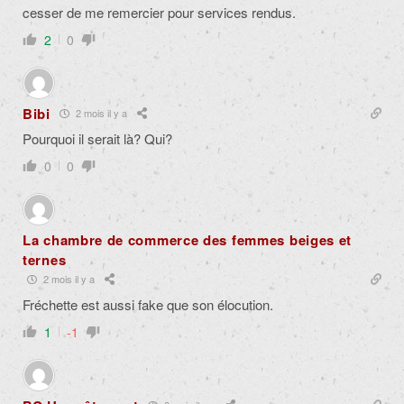
cesser de me remercier pour services rendus.
2
0
Bibi
2 mois il y a
Pourquoi il serait là? Qui?
0
0
La chambre de commerce des femmes beiges et
ternes
2 mois il y a
Fréchette est aussi fake que son élocution.
1
-1