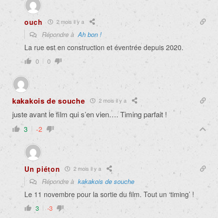
ouch
2 mois il y a
Répondre à
Ah bon !
La rue est en construction et éventrée depuis 2020.
0
0
kakakois de souche
2 mois il y a
juste avant le film qui s’en vien…. Timing parfait !
3
-2
Un piéton
2 mois il y a
Répondre à
kakakois de souche
Le 11 novembre pour la sortie du film. Tout un ‘timing’ !
3
-3