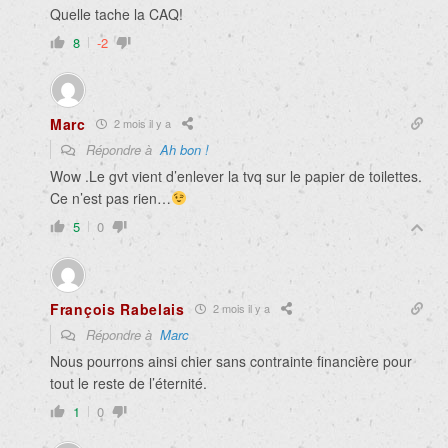
Quelle tache la CAQ!
8
-2
Marc
2 mois il y a
Répondre à
Ah bon !
Wow .Le gvt vient d’enlever la tvq sur le papier de toilettes.
Ce n’est pas rien…
5
0
François Rabelais
2 mois il y a
Répondre à
Marc
Nous pourrons ainsi chier sans contrainte financière pour
tout le reste de l’éternité.
1
0