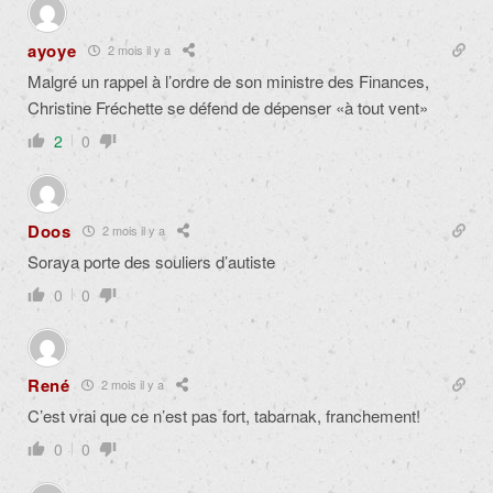
ayoye
2 mois il y a
Malgré un rappel à l’ordre de son ministre des Finances,
Christine Fréchette se défend de dépenser «à tout vent»
2
0
Doos
2 mois il y a
Soraya porte des souliers d’autiste
0
0
René
2 mois il y a
C’est vrai que ce n’est pas fort, tabarnak, franchement!
0
0