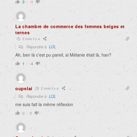
3
-1
La chambre de commerce des femmes beiges et
ternes
2 mois il y a
Répondre à
LOL
Ah, ben là c’est pu pareil, si Mélanie était là, han?
1
-4
oupelai
2 mois il y a
Répondre à
LOL
me suis fait la même réflexion
0
0