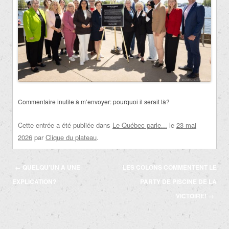
Commentaire inutile à m’envoyer: pourquoi il serait là?
Cette entrée a été publiée dans
Le Québec parle...
le
23 mai
2026
par
Clique du plateau
.
Navigation
←
QUELQU’UN A UNE
LES COLONS COMMENTENT LE
des
EXPLICATION?
PARTY DE PISCINE DE LA
articles
VICTOIRE!
→