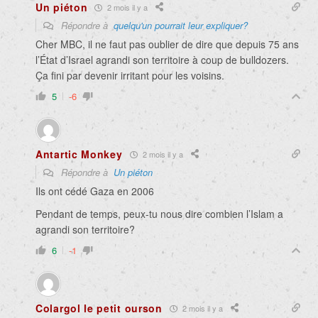
Un piéton
2 mois il y a
Répondre à
quelqu'un pourrait leur expliquer?
Cher MBC, il ne faut pas oublier de dire que depuis 75 ans
l’État d’Israel agrandi son territoire à coup de bulldozers.
Ça fini par devenir irritant pour les voisins.
5
-6
Antartic Monkey
2 mois il y a
Répondre à
Un piéton
Ils ont cédé Gaza en 2006
Pendant de temps, peux-tu nous dire combien l’Islam a
agrandi son territoire?
6
-1
Colargol le petit ourson
2 mois il y a