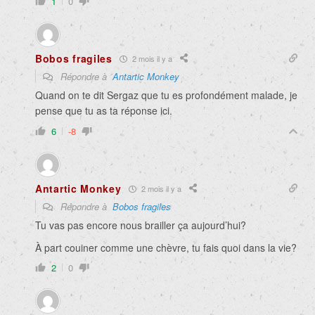
1
0
Bobos fragiles
2 mois il y a
Répondre à
Antartic Monkey
Quand on te dit Sergaz que tu es profondément malade, je
pense que tu as ta réponse ici.
6
-8
Antartic Monkey
2 mois il y a
Répondre à
Bobos fragiles
Tu vas pas encore nous brailler ça aujourd’hui?
À part couiner comme une chèvre, tu fais quoi dans la vie?
2
0