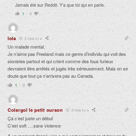
Jamais été sur Reddit. Y’a que toi qui en parle.
1
0
lola
2 mois il y a
Un malade mental.
Je n’aime pas Freeland mais ce genre d’individu qui voit des
sionistes partout et qui crient comme des fous furieux
devraient être arrêtés et jugés très sérieusement. Mais on se
doute que tout ça n’arrivera pas au Canada.
1
0
Colargol le petit ourson
2 mois il y a
Ça c’est juste un début
C’est soft ….sans violence
A un moment donné y’en a qui vont s’organiser et trouver du