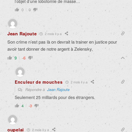
l’objet d’une lobotomie de masse…
0
0
Jean Rajoute
2 mois il y a
Son crime n’est pas là on devrait la trainer en justice pour
avoir tant donner de notre argent à Zelensky,
9
-6
Enculeur de mouches
2 mois il y a
Répondre à
Jean Rajoute
Seulement 25 milliards pour des étrangers.
4
-3
oupelai
2 mois il y a