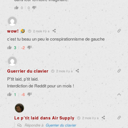
0
0
wow!
2 mois il y a
c’est tu beau un peu le conspirationnisme de gauche
3
-2
Guerrier du clavier
2 mois il y a
P’tit laid, p’tit laid.
Interdiction de Reddit pour un mois !
1
-6
Le p’tit laid dans Air Supply
2 mois il y a
Répondre à
Guerrier du clavier