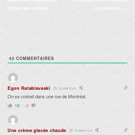
MAINTENANT L’IMPRESSION
LA PROMOTION DU VOL DANS
D’ÊTRE PRIS AU PIÈGE!
LES ÉPICERIES.
→
42
COMMENTAIRES
Egon Ratablavaski
2 mois il y a
On se croirait dans une rue de Montréal.
15
-2
Une crème glacée chaude
2 mois il y a