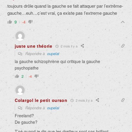
toujours drôle quand la gauche se fait attaquer par l’extrême-
gauche…euh…c’est vrai, ça existe pas l’extreme gauche
9
-4
juste une théorie
2 mois il y a
Répondre à
oupelai
la gauche schizophrène qui critique la gauche
psychopathe
2
-4
Colargol le petit ourson
2 mois il y a
Répondre à
oupelai
Freeland?
De gauche?
T’sé quand je dis que les dretteux sont pas brillant