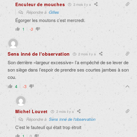
Enculeur de mouches
2 mois il y a
Répondre à
Gilles
Égorger les moutons c’est mercredi.
1
-3
Sens inné de l'observation
2 mois il y a
Son derrière «largeur excessive» l’a empêché de se lever de
son siège dans l’espoir de prendre ses courtes jambes à son
cou.
4
-3
Michel Louvet
2 mois il y a
Répondre à
Sens inné de l'observation
C’est le fauteuil qui était trop étroit
1
0