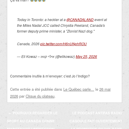
Today in Toronto: a heckler at a
@CANADALAND
event at
the Miles Nadal JCC called Chrystia Freeland, Canada's
former deputy prime minister, a "Zionist Nazi dog."
Canada, 2026
pic.twitter.com/H6nUNphROU
— Eli Kowaz – איליי קואז (@elikowaz)
May 25, 2026
Commentaire inutile à m’envoyer: c’est Jo l’Indigo?
Cette entrée a été publiée dans
Le Québec parle...
le
26 mai
2026
par
Clique du plateau
.
Navigation
←
POURQUOI REGARDER LE
LE PODCAST ANTIFAS RADIO
des
SPORT AU CANADA DONNE
CAGOULE FAIT OUVERTEMENT
articles