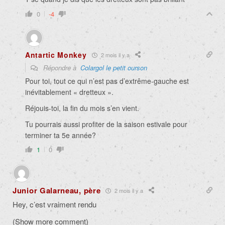
0
-4
Antartic Monkey
2 mois il y a
Répondre à
Colargol le petit ourson
Pour toi, tout ce qui n’est pas d’extrême-gauche est
inévitablement « dretteux ».
Réjouis-toi, la fin du mois s’en vient.
Tu pourrais aussi profiter de la saison estivale pour
terminer ta 5e année?
1
0
Junior Galarneau, père
2 mois il y a
Hey, c’est vraiment rendu
(Show more comment)