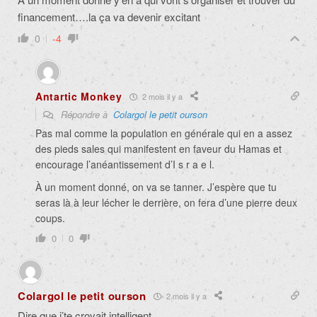
financement….la ça va devenir excitant
0
-4
Antartic Monkey
2 mois il y a
Répondre à
Colargol le petit ourson
Pas mal comme la population en générale qui en a assez
des pieds sales qui manifestent en faveur du Hamas et
encourage l’anéantissement d’I s r a e l.
À un moment donné, on va se tanner. J’espère que tu
seras là à leur lécher le derrière, on fera d’une pierre deux
coups.
0
0
Colargol le petit ourson
2 mois il y a
Dire que j’te croyait intelligent….