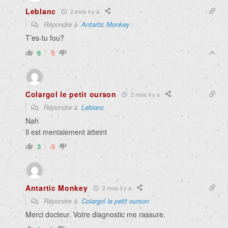
Leblanc
2 mois il y a
Répondre à
Antartic Monkey
T’es-tu fou?
6
-5
Colargol le petit ourson
2 mois il y a
Répondre à
Leblanc
Nah
Il est mentalement atteint
3
-5
Antartic Monkey
2 mois il y a
Répondre à
Colargol le petit ourson
Merci docteur. Votre diagnostic me rassure.