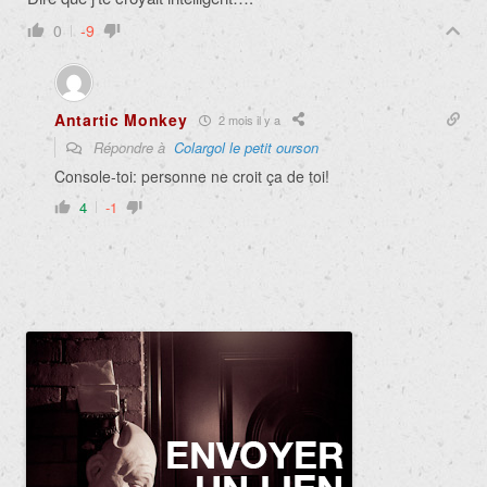
0
-9
Antartic Monkey
2 mois il y a
Répondre à
Colargol le petit ourson
Console-toi: personne ne croit ça de toi!
4
-1