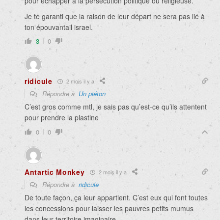
pour échapper à la persécution politique ou religieuse.
Je te garanti que la raison de leur départ ne sera pas lié à
ton épouvantail israel.
3
0
ridicule
2 mois il y a
Répondre à
Un piéton
C’est gros comme mtl, je sais pas qu’est-ce qu’ils attentent
pour prendre la plastine
0
0
Antartic Monkey
2 mois il y a
Répondre à
ridicule
De toute façon, ça leur appartient. C’est eux qui font toutes
les concessions pour laisser les pauvres petits mumus
dans leur territoire imaginaire.