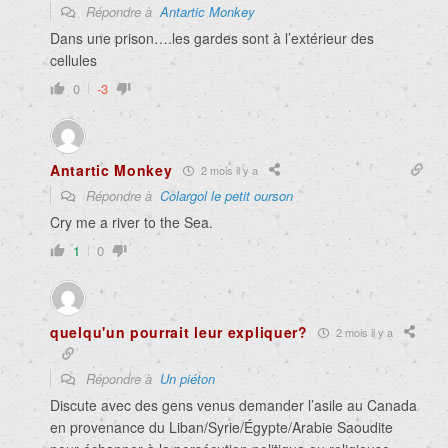
Répondre à
Antartic Monkey
Dans une prison….les gardes sont à l’extérieur des
cellules
0
-3
Antartic Monkey
2 mois il y a
Répondre à
Colargol le petit ourson
Cry me a river to the Sea.
1
0
quelqu'un pourrait leur expliquer?
2 mois il y a
Répondre à
Un piéton
Discute avec des gens venus demander l’asile au Canada
en provenance du Liban/Syrie/Égypte/Arabie Saoudite