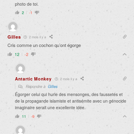
photo de toi.
2
-1
Gilles
2 mois il y a
Cris comme un cochon qu’ont égorge
12
-2
Antartic Monkey
2 mois il y a
Répondre à
Gilles
Égorger celui qui hurle des mensonges, des faussetés et
de la propagande islamiste et antisémite avec un génocide
imaginaire serait une excellente idée.
11
-9