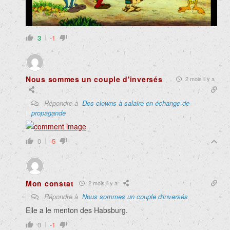
3
-1
Nous sommes un couple d'inversés
2 mois il y a
Répondre à
Des clowns à salaire en échange de
propagande
0
-5
Mon constat
2 mois il y a
Répondre à
Nous sommes un couple d'inversés
Elle a le menton des Habsburg.
0
-1