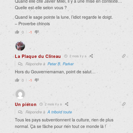
Quand elle cite Javier Milei, il y a une mise en contexte…
Quelle est-elle selon vous ?
Quand le sage pointe la lune, l’idiot regarde le doigt.
– Proverbe chinois
0
-1
La Plaque du Cliteau
2 mois il y a
Répondre à
Peter B. Parker
Hors du Gouvernemaman, point de salut…
0
-1
Un piéton
2 mois il y a
Répondre à
À tribord toute
Tous les pays subventionnent la culture, rien de plus
normal. Ça se fâche pour rien tout ce monde là !