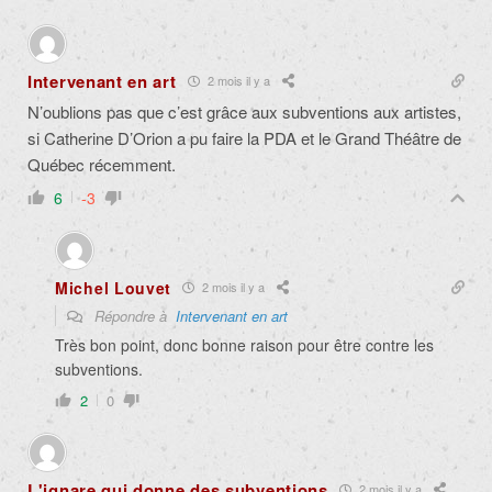
Intervenant en art
2 mois il y a
N’oublions pas que c’est grâce aux subventions aux artistes,
si Catherine D’Orion a pu faire la PDA et le Grand Théâtre de
Québec récemment.
6
-3
Michel Louvet
2 mois il y a
Répondre à
Intervenant en art
Très bon point, donc bonne raison pour être contre les
subventions.
2
0
L'ignare qui donne des subventions
2 mois il y a