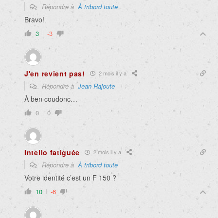
Répondre à
À tribord toute
Bravo!
3
-3
J'en revient pas!
2 mois il y a
Répondre à
Jean Rajoute
À ben coudonc…
0
0
Intello fatiguée
2 mois il y a
Répondre à
À tribord toute
Votre identité c’est un F 150 ?
10
-6