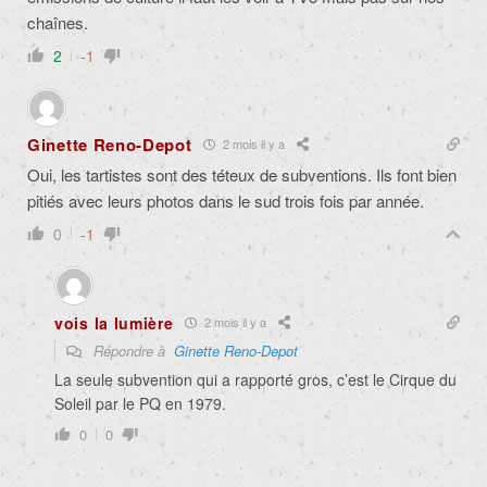
chaînes.
2
-1
Ginette Reno-Depot
2 mois il y a
Oui, les tartistes sont des téteux de subventions. Ils font bien
pitiés avec leurs photos dans le sud trois fois par année.
0
-1
vois la lumière
2 mois il y a
Répondre à
Ginette Reno-Depot
La seule subvention qui a rapporté gros, c’est le Cirque du
Soleil par le PQ en 1979.
0
0