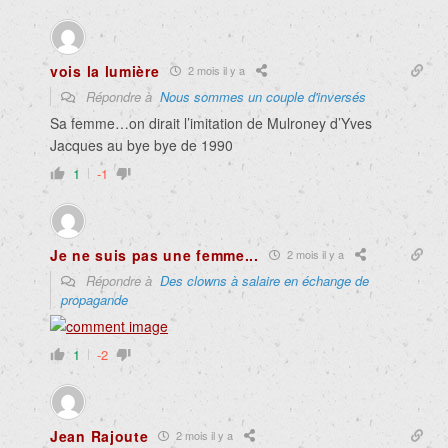
vois la lumière
2 mois il y a
Répondre à
Nous sommes un couple d'inversés
Sa femme…on dirait l’imitation de Mulroney d’Yves
Jacques au bye bye de 1990
1
-1
Je ne suis pas une femme...
2 mois il y a
Répondre à
Des clowns à salaire en échange de
propagande
1
-2
Jean Rajoute
2 mois il y a