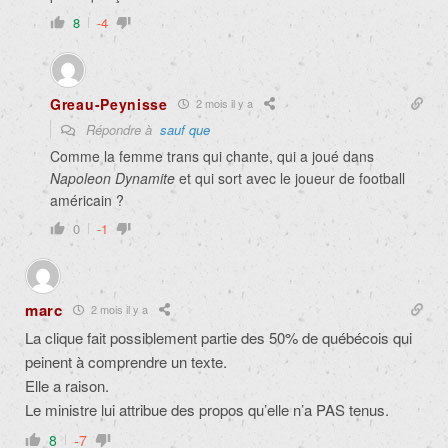
8
-4
Greau-Peynisse
2 mois il y a
Répondre à
sauf que
Comme la femme trans qui chante, qui a joué dans
Napoleon Dynamite
et qui sort avec le joueur de football
américain ?
0
-1
marc
2 mois il y a
La clique fait possiblement partie des 50% de québécois qui
peinent à comprendre un texte.
Elle a raison.
Le ministre lui attribue des propos qu’elle n’a PAS tenus.
8
-7