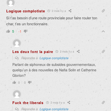
Logique complotiste
2 mois il y a
Si t’as besoin d’une route provinciale pour faire rouler ton
char, t’es un fonctionnaire.
5
-1
Les deux font la paire
2 mois il y a
Répondre à
Logique complotiste
Parlant de siphoneux de subsides gouvernementaux,
quelqu’un à des nouvelles de Nafia Solin et Catherine
Glorion?
0
0
Fuck the liberals
2 mois il y a
Répondre à
Logique complotiste