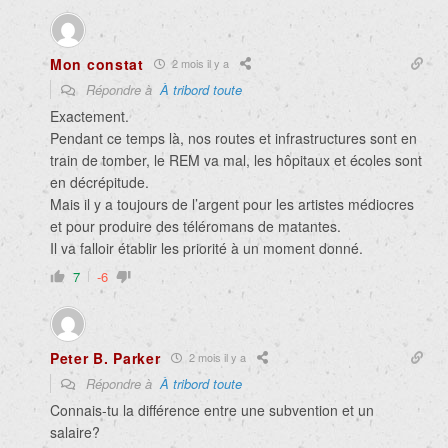
Mon constat
2 mois il y a
Répondre à
À tribord toute
Exactement.
Pendant ce temps là, nos routes et infrastructures sont en
train de tomber, le REM va mal, les hôpitaux et écoles sont
en décrépitude.
Mais il y a toujours de l’argent pour les artistes médiocres
et pour produire des téléromans de matantes.
Il va falloir établir les priorité à un moment donné.
7
-6
Peter B. Parker
2 mois il y a
Répondre à
À tribord toute
Connais-tu la différence entre une subvention et un
salaire?