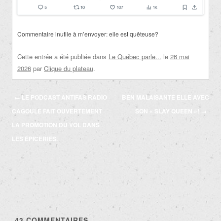
Commentaire inutile à m’envoyer: elle est quêteuse?
Cette entrée a été publiée dans
Le Québec parle...
le
26 mai
2026
par
Clique du plateau
.
Navigation
←
LE PODCAST ANTIFAS RADIO
BEN MALAISANTE ELLE AVEC
des
CAGOULE FAIT OUVERTEMENT
SON « SLAY QUEEN »!
→
articles
LA PROMOTION DU VOL DANS
LES ÉPICERIES.
43
COMMENTAIRES