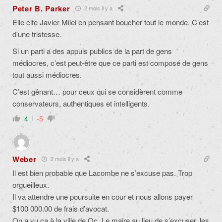
Peter B. Parker
2 mois il y a
Elle cite Javier Milei en pensant boucher tout le monde. C’est
d’une tristesse.
Si un parti a des appuis publics de la part de gens
médiocres, c’est peut-être que ce parti est composé de gens
tout aussi médiocres.
C’est gênant… pour ceux qui se considèrent comme
conservateurs, authentiques et intelligents.
4
-5
Weber
2 mois il y a
Il est bien probable que Lacombe ne s’excuse pas. Trop
orgueilleux.
Il va attendre une poursuite en cour et nous allons payer
$100 000.00 de frais d’avocat.
On a vu ça à la ville de Qc. Le maire au lieu de s’excuser, les