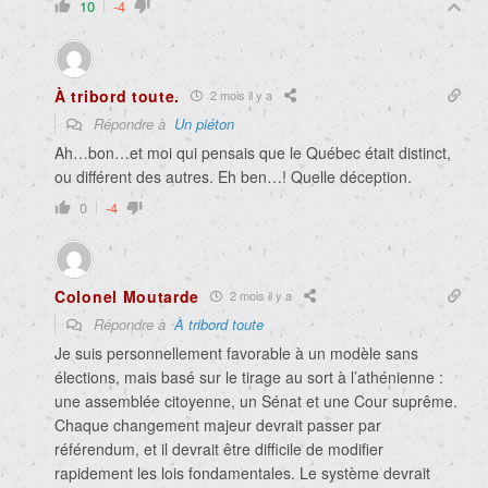
10
-4
À tribord toute.
2 mois il y a
Répondre à
Un piéton
Ah…bon…et moi qui pensais que le Québec était distinct,
ou différent des autres. Eh ben…! Quelle déception.
0
-4
Colonel Moutarde
2 mois il y a
Répondre à
À tribord toute
Je suis personnellement favorable à un modèle sans
élections, mais basé sur le tirage au sort à l’athénienne :
une assemblée citoyenne, un Sénat et une Cour suprême.
Chaque changement majeur devrait passer par
référendum, et il devrait être difficile de modifier
rapidement les lois fondamentales. Le système devrait