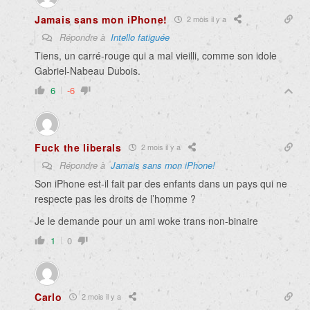
Jamais sans mon iPhone!
2 mois il y a
Répondre à
Intello fatiguée
Tiens, un carré-rouge qui a mal vieilli, comme son idole
Gabriel-Nabeau Dubois.
6
-6
Fuck the liberals
2 mois il y a
Répondre à
Jamais sans mon iPhone!
Son iPhone est-il fait par des enfants dans un pays qui ne
respecte pas les droits de l’homme ?
Je le demande pour un ami woke trans non-binaire
1
0
Carlo
2 mois il y a