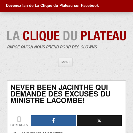
Devenez fan de La Clique du Plateau sur Facebook
PARCE QU'ON NOUS PREND POUR DES CLOWNS
Aller
Menu
au
contenu
NEVER BEEN JACINTHE QUI
DEMANDE DES EXCUSES DU
MINISTRE LACOMBE!
0
PARTAGES
LOL… pour qui elle se prend???