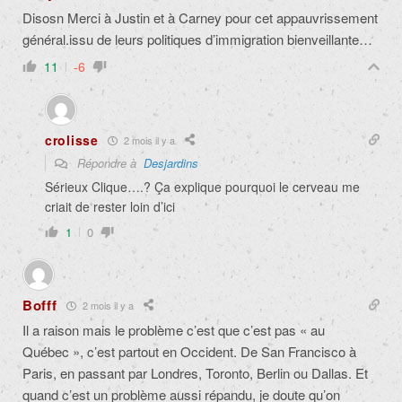
Disosn Merci à Justin et à Carney pour cet appauvrissement
général.issu de leurs politiques d’immigration bienveillante…
11
-6
crolisse
2 mois il y a
Répondre à
Desjardins
Sérieux Clique….? ‪Ça explique pourquoi le cerveau me
criait de rester loin d’ici
1
0
Bofff
2 mois il y a
Il a raison mais le problème c’est que c’est pas « au
Québec », c’est partout en Occident. De San Francisco à
Paris, en passant par Londres, Toronto, Berlin ou Dallas. Et
quand c’est un problème aussi répandu, je doute qu’on