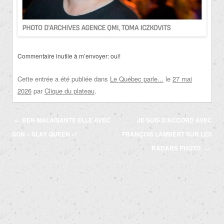
Commentaire inutile à m’envoyer: oui!
Cette entrée a été publiée dans
Le Québec parle...
le
27 mai
2026
par
Clique du plateau
.
Navigation
←
BEN MALAISANTE ELLE AVEC
JE SUIS D’ACCORD AVEC
des
SON « SLAY QUEEN »!
FRANÇOIS LAMBERT SUR LES
articles
RADARS PHOTO.
→