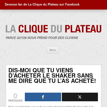
Devenez fan de La Clique du Plateau sur Facebook
PARCE QU'ON NOUS PREND POUR DES CLOWNS
Aller
Menu
au
contenu
DIS-MOI QUE TU VIENS
D’ACHETER LE SHAKER SANS
ME DIRE QUE TU L’AS ACHETÉ!
0
PARTAGES
Si tu voulais faire une pub pour ton dernier achat, t’avais juste à le