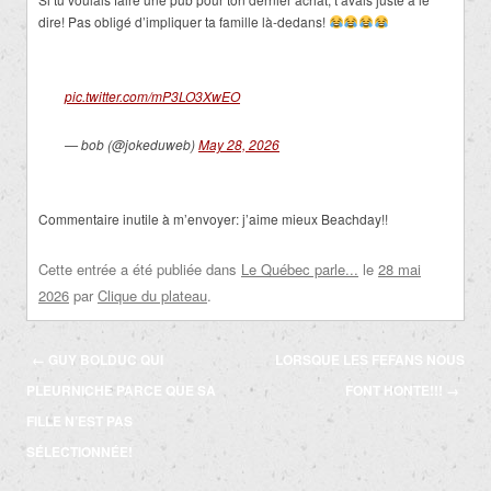
dire! Pas obligé d’impliquer ta famille là-dedans!
pic.twitter.com/mP3LO3XwEO
— bob (@jokeduweb)
May 28, 2026
Commentaire inutile à m’envoyer: j’aime mieux Beachday!!
Cette entrée a été publiée dans
Le Québec parle...
le
28 mai
2026
par
Clique du plateau
.
Navigation
←
GUY BOLDUC QUI
LORSQUE LES FEFANS NOUS
des
PLEURNICHE PARCE QUE SA
FONT HONTE!!!
→
articles
FILLE N’EST PAS
SÉLECTIONNÉE!