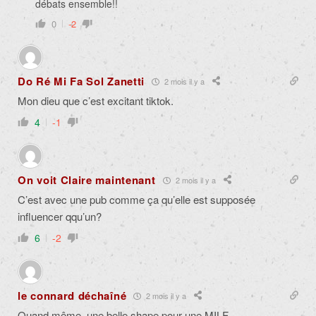
débats ensemble!!
0
-2
Do Ré Mi Fa Sol Zanetti
2 mois il y a
Mon dieu que c’est excitant tiktok.
4
-1
On voit Claire maintenant
2 mois il y a
C’est avec une pub comme ça qu’elle est supposée
influencer qqu’un?
6
-2
le connard déchaîné
2 mois il y a
Quand même, une belle shape pour une MILF.