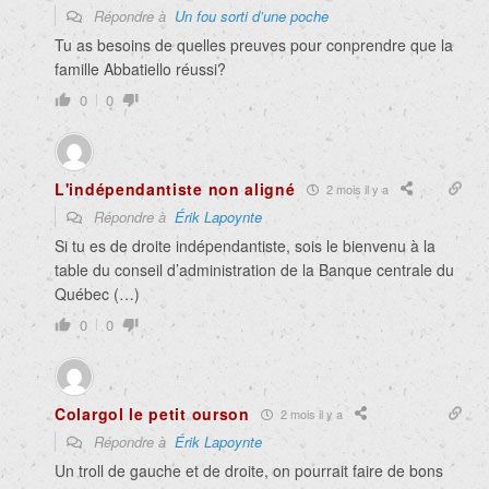
Répondre à
Un fou sorti d’une poche
Tu as besoins de quelles preuves pour conprendre que la
famille Abbatiello réussi?
0
0
L'indépendantiste non aligné
2 mois il y a
Répondre à
Érik Lapoynte
Si tu es de droite indépendantiste, sois le bienvenu à la
table du conseil d’administration de la Banque centrale du
Québec (…)
0
0
Colargol le petit ourson
2 mois il y a
Répondre à
Érik Lapoynte
Un troll de gauche et de droite, on pourrait faire de bons