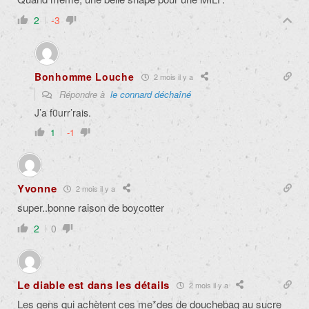
2
-3
Bonhomme Louche
2 mois il y a
Répondre à
le connard déchaîné
J’a f0urr’rais.
1
-1
Yvonne
2 mois il y a
super..bonne raison de boycotter
2
0
Le diable est dans les détails
2 mois il y a
Les gens qui achètent ces me*des de douchebag au sucre