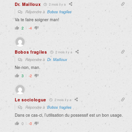
Dr. Mailloux
2 mois il y a
Répondre à
Bobos fragiles
Va te faire soigner man!
2
-4
Bobos fragiles
2 mois il y a
Répondre à
Dr. Mailloux
Ne-non, man.
3
-2
Le sociologue
2 mois il y a
Répondre à
Bobos fragiles
Dans ce cas-ci, l’utilisation du possessif est un bon usage.
0
-3