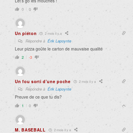
Let’s go les mouches !
0
0
Un piéton
2 mois il y a
Répondre à
Érik Lapoynte
Leur pizza goûte le carton de mauvaise qualité
2
-3
Un fou sorti d’une poche
2 mois il y a
Répondre à
Érik Lapoynte
Preuve de ce que tu dis?
1
0
M. BASEBALL
2 mois il y a