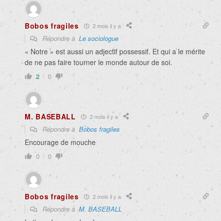
Bobos fragiles
2 mois il y a
Répondre à
Le sociologue
« Notre » est aussi un adjectif possessif. Et qui a le mérite
de ne pas faire tourner le monde autour de soi.
2
0
M. BASEBALL
2 mois il y a
Répondre à
Bobos fragiles
Encourage de mouche
0
0
Bobos fragiles
2 mois il y a
Répondre à
M. BASEBALL