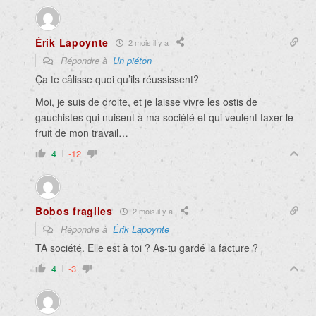
Érik Lapoynte
2 mois il y a
Répondre à
Un piéton
Ça te câlisse quoi qu’ils réussissent?
Moi, je suis de droite, et je laisse vivre les ostis de
gauchistes qui nuisent à ma société et qui veulent taxer le
fruit de mon travail…
4
-12
Bobos fragiles
2 mois il y a
Répondre à
Érik Lapoynte
TA société. Elle est à toi ? As-tu gardé la facture ?
4
-3