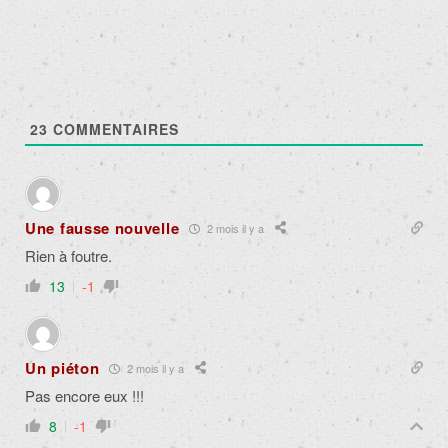
23
COMMENTAIRES
Une fausse nouvelle
2 mois il y a
Rien à foutre.
13
-1
Un piéton
2 mois il y a
Pas encore eux !!!
8
-1