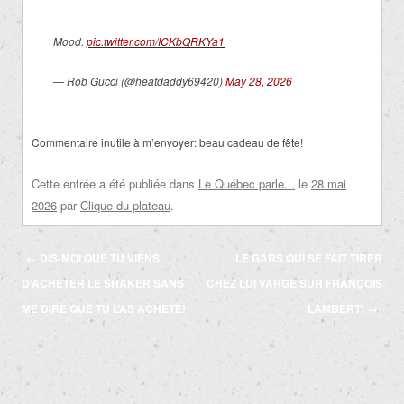
Mood.
pic.twitter.com/ICKbQRKYa1
— Rob Gucci (@heatdaddy69420)
May 28, 2026
Commentaire inutile à m’envoyer: beau cadeau de fête!
Cette entrée a été publiée dans
Le Québec parle...
le
28 mai
2026
par
Clique du plateau
.
Navigation
←
DIS-MOI QUE TU VIENS
LE GARS QUI SE FAIT TIRER
des
D’ACHETER LE SHAKER SANS
CHEZ LUI VARGE SUR FRANÇOIS
articles
ME DIRE QUE TU L’AS ACHETÉ!
LAMBERT!
→