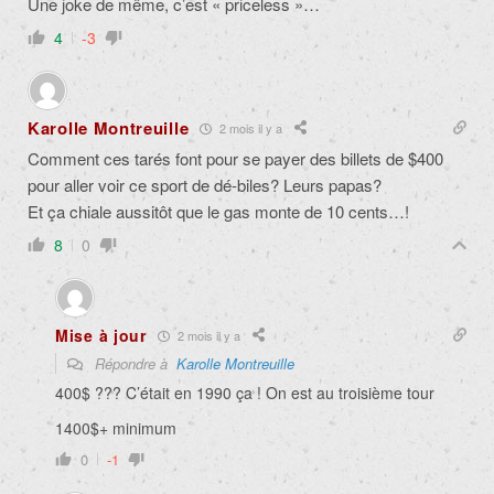
Une joke de même, c’est « priceless »…
4
-3
Karolle Montreuille
2 mois il y a
Comment ces tarés font pour se payer des billets de $400
pour aller voir ce sport de dé-biles? Leurs papas?
Et ça chiale aussitôt que le gas monte de 10 cents…!
8
0
Mise à jour
2 mois il y a
Répondre à
Karolle Montreuille
400$ ??? C’était en 1990 ça ! On est au troisième tour
1400$+ minimum
0
-1