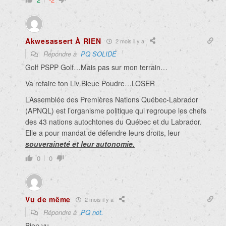
Akwesassert À RIEN
2 mois il y a
Répondre à
PQ SOLIDE
Golf PSPP Golf…Mais pas sur mon terrain…
Va refaire ton Liv Bleue Poudre…LOSER
L’Assemblée des Premières Nations Québec-Labrador
(APNQL) est l’organisme politique qui regroupe les chefs
des 43 nations autochtones du Québec et du Labrador
.
Elle a pour mandat de défendre leurs droits, leur
souveraineté et leur autonomie.
0
0
Vu de même
2 mois il y a
Répondre à
PQ not.
Bien vu