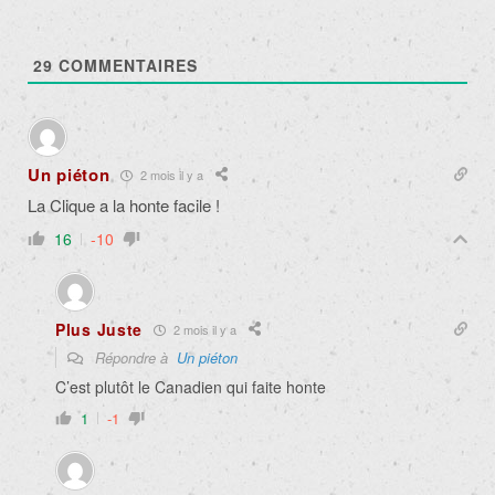
29
COMMENTAIRES
Un piéton
2 mois il y a
La Clique a la honte facile !
16
-10
Plus Juste
2 mois il y a
Répondre à
Un piéton
C’est plutôt le Canadien qui faite honte
1
-1