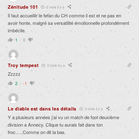
Zénitude 101
2 mois il y a
Il faut accueillir le fefan du CH comme il est et ne pas en
avoir honte, malgré sa versatilité émotionnelle profondément
imbécile.
1
0
Troy tempest
2 mois il y a
Zzzzz
2
-1
Le diable est dans les détails
2 mois il y a
Y a plusieurs années j’ai vu un match de foot deuxième
division a Annecy. Clique tu aurais fait dans ton
froc…..Comme on dit la bas.