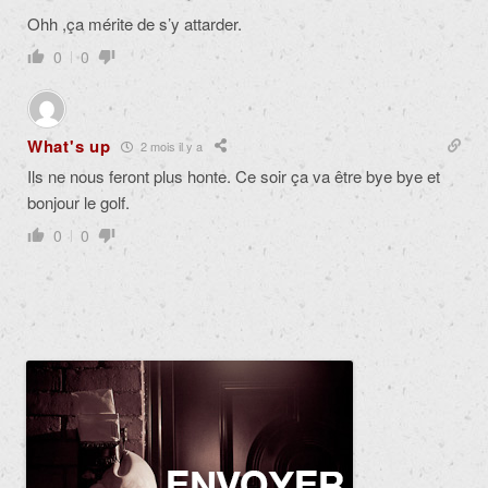
Ohh ,ça mérite de s’y attarder.
0
0
What's up
2 mois il y a
Ils ne nous feront plus honte. Ce soir ça va être bye bye et
bonjour le golf.
0
0