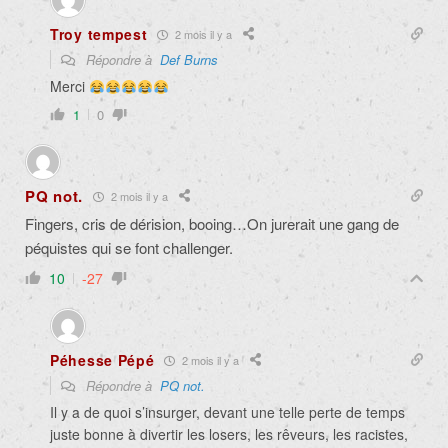
Troy tempest
2 mois il y a
Répondre à
Def Burns
Merci
1
0
PQ not.
2 mois il y a
Fingers, cris de dérision, booing…On jurerait une gang de
péquistes qui se font challenger.
10
-27
Péhesse Pépé
2 mois il y a
Répondre à
PQ not.
Il y a de quoi s’insurger, devant une telle perte de temps
juste bonne à divertir les losers, les rêveurs, les racistes,