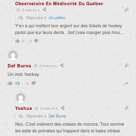
Observatoire En Médiocrité Du Québec
2 mois il y a
Répondre à
Un piéton
Y’en a qui mettent leur argent sur des tickets de hockey
plutot que sur leurs dents…bof j’vais manger plus mou…
0
0
Def Burns
2 mois il y a
Un mot: hockey.
15
-1
Yoshua
2 mois il y a
Répondre à
Def Burns
Non. C’est vraiment des crisses de morons. Tout comme
les estie de primates qui frappent dans le baies vitrées