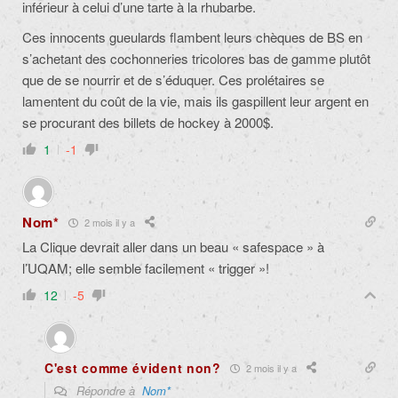
inférieur à celui d’une tarte à la rhubarbe.
Ces innocents gueulards flambent leurs chèques de BS en
s’achetant des cochonneries tricolores bas de gamme plutôt
que de se nourrir et de s’éduquer. Ces prolétaires se
lamentent du coût de la vie, mais ils gaspillent leur argent en
se procurant des billets de hockey à 2000$.
1
-1
Nom*
2 mois il y a
La Clique devrait aller dans un beau « safespace » à
l’UQAM; elle semble facilement « trigger »!
12
-5
C'est comme évident non?
2 mois il y a
Répondre à
Nom*