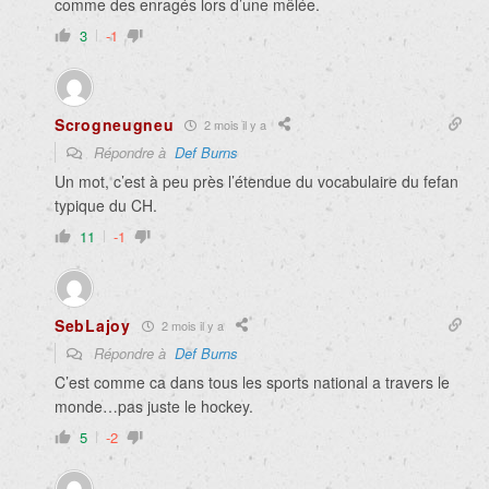
comme des enragés lors d’une mêlée.
3
-1
Scrogneugneu
2 mois il y a
Répondre à
Def Burns
Un mot, c’est à peu près l’étendue du vocabulaire du fefan
typique du CH.
11
-1
SebLajoy
2 mois il y a
Répondre à
Def Burns
C’est comme ca dans tous les sports national a travers le
monde…pas juste le hockey.
5
-2