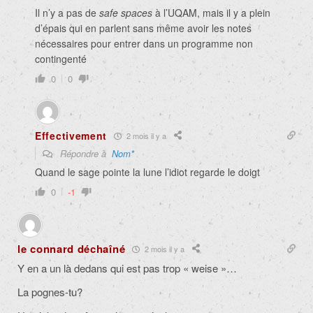
Il n’y a pas de
safe spaces
à l’UQAM, mais il y a plein
d’épais qui en parlent sans même avoir les notes
nécessaires pour entrer dans un programme non
contingenté
0
0
Effectivement
2 mois il y a
Répondre à
Nom*
Quand le sage pointe la lune l’idiot regarde le doigt
0
-1
le connard déchaîné
2 mois il y a
Y en a un là dedans qui est pas trop « weise »…
La pognes-tu?