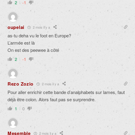
2
-1
oupelai
2 mois il y a
as-tu deha vu le foot en Europe?
L’armée est là
On est des peewee à côté
2
-1
Rezo Zozio
2 mois il y a
Pour aller enrichir cette bande d’analphabets sur lames, faut
déjà être colon. Alors faut pas se surprendre.
1
0
Mesemble
2 mois il y a