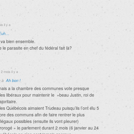
s il y a
Euh…
 va bien ensemble.
 le parasite en chef du fédéral fait là?
2 mois il y a
e à
Ah bon !
 mais a la chambre des communes vote presque
les libéraux pour maintenir le »beau Justin, roi de
oritaire.
les Québécois aimaient Trudeau puisqu’ils l’ont élu 5
bre des communs afin de faire rentrer le plus
llégaux possibles (ensuite ils vont pleurer)
orogé » le parlement durant 2 mois (6 janvier au 24