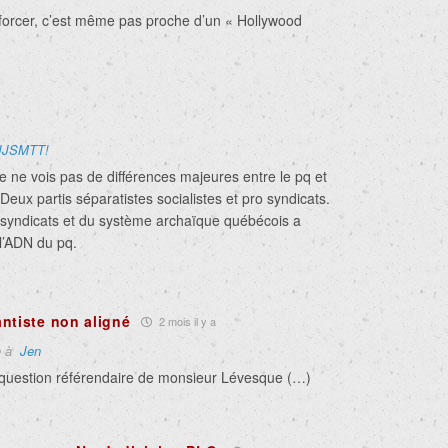
e forcer, c’est même pas proche d’un « Hollywood
JJSMTT!
e ne vois pas de différences majeures entre le pq et
Deux partis séparatistes socialistes et pro syndicats.
syndicats et du système archaïque québécois a
 l’ADN du pq.
ntiste non aligné
2 mois il y a
e à
Jen
la question référendaire de monsieur Lévesque (…)