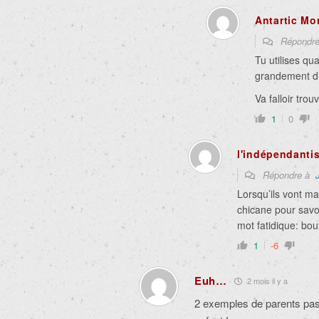
Antartic Mo
Répondr
Tu utilises qua
grandement di
Va falloir tro
1
0
l'indépendanti
Répondre à
Lorsqu’ils vont ma
chicane pour savoi
mot fatidique: bou
1
-6
Euh…
2 mois il y a
2 exemples de parents pas 