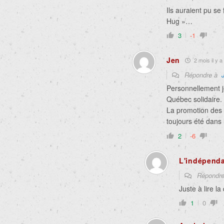
Ils auraient pu s
Hug »…
3
-1
Jen
2 mois il y a
Répondre à
Personnellement j
Québec solidaire. 
La promotion des 
toujours été dans
2
-6
L'indépenda
Répondr
Juste à lire 
1
0