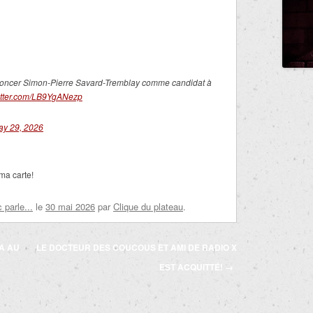
nnoncer Simon-Pierre Savard-Tremblay comme candidat à
witter.com/LB9YgANezp
ay 29, 2026
ma carte!
parle...
le
30 mai 2026
par
Clique du plateau
.
A AU
LE DOCTEUR DES COUCOUS ET AMI DE RADIO X
EST ACQUITTÉ!
→