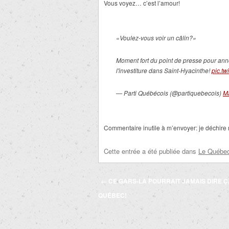
Vous voyez… c’est l’amour!
«Voulez-vous voir un câlin?»
Moment fort du point de presse pour a
l'investiture dans Saint-Hyacinthe!
pic.t
— Parti Québécois (@partiquebecois)
M
Commentaire inutile à m’envoyer: je déchire 
Cette entrée a été publiée dans
Le Québec 
Navigation
←
CE GARS-LÀ POURRAIT JAMAIS DIRE Ç
des
QUÉBEC!
articles