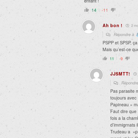
enfant !
14
-11
Ah bon !
2 moi
Répondre à
PSPP et SPSP, ça
Mais qu’est-ce que
11
-9
JJSMTT!
Répondr
Pas parasite
toujours avec 
Papineau » maj
Faut dire que 
fois a la cham
d’immigrnats i
Trudeau a »pr