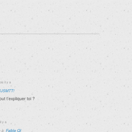
is il y a
JJSMTT!
ut t’expliquer toi ?
l y a
e à
Faible QI