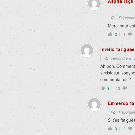
Asphaltage 
Répondr
Merci pour vo
3
-1
Intello fatiguée
Répondre à
Ah bon. Comment 
sexistes,misogyne
commentaires ?
3
-10
Emmerdo fa
Répondr
Si t’es fatigué
9
-2