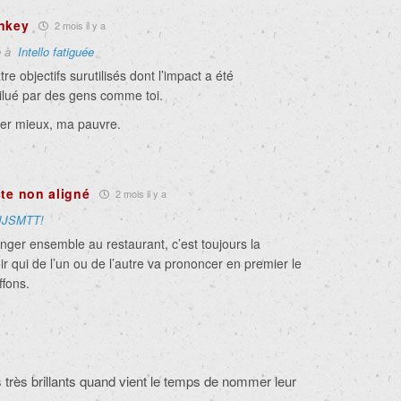
nkey
2 mois il y a
e à
Intello fatiguée
tre objectifs surutilisés dont l’impact a été
lué par des gens comme toi.
uver mieux, ma pauvre.
ste non aligné
2 mois il y a
JJSMTT!
nger ensemble au restaurant, c’est toujours la
r qui de l’un ou de l’autre va prononcer en premier le
ffons.
très brillants quand vient le temps de nommer leur