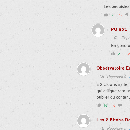
Les péquistes
6
-17
PQ not.
Répo
En généra
2
-12
Observatoire E
Répondre à
« 2 Clowns »? tent
qui critique rare
publier du conten
16
-6
Les 2 Bitchs D
Répondre à