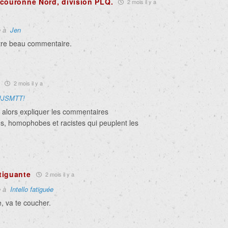
couronne Nord, division PLQ.
2 mois il y a
e à
Jen
tre beau commentaire.
2 mois il y a
JJSMTT!
alors expliquer les commentaires
s, homophobes et racistes qui peuplent les
tiguante
2 mois il y a
e à
Intello fatiguée
e, va te coucher.