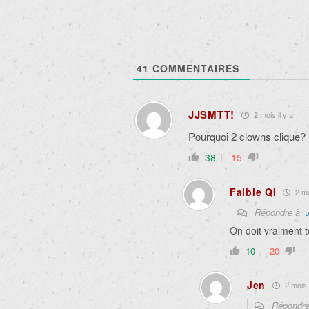
41
COMMENTAIRES
JJSMTT!
2 mois il y a
Pourquoi 2 clowns clique?
38
-15
Faible QI
2 mo
Répondre à
On doit vraiment to
10
-20
Jen
2 mois i
Répondr