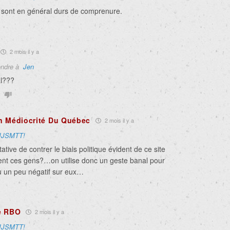
 sont en général durs de comprenure.
2 mois il y a
ndre à
Jen
l???
n Médiocrité Du Québec
2 mois il y a
JJSMTT!
ative de contrer le biais politique évident de ce site
ment ces gens?…on utilise donc un geste banal pour
u un peu négatif sur eux…
e RBO
2 mois il y a
JJSMTT!