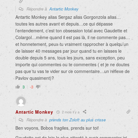
Répondre à
Antartic Monkey
Antartic Monkey alias Sergaz alias Gorgonzola alias…
toutes les autres avant et depuis…ce qui dépasse
l’entendement, c’est ton obsession total avec Gaudette et
Colargol…même quand il est pas là, il ne commente pas…
et honnetement, peux-tu vraiment rapprocher à quelqu’un
de laisser 40 messages par jour quand tu en laisses le
double depuis 5 ans, tous les jours, sans exception, peu
importe qui commentes ou te commentes ( et je ne doutes
pas que tu vas te vider sur ce commentaire…un réflexe de
Pavlov quasiment)?
3
-3
Antartic Monkey
2 mois il y a
Répondre à
prends ton Zoloft au plus crisse
Ben voyons, Bobos fragiles, prends sur toi!
Gaudette est de loin le plus attardé à avoir commenter ici