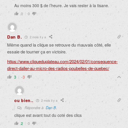
Au moins 300 $ de l’heure. Je vais rester à la tisane.
0
0
Dan B.
2 mois il y a
Même quand la clique se retrouve du mauvais côté, elle
essaie de tourner ça en victoire.
https://www.cliqueduplateau.com/2024/02/01/consequence-
direct-daller-au-micro-des-radios-poubelles-de-quebec/
3
-3
ou bien..
2 mois il y a
Répondre à
Dan B.
clique est avant tout du coté des clics
2
0