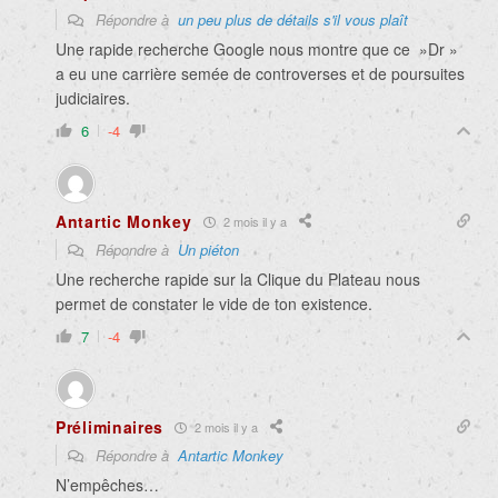
Répondre à
un peu plus de détails s'il vous plaît
Une rapide recherche Google nous montre que ce »Dr »
a eu une carrière semée de controverses et de poursuites
judiciaires.
6
-4
Antartic Monkey
2 mois il y a
Répondre à
Un piéton
Une recherche rapide sur la Clique du Plateau nous
permet de constater le vide de ton existence.
7
-4
Préliminaires
2 mois il y a
Répondre à
Antartic Monkey
N’empêches…