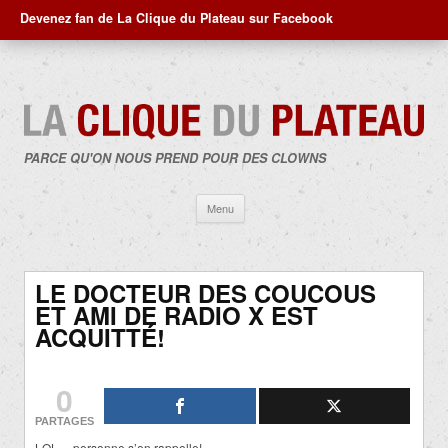
Devenez fan de La Clique du Plateau sur Facebook
PARCE QU'ON NOUS PREND POUR DES CLOWNS
Aller
Menu
au
contenu
LE DOCTEUR DES COUCOUS
ET AMI DE RADIO X EST
ACQUITTÉ!
0
PARTAGES
LOL… personne s’en rappelle!