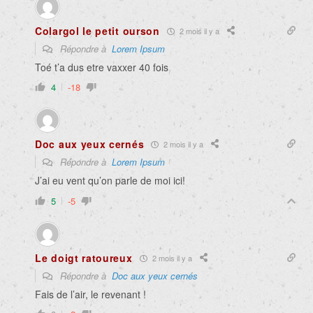
Colargol le petit ourson
2 mois il y a
Répondre à
Lorem Ipsum
Toé t’a dus etre vaxxer 40 fois
4
-18
Doc aux yeux cernés
2 mois il y a
Répondre à
Lorem Ipsum
J’ai eu vent qu’on parle de moi ici!
5
-5
Le doigt ratoureux
2 mois il y a
Répondre à
Doc aux yeux cernés
Fais de l’air, le revenant !