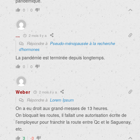
pandémique.
0
0
...
2 mois il y a
Répondre à
Pseudo-ménopausée à la recherche
d'hormones
La pandémie est terminée depuis longtemps.
0
0
Weber
2 mois il y a
Répondre à
Lorem Ipsum
On a eu droit aux grand-messes de 13 heures.
On bloquait les routes, il fallait une autorisation écrite de
l’employeur pour franchir la route entre Qc et le Saguenay,
etc.
3
-3