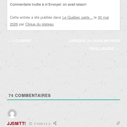
Commentaire inutile à m’Envoyer: on avait raison!
Cette entrée a été publiée dans
Le Québec parle...
le
30 mai
2026
par
Clique du plateau
.
Navigation
←
2 CLOWNS!
LORSQUE LA CAROLINE NOUS
des
TROLL SOLIDE!
→
articles
74
COMMENTAIRES
JJSMTT!
2 mois il y a