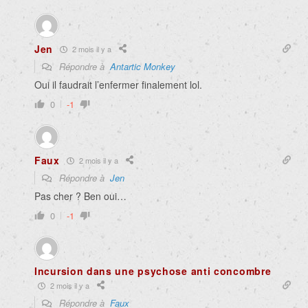
Jen
2 mois il y a
Répondre à
Antartic Monkey
Oui il faudrait l’enfermer finalement lol.
0
-1
Faux
2 mois il y a
Répondre à
Jen
Pas cher ? Ben oui…
0
-1
Incursion dans une psychose anti concombre
2 mois il y a
Répondre à
Faux