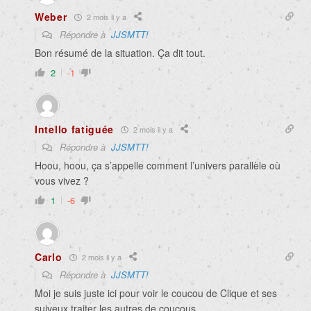
Weber
2 mois il y a
Répondre à
JJSMTT!
Bon résumé de la situation. Ça dit tout.
2
-1
Intello fatiguée
2 mois il y a
Répondre à
JJSMTT!
Hoou, hoou, ça s’appelle comment l’univers parallèle où
vous vivez ?
1
-6
Carlo
2 mois il y a
Répondre à
JJSMTT!
Moi je suis juste ici pour voir le coucou de Clique et ses
suiveux traiter les autres de coucous.