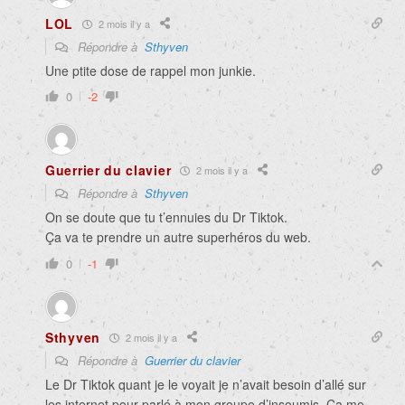
LOL
2 mois il y a
Répondre à
Sthyven
Une ptite dose de rappel mon junkie.
0
-2
Guerrier du clavier
2 mois il y a
Répondre à
Sthyven
On se doute que tu t’ennuies du Dr Tiktok.
Ça va te prendre un autre superhéros du web.
0
-1
Sthyven
2 mois il y a
Répondre à
Guerrier du clavier
Le Dr Tiktok quant je le voyait je n’avait besoin d’allé sur
les internet pour parlé à mon groupe d’insoumis. Ça me