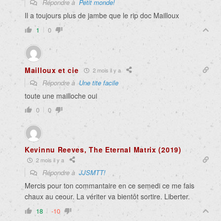
Répondre à
Petit monde!
Il a toujours plus de jambe que le rip doc Mailloux
1
0
Mailloux et cie
2 mois il y a
Répondre à
Une tite facile
toute une mailloche oui
0
0
Kevinnu Reeves, The Eternal Matrix (2019)
2 mois il y a
Répondre à
JJSMTT!
Mercis pour ton commantaire en ce semedi ce me fais
chaux au ceour. La vériter va bientôt sortire. Liberter.
18
-10