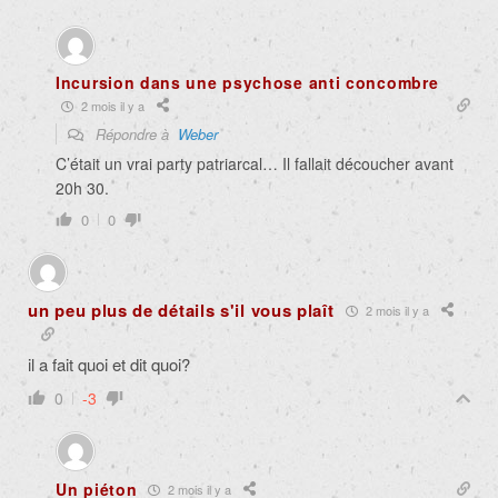
Incursion dans une psychose anti concombre
2 mois il y a
Répondre à
Weber
C’était un vrai party patriarcal… Il fallait découcher avant
20h 30.
0
0
un peu plus de détails s'il vous plaît
2 mois il y a
il a fait quoi et dit quoi?
0
-3
Un piéton
2 mois il y a