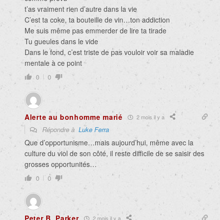
t’as vraiment rien d’autre dans la vie
C’est ta coke, ta bouteille de vin…ton addiction
Me suis même pas emmerder de lire ta tirade
Tu gueules dans le vide
Dans le fond, c’est triste de pas vouloir voir sa maladie
mentale à ce point
0
0
Alerte au bonhomme marié
2 mois il y a
Répondre à
Luke Ferra
Que d’opportunisme…mais aujourd’hui, même avec la
culture du viol de son côté, il reste difficile de se saisir des
grosses opportunités…
0
0
Peter B. Parker
2 mois il y a