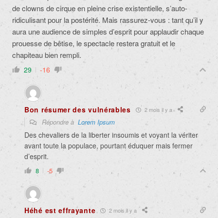
de clowns de cirque en pleine crise existentielle, s’auto-
ridiculisant pour la postérité. Mais rassurez-vous : tant qu’il y
aura une audience de simples d’esprit pour applaudir chaque
prouesse de bêtise, le spectacle restera gratuit et le
chapiteau bien rempli.
29
-16
Bon résumer des vulnérables
2 mois il y a
Répondre à
Lorem Ipsum
Des chevaliers de la liberter insoumis et voyant la vériter
avant toute la populace, pourtant éduquer mais fermer
d’esprit.
8
-5
Héhé est effrayante
2 mois il y a