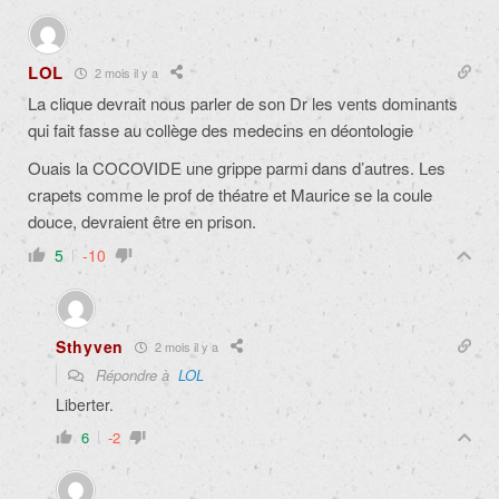
LOL
2 mois il y a
La clique devrait nous parler de son Dr les vents dominants
qui fait fasse au collège des medecins en déontologie
Ouais la COCOVIDE une grippe parmi dans d’autres. Les
crapets comme le prof de théatre et Maurice se la coule
douce, devraient être en prison.
5
-10
Sthyven
2 mois il y a
Répondre à
LOL
Liberter.
6
-2