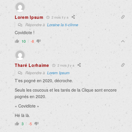
Lorem Ipsum
2 mois il y a
Répondre à
Loraine la ti-clinne
Covidiote !
10
-8
Tharé Lorhaime
2 mois il y a
Répondre à
Lorem Ipsum
T’es pogné en 2020, décroche.
Seuls les coucous et les tarés de la Clique sont encore
pognés en 2020.
« Covidiote »
Hé là là.
3
-5