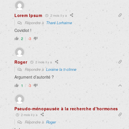
Lorem Ipsum
2 mois il y a
Répondre à
Tharé Lorhaime
Covidiot !
2
-3
Roger
2 mois il y a
Répondre à
Loraine la ti-clinne
Argument d’autorité ?
1
-3
Pseudo-ménopausée à la recherche d'hormones
2 mois il y a
Répondre à
Roger