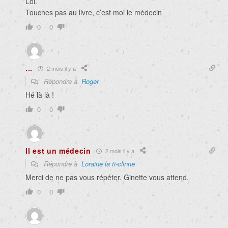
Lol.
Touches pas au livre, c’est moi le médecin
0
0
...
2 mois il y a
Répondre à
Roger
Hé là là !
0
0
Il est un médecin
2 mois il y a
Répondre à
Loraine la ti-clinne
Merci de ne pas vous répéter. Ginette vous attend.
0
0