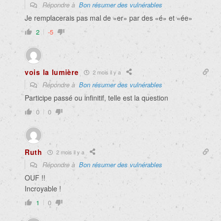
Répondre à
Bon résumer des vulnérables
Je remplacerais pas mal de «er» par des «é» et «ée»
2
-5
vois la lumière
2 mois il y a
Répondre à
Bon résumer des vulnérables
Participe passé ou infinitif, telle est la question
0
0
Ruth
2 mois il y a
Répondre à
Bon résumer des vulnérables
OUF !!
Incroyable !
1
0