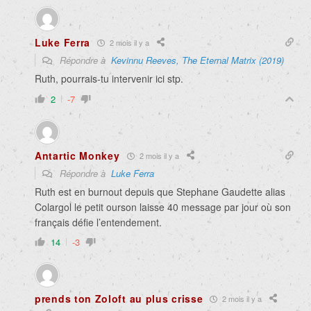
Luke Ferra
2 mois il y a
Répondre à
Kevinnu Reeves, The Eternal Matrix (2019)
Ruth, pourrais-tu intervenir ici stp.
2
-7
Antartic Monkey
2 mois il y a
Répondre à
Luke Ferra
Ruth est en burnout depuis que Stephane Gaudette alias
Colargol le petit ourson laisse 40 message par jour où son
français défie l’entendement.
14
-3
prends ton Zoloft au plus crisse
2 mois il y a