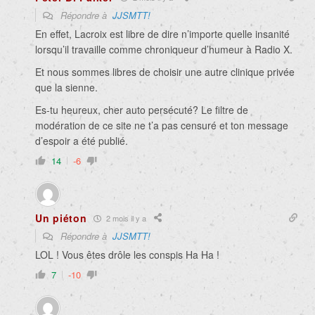
Répondre à
JJSMTT!
En effet, Lacroix est libre de dire n’importe quelle insanité
lorsqu’il travaille comme chroniqueur d’humeur à Radio X.
Et nous sommes libres de choisir une autre clinique privée
que la sienne.
Es-tu heureux, cher auto persécuté? Le filtre de
modération de ce site ne t’a pas censuré et ton message
d’espoir a été publié.
14
-6
Un piéton
2 mois il y a
Répondre à
JJSMTT!
LOL ! Vous êtes drôle les conspis Ha Ha !
7
-10