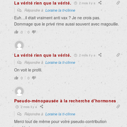
La vérité rien que la vérité.
2 mois il y a
Répondre à
Loraine la ti-clinne
Euh…il était vraiment anti vax ? Je ne crois pas.
Dommage que le privé rime aussi souvent avec magouille.
0
0
La vérité rien que la vérité.
2 mois il y a
Répondre à
Loraine la ti-clinne
On voit le profil.
0
0
Pseudo-ménopausée à la recherche d'hormones
2 mois il y a
Répondre à
Loraine la ti-clinne
Merci tout de même pour votre pseudo-contribution