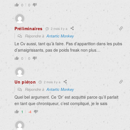
0
0
Préliminaires
2 mois il y a
Répondre à
Antartic Monkey
Le Cv aussi, tant qu’à faire. Pas d’apparition dans les pubs
d’amaigrissants, pas de poids freak non plus…
0
0
Un piéton
2 mois il y a
Répondre à
Antartic Monkey
Quel bel argument. Ce ‘Dr’ est acquitté parce qu’il parlait
en tant que chroniqueur, c’est compliqué, je le sais
1
-4