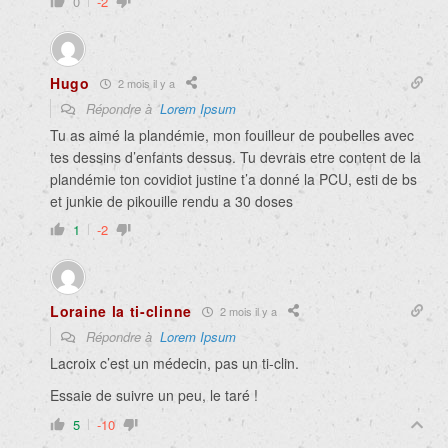
0
-2
Hugo
2 mois il y a
Répondre à
Lorem Ipsum
Tu as aimé la plandémie, mon fouilleur de poubelles avec
tes dessins d’enfants dessus. Tu devrais etre content de la
plandémie ton covidiot justine t’a donné la PCU, esti de bs
et junkie de pikouille rendu a 30 doses
1
-2
Loraine la ti-clinne
2 mois il y a
Répondre à
Lorem Ipsum
Lacroix c’est un médecin, pas un ti-clin.
Essaie de suivre un peu, le taré !
5
-10