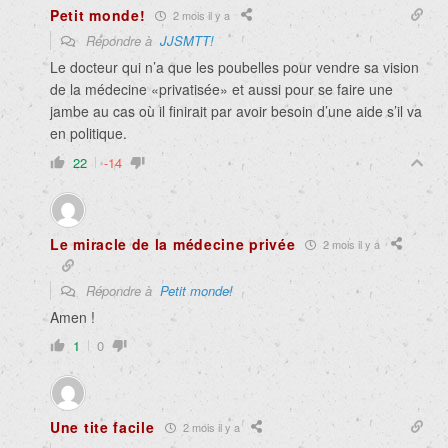
Petit monde!
2 mois il y a
Répondre à
JJSMTT!
Le docteur qui n’a que les poubelles pour vendre sa vision
de la médecine «privatisée» et aussi pour se faire une
jambe au cas où il finirait par avoir besoin d’une aide s’il va
en politique.
22
-14
Le miracle de la médecine privée
2 mois il y a
Répondre à
Petit monde!
Amen !
1
0
Une tite facile
2 mois il y a