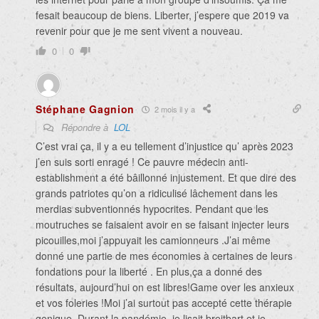
fesait beaucoup de biens. Liberter, j’espere que 2019 va
revenir pour que je me sent vivent a nouveau.
0
0
Stéphane Gagnion
2 mois il y a
Répondre à
LOL
C’est vrai ça, il y a eu tellement d’injustice qu’ après 2023
j’en suis sorti enragé ! Ce pauvre médecin anti-
establishment a été bâillonné injustement. Et que dire des
grands patriotes qu’on a ridiculisé lâchement dans les
merdias subventionnés hypocrites. Pendant que les
moutruches se faisaient avoir en se faisant injecter leurs
picouilles,moi j’appuyait les camionneurs .J’ai même
donné une partie de mes économies à certaines de leurs
fondations pour la liberté . En plus,ça a donné des
résultats, aujourd’hui on est libres!Game over les anxieux
et vos foleries !Moi j’ai surtout pas accepté cette thérapie
genique .Durant la pandémie, je lisait breitbart et je