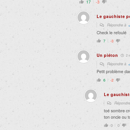
17
-3
Le gauchiste p
Répondre à
Check le refoulé
7
-3
Un piéton
2 m
Répondre à
Petit problème da
6
-2
Le gauchist
Répondr
toé sombre cré
ton oncle ou t
0
0