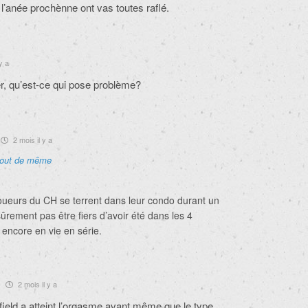
l’anée prochènne ont vas toutes raflé.
y a
er, qu’est-ce qui pose problème?
2 mois il y a
tout de même
joueurs du CH se terrent dans leur condo durant un
rement pas être fiers d’avoir été dans les 4
 encore en vie en série.
2 mois il y a
field a atteint l’orgasme avant même que le type