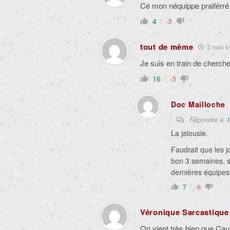
Cé mon néquippe praiférré 
4
-3
tout de même
2 mois il 
Je suis en train de cherch
16
-3
Doc Mailloche
Répondre à
La jalousie.
Faudrait que les 
bon 3 semaines, sû
dernières équipes
7
-6
Véronique Sarcastique
On vient très bien que Cau