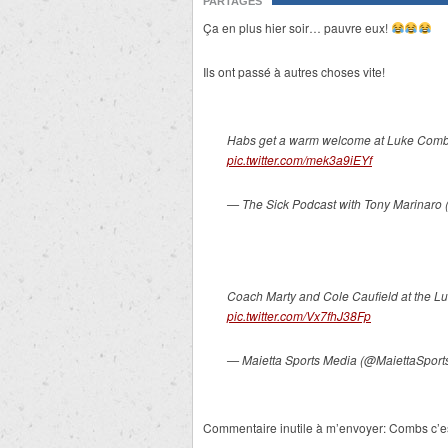
PARTAGES
Ça en plus hier soir… pauvre eux!
Ils ont passé à autres choses vite!
Habs get a warm welcome at Luke Comb
pic.twitter.com/mek3a9iEYf
— The Sick Podcast with Tony Marinaro
Coach Marty and Cole Caufield at the L
pic.twitter.com/Vx7fhJ38Fp
— Maietta Sports Media (@MaiettaSport
Commentaire inutile à m’envoyer: Combs c’es