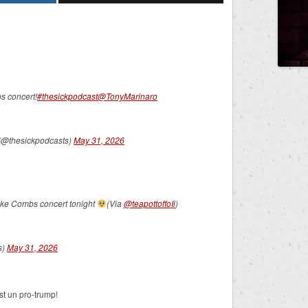
s concert!
#thesickpodcast
@TonyMarinaro
 (@thesickpodcasts)
May 31, 2026
uke Combs concert tonight
(Via
@teapottoffoIi
)
s)
May 31, 2026
t un pro-trump!