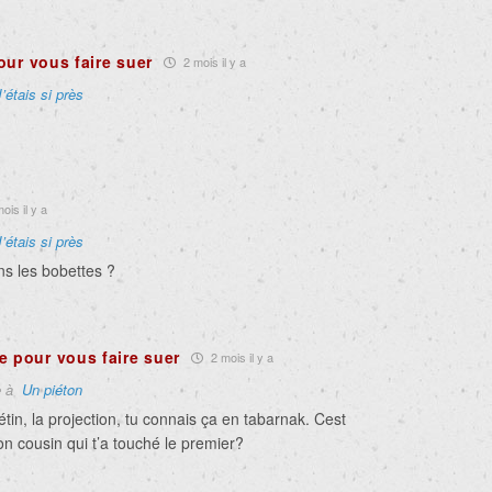
our vous faire suer
2 mois il y a
J’étais si près
ois il y a
J’étais si près
ns les bobettes ?
e pour vous faire suer
2 mois il y a
e à
Un piéton
tin, la projection, tu connais ça en tabarnak. Cest
on cousin qui t’a touché le premier?