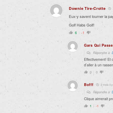
Downie Tire-Crotte
Eux-y savent tourner la p
Golf Habs Golf!
6
-1
Gars Qui Pass
Répondre à
Effectivement! Et 
d’aller à un rass
0
0
Bofff
2 mois il y
Répondre à
Clique aimerait pr
1
-1