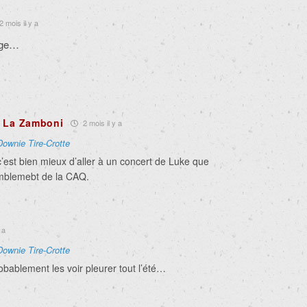
2 mois il y a
age…
e La Zamboni
2 mois il y a
Downie Tire-Crotte
c’est bien mieux d’aller à un concert de Luke que
emblemebt de la CAQ.
 a
Downie Tire-Crotte
obablement les voir pleurer tout l’été…