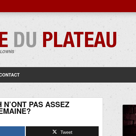
CLOWNS
Aller
au
contenu
CONTACT
 N’ONT PAS ASSEZ
EMAINE?
Tweet