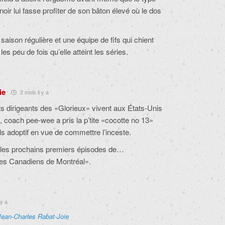
 noir lui fasse profiter de son bâton élevé où le dos
e saison régulière et une équipe de fifs qui chient
les peu de fois qu’elle atteint les séries.
ie
2 mois il y a
ts dirigeants des «Glorieux» vivent aux États-Unis
, coach pee-wee a pris la p’tite «cocotte no 13»
ils adoptif en vue de commettre l’inceste.
s les prochains premiers épisodes de…
des Canadiens de Montréal».
 y a
Jean-Charles Rabat-Joie