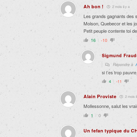
Ah bon !
2 mois il y a
Les grands gagnants des sé
Molson, Quebecor et les 
Petit peuple contente toi 
16
-10
Sigmund Fraud
Répondre à
si t’es trop pauvr
4
-11
Alain Proviste
2 mois il
Mollessonne, salut les vrais
1
0
Un fefan typique du C