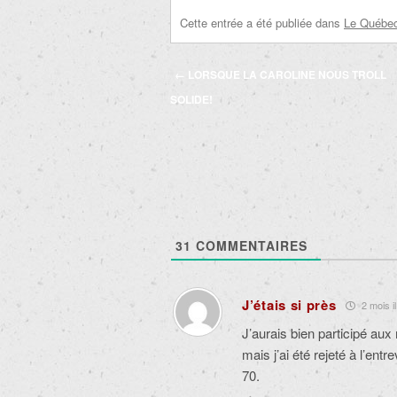
Cette entrée a été publiée dans
Le Québec 
Navigation
←
LORSQUE LA CAROLINE NOUS TROLL
des
SOLIDE!
articles
31
COMMENTAIRES
J’étais si près
2 mois il
J’aurais bien participé aux
mais j’ai été rejeté à l’e
70.