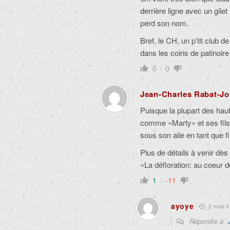
derrière ligne avec un gilet
perd son nom.
Bref, le CH, un p’tit club d
dans les coins de patinoire 
0
0
Jean-Charles Rabat-Jo
Puisque la plupart des hau
comme
«Marty» et ses fils
sous son aile en tant que f
Plus de détails à venir dè
«La défloration: au coeur 
1
-11
ayoye
2 mois il
Répondre à