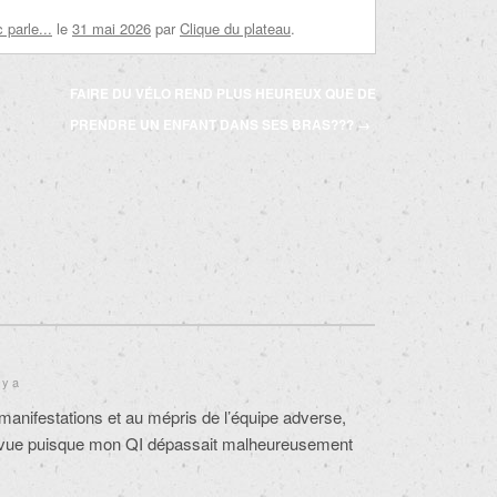
parle...
le
31 mai 2026
par
Clique du plateau
.
FAIRE DU VÉLO REND PLUS HEUREUX QUE DE
PRENDRE UN ENFANT DANS SES BRAS???
→
 y a
 manifestations et au mépris de l’équipe adverse,
ntrevue puisque mon QI dépassait malheureusement