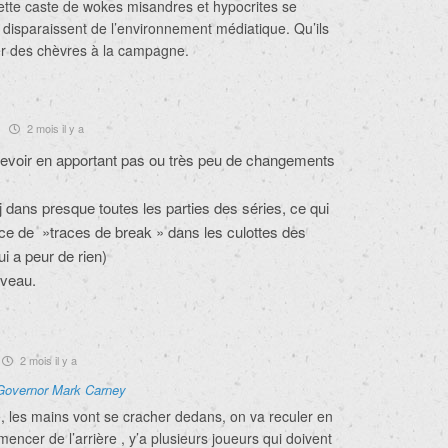
cette caste de wokes misandres et hypocrites se
 disparaissent de l’environnement médiatique. Qu’ils
ser des chèvres à la campagne.
2 mois il y a
evoir en apportant pas ou très peu de changements
 dans presque toutes les parties des séries, ce qui
ce de »traces de break » dans les culottes des
i a peur de rien)
veau.
2 mois il y a
Governor Mark Carney
, les mains vont se cracher dedans, on va reculer en
ncer de l’arrière , y’a plusieurs joueurs qui doivent