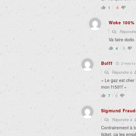
1
-6
Woke 100% i
Répondr
Va faire dodo.
4
0
Bofff
2 mois il y
Répondre à
« Le gaz est cher
mon f150!!! »
7
0
Sigmund Fraud
Répondre à
Contrairement à t
ticket, ça les em