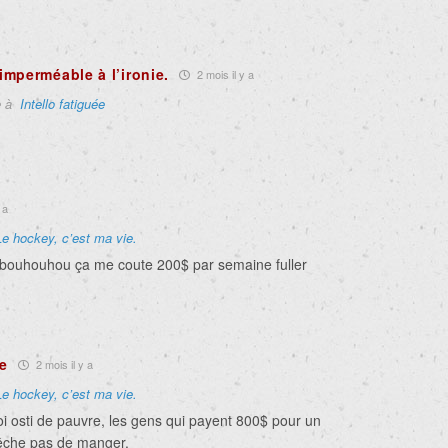
mperméable à l’ironie.
2 mois il y a
e à
Intello fatiguée
 a
Le hockey, c’est ma vie.
 bouhouhou ça me coute 200$ par semaine fuller
e
2 mois il y a
Le hockey, c’est ma vie.
oi osti de pauvre, les gens qui payent 800$ pour un
pêche pas de manger.