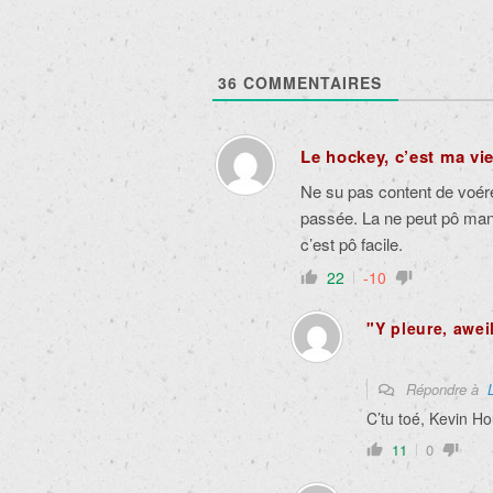
36
COMMENTAIRES
Le hockey, c’est ma vie
Ne su pas content de voére
passée. La ne peut pô man
c’est pô facile.
22
-10
"Y pleure, awei
Répondre à
C’tu toé, Kevin Hou
11
0