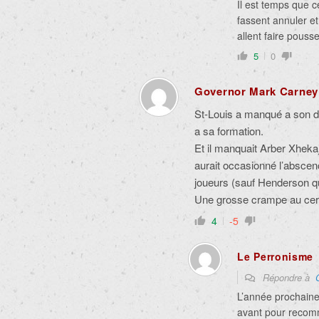
Il est temps que 
fassent annuler et
allent faire pous
5
0
Governor Mark Carney
St-Louis a manqué a son d
a sa formation.
Et il manquait Arber Xhekaj
aurait occasionné l’abscen
joueurs (sauf Henderson qu
Une grosse crampe au cer
4
-5
Le Perronisme
Répondre à
L’année prochaine
avant pour recomme