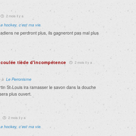
2 mois il y a
Le hockey, c’est ma vie.
adiens ne perdront plus, ils gagneront pas mal plus
coulée tiède d'incompétence
2 mois il y a
e à
Le Perronisme
rtin St-Louis ira ramasser le savon dans la douche
 sera plus ouvert.
2 mois il y a
Le hockey, c’est ma vie.