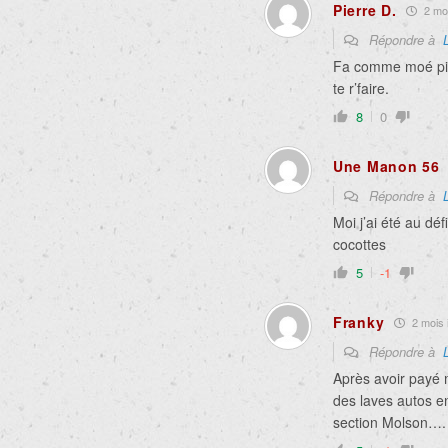
Pierre D.
2 moi
Répondre à
Fa comme moé pis 
te r’faire.
8
0
Une Manon 56
Répondre à
Moi j’ai été au défi
cocottes
5
-1
Franky
2 mois i
Répondre à
Après avoir payé 
des laves autos e
section Molson…. S