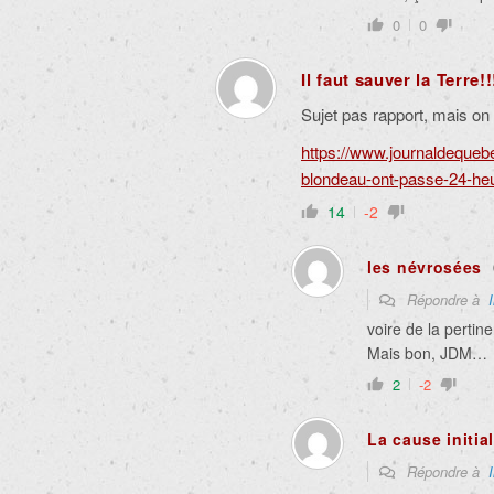
0
0
Il faut sauver la Terre!!
Sujet pas rapport, mais on 
https://www.journaldequeb
blondeau-ont-passe-24-heure
14
-2
les névrosées
Répondre à
voire de la perti
Mais bon, JDM…
2
-2
La cause initia
Répondre à