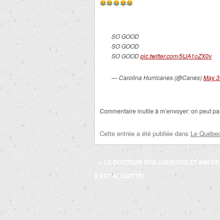
SO GOOD
SO GOOD
SO GOOD
pic.twitter.com/5tJA1oZX0v
— Carolina Hurricanes (@Canes)
May 3
Commentaire inutile à m’envoyer: on peut pa
Cette entrée a été publiée dans
Le Québec 
Navigation
←
LE DOCTEUR DES COUCOUS ET AMI DE
des
X EST ACQUITTÉ!
articles