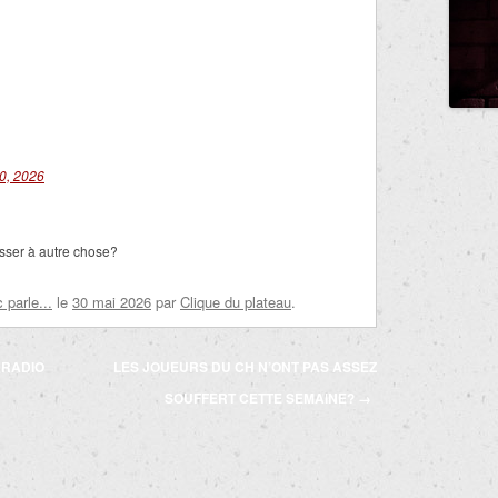
0, 2026
sser à autre chose?
parle...
le
30 mai 2026
par
Clique du plateau
.
 RADIO
LES JOUEURS DU CH N’ONT PAS ASSEZ
SOUFFERT CETTE SEMAINE?
→