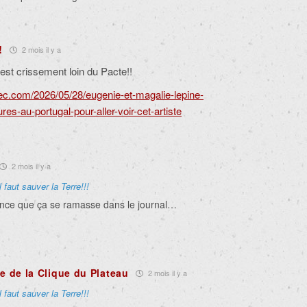
!
2 mois il y a
est crissement loin du Pacte!!
ec.com/2026/05/28/eugenie-et-magalie-lepine-
s-au-portugal-pour-aller-voir-cet-artiste
2 mois il y a
Il faut sauver la Terre!!!
nence que ça se ramasse dans le journal…
le de la Clique du Plateau
2 mois il y a
Il faut sauver la Terre!!!