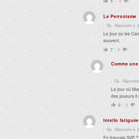
5
-1
Le Perronisme
Répondre à
Le jour où les Can
souvent.
7
0
Comme une 
Répondr
Le jour où Ma
des joueurs il
2
0
Intello fatiguée
Répondre à
En français SVP ?