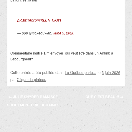
pic.twitter.com/XLL1FTxGzs
— bob (@jokeduweb)
June 3, 2026
Commentaire inutile à m’envoyer: qui veut être dans un Airbnb à
Lebourgneuf?
Cette entrée a été publiée dans
Le Québec parle...
le
3 juin 2026
par
Clique du plateau
.
Navigation
←
JULIE SNYDER RAMASSE
QUE C’EST BEAU!!!
→
des
SOLIDEMENT ÉRIC DUHAIME!
articles