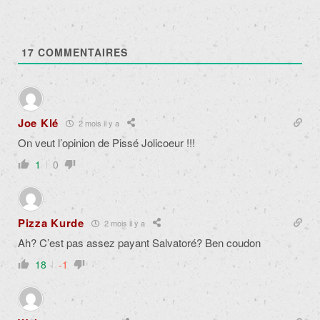
17
COMMENTAIRES
Joe Klé
2 mois il y a
On veut l’opinion de Pissé Jolicoeur !!!
1
0
Pizza Kurde
2 mois il y a
Ah? C’est pas assez payant Salvatoré? Ben coudon
18
-1