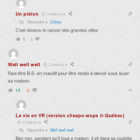
Un piéton
2 mois il y a
Répondre à
Dobes
C’est devenu le cancer des grandes villes
1
0
Well well well
2 mois il y a
Faut être B.S. en maudit pour être rendu à devoir sous louer
sa maison.
15
-2
La vie en VR (version cheapo-wops ti-Québec)
2 mois il y a
Répondre à
Well well well
Ben non, pendant qu’il loue s maison, il vit dans sa roulotte