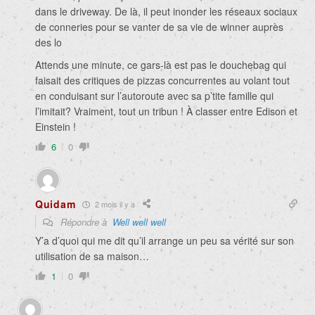
dans le driveway. De là, il peut inonder les réseaux sociaux
de conneries pour se vanter de sa vie de winner auprès
des lo
Attends une minute, ce gars-là est pas le douchebag qui
faisait des critiques de pizzas concurrentes au volant tout
en conduisant sur l’autoroute avec sa p’tite famille qui
l’imitait? Vraiment, tout un tribun ! À classer entre Edison et
Einstein !
6
0
Quidam
2 mois il y a
Répondre à
Well well well
Y’a d’quoi qui me dit qu’il arrange un peu sa vérité sur son
utilisation de sa maison…
1
0