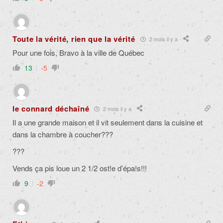
Toute la vérité, rien que la vérité
2 mois il y a
Pour une fois, Bravo à la ville de Québec
13
-5
le connard déchaîné
2 mois il y a
Il a une grande maison et il vit seulement dans la cuisine et
dans la chambre à coucher???
???
Vends ça pis loue un 2 1/2 ost!e d’épa!s!!!
9
-2