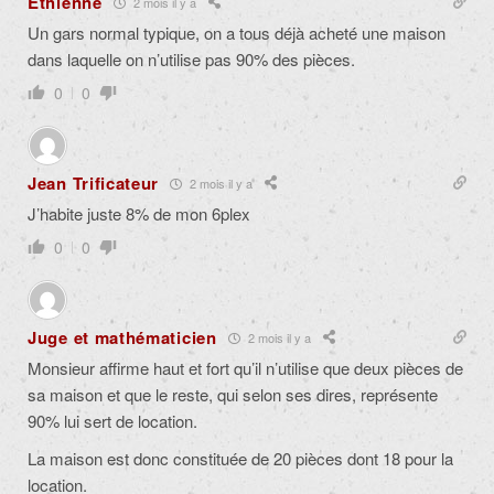
Ethienne
2 mois il y a
Un gars normal typique, on a tous déjà acheté une maison
dans laquelle on n’utilise pas 90% des pièces.
0
0
Jean Trificateur
2 mois il y a
J’habite juste 8% de mon 6plex
0
0
Juge et mathématicien
2 mois il y a
Monsieur affirme haut et fort qu’il n’utilise que deux pièces de
sa maison et que le reste, qui selon ses dires, représente
90% lui sert de location.
La maison est donc constituée de 20 pièces dont 18 pour la
location.