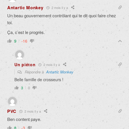
Antartic Monkey
2 mois il y a
Un beau gouvernement contrôlant qui te dit quoi faire chez
toi.
Ça, c’est le progrès.
9
-16
Un piéton
2 mois il y a
Répondre à
Antartic Monkey
Belle famille de crosseurs !
3
0
PVC
2 mois il y a
Ben content paye.
8
-3