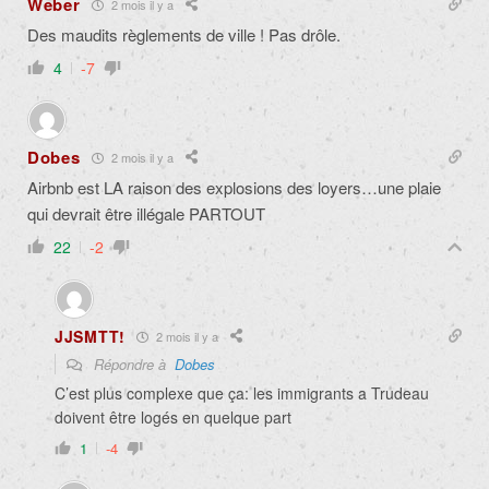
Weber
2 mois il y a
Des maudits règlements de ville ! Pas drôle.
4
-7
Dobes
2 mois il y a
Airbnb est LA raison des explosions des loyers…une plaie
qui devrait être illégale PARTOUT
22
-2
JJSMTT!
2 mois il y a
Répondre à
Dobes
C’est plus complexe que ça: les immigrants a Trudeau
doivent être logés en quelque part
1
-4