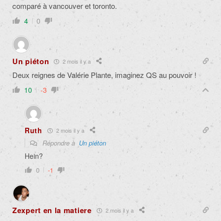
comparé à vancouver et toronto.
4
0
Un piéton
2 mois il y a
Deux reignes de Valérie Plante, imaginez QS au pouvoir !
10
-3
Ruth
2 mois il y a
Répondre à
Un piéton
Hein?
0
-1
Zexpert en la matiere
2 mois il y a