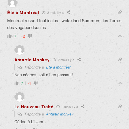
Été à Montréal
2 mois il y a
Montreal ressort tout inclus , woke land Summers, les Terres
des vagabondsquins
7
-2
Antartic Monkey
2 mois il y a
Répondre à
Été à Montréal
Non cédées, soit dit en passant!
7
-1
Le Nouveau Traité
2 mois il y a
Répondre à
Antartic Monkey
Cédée à L’islam