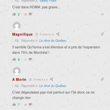
Répondre à
Valery Plant
C’est dans HOMA: pas grave…
2
-5
Magnifique
2 mois il y a
Répondre à
Le rêve du Québec
Il semble Qu’homa s’est étendue et a pris de l’expansion
dans 75% de Montréal !
8
-1
A Morin
2 mois il y a
Répondre à
Le rêve du Québec
C’est dégeulasse pas mal partout sur l’île donc ca ne
change rien
7
-4