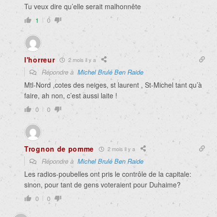
Tu veux dire qu’elle serait malhonnête
1
0
l'horreur
2 mois il y a
Répondre à
Michel Brulé Ben Raide
Mtl-Nord ,cotes des neiges, st laurent , St-Michel tant qu’à
faire, ah non, c’est aussi laite !
0
0
Trognon de pomme
2 mois il y a
Répondre à
Michel Brulé Ben Raide
Les radios-poubelles ont pris le contrôle de la capitale:
sinon, pour tant de gens voteraient pour Duhaime?
0
0