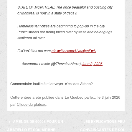
STATE OF MONTREAL: The once beautiful and bustling city
of Montreal is now in a state of decay!
Homeless tent cities are beginning to pop-up in the city.
Public streets are being taken over by trash and belongings
scattered all over.
FixOurCities dot com
pic.twitter.com/Uvgc6ysEwH
— Alexandra Lavoie (@ThevoiceAlexa)
June 3, 2026
Commentaire inutile à m’envoyer: c’est des Airbnb?
Cette entrée a été publiée dans
Le Québec parle...
le
3 juin 2026
par
Clique du plateau
.
Navigation
←
AMENDE DE 6000$ POUR UN
LES EXPLICATIONS PEU
des
ABATIELLO ET SON AIRBNB
CONVAINCANTES DE SOL