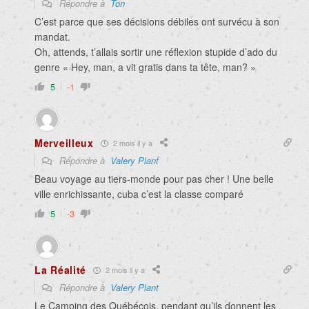
Répondre à
Ton
C’est parce que ses décisions débiles ont survécu à son
mandat.
Oh, attends, t’allais sortir une réflexion stupide d’ado du
genre « Hey, man, a vit gratis dans ta tête, man? »
5
-1
Merveilleux
2 mois il y a
Répondre à
Valery Plant
Beau voyage au tiers-monde pour pas cher ! Une belle
ville enrichissante, cuba c’est la classe comparé
5
-3
La Réalité
2 mois il y a
Répondre à
Valery Plant
Le Camping des Québécois, pendant qu’ils donnent les