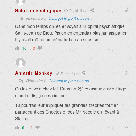
Solution écologique
2 mois il y a
Répondre à
Colargol le petit ourson
Dans mon temps on les envoyait à l’Hôpital psychiatrique
Saint-Jean de Dieu. Pis on en entendait plus jamais parler.
Il y avait même un crématorium au sous-sol.
10
-3
Antartic Monkey
2 mois il y a
Répondre à
Colargol le petit ourson
On les envoie chez toi. Dans un 2½ crasseux du 4e étage
d’un taudis, ça sera intime.
Tu pourras leur expliquer tes grandes théories tout en
partageant des Cheetos et des Mr Noodle en rêvant à
Staline.
9
-2