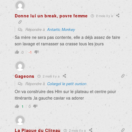
Donne lui un break, povre femme
2 mois il y a
Répondre à
Antartic Monkey
Sa mère ne sera pas contente, elle a déjà assez de faire
son lavage et ramasser sa crasse tous les jours
0
-1
Gageons
2 mois il y a
Répondre à
Colargol le petit ourson
On va construire des Hlm sur le plateau et centre pour
itinérants ,la gauche caviar va adorer
1
0
La Plaque du Cliteau
2 mois il y a