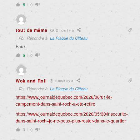
5
0
tout de même
2 mois il y a
Répondre à
La Plaque du Cliteau
Faux
5
0
Wok and Roll
2 mois il y a
Répondre à
La Plaque du Cliteau
https://www.journaldequebec.com/2026/06/01/le-
campement-dans-saint-roch-a-ete-retire
https://www.journaldequebec.com/2026/05/30/insecurite-
dans-saint-roch–je-ne-peux-plus-rester-dans-le-quartier
0
0