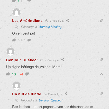
1
0
Les Amérindiens
2 mois il y a
Répondre à
Antartic Monkey
On en veut pu!
0
0
Bonjour Québec!
2 mois il y a
Un digne héritage de Valérie. Merci!
13
-4
Un nid de dinde
2 mois il y a
Répondre à
Bonjour Québec!
Pas le choix, on est pognés avec ses décisions de m…