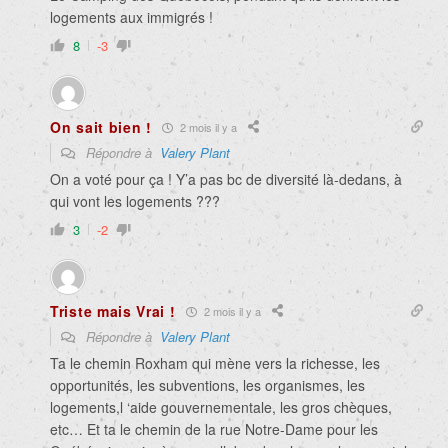
logements aux immigrés !
8
-3
On sait bien !
2 mois il y a
Répondre à
Valery Plant
On a voté pour ça ! Y’a pas bc de diversité là-dedans, à
qui vont les logements ???
3
-2
Triste mais Vrai !
2 mois il y a
Répondre à
Valery Plant
Ta le chemin Roxham qui mène vers la richesse, les
opportunités, les subventions, les organismes, les
logements,l ‘aide gouvernementale, les gros chèques,
etc… Et ta le chemin de la rue Notre-Dame pour les