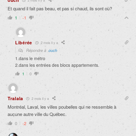
ouch
Et quand il fait pas beau, et pas si chaud, ils sont où?
1
-1
Libérée
2 mois il y a
Répondre à
ouch
1.dans le métro
2.dans les entrées des blocs appartements.
1
0
Tralala
2 mois il y a
Montréal, Laval, les villes poubelles qui ne ressemble à
aucune autre ville du Québec.
0
-2