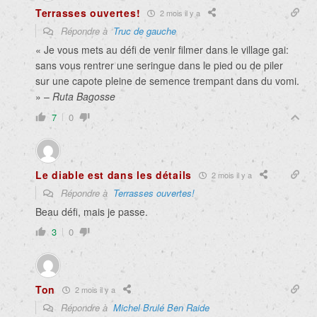
Terrasses ouvertes!
2 mois il y a
Répondre à
Truc de gauche
« Je vous mets au défi de venir filmer dans le village gai:
sans vous rentrer une seringue dans le pied ou de piler
sur une capote pleine de semence trempant dans du vomi.
» –
Ruta Bagosse
7
0
Le diable est dans les détails
2 mois il y a
Répondre à
Terrasses ouvertes!
Beau défi, mais je passe.
3
0
Ton
2 mois il y a
Répondre à
Michel Brulé Ben Raide