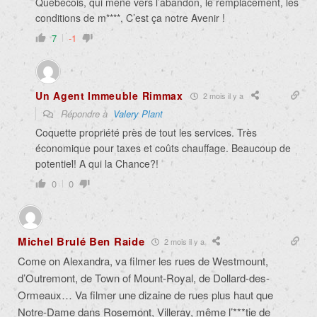
Québécois, qui mène vers l’abandon, le remplacement, les
conditions de m****, C’est ça notre Avenir !
7
-1
Un Agent Immeuble Rimmax
2 mois il y a
Répondre à
Valery Plant
Coquette propriété près de tout les services. Très
économique pour taxes et coûts chauffage. Beaucoup de
potentiel! A qui la Chance?!
0
0
Michel Brulé Ben Raide
2 mois il y a
Come on Alexandra, va filmer les rues de Westmount,
d’Outremont, de Town of Mount-Royal, de Dollard-des-
Ormeaux… Va filmer une dizaine de rues plus haut que
Notre-Dame dans Rosemont, Villeray, même l’***tie de