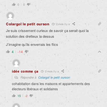
0
0
Colargol le petit ourson
2 mois il y a
Je suis crissement curieux de savoir ça serait quoi la
solution des dretteux la dessus
J’imagine qu’ils enverrais les flics
4
-14
idée comme ça
2 mois il y a
Répondre à
Colargol le petit ourson
cohabitation dans les maisons et appartements des
électeurs libéraux et solidaires
15
-2