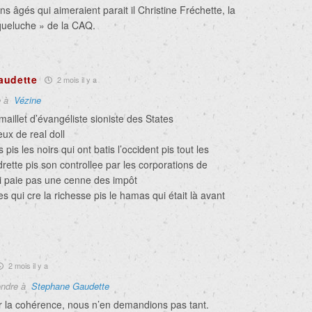
ens âgés qui aimeraient parait il Christine Fréchette, la
ueluche » de la CAQ.
audette
2 mois il y a
e à
Vézine
aillet d’évangéliste sioniste des States
ux de real doll
 pis les noirs qui ont batis l’occident pis tout les
rette pis son controllee par les corporations de
ui paie pas une cenne des impôt
s qui cre la richesse pis le hamas qui était là avant
2 mois il y a
ndre à
Stephane Gaudette
r la cohérence, nous n’en demandions pas tant.