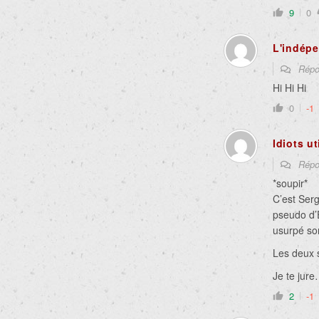
9
0
L'indépe
Répo
Hi Hi Hi
0
-1
Idiots ut
Répo
*soupir*
C’est Serg
pseudo d’É
usurpé so
Les deux s
Je te jur
2
-1