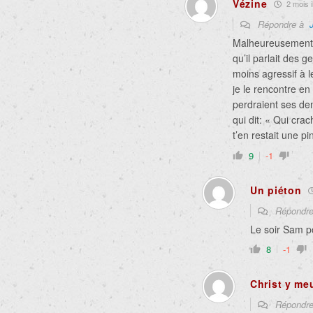
Vézine
2 mois i
Répondre à
Malheureusement, 
qu’il parlait des 
moins agressif à l
je le rencontre e
perdraient ses den
qui dit: « Qui crach
t’en restait une pi
9
-1
Un piéton
Répondr
Le soir Sam po
8
-1
Christ y me
Répondr