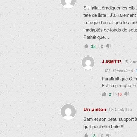
S’il fallait éradiquer les bi
tête de liste ! J’ai rareme
Lorsque l’on dit que les m
inadaptés de fonds de sous
Pathétique…
32
0
JJSMTT!
2 moi
Répondre à
Paraitrait que C.F
Est-ce pire que l
2
-10
Un piéton
2 mois il y a
Sam et son beau support à 
qu’il peut être bête !!!
13
0