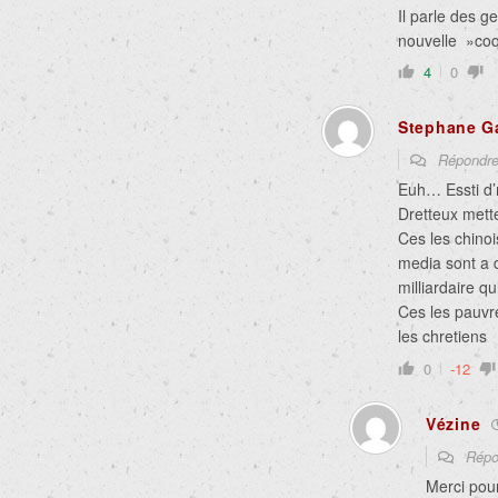
Il parle des g
nouvelle »coq
4
0
Stephane G
Répondr
Euh… Essti d’m
Dretteux mette
Ces les chinois
media sont a d
milliardaire q
Ces les pauvre
les chretiens
0
-12
Vézine
Répo
Merci pou