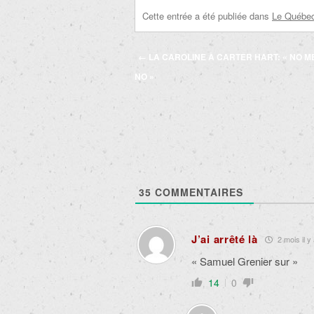
Cette entrée a été publiée dans
Le Québec 
Navigation
←
LA CAROLINE À CARTER HART: « NO 
des
NO »
articles
35
COMMENTAIRES
J’ai arrêté là
2 mois il y
« Samuel Grenier sur »
14
0