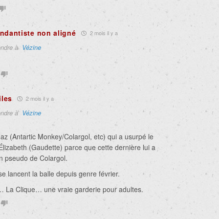
ndantiste non aligné
2 mois il y a
ndre à
Vézine
iles
2 mois il y a
ndre à
Vézine
az (Antartic Monkey/Colargol, etc) qui a usurpé le
lizabeth (Gaudette) parce que cette dernière lui a
n pseudo de Colargol.
e lancent la balle depuis genre février.
e… La Clique… une vraie garderie pour adultes.