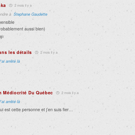
hka
2 mois il y a
ndre à
Stephane Gaudette
ensible
probablement aussi bien)
ans les détails
2 mois il y a
J’ai arrêté là
n Médiocrité Du Québec
2 mois il y a
J’ai arrêté là
ui est cette personne et j’en suis fier…