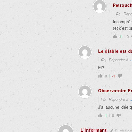
Petrouc
Répo
Incompréh
(et c’est 
1
0
Le diable est d
Répondre à
Et?
0
-1
Observatoire E
Répondre à
J’ai aucune idée q
1
0
L'Informant
2 mois il y a