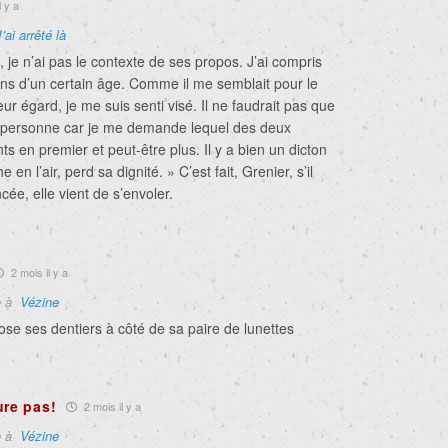
l y a
J’ai arrêté là
je n’ai pas le contexte de ses propos. J’ai compris
gens d’un certain âge. Comme il me semblait pour le
eur égard, je me suis senti visé. Il ne faudrait pas que
n personne car je me demande lequel des deux
ts en premier et peut-être plus. Il y a bien un dicton
e en l’air, perd sa dignité. » C’est fait, Grenier, s’il
ncée, elle vient de s’envoler.
2 mois il y a
e à
Vézine
se ses dentiers à côté de sa paire de lunettes
ure pas!
2 mois il y a
e à
Vézine