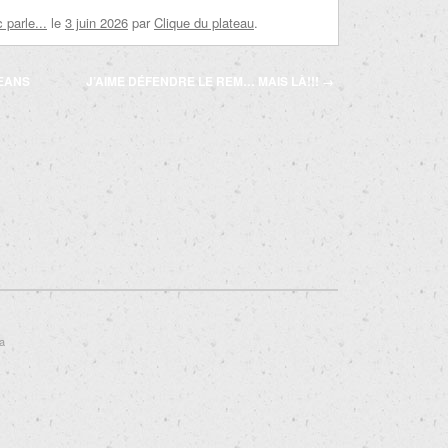
parle...
le
3 juin 2026
par
Clique du plateau
.
MEANS
J’AIME DÉFENDRE LE REM… MAIS LÀ!!!
→
 a