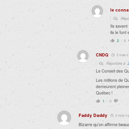
le conna
Répo
Ils savent
ils le fon
2
0
CNDQ
2 mois il 
Répondre à
Le Conseil des Q
Les millions de Q
demeurent pleineme
Québec !
1
0
Faddy Daddy
2 mois il 
Bizarre qu’on affirme bea