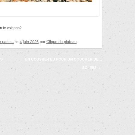
 le voit pas?
parle...
le
4 juin 2026
par
Clique du plateau
.
NS
UN COUVRE-FEU POUR UN COUCHER DE…
SOLEIL!
→