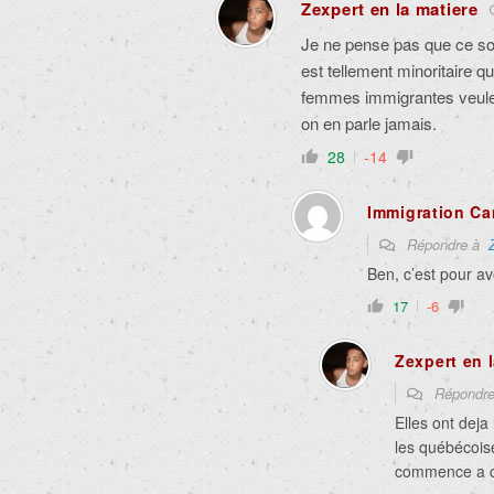
Zexpert en la matiere
Je ne pense pas que ce soi
est tellement minoritaire qu
femmes immigrantes veule
on en parle jamais.
28
-14
Immigration C
Répondre à
Ben, c’est pour a
17
-6
Zexpert en 
Répondr
Elles ont deja
les québécoise
commence a ce