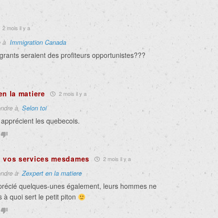
2 mois il y a
e à
Immigration Canada
grants seraient des profiteurs opportunistes???
en la matiere
2 mois il y a
ndre à
Selon toi
 apprécient les quebecois.
à vos services mesdames
2 mois il y a
ndre à
Zexpert en la matiere
pprécié quelques-unes également, leurs hommes ne
 à quoi sert le petit piton