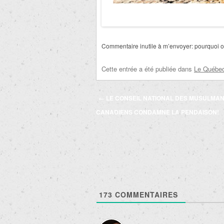
Commentaire inutile à m’envoyer: pourquoi on
Cette entrée a été publiée dans
Le Québec 
Navigation
←
LE CONSEIL NATIONAL DES MUSULMA
des
CANADIENS CONDAMNE LA PENDAISON!
articles
173
COMMENTAIRES