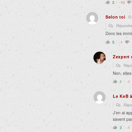
3
-10
Selon toi
Répondr
Donc les immi
5
-1
Zexpert 
Répo
Non, elles
1
-1
Le KeB 
Répo
J’en ai a
savent pas
3
-1