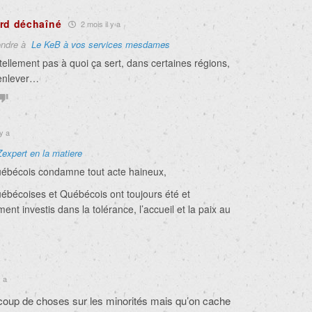
rd déchaîné
2 mois il y a
ndre à
Le KeB à vos services mesdames
 tellement pas à quoi ça sert, dans certaines régions,
t enlever…
y a
Zexpert en la matiere
uébécois condamne tout acte haineux,
uébécoises et Québécois ont toujours été et
nt investis dans la tolérance, l’accueil et la paix au
y a
ucoup de choses sur les minorités mais qu’on cache