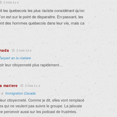
2 mois il y a
t les quebecois les plus raciste considérant qu’on
’on est sur le point de disparaitre. En passant, les
nt des hommes quebecois dans leur vie, mais ca
anada
2 mois il y a
Zexpert en la matiere
voir leur citoyenneté plus rapidement…
la matiere
2 mois il y a
e à
Immigration Canada
 leur citoyenneté. Comme je dit, elles vont remplacé
s qui ne veulent pas suivre le groupe. La jalousie
 percevoir aussi sur les podcast de frustrées.