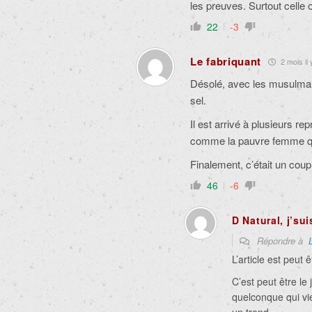
les preuves. Surtout celle où
22
-3
Le fabriquant
2 mois il 
Désolé, avec les musulmans
sel.
Il est arrivé à plusieurs 
comme la pauvre femme qui
Finalement, c’était un cou
46
-6
D Natural, j’su
Répondre à
L’article est peut 
C’est peut être le
quelconque qui vi