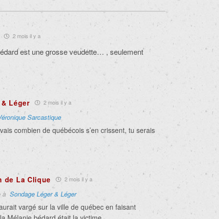
2 mois il y a
Bédard est une grosse veudette…
, seulement
 & Léger
2 mois il y a
Véronique Sarcastique
vais combien de québécois s’en crissent, tu serais
n de La Clique
2 mois il y a
e à
Sondage Léger & Léger
 aurait vargé sur la ville de québec en faisant
a Mélanie bédard était la victime.