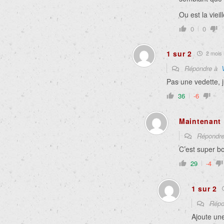
Ou est la vieil
0
0
1 sur 2
2 mois i
Répondre à
Pas une vedette, 
36
-6
Maintenant
Répondr
C’est super bo
29
-4
1 sur 2
Répo
Ajoute une