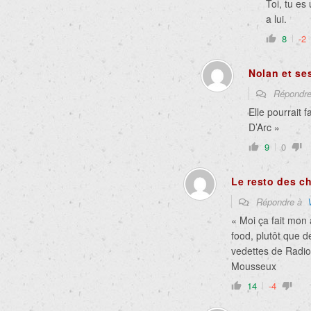
Toi, tu es
a lui.
8
-2
Nolan et se
Répondr
Elle pourrait 
D’Arc »
9
0
Le resto des c
Répondre à
« Moi ça fait mon 
food, plutôt que 
vedettes de Radi
Mousseux
14
-4