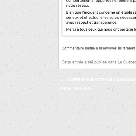
Commentaire inutile à m’envoyer: ils feraient
Cette entrée a été publiée dans
Le Québec 
Navigation
←
LA DIFFÉRENCE ENTRE LE JOURNALIS
des
LA PARTISANERIE…
articles