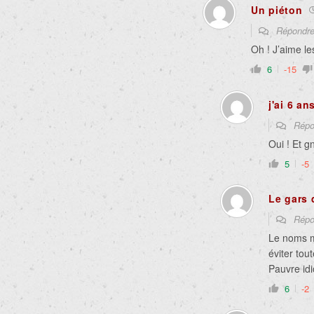
Un piéton
Répondr
Oh ! J’aime l
6
-15
j'ai 6 an
Répo
Oui ! Et g
5
-5
Le gars 
Répo
Le noms mo
éviter tou
Pauvre idi
6
-2