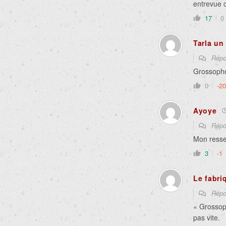
entrevue 
17
0
Tarla un 
Répo
Grossopho
0
-20
Ayoye
Répo
Mon ressen
3
-1
Le fabri
Répo
« Grossop
pas vite.