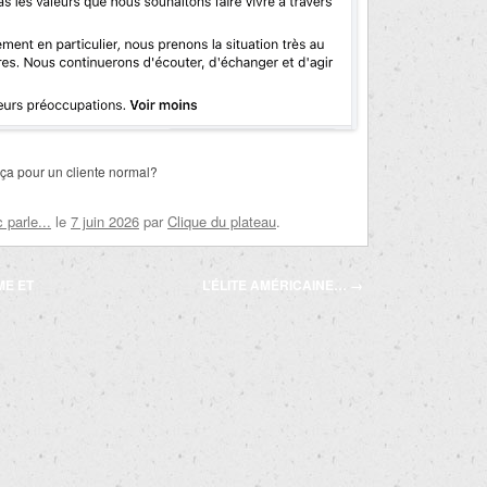
 ça pour un cliente normal?
parle...
le
7 juin 2026
par
Clique du plateau
.
ME ET
L’ÉLITE AMÉRICAINE…
→