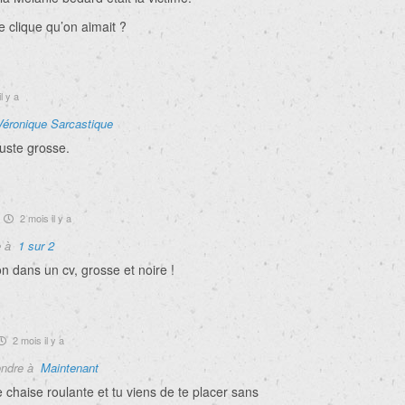
le clique qu’on aimait ?
l y a
Véronique Sarcastique
juste grosse.
2 mois il y a
e à
1 sur 2
n dans un cv, grosse et noire !
2 mois il y a
ndre à
Maintenant
 chaise roulante et tu viens de te placer sans