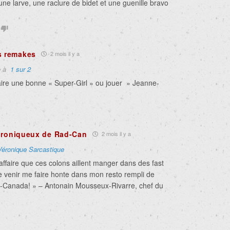
 une larve, une raclure de bidet et une guenille bravo
s remakes
2 mois il y a
e à
1 sur 2
faire une bonne « Super-Girl » ou jouer » Jeanne-
hroniqueux de Rad-Can
2 mois il y a
Véronique Sarcastique
affaire que ces colons aillent manger dans des fast
de venir me faire honte dans mon resto rempli de
o-Canada! » – Antonain Mousseux-Rivarre, chef du