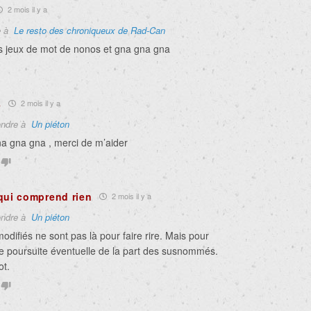
2 mois il y a
e à
Le resto des chroniqueux de Rad-Can
es jeux de mot de nonos et gna gna gna
s
2 mois il y a
ndre à
Un piéton
na gna gna , merci de m’aider
qui comprend rien
2 mois il y a
ndre à
Un piéton
difiés ne sont pas là pour faire rire. Mais pour
te poursuite éventuelle de la part des susnommés.
ot.