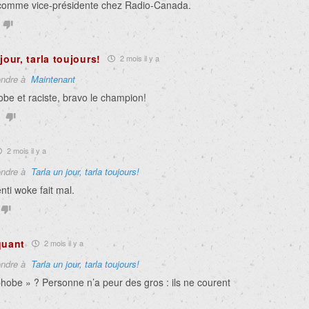
comme vice-présidente chez Radio-Canada.
jour, tarla toujours!
2 mois il y a
ndre à
Maintenant
be et raciste, bravo le champion!
2 mois il y a
ndre à
Tarla un jour, tarla toujours!
ti woke fait mal.
quant
2 mois il y a
ndre à
Tarla un jour, tarla toujours!
hobe » ? Personne n’a peur des gros : ils ne courent