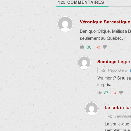
125
COMMENTAIRES
Véronique Sarcastique
Ben quoi Clique, Mélissa 
seulement au Québec,
!
38
-3
Sondage Léger
Répondre à
Vraiment? Si tu sa
surpris.
27
-4
Le larbin fa
Répondr
La vrai clique
semblant que l