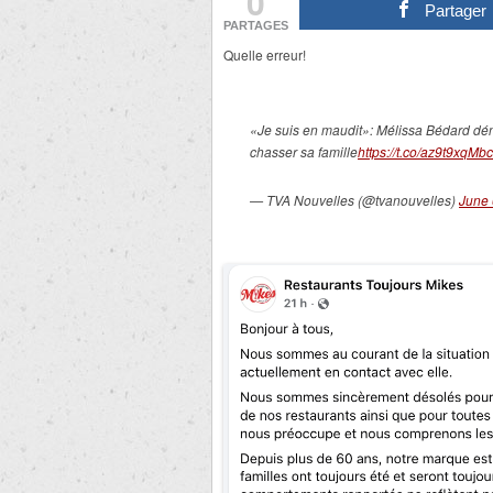
0
Partager
PARTAGES
Quelle erreur!
«Je suis en maudit»: Mélissa Bédard dé
chasser sa famille
https://t.co/az9t9xqMbc
— TVA Nouvelles (@tvanouvelles)
June 