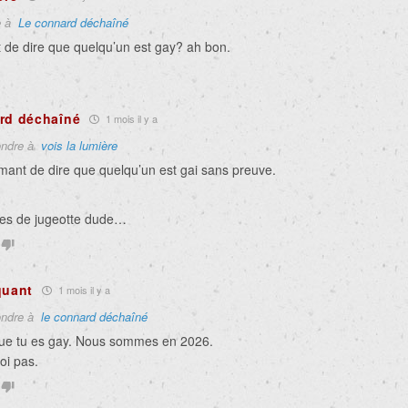
e à
Le connard déchaîné
t de dire que quelqu’un est gay? ah bon.
rd déchaîné
1 mois il y a
ndre à
vois la lumière
amant de dire que quelqu’un est gai sans preuve.
es de jugeotte dude…
quant
1 mois il y a
ndre à
le connard déchaîné
e tu es gay. Nous sommes en 2026.
oi pas.