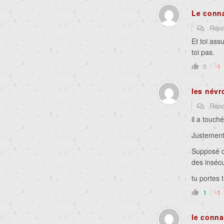
Le conn
Répo
Et toi as
toi pas.
0
-1
les névr
Répo
il a touch
Justement
Supposé q
des inséc
tu portes 
1
-1
le conna