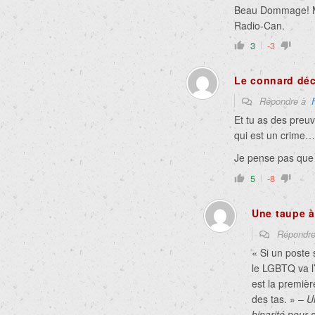
Beau Dommage! Moi,
Radio-Can.
3
-3
Le connard dé
Répondre à
Et tu as des preuv
qui est un crime…
Je pense pas que 
5
-8
Une taupe 
Répondr
« Si un poste
le LGBTQ va l’
est la première
des tas. » –
U
binarité pour 