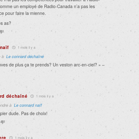
omme un employé de Radio-Canada n’a pas les
e pour faire la mienne.
les as?
naïf
1 mois il y a
e à
Le connard déchaîné
uves de plus ça te prends? Un veston arc-en-ciel? » –
rd déchaîné
1 mois il y a
ndre à
Le connard naïf
pier dude. Pas de choix!
ère
1 mois il y a