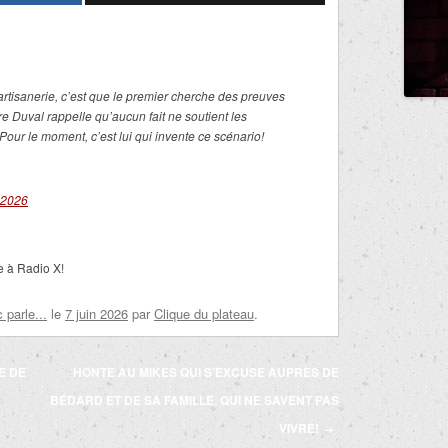
partisanerie, c’est que le premier cherche des preuves
e Duval rappelle qu’aucun fait ne soutient les
our le moment, c’est lui qui invente ce scénario!
 2026
e à Radio X!
parle...
le
7 juin 2026
par
Clique du plateau
.
E DE
HONTE AU MIKES QUI S’EXCUSE AUPRÈS DE
BÉDARD ET DE SA FAMILLE, QUI NE SAVENT PAS
VIVRE!
→