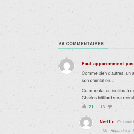
66
COMMENTAIRES
Faut apparemment pas l
Comme bien d’autres, un a
son orientation…
Commentaires inutiles à m’e
Charles Milliard sera recru
21
-13
Netflix
1 mois i
Répondre à