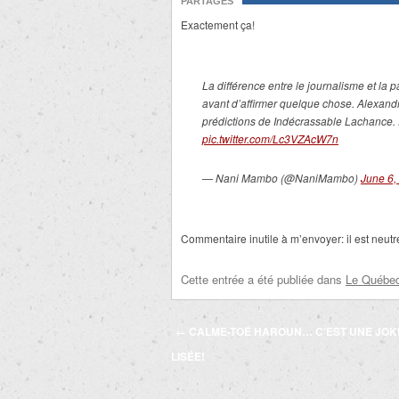
PARTAGES
Exactement ça!
La différence entre le journalisme et la 
avant d’affirmer quelque chose. Alexandr
prédictions de Indécrassable Lachance. P
pic.twitter.com/Lc3VZAcW7n
— Nani Mambo (@NaniMambo)
June 6,
Commentaire inutile à m’envoyer: il est neutr
Cette entrée a été publiée dans
Le Québec 
Navigation
←
CALME-TOÉ HAROUN… C’EST UNE JOK
des
LISÉE!
articles