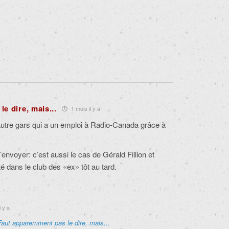
e dire, mais...
1 mois il y a
utre gars qui a un emploi à Radio-Canada grâce à
nvoyer: c’est aussi le cas de Gérald Fillion et
té dans le club des «ex» tôt au tard.
l y a
Faut apparemment pas le dire, mais...