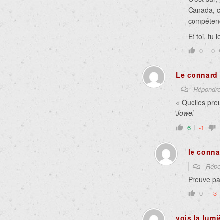
Canada, c
compétenc
Et toi, tu 
0
0
Le connard 
Répondr
« Quelles pre
Jowel
6
-1
le conna
Répo
Preuve pa
0
-3
vois la lumi