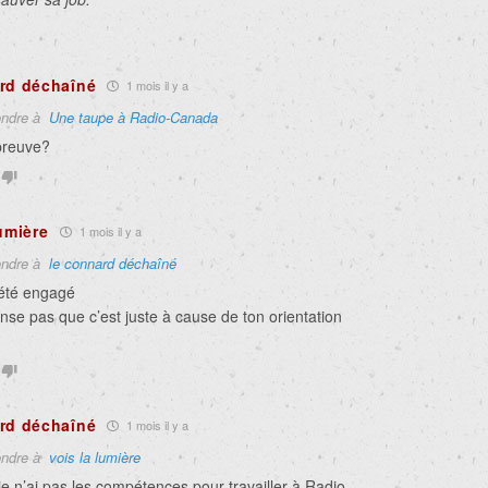
rd déchaîné
1 mois il y a
ndre à
Une taupe à Radio-Canada
preuve?
lumière
1 mois il y a
ndre à
le connard déchaîné
 été engagé
nse pas que c’est juste à cause de ton orientation
…
rd déchaîné
1 mois il y a
ndre à
vois la lumière
 je n’ai pas les compétences pour travailler à Radio-