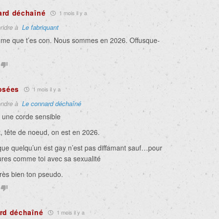
ard déchaîné
1 mois il y a
ndre à
Le fabriquant
sume que t’es con. Nous sommes en 2026. Offusque-
osées
1 mois il y a
ndre à
Le connard déchaîné
é une corde sensible
, tête de noeud, on est en 2026.
ue quelqu’un est gay n’est pas diffamant sauf…pour
ures comme toi avec sa sexualité
très bien ton pseudo.
rd déchaîné
1 mois il y a