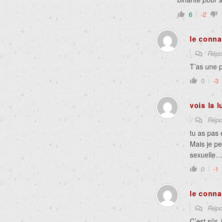
6
-2
le conna
Répo
T’as une 
0
-3
vois la 
Répo
tu as pas
Mais je pe
sexuelle
0
-1
le conna
Répo
C’est sûr,