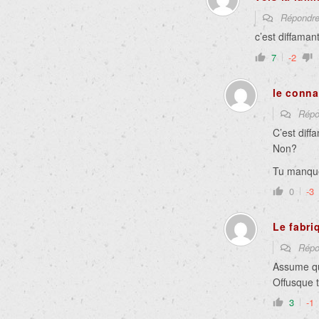
Répondr
c’est diffaman
7
-2
le conna
Répo
C’est diff
Non?
Tu manqu
0
-3
Le fabri
Répo
Assume qu
Offusque t
3
-1