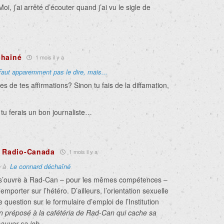
 j’ai arrêté d’écouter quand j’ai vu le sigle de
chaîné
1 mois il y a
Faut apparemment pas le dire, mais...
es de tes affirmations? Sinon tu fais de la diffamation,
tu ferais un bon journaliste…
à Radio-Canada
1 mois il y a
e à
Le connard déchaîné
 s’ouvre à Rad-Can – pour les mêmes compétences –
emporter sur l’hétéro. D’ailleurs, l’orientation sexuelle
 question sur le formulaire d’emploi de l’Institution
n préposé à la cafétéria de Rad-Can qui cache sa
sauver sa job.