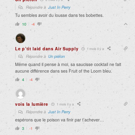
Répondre à
Just In Perry
Tu sembles avoir du lousse dans tes bobettes.
10
-4
Le p’tit laid dans Air Supply
1 mois il y a
Répondre à
Un piéton
Même quand il pense à moi, sa saucisse cocktail ne fait
aucune différence dans ses Fruit of the Loom bleu.
4
-4
vois la lumière
1 mois il y a
Répondre à
Just In Perry
espérons que le poison va finir par t’achever…
3
-1