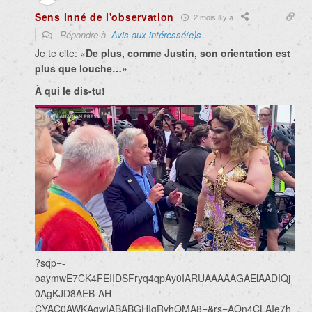
Sens inné de l'observation
2 mois il y a
Répondre à
Avis aux intéressé(e)s
Je te cite: «
De plus, comme Justin, son orientation est
plus que louche…»
À qui le dis-tu!
?sqp=-
oaymwE7CK4FEIIDSFryq4qpAy0IARUAAAAAGAElAADIQj
0AgKJD8AEB-AH-
CYAC0AWKAgwIABABGHIgRyhQMA8=&rs=AOn4CLAIe7h