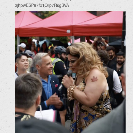
2jhpwESP67fb1Qrp7RsgBVA