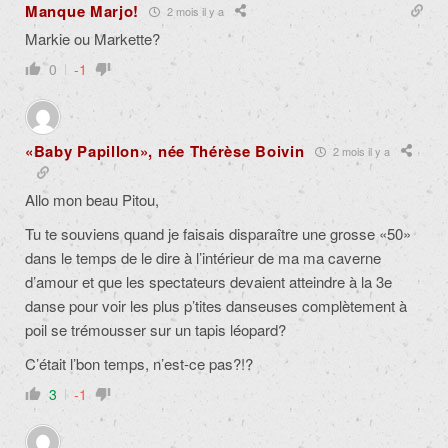
Manque Marjo!
2 mois il y a
Markie ou Markette?
0
-1
«Baby Papillon», née Thérèse Boivin
2 mois il y a
Allo mon beau Pitou,
Tu te souviens quand je faisais disparaître une grosse «50»
dans le temps de le dire à l’intérieur de ma ma caverne
d’amour et que les spectateurs devaient atteindre à la 3e
danse pour voir les plus p’tites danseuses complètement à
poil se trémousser sur un tapis léopard?
C’était l’bon temps, n’est-ce pas?!?
3
-1