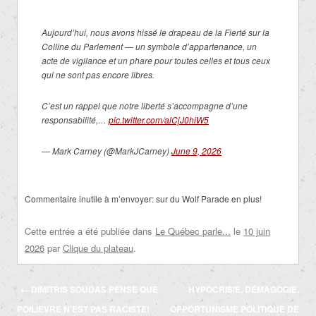
Aujourd’hui, nous avons hissé le drapeau de la Fierté sur la
Colline du Parlement — un symbole d’appartenance, un
acte de vigilance et un phare pour toutes celles et tous ceux
qui ne sont pas encore libres.
C’est un rappel que notre liberté s’accompagne d’une
responsabilité,…
pic.twitter.com/alCjJ0hiW5
— Mark Carney (@MarkJCarney)
June 9, 2026
Commentaire inutile à m’envoyer: sur du Wolf Parade en plus!
Cette entrée a été publiée dans
Le Québec parle...
le
10 juin
2026
par
Clique du plateau
.
Navigation
←
DIMITRIS SOUDAS PENSE QUE
HYPOCRISIE, DÉMAGOGIE,
des
POILIEVRE N’EST PAS RACISTE!
OPPORTUNISME POLITIQUE DE