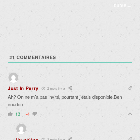
articles
DUDU!
→
21
COMMENTAIRES
Just In Perry
2 mois il y a
Ah? On ne m’a pas invité, pourtant j’étais disponible.Ben
coudon
13
-4
Un piéton
2 mois il y a