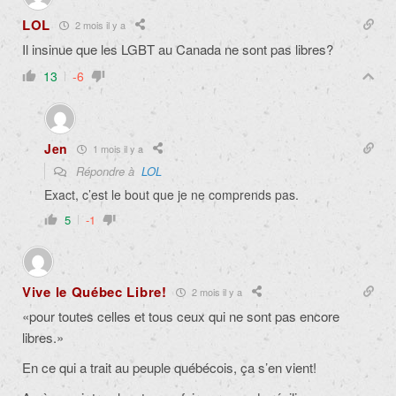
LOL
2 mois il y a
Il insinue que les LGBT au Canada ne sont pas libres?
13
-6
Jen
1 mois il y a
Répondre à
LOL
Exact, c’est le bout que je ne comprends pas.
5
-1
Vive le Québec Libre!
2 mois il y a
«
pour toutes celles et tous ceux qui ne sont pas encore
libres.»
En ce qui a trait au peuple québécois, ça s’en vient!