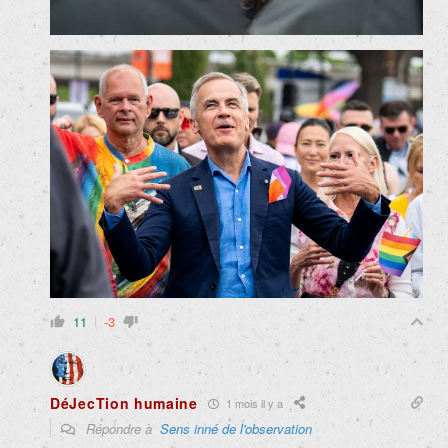
11
-3
DéJecTion humaine
1 mois il y a
Répondre à
Sens inné de l'observation