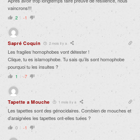
Après avoir trop longtemps faire preuve de résilience, nous
vaincrons!!!
2
-1
Sapré Coquin
2 mois il y a
Les fragiles homophobes vont détester !
Clique, tu es islamophobe. Tu sais qu’ils sont homophobe
pourquoi tu les insultes ?
1
-7
Tapette a Mouche
1 mois il y a
Les tapettes sont des génocidaires. Combien de mouches et
d’araignées les tapettes ont-elles tuées ?
0
-1