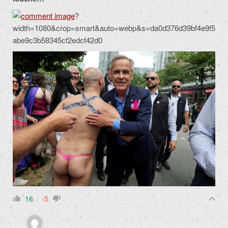
?
width=1080&crop=smart&auto=webp&s=da0d376d39bf4e9f5
abe9c3b58345cf2edcf42d0
16
-5