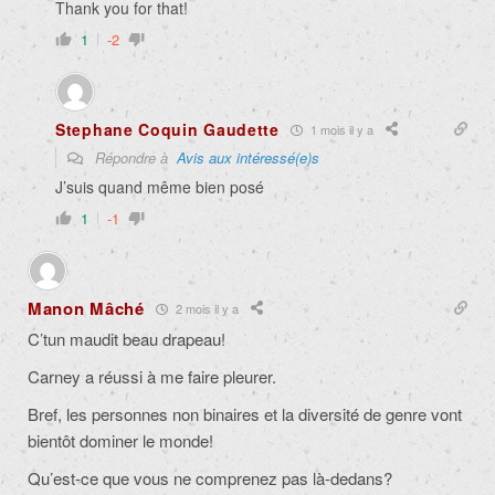
Thank you for that!
1
-2
Stephane Coquin Gaudette
1 mois il y a
Répondre à
Avis aux intéressé(e)s
J’suis quand même bien posé
1
-1
Manon Mâché
2 mois il y a
C’tun maudit beau drapeau!
Carney a réussi à me faire pleurer.
Bref, les personnes non binaires et la diversité de genre vont
bientôt dominer le monde!
Qu’est-ce que vous ne comprenez pas là-dedans?