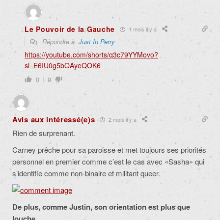
Le Pouvoir de la Gauche
1 mois il y a
Répondre à
Just In Perry
https://youtube.com/shorts/q3c79YYMovo?
si=E6IU0g5bOAyeQOK6
0
0
Avis aux intéressé(e)s
2 mois il y a
Rien de surprenant.
Carney prêche pour sa paroisse et met toujours ses priorités
personnel en premier comme c’est le cas avec «Sasha» qui
s’identifie comme non-binaire et militant queer.
De plus, comme Justin, son orientation est plus que
louche…