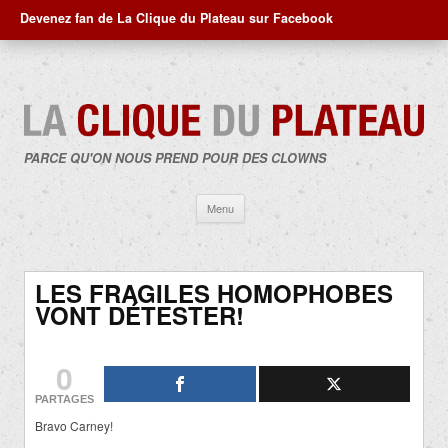
Devenez fan de La Clique du Plateau sur Facebook
PARCE QU'ON NOUS PREND POUR DES CLOWNS
Aller
Menu
au
contenu
LES FRAGILES HOMOPHOBES
VONT DÉTESTER!
0
PARTAGES
Bravo Carney!