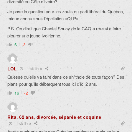
diversité en Côte d’Ivoire?
Je pose la question pour les zoufs du parti libéral du Québec,
mieux connu sous l’épellation «QLP».
P.S. On dirait que
Chantal Soucy de la CAQ
a réussi à faire
pleurer une jeune Ivoirienne.
6
-3
LOL
1 mois il y a
Quessé qu’elle va faire dans ce sh*thole de toute façon? Des
plans pour qu’ils débarquent tous ici d’ici 2 ans.
16
-2
Rita, 62 ans, divorcée, séparée et coquine
1 mois il y a
Après avoir pris soin des Cubains pendant un mois en leur