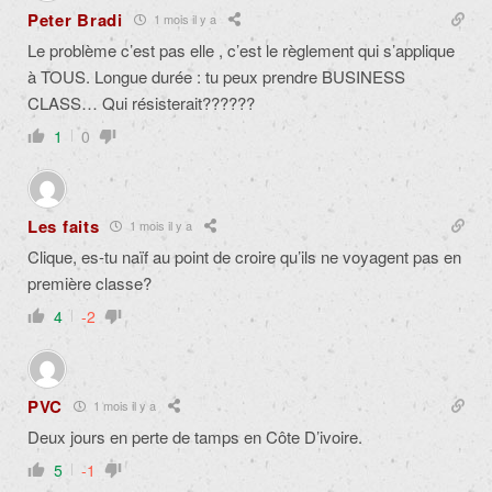
Peter Bradi
1 mois il y a
Le problème c’est pas elle , c’est le règlement qui s’applique
à TOUS. Longue durée : tu peux prendre BUSINESS
CLASS… Qui résisterait??????
1
0
Les faits
1 mois il y a
Clique, es-tu naïf au point de croire qu’ils ne voyagent pas en
première classe?
4
-2
PVC
1 mois il y a
Deux jours en perte de tamps en Côte D’ivoire.
5
-1