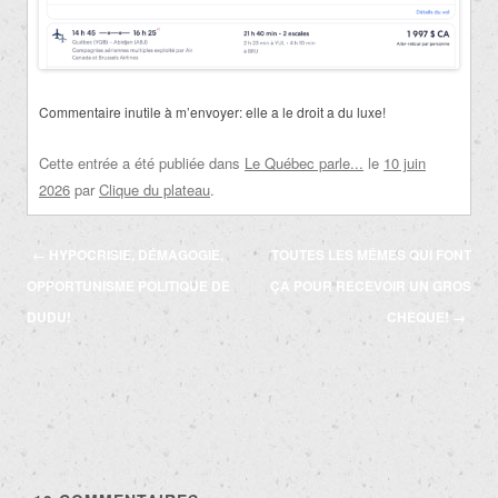
Commentaire inutile à m’envoyer: elle a le droit a du luxe!
Cette entrée a été publiée dans
Le Québec parle...
le
10 juin
2026
par
Clique du plateau
.
Navigation
←
HYPOCRISIE, DÉMAGOGIE,
TOUTES LES MÊMES QUI FONT
des
OPPORTUNISME POLITIQUE DE
ÇA POUR RECEVOIR UN GROS
articles
DUDU!
CHÈQUE!
→