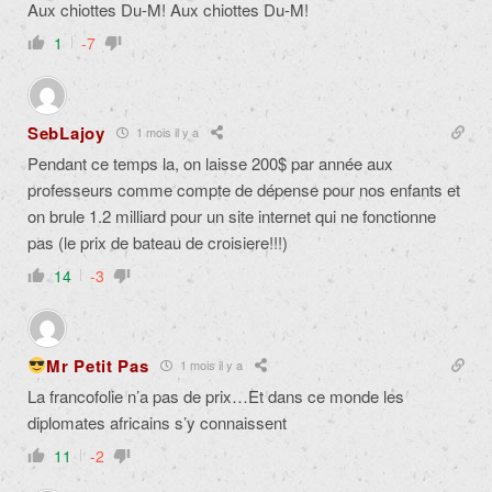
Aux chiottes Du-M! Aux chiottes Du-M!
1
-7
SebLajoy
1 mois il y a
Pendant ce temps la, on laisse 200$ par année aux
professeurs comme compte de dépense pour nos enfants et
on brule 1.2 milliard pour un site internet qui ne fonctionne
pas (le prix de bateau de croisiere!!!)
14
-3
Mr Petit Pas
1 mois il y a
La francofolie n’a pas de prix…Et dans ce monde les
diplomates africains s’y connaissent
11
-2