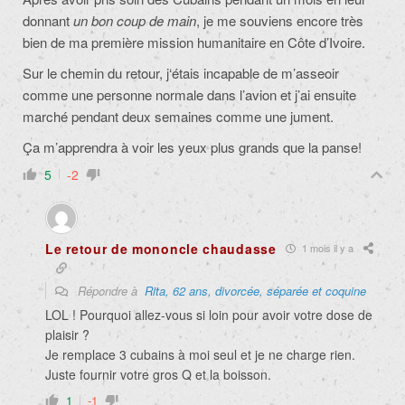
donnant
un bon coup de main
, je me souviens encore très
bien de ma première mission humanitaire en Côte d’Ivoire.
Sur le chemin du retour, j
‘étais incapable de m’asseoir
comme une personne normale dans l’avion et j’ai ensuite
marché pendant deux semaines comme une jument.
Ça m’apprendra à voir les yeux plus grands que la panse!
5
-2
Le retour de mononcle chaudasse
1 mois il y a
Répondre à
Rita, 62 ans, divorcée, séparée et coquine
LOL ! Pourquoi allez-vous si loin pour avoir votre dose de
plaisir ?
Je remplace 3 cubains à moi seul et je ne charge rien.
Juste fournir votre gros Q et la boisson.
1
-1