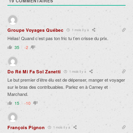
19
COMMENTAIRES
Groupe Voyages Québec
1 mois il y a
Hélas! Quand c’est pas ton fric tu t’en crisse du prix.
35
-2
Do Ré Mi Fa Sol Zanetti
1 mois il y a
Le but premier d’être élu est de dépenser, manger et voyager
sur le bras des contribuables. Parlez en à Carney et
Marchand.
15
-10
François Pignon
1 mois il y a