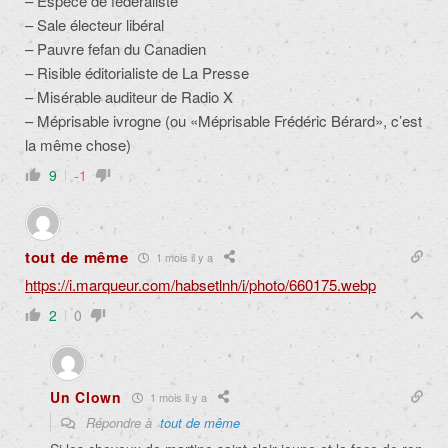
– Espèce de fédéraliste
– Sale électeur libéral
– Pauvre fefan du Canadien
– Risible éditorialiste de La Presse
– Misérable auditeur de Radio X
– Méprisable ivrogne (ou «Méprisable Frédéric Bérard», c’est
la même chose)
9
-1
tout de même
1 mois il y a
https://i.marqueur.com/habsetlnh/i/photo/660175.webp
2
0
Un Clown
1 mois il y a
Répondre à
tout de même