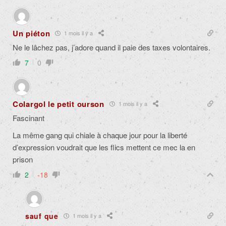
Un piéton
1 mois il y a
Ne le lâchez pas, j’adore quand il paie des taxes volontaires.
7
0
Colargol le petit ourson
1 mois il y a
Fascinant
La même gang qui chiale à chaque jour pour la liberté
d’expression voudrait que les flics mettent ce mec la en
prison
2
-18
sauf que
1 mois il y a