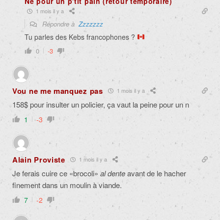
Né pour un p'tit pain (retour temporaire)
1 mois il y a
Répondre à
Zzzzzzz
Tu parles des Kebs francophones ?
0
-3
Vou ne me manquez pas
1 mois il y a
158$ pour insulter un policier, ça vaut la peine pour un n
1
-3
Alain Proviste
1 mois il y a
Je ferais cuire ce «brocoli»
al dente
avant de le hacher
finement dans un moulin à viande.
7
-2