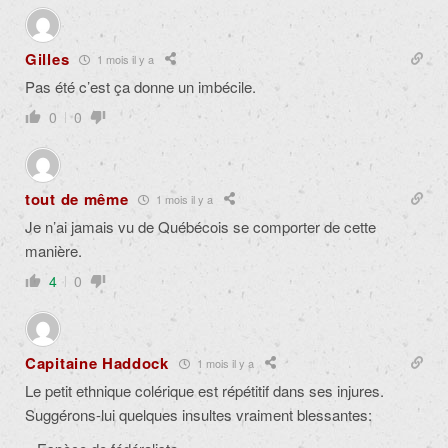
Gilles
1 mois il y a
Pas été c’est ça donne un imbécile.
0
0
tout de même
1 mois il y a
Je n’ai jamais vu de Québécois se comporter de cette
manière.
4
0
Capitaine Haddock
1 mois il y a
Le petit ethnique colérique est répétitif dans ses injures.
Suggérons-lui quelques insultes vraiment blessantes: