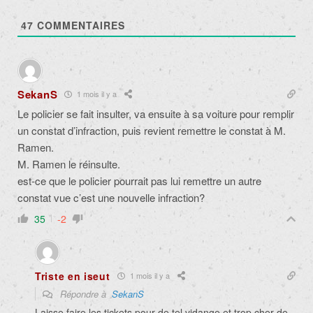
47
COMMENTAIRES
SekanS
1 mois il y a
Le policier se fait insulter, va ensuite à sa voiture pour remplir
un constat d’infraction, puis revient remettre le constat à M.
Ramen.
M. Ramen le réinsulte.
est-ce que le policier pourrait pas lui remettre un autre
constat vue c’est une nouvelle infraction?
35
-2
Triste en iseut
1 mois il y a
Répondre à
SekanS
Laisse faire les tickets pour de tel vidange et trop cher de