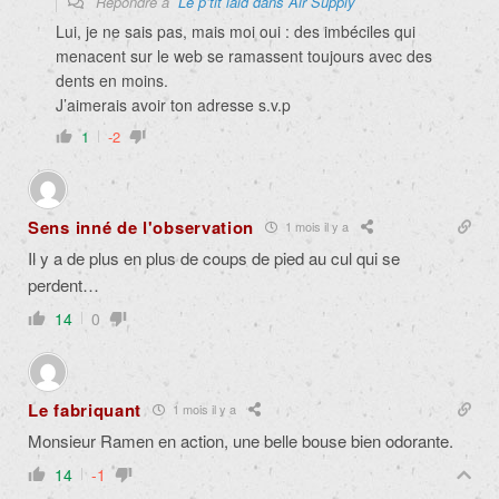
Répondre à
Le p’tit laid dans Air Supply
Lui, je ne sais pas, mais moi oui : des imbéciles qui
menacent sur le web se ramassent toujours avec des
dents en moins.
J’aimerais avoir ton adresse s.v.p
1
-2
Sens inné de l'observation
1 mois il y a
Il y a de plus en plus de coups de pied au cul qui se
perdent…
14
0
Le fabriquant
1 mois il y a
Monsieur Ramen en action, une belle bouse bien odorante.
14
-1