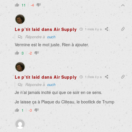
11
-4
Le p’tit laid dans Air Supply
1 mois il y a
Répondre à
ouch
Vermine est le mot juste. Rien à ajouter.
3
-2
Le p’tit laid dans Air Supply
1 mois il y a
Répondre à
ouch
Je n’ai jamais incité qui que ce soir en ce sens.
Je laisse ça à Plaque du Cliteau, le bootlick de Trump
1
-3