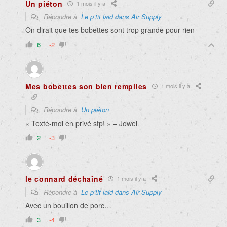
Un piéton
1 mois il y a
Répondre à
Le p’tit laid dans Air Supply
On dirait que tes bobettes sont trop grande pour rien
6
-2
Mes bobettes son bien remplies
1 mois il y a
Répondre à
Un piéton
« Texte-moi en privé stp! » – Jowel
2
-3
le connard déchaîné
1 mois il y a
Répondre à
Le p’tit laid dans Air Supply
Avec un bouillon de porc…
3
-4