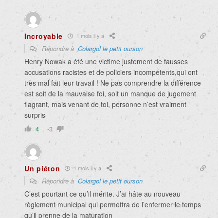
Incroyable
1 mois il y a
Répondre à
Colargol le petit ourson
Henry Nowak a été une victime justement de fausses
accusations racistes et de policiers incompétents,qui ont
très mal fait leur travail ! Ne pas comprendre la différence
est soit de la mauvaise foi, soit un manque de jugement
flagrant, mais venant de toi, personne n’est vraiment
surpris
4
-3
Un piéton
1 mois il y a
Répondre à
Colargol le petit ourson
C’est pourtant ce qu’il mérite. J’ai hâte au nouveau
règlement municipal qui permettra de l’enfermer le temps
qu’il prenne de la maturation