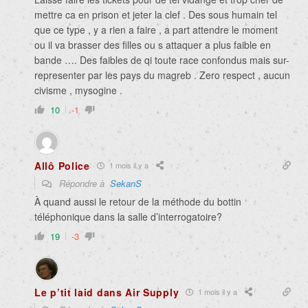
mettre ca en prison et jeter la clef . Des sous humain tel
que ce type , y a rien a faire , a part attendre le moment
ou il va brasser des filles ou s attaquer a plus faible en
bande …. Des faibles de qi toute race confondus mais sur-
representer par les pays du magreb . Zero respect , aucun
civisme , mysogine .
10
-1
Allô Police
1 mois il y a
Répondre à
SekanS
À quand aussi le retour de la méthode du bottin
téléphonique dans la salle d’interrogatoire?
19
-3
Le p’tit laid dans Air Supply
1 mois il y a