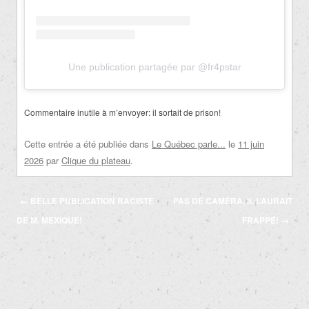
Une publication partagée par @fr4pstar
Commentaire inutile à m’envoyer: il sortait de prison!
Cette entrée a été publiée dans
Le Québec parle...
le
11 juin
2026
par
Clique du plateau
.
Navigation
←
BELLE PUBLICATION RACISTE
PAS DE CAMÉRA, IL L’AURAIT
des
DE M. MEXIQUE!
FRAPPÉ!
→
articles