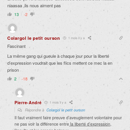
niaasaa ,ils nous aiment pas
13
-2
Colargol le petit ourson
1 mois il y a
Fascinant
La même gang qui gueule à chaque jour pour la liberté
d’expression voudrait que les flics mettent ce mec la en
prison
2
-18
Pierre-André
1 mois il y a
Répondre à
Colargol le petit ourson
Il faut vraiment faire preuve d’aveuglement volontaire pour
ne pas voir la différence entre
la liberté d’expression
,