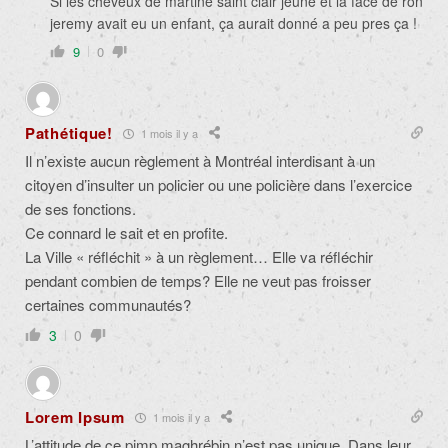
Si les cheveux de martine saint clair jeune et la face de ron
jeremy avait eu un enfant, ça aurait donné a peu pres ça !
9
0
Pathétique!
1 mois il y a
Il n’existe aucun règlement à Montréal interdisant à un
citoyen d’insulter un policier ou une policière dans l’exercice
de ses fonctions.
Ce connard le sait et en profite.
La Ville « réfléchit » à un règlement… Elle va réfléchir
pendant combien de temps? Elle ne veut pas froisser
certaines communautés?
3
0
Lorem Ipsum
1 mois il y a
L’attitude de ce pimp maghrébin n’est pas unique. Dans leur