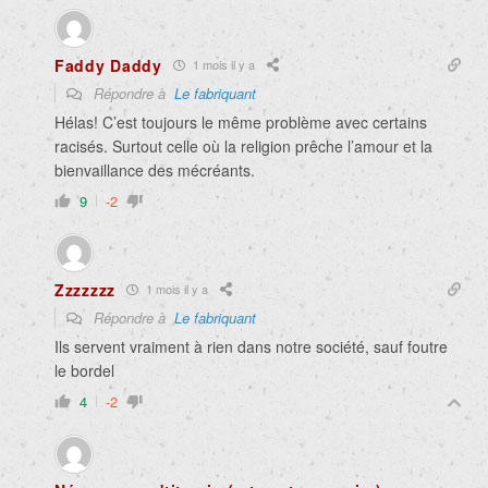
Faddy Daddy
1 mois il y a
Répondre à
Le fabriquant
Hélas! C’est toujours le même problème avec certains
racisés. Surtout celle où la religion prêche l’amour et la
bienvaillance des mécréants.
9
-2
Zzzzzzz
1 mois il y a
Répondre à
Le fabriquant
Ils servent vraiment à rien dans notre société, sauf foutre
le bordel
4
-2