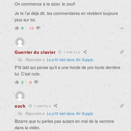
On commence à te sizer, le zouf!
Je te l’ai déjà dit, tes commentaires en révèlent toujours
plus sur toi.
9
-13
Guerrier du clavier
1 mois il y a
Répondre à
Le p’tit laid dans Air Supply
P’tit laid qui pense qu’il a une horde de pro-toute derrière
lui. C’est cute.
2
-9
ouch
1 mois il y a
Répondre à
Le p’tit laid dans Air Supply
Bizarre que tu parles pas autant en mal de la vermine
dans la vidéo.