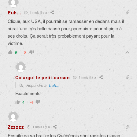
Euh...
1 mois il y a
Clique, aux USA, il pourrait se ramasser en dedans mais il
aurait une très belle cause pour poursuivre pour atteinte à
ses droits. Ça serait très probablement payant pour la
victime.
6
-8
Colargol le petit ourson
1 mois il y a
Répondre à
Euh...
Exactemento
4
-4
Zzzzzz
1 mois il y a
Ensuite ça va brailler,les Québécois sont racistes niaaaa