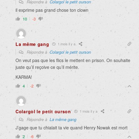
Répondre à
Colargol le petit ourson
il exprime pas grand chose ton clown
10
-3
La même gang
1 mois il y a
Répondre à
Colargol le petit ourson
On veut pas que les flics le mettent en prison. On souhaite
juste qu’il reçoive ce qu’il mérite.
KARMA!
4
-2
Colargol le petit ourson
1 mois il y a
Répondre à
La même gang
J’gage que tu chialait ta vie quand Henry Nowak est mort
2
-6