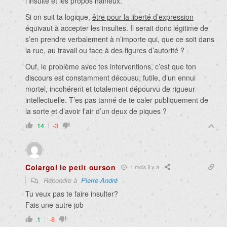
l’insulte et les propos haineux.
Si on suit ta logique,
être pour la liberté d’expression
équivaut à accepter les insultes. Il serait donc légitime de
s’en prendre verbalement à n’importe qui, que ce soit dans
la rue, au travail ou face à des figures d’autorité ?
Ouf, le problème avec tes interventions, c’est que ton
discours est constamment décousu, futile, d’un ennui
mortel, incohérent et totalement dépourvu de rigueur
intellectuelle. T’es pas tanné de te caler publiquement de
la sorte et d’avoir l’air d’un deux de piques ?
14
-3
Colargol le petit ourson
1 mois il y a
Répondre à
Pierre-André
Tu veux pas te faire insulter?
Fais une autre job
1
-8