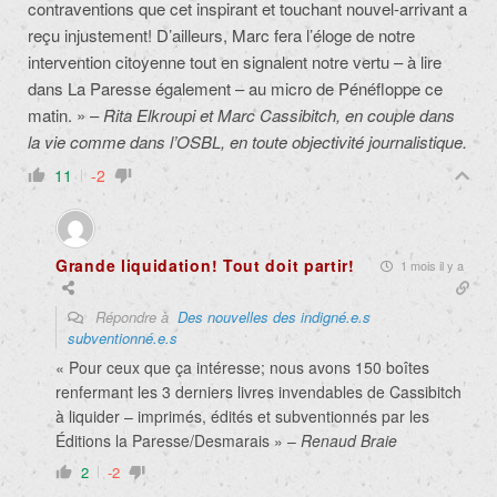
contraventions que cet inspirant et touchant nouvel-arrivant a
reçu injustement! D’ailleurs, Marc fera l’éloge de notre
intervention citoyenne tout en signalent notre vertu – à lire
dans La Paresse également – au micro de Pénéfloppe ce
matin. » –
Rita Elkroupi et Marc Cassibitch, en couple dans
la vie comme dans l’OSBL, en toute objectivité journalistique.
11
-2
Grande liquidation! Tout doit partir!
1 mois il y a
Répondre à
Des nouvelles des indigné.e.s
subventionné.e.s
« Pour ceux que ça intéresse; nous avons 150 boîtes
renfermant les 3 derniers livres invendables de Cassibitch
à liquider – imprimés, édités et subventionnés par les
Éditions la Paresse/Desmarais » –
Renaud Braie
2
-2