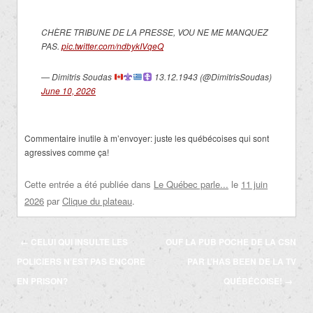
CHÈRE TRIBUNE DE LA PRESSE, VOU NE ME MANQUEZ
PAS.
pic.twitter.com/ndbykIVqeQ
— Dimitris Soudas
13.12.1943 (@DimitrisSoudas)
June 10, 2026
Commentaire inutile à m’envoyer: juste les québécoises qui sont
agressives comme ça!
Cette entrée a été publiée dans
Le Québec parle...
le
11 juin
2026
par
Clique du plateau
.
Navigation
←
CELUI QUI INSULTE LES
OUF LA PUB POCHE DE LA CSN
des
POLICIERS N’EST PAS ENCORE
PAR L’HAS BEEN DE LA TV
articles
EN PRISON?
QUÉBÉCOISE!
→