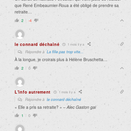
que René Embeaumier-Roua a été obligé de prendre sa
retraite…
2
-4
le connard déchaîné
1 mois il y a
Répondre à
La fille pas trop vite...
À la longue, je croirais plus à Hélène Bruschetta…
2
0
L'info autrement
1 mois il y a
Répondre à
le connard déchaîné
« Elle a pris sa retraite? » –
Alec Gaston gai
1
0