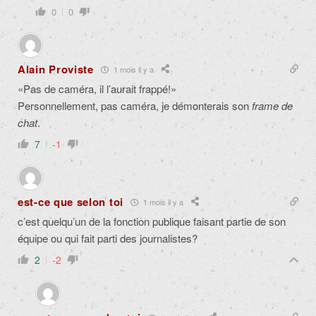
0
0
Alain Proviste
1 mois il y a
«Pas de caméra, il l’aurait frappé!»
Personnellement, pas caméra, je démonterais son
frame de
chat
.
7
-1
est-ce que selon toi
1 mois il y a
c’est quelqu’un de la fonction publique faisant partie de son
équipe ou qui fait parti des journalistes?
2
-2