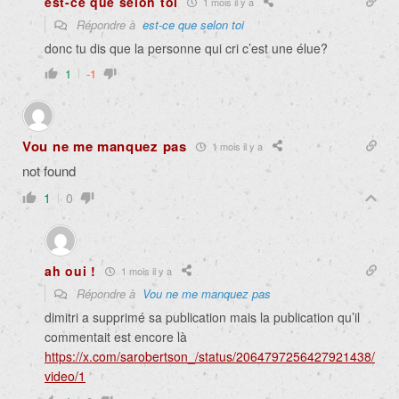
est-ce que selon toi
1 mois il y a
Répondre à
est-ce que selon toi
donc tu dis que la personne qui cri c’est une élue?
1
-1
Vou ne me manquez pas
1 mois il y a
not found
1
0
ah oui !
1 mois il y a
Répondre à
Vou ne me manquez pas
dimitri a supprimé sa publication mais la publication qu’il
commentait est encore là
https://x.com/sarobertson_/status/2064797256427921438/
video/1