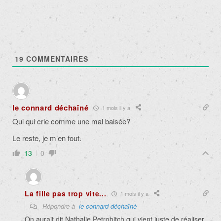
19
COMMENTAIRES
le connard déchaîné
1 mois il y a
Qui qui crie comme une mal baisée?
Le reste, je m’en fout.
13
0
La fille pas trop vite...
1 mois il y a
Répondre à
le connard déchaîné
On aurait dit Nathalie Petrobitch qui vient juste de réaliser