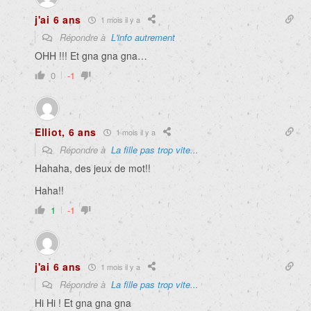
j'ai 6 ans
1 mois il y a
Répondre à
L'info autrement
OHH !!! Et gna gna gna…
0
-1
Elliot, 6 ans
1 mois il y a
Répondre à
La fille pas trop vite...
Hahaha, des jeux de mot!!
Haha!!
1
-1
j'ai 6 ans
1 mois il y a
Répondre à
La fille pas trop vite...
Hi Hi ! Et gna gna gna