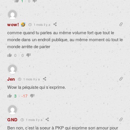
1
0
wow!
1 mois il y a
comme quand tu parles au même volume fort que tout le
monde dans un endroit publique, au même moment où tout le
monde arrête de parler
0
0
Jen
1 mois il y a
Wow la péquiste qui s’exprime.
3
-17
GND
1 mois il y a
Ben non, c’est la soeur à PKP qui exprime son amour pour