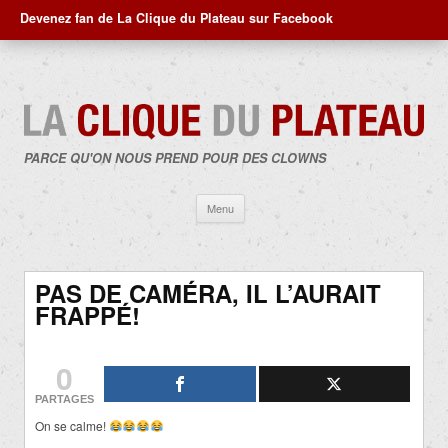
Devenez fan de La Clique du Plateau sur Facebook
PARCE QU'ON NOUS PREND POUR DES CLOWNS
Aller
Menu
au
contenu
PAS DE CAMÉRA, IL L’AURAIT
FRAPPÉ!
0
PARTAGES
On se calme!