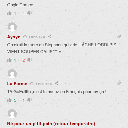
Ongle Carnée
1
-4
Ayoye
1 mois il y a
On dirait la mère de Stephane qui crie, LÂCHE L’ORDI PIS
VIENT SOUPER CALIS*** »
1
-2
La Farme
1 mois il y a
TA GuEullllle ,c’est tu assez en Français pour toy ça !
5
-1
Né pour un p'tit pain (retour temporaire)