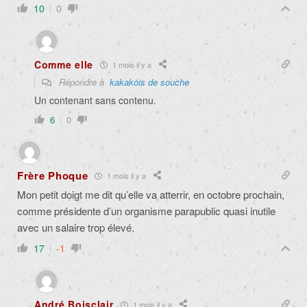
10
0
Comme elle
1 mois il y a
Répondre à
kakakois de souche
Un contenant sans contenu.
6
0
Frère Phoque
1 mois il y a
Mon petit doigt me dit qu’elle va atterrir, en octobre prochain,
comme présidente d’un organisme parapublic quasi inutile
avec un salaire trop élevé.
17
-1
André Boisclair
1 mois il y a