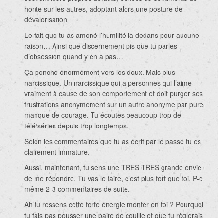
honte sur les autres, adoptant alors une posture de
dévalorisation
Le fait que tu as amené l’humilité la dedans pour aucune
raison… Ainsi que discernement pis que tu parles
d’obsession quand y en a pas…
Ça penche énormément vers les deux. Mais plus
narcissique. Un narcissique qui a personnes qui l’aime
vraiment à cause de son comportement et doit purger ses
frustrations anonymement sur un autre anonyme par pure
manque de courage. Tu écoutes beaucoup trop de
télé/séries depuis trop longtemps.
Selon les commentaires que tu as écrit par le passé tu es
clairement immature.
Aussi, maintenant, tu sens une TRÈS TRÈS grande envie
de me répondre. Tu vas le faire, c’est plus fort que toi. P-e
même 2-3 commentaires de suite.
Ah tu ressens cette forte énergie monter en toi ? Pourquoi
tu fais pas pousser une paire de couille et que tu règlerais