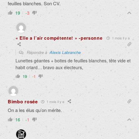
feuilles blanches. Son CV.
19
-3
« Elle a l’air compétente! » -personne
1 mois il y a
Répondre à
Alexis Labranche
Lunettes géantes + boites de feuilles blanches, tête vide et
habit criard… bravo aux électeurs,
19
-1
Bimbo rosée
1 mois il y a
On a les élus qu’on mérite.
16
-1