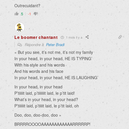
Outrecuidant?
5
-1
Le boomer chantant
1 mois il y a
Répondre à
Peter Bradi
« But you see, it’s not me, it’s not my family
In your head, in your head, HE IS TYPING’
With his style and his words
And his words and his face
In your head, in your head, HE IS LAUGHING’
In your head, in your head
P’tiiiiit laid, p’tiiiiiiit laid, le p’tit laid!
What’s in your head, in your head?
P’tiiiiiit laid, p’tiiiit laid, le p’tit laid, oh
Doo, doo, doo-doo, doo »
BRRRROOOOAAAAAAAAAAAARRRRRP!