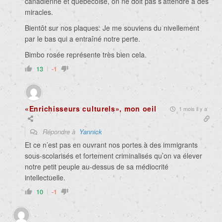
canadienne et québécoise, on ne doit pas s’attendre à des
miracles.
Bientôt sur nos plaques: Je me souviens du nivellement
par le bas qui a entraîné notre perte.
Bimbo rosée représente très bien cela.
13
-1
«Enrichisseurs culturels», mon oeil
1 mois il y a
Répondre à
Yannick
Et ce n’est pas en ouvrant nos portes à des immigrants
sous-scolarisés et fortement criminalisés qu’on va élever
notre petit peuple au-dessus de sa médiocrité
intellectuelle.
10
-1