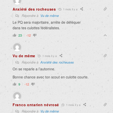
Anxiété des rocheuses
1 mois il y a
Répondre à
Vu de même
Le PQ sera majoritaire, arrête de déféquer
dans tes culottes fédéralistes.
23
-12
Vu de même
1 mois il y a
Répondre à
Anxiété des rocheuses
On se reparle a l’automne.
Bonne chance avec ton scout en culotte courte.
9
-12
Franco ontarien névrosé
1 mois il y a
Répondre à
Vu de même