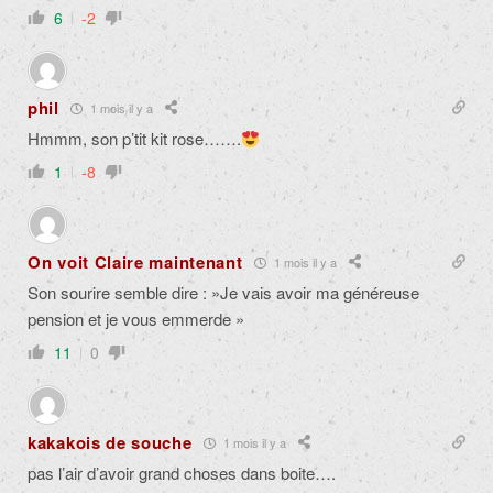
6
-2
phil
1 mois il y a
Hmmm, son p’tit kit rose…….
1
-8
On voit Claire maintenant
1 mois il y a
Son sourire semble dire : »Je vais avoir ma généreuse
pension et je vous emmerde »
11
0
kakakois de souche
1 mois il y a
pas l’air d’avoir grand choses dans boite….