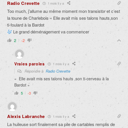
Radio Crevette
1 mois il y a
Too much, j’allume au même moment mon transistor et c’est
la toune de Charlebois « Elle avait mis ses talons hauts,son
ti-foulard à la Bardot
Le grand déménagement va commencer
2
-2
Vraies paroles
1 mois il y a
Répondre à
Radio Crevette
« Elle avait mis ses talons hauts ,son ti-cerveau à la
Bardot »
5
-3
Alexis Labranche
1 mois il y a
La huileuse sort finalement sa pile de cartables remplis de