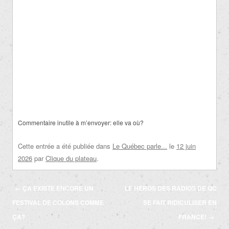
Commentaire inutile à m’envoyer: elle va où?
Cette entrée a été publiée dans
Le Québec parle...
le
12 juin
2026
par
Clique du plateau
.
Navigation
←
ÇA EXISTE ENCORE UN
LE HÉROS DES RADIOS DE QC
des
FESTIVAL DE COLONS COMME
SE FAIT RIDICULISER EN
articles
ÇA?
FRANCE!
→