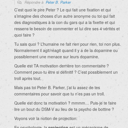
Répondre à
Peter B. Parker
C’est quoi le pire Peter ? Le qui fait une fixation et qui
s’imagine des choses d’un autre anonyme ou toi qui fait
des diagnostiques à la con du gars qui a la fixette et qui
ressens le besoin de commenter et lui dire ses 4 vérités et
quoi faire ?
Tu sais quoi ? L’humaine ne fait rien pour rien, toi non plus.
Normalement il agit/réagit quand il y a de la dopamine ou
possiblement une menace sur leurs dopamine.
Quelle est TA motivation derrière ton commentaire ?
Comment peux-tu être si définitif ? C’est possiblement un
troll après tout.
Mais pas toi Peter B. Parker, j’ai lu assez de tes
commentaires pour savoir que tu n’es pas un troll.
Quelle est donc ta motivation ? mmmm… Puis-je te faire
lire un bout du DSM-V au lieu de ta psycho de bottine ?
Voyons voir la notion de projection:
En psychologie, la
projection
est un mécanisme de