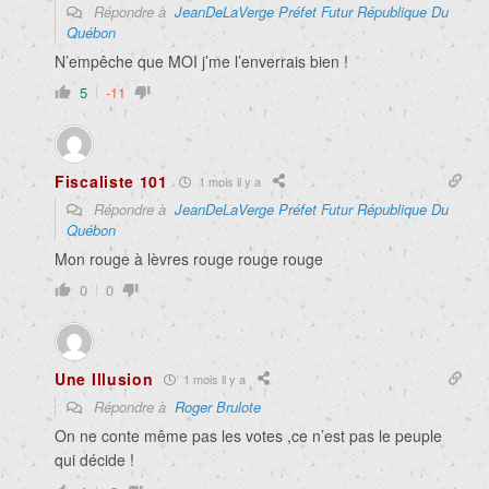
Répondre à
JeanDeLaVerge Préfet Futur République Du
Québon
N’empêche que MOI j’me l’enverrais bien !
5
-11
Fiscaliste 101
1 mois il y a
Répondre à
JeanDeLaVerge Préfet Futur République Du
Québon
Mon rouge à lèvres rouge rouge rouge
0
0
Une Illusion
1 mois il y a
Répondre à
Roger Brulote
On ne conte même pas les votes ,ce n’est pas le peuple
qui décide !