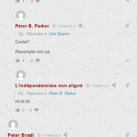
1
-3
Peter B. Parker
1 mois il y a
Répondre à
Une Illusion
Conte?
Racompte-moi ça.
1
-2
L'indépendantiste non aligné
1 mois il y a
Répondre à
Peter B. Parker
Hi Hi Hi
0
0
Peter Bradi
1 mois il y a