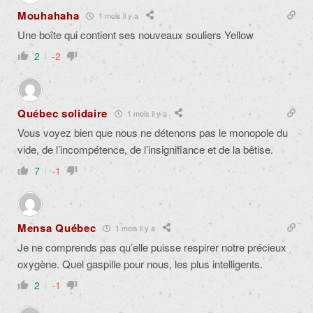
Mouhahaha
1 mois il y a
Une boîte qui contient ses nouveaux souliers Yellow
2
-2
Québec solidaire
1 mois il y a
Vous voyez bien que nous ne détenons pas le monopole du
vide, de l’incompétence, de l’insignifiance et de la bêtise.
7
-1
Mensa Québec
1 mois il y a
Je ne comprends pas qu’elle puisse respirer notre précieux
oxygène. Quel gaspille pour nous, les plus intelligents.
2
-1