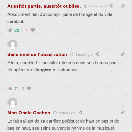
Aussitôt partie, aussitôt oubliée.
1 mois il y a
Absolument rien d’accompli, juste de l’image et du vide
cérébral.
20
-1
Sens inné de l'observation
1 mois il y a
Elle a, semble-t-il, aussitôt retourné dans son bureau pour
récupérer sa «
fougère
-à-l’autruche».
7
0
Mon Oncle Cochon
1 mois il y a
Le fait saillant de sa carrière politique: de haut en bas et de
bas en haut, ses seins suivent le rythme de la musique!