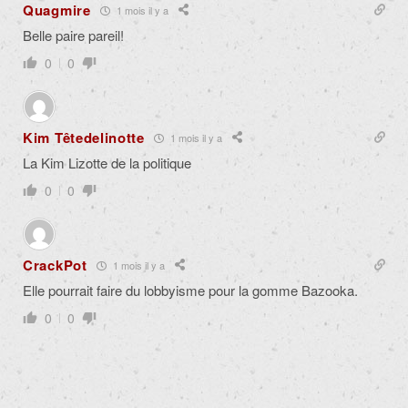
Quagmire
1 mois il y a
Belle paire pareil!
0
0
Kim Têtedelinotte
1 mois il y a
La Kim Lizotte de la politique
0
0
CrackPot
1 mois il y a
Elle pourrait faire du lobbyisme pour la gomme Bazooka.
0
0