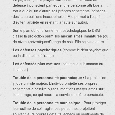
défense inconscient par lequel une personne attribue à
tort à quelqu’un d’autre ses propres sentiments, pensées,
désirs ou pulsions inacceptables. Elle permet à l’esprit
d’éviter l’anxiété en rejetant la faute sur autrui.
Sur le plan du fonctionnement psychologique, le DSM
classe la projection parmi les
mécanismes immatures
(ou
de niveau névrotique/d’image de soi). Elle se situe entre
Les défenses psychotiques
(comme le déni psychotique
ou la distorsion délirante)
Les défenses plus matures
(comme la sublimation ou
l’humour)
Trouble de la personnalité paranoïaque :
La projection
y joue un rôle majeur. L’individu projette ses propres
sentiments d’hostilité ou ses intentions malveillantes sur
l’entourage, ce qui nourrit la conviction d’être persécuté.
Trouble de la personnalité narcissique :
Pour protéger
leur estime de soi fragile, ces personnes projettent
souvent leurs propres défauts, échecs ou sentiments de