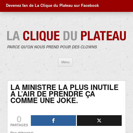
Devenez fan de La Clique du Plateau sur Facebook
PARCE QU'ON NOUS PREND POUR DES CLOWNS
Aller
Menu
au
contenu
LA MINISTRE LA PLUS INUTILE
A L’AIR DE PRENDRE ÇA
COMME UNE JOKE.
0
PARTAGES
Bon débarras!