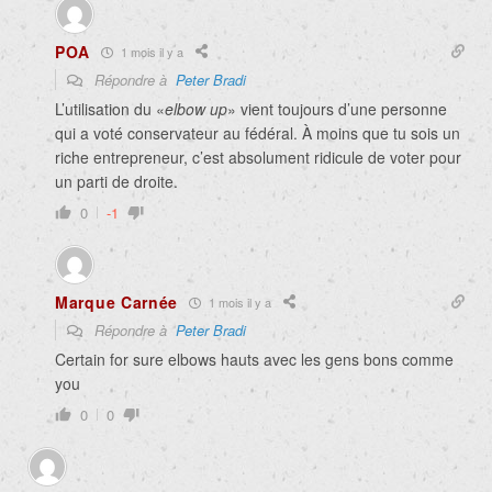
POA
1 mois il y a
Répondre à
Peter Bradi
L’utilisation du «
elbow up
» vient toujours d’une personne
qui a voté conservateur au fédéral. À moins que tu sois un
riche entrepreneur, c’est absolument ridicule de voter pour
un parti de droite.
0
-1
Marque Carnée
1 mois il y a
Répondre à
Peter Bradi
Certain for sure elbows hauts avec les gens bons comme
you
0
0