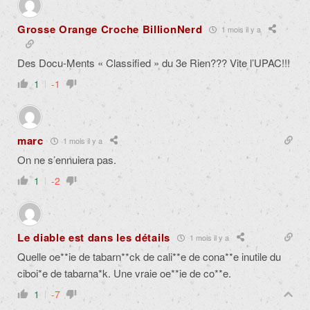
Grosse Orange Croche BillionNerd
1 mois il y a
Des Docu-Ments « Classified » du 3e Rien??? Vite l’UPAC!!!
1
-1
marc
1 mois il y a
On ne s’ennuiera pas.
1
-2
Le diable est dans les détails
1 mois il y a
Quelle oe**ie de tabarn**ck de cali**e de cona**e inutile du
ciboi*e de tabarna*k. Une vraie oe**ie de co**e.
1
-7