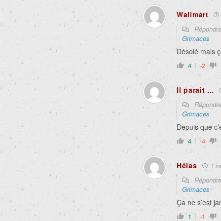
Wallmart
Répondr
Grimaces
Désolé mais ça
4
-2
Il parait ...
Répondr
Grimaces
Depuis que c’
4
-4
Hélas
1 moi
Répondr
Grimaces
Ça ne s’est ja
1
-1