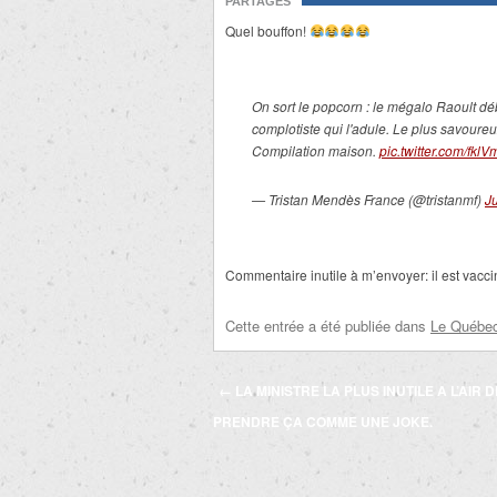
PARTAGES
Quel bouffon!
On sort le popcorn : le mégalo Raoult déb
complotiste qui l'adule. Le plus savoure
Compilation maison.
pic.twitter.com/fkl
— Tristan Mendès France (@tristanmf)
J
Commentaire inutile à m’envoyer: il est vacc
Cette entrée a été publiée dans
Le Québec 
Navigation
←
LA MINISTRE LA PLUS INUTILE A L’AIR D
des
PRENDRE ÇA COMME UNE JOKE.
articles