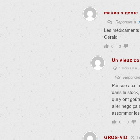
mauvais genre
Répondre à
Les médicaments e
Gérald
0
0
Un vieux co
1 mois il y a
Répondr
Pensée aux inf
dans le stock,
qui y ont goût
aller nego ça a
assommer les 
0
0
GROS-VID
1 m