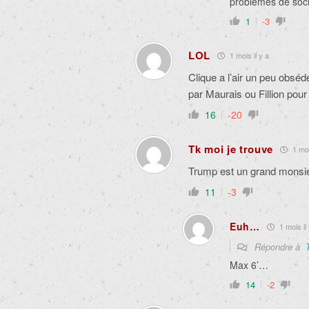
problèmes de soci
1
-3
LOL
1 mois il y a
Clique a l’air un peu obséd
par Maurais ou Fillion pour
16
-20
Tk moi je trouve
1 moi
Trump est un grand monsieu
11
-3
Euh…
1 mois il 
Répondre à
Max 6’…
14
-2