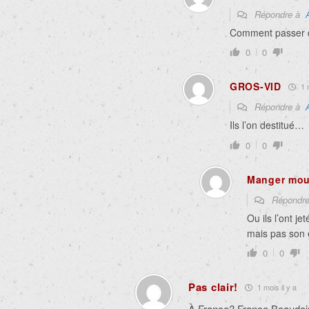
Répondre à
Comment passer d
0
0
GROS-VID
1 m
Répondre à
Ils l’on destitué…
0
0
Manger mo
Répondr
Ou ils l’ont je
mais pas son 
0
0
Pas clair!
1 mois il y a
À France? France Beaudoi