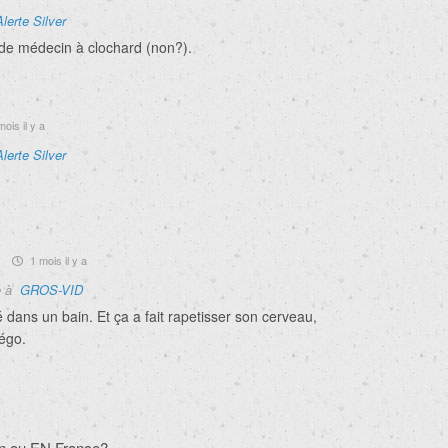
Alerte Silver
e médecin à clochard (non?).
ois il y a
Alerte Silver
u
1 mois il y a
e à
GROS-VID
té dans un bain. Et ça a fait rapetisser son cerveau,
égo.
n ou EN France?