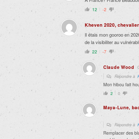
12
-2
Kheven 2020, chevalier d
Il étais mon gooroo en 202
de la visibiliter au vulnér
22
-7
Claude Wood
Répondre à
Mon hibou fait ho
2
0
Maya-Lune, bac
Répondre à
Remplacer des blan