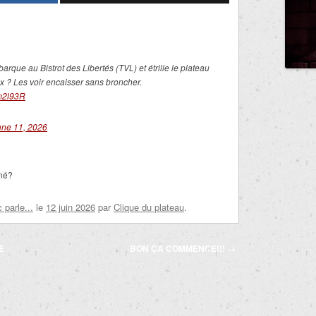
arque au Bistrot des Libertés (TVL) et étrille le plateau
ux ? Les voir encaisser sans broncher.
Vm2l93R
une 11, 2026
iné?
parle...
le
12 juin 2026
par
Clique du plateau
.
E
BON ÇA COMMENCE!!!
→