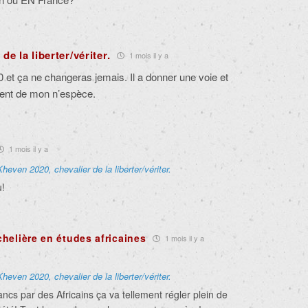
e la liberter/vériter.
1 mois il y a
0 et ça ne changeras jemais. Il a donner une voie et
ablent de mon n’espèce.
1 mois il y a
Kheven 2020, chevalier de la liberter/vériter.
u!
helière en études africaines
1 mois il y a
Kheven 2020, chevalier de la liberter/vériter.
cs par des Africains ça va tellement régler plein de