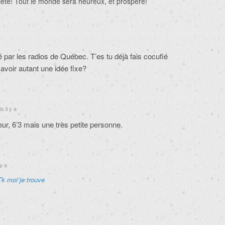
été! Tout le monde sera heureux, et prospère!
é par les radios de Québec. T’es tu déjà fais cocufié
 avoir autant une idée fixe?
s il y a
r, 6’3 mais une très petite personne.
y a
Tk moi je trouve