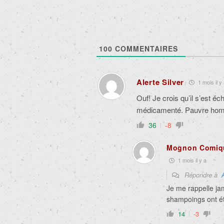
100
COMMENTAIRES
Alerte Silver
1 mois il y
Ouf! Je crois qu’il s’est é
médicamenté. Pauvre ho
36
-8
Mognon Comiqu
1 mois il y a
Répondre à
Je me rappelle jam
shampoings ont é
14
-3