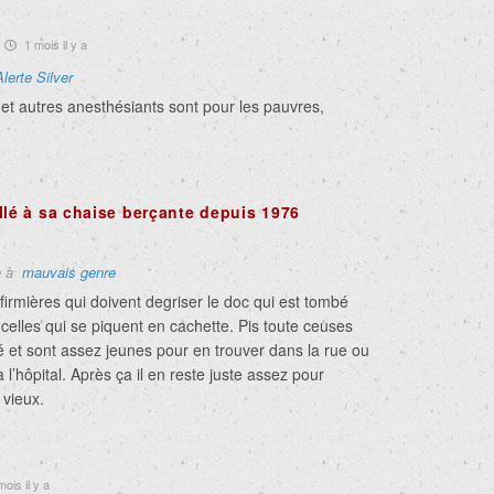
1 mois il y a
Alerte Silver
t autres anesthésiants sont pour les pauvres,
llé à sa chaise berçante depuis 1976
e à
mauvais genre
irmières qui doivent degriser le doc qui est tombé
 celles qui se piquent en cachette. Pis toute ceuses
é et sont assez jeunes pour en trouver dans la rue ou
 l’hôpital. Après ça il en reste juste assez pour
vieux.
ois il y a