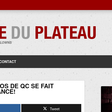
CLOWNS
Aller
au
contenu
CONTACT
OS DE QC SE FAIT
ANCE!
Tweet