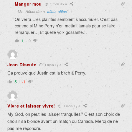
Manger mou
1 mois il y a
Répondre à
Idiots utiles
On verra…les plaintes semblent s’accumuler. C’est pas
comme si Mme Perry n’en mettait jamais pour se faire
remarquer… Et quelle voix gossante…
1
0
Jean Discute
1 mois il y a
Ça prouve que Justin est la bitch à Perry.
5
-1
Vivre et laisser vivre!
1 mois il y a
My God, on peut les laisser tranquilles? C’est son choix de
choisir sa blonde avant un match du Canada. Merci de ne
pas me répondre.