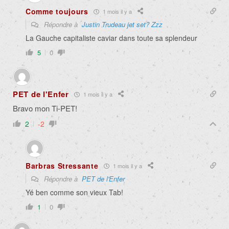
Comme toujours
1 mois il y a
Répondre à
Justin Trudeau jet set? Zzz
La Gauche capitaliste caviar dans toute sa splendeur
5
0
PET de l'Enfer
1 mois il y a
Bravo mon Ti-PET!
2
-2
Barbras Stressante
1 mois il y a
Répondre à
PET de l'Enfer
Yé ben comme son vieux Tab!
1
0