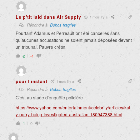
Le p'tit laid dans Air Supply
1 mois il y a
Répondre à
Bobos fragiles
Pourtant Adamus et Perreault ont été cancellés sans
qu’aucunes accusations ne soient jamais déposées devant
un tribunal. Pauvre crétin.
2
-1
pour l’instant
1 mois il y a
Répondre à
Bobos fragiles
C’est au stade d’enquête policière
https://www.yahoo.com/entertainment/celebrity/articles/kat
y-perry-being-investigated-australian-180947388.html
1
0