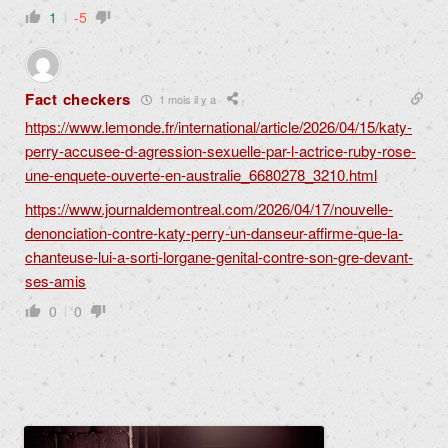
1
-5
Fact checkers
1 mois il y a
https://www.lemonde.fr/international/article/2026/04/15/katy-
perry-accusee-d-agression-sexuelle-par-l-actrice-ruby-rose-
une-enquete-ouverte-en-australie_6680278_3210.html
https://www.journaldemontreal.com/2026/04/17/nouvelle-
denonciation-contre-katy-perry-un-danseur-affirme-que-la-
chanteuse-lui-a-sorti-lorgane-genital-contre-son-gre-devant-
ses-amis
0
0