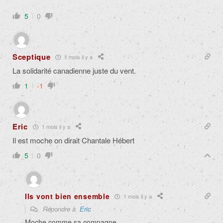
5
0
Sceptique
1 mois il y a
La solidarité canadienne juste du vent.
1
-1
Eric
1 mois il y a
Il est moche on dirait Chantale Hébert
5
0
Ils vont bien ensemble
1 mois il y a
Répondre à
Eric
Moche comme sa compagne.