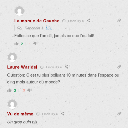
La morale de Gauche
1 mois il y a
Répondre à
LOL
Faites ce que l’on dit, jamais ce que l’on fait!
2
-1
Laure Waridel
1 mois il y a
Question: C’est tu plus polluant 10 minutes dans l’espace ou
cinq mois autour du monde?
3
-2
Vu de même
1 mois il y a
Un gros ouin pis