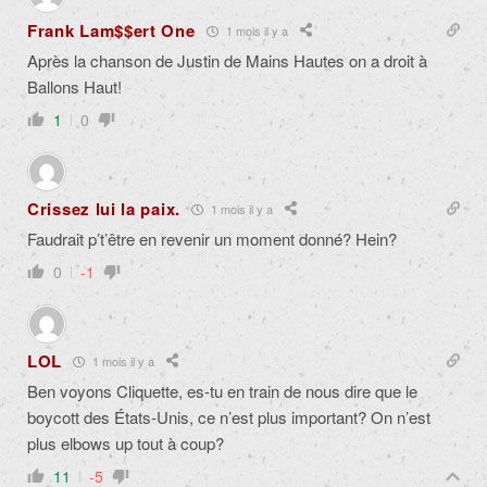
Frank Lam$$ert One
1 mois il y a
Après la chanson de Justin de Mains Hautes on a droit à
Ballons Haut!
1
0
Crissez lui la paix.
1 mois il y a
Faudrait p’t’être en revenir un moment donné? Hein?
0
-1
LOL
1 mois il y a
Ben voyons Cliquette, es-tu en train de nous dire que le
boycott des États-Unis, ce n’est plus important? On n’est
plus elbows up tout à coup?
11
-5