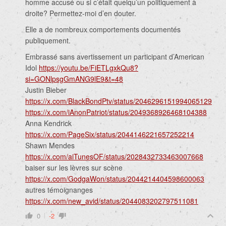
homme accusé ou si c’était quelqu’un politiquement à
droite? Permettez-moi d’en douter.
Elle a de nombreux comportements documentés
publiquement.
Embrassé sans avertissement un participant d’American
Idol
https://youtu.be/FiETLgxkQu8?
si=GONlpsgGmANG9lE9&t=48
Justin Bieber
https://x.com/BlackBondPtv/status/2046296151994065129
https://x.com/iAnonPatriot/status/2049368926468104388
Anna Kendrick
https://x.com/PageSix/status/2044146221657252214
Shawn Mendes
https://x.com/aiTunesOF/status/2028432733463007668
baiser sur les lèvres sur scène
https://x.com/GodgaWon/status/2044214404598600063
autres témoignanges
https://x.com/new_avid/status/2044083202797511081
0
-2