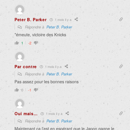
Peter B. Parker
1 mois il y a
Répondre à
Peter B. Parker
*émeute, victoire des Knicks
1
-2
Par contre
1 mois il y a
Répondre à
Peter B. Parker
Pas assez pour les bonnes raisons
0
-1
Oui mais...
1 mois il y a
Répondre à
Peter B. Parker
Maintenant ça l’est,en espérant que le Japon gagne le