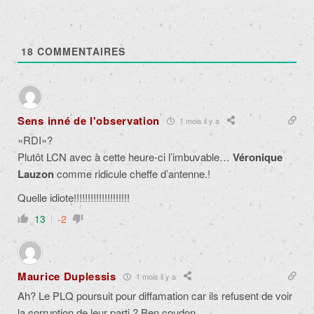
18
COMMENTAIRES
Sens inné de l'observation
1 mois il y a
«RDI»?
Plutôt LCN avec à cette heure-ci l’imbuvable…
Véronique
Lauzon
comme ridicule cheffe d’antenne.!
Quelle idiote!!!!!!!!!!!!!!!!!!!!
13
-2
Maurice Duplessis
1 mois il y a
Ah? Le PLQ poursuit pour diffamation car ils refusent de voir
la corruption de leur parti ? Ben coudon