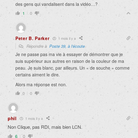
des gens qui vandalisent dans la vidéo…?
1
0
Peter B. Parker
1 mois il y a
Répondre à
Poste 39, à l'écoute
Je ne passe pas ma vie à essayer de démontrer que je
suis supérieur aux autres en raison de la couleur de ma
peau. Je suis blanc, par ailleurs. Un « de souche » comme
certains aiment le dire.
Alors ma réponse est non.
0
0
phil
1 mois il y a
Non Clique, pas RDI, mais bien LCN.
6
0