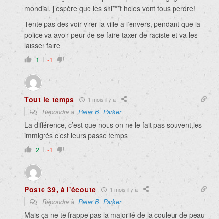
mondial, j’espère que les shi***t holes vont tous perdre!
Tente pas des voir virer la ville à l’envers, pendant que la
police va avoir peur de se faire taxer de raciste et va les
laisser faire
1
-1
Tout le temps
1 mois il y a
Répondre à
Peter B. Parker
La différence, c’est que nous on ne le fait pas souvent,les
immigrés c’est leurs passe temps
2
-1
Poste 39, à l'écoute
1 mois il y a
Répondre à
Peter B. Parker
Mais ça ne te frappe pas la majorité de la couleur de peau