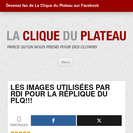
Devenez fan de La Clique du Plateau sur Facebook
PARCE QU'ON NOUS PREND POUR DES CLOWNS
Aller
Menu
au
contenu
LES IMAGES UTILISÉES PAR
RDI POUR LA RÉPLIQUE DU
PLQ!!!
0
PARTAGES