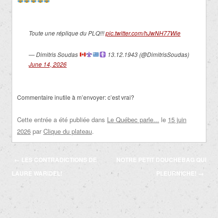
Toute une réplique du PLQ!!!
pic.twitter.com/hJwNH77Wie
— Dimitris Soudas
13.12.1943 (@DimitrisSoudas)
June 14, 2026
Commentaire inutile à m’envoyer: c’est vrai?
Cette entrée a été publiée dans
Le Québec parle...
le
15 juin
2026
par
Clique du plateau
.
Navigation
←
LES CONTRADICTIONS DE
NOTRE PETIT DOUCHEBAG QUI
des
LAURE WARIDEL!
PLEURNICHE!
→
articles