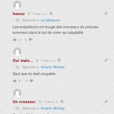
heuuu
1 mois il y a
Répondre à
Le fabriquant
Les enquêteurs ont bougé des morceaux de preuves
surement dans le but de créer sa culpabilité.
0
0
Oui mais...
1 mois il y a
Répondre à
Antartic Monkey
Sauf que lui était coupable
1
-1
Un crosseur
1 mois il y a
Répondre à
Antartic Monkey