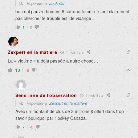
Répondre à
Jack Off
ben oui pauvre homme 5 sur une femme ils ont clairement
pas chercher le trouble esti de vidange
1
0
Zexpert en la matiere
1 mois il y a
La « victime » à deja passée a autre chose…
18
-6
Sens inné de l'observation
1 mois il y a
Répondre à
Zexpert en la matiere
Avec un montant de plus de 2 millions $ offert dans trop
savoir pourquoi par Hockey Canada.
7
-3