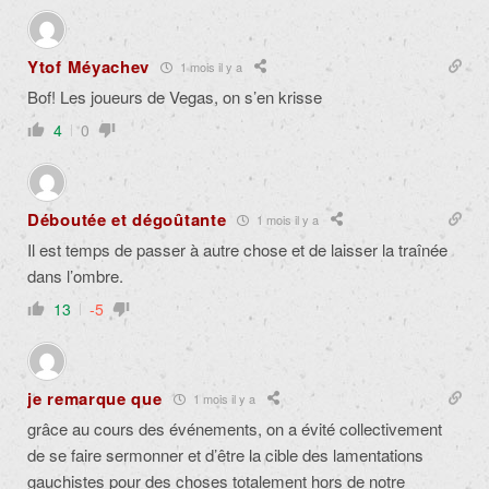
Ytof Méyachev
1 mois il y a
Bof! Les joueurs de Vegas, on s’en krisse
4
0
Déboutée et dégoûtante
1 mois il y a
Il est temps de passer à autre chose et de laisser la traînée
dans l’ombre.
13
-5
je remarque que
1 mois il y a
grâce au cours des événements, on a évité collectivement
de se faire sermonner et d’être la cible des lamentations
gauchistes pour des choses totalement hors de notre