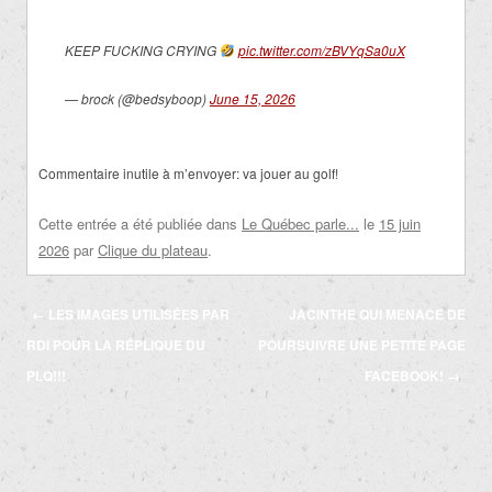
KEEP FUCKING CRYING
pic.twitter.com/zBVYqSa0uX
— brock (@bedsyboop)
June 15, 2026
Commentaire inutile à m’envoyer: va jouer au golf!
Cette entrée a été publiée dans
Le Québec parle...
le
15 juin
2026
par
Clique du plateau
.
Navigation
←
LES IMAGES UTILISÉES PAR
JACINTHE QUI MENACE DE
des
RDI POUR LA RÉPLIQUE DU
POURSUIVRE UNE PETITE PAGE
articles
PLQ!!!
FACEBOOK!
→