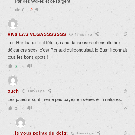
Par des Wokes et de l’argent
0
-2
Viva LAS VEGASSSSSSS
1 mois il y a
Les Hurricanes ont fêter ça aux danseuses et ensuite aux
déjeuners sexy, c’est Renaud qui conduisait le Bus ,il connait
tous les bons spots !
2
0
ouch
1 mois il y a
Les joueurs sont même pas payés en séries éliminatoires.
0
0
je vous pointe du doigt
1 mois il y a