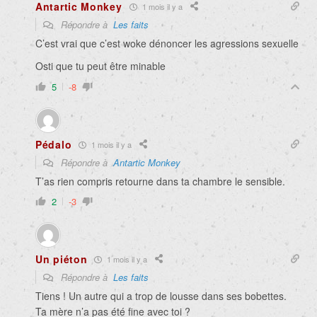
Antartic Monkey
1 mois il y a
Répondre à
Les faits
C’est vrai que c’est woke dénoncer les agressions sexuelle
Osti que tu peut être minable
5
-8
Pédalo
1 mois il y a
Répondre à
Antartic Monkey
T’as rien compris retourne dans ta chambre le sensible.
2
-3
Un piéton
1 mois il y a
Répondre à
Les faits
Tiens ! Un autre qui a trop de lousse dans ses bobettes.
Ta mère n’a pas été fine avec toi ?