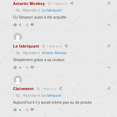
Antartic Monkey
1 mois il y a
Répondre à
Le fabriquant
OJ Simpson aussi à été acquitté
5
-2
Le fabriquant
1 mois il y a
Répondre à
Antartic Monkey
Simplement grâce a sa couleur.
4
-6
Clairement
1 mois il y a
Répondre à
Le fabriquant
Aujourd’hui il n’y aurait même pas eu de procès
4
-2