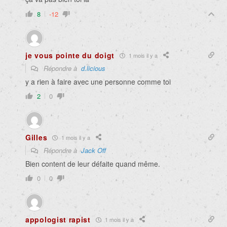
8
-12
je vous pointe du doigt
1 mois il y a
Répondre à
d.licious
y a rien à faire avec une personne comme toi
2
0
Gilles
1 mois il y a
Répondre à
Jack Off
Bien content de leur défaite quand même.
0
0
appologist rapist
1 mois il y a