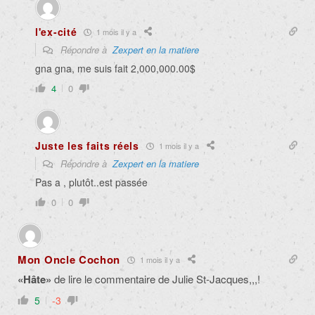
l'ex-cité
1 mois il y a
Répondre à
Zexpert en la matiere
gna gna, me suis fait 2,000,000.00$
4
0
Juste les faits réels
1 mois il y a
Répondre à
Zexpert en la matiere
Pas a , plutôt..est passée
0
0
Mon Oncle Cochon
1 mois il y a
«Hâte»
de lire le commentaire de Julie St-Jacques,,,!
5
-3