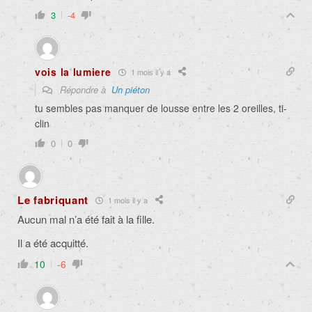
3
-4
vois la lumiere
1 mois il y a
Répondre à
Un piéton
tu sembles pas manquer de lousse entre les 2 oreilles, ti-
clin
0
0
Le fabriquant
1 mois il y a
Aucun mal n’a été fait à la fille.
Il a été acquitté.
10
-6