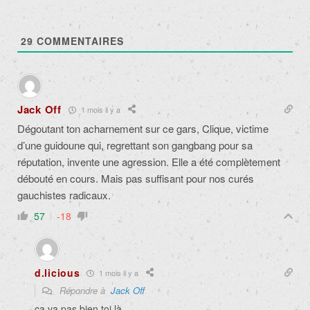
29
COMMENTAIRES
Jack Off
1 mois il y a
Dégoutant ton acharnement sur ce gars, Clique, victime
d’une guidoune qui, regrettant son gangbang pour sa
réputation, invente une agression. Elle a été complètement
débouté en cours. Mais pas suffisant pour nos curés
gauchistes radicaux.
57
-18
d.licious
1 mois il y a
Répondre à
Jack Off
ça va pas bien toi là