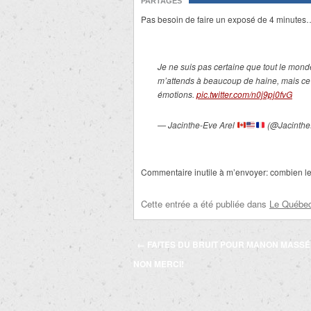
PARTAGES
Pas besoin de faire un exposé de 4 minutes… 
Je ne suis pas certaine que tout le mon
m’attends à beaucoup de haine, mais ce
émotions.
pic.twitter.com/n0j9pj0fvG
— Jacinthe-Eve Arel
(@Jacinthe
Commentaire inutile à m’envoyer: combien le
Cette entrée a été publiée dans
Le Québec 
Navigation
←
FAITES DU BRUIT POUR MANON MASS
des
NON MERCI!
articles