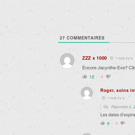
27
COMMENTAIRES
ZZZ x 1000
1 mois il y a
Encore Jacynthe-Eve? Ci
12
-1
Roger, soins in
1 mois il y a
Répondre à
Les dates d’expir
6
-1