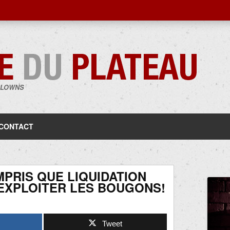
CLOWNS
Aller
au
contenu
CONTACT
MPRIS QUE LIQUIDATION
 EXPLOITER LES BOUGONS!
Tweet