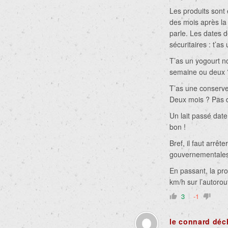
Les produits sont
des mois après la
parle. Les dates 
sécuritaires : t’as
T’as un yogourt no
semaine ou deux ?
T’as une conserve
Deux mois ? Pas 
Un lait passé date
bon !
Bref, il faut arr
gouvernementales 
En passant, la pro
km/h sur l’autorou
3
-1
le connard déc