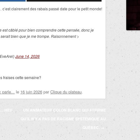
c’est clairement des rabais passé date pour le petit monde!
de est câblé pour bien comprendre cette pensée, donc je
 serait bien que je me trompe. Raisonnement >
EveArel)
June 14, 2026
s fraises cette semaine?
parle...
le
16 juin 2026
par
Clique du plateau
.
É… HEU
UN ANIMATEUR COLON BLANC QUI AFFIRME
QU’IL N’Y A PAS DE RACISME SYSTÉMIQUE AU
QUÉBEC.
→