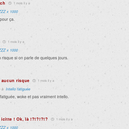
nch
1 mois il y a
ZZZ x 1000
pour ça.
1 mois il y a
ZZZ x 1000
risque si on parle de quelques jours.
 aucun risque
1 mois il y a
e à
Intello fatiguée
 fatiguée, woke et pas vraiment intello.
 icitte ! Ok, là !?!?!?!?
1 mois il y a
ZZZ x 1000