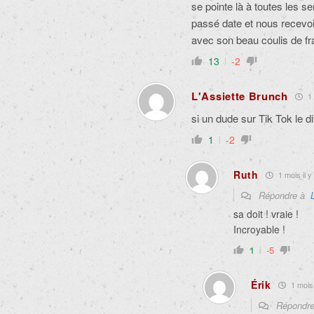
se pointe là à toutes les
passé date et nous recevoi
avec son beau coulis de fra
13
-2
L'Assiette Brunch
1 
si un dude sur Tik Tok le dit
1
-2
Ruth
1 mois il y
Répondre à
sa doit ! vraie !
Incroyable !
1
-5
Érik
1 mois 
Répondr