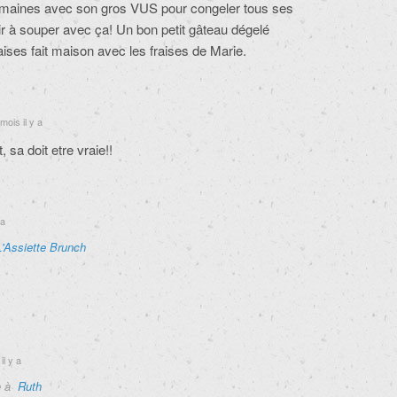
 semaines avec son gros VUS pour congeler tous ses
r à souper avec ça! Un bon petit gâteau dégelé
ises fait maison avec les fraises de Marie.
mois il y a
, sa doit etre vraie!!
 a
L'Assiette Brunch
il y a
e à
Ruth