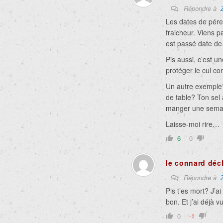
Répondre à
Les dates de pérem
fraicheur. Viens p
est passé date de
Pis aussi, c’est u
protéger le cul co
Un autre exemple?
de table? Ton sel 
manger une semai
Laisse-moi rire…
6
0
le connard déc
Répondre à
Pis t’es mort? J’ai
bon. Et j’ai déjà 
0
-1