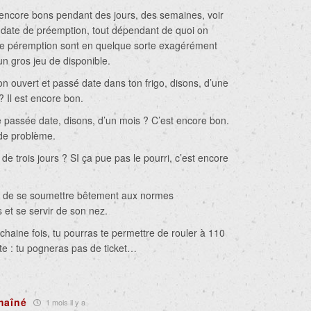
 encore bons pendant des jours, des semaines, voir
 date de préemption, tout dépendant de quoi on
de péremption sont en quelque sorte exagérément
 un gros jeu de disponible.
n ouvert et passé date dans ton frigo, disons, d’une
 Il est encore bon.
 passée date, disons, d’un mois ? C’est encore bon.
de problème.
 de trois jours ? SI ça pue pas le pourri, c’est encore
êter de se soumettre bêtement aux normes
et se servir de son nez.
chaine fois, tu pourras te permettre de rouler à 110
te : tu pogneras pas de ticket…
haîné
1 mois il y a