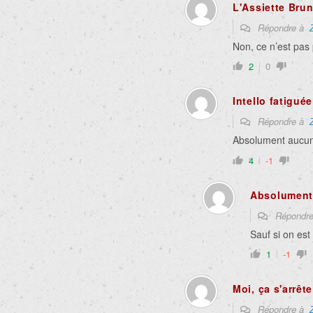
L'Assiette Bru
Répondre à
Non, ce n’est pas 
2
0
Intello fatiguée
Répondre à
Absolument aucun 
4
-1
Absolument
Répondr
Sauf si on est
1
-1
Moi, ça s'arrête
Répondre à