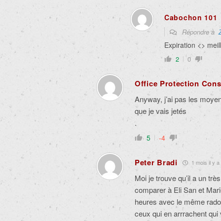
Cabochon 101
Répondre à
Expiration <> meil
2
0
Office Protection Co
Anyway, j’ai pas les moye
que je vais jetés
.
5
-4
Peter Bradi
1 mois il y a
Moi je trouve qu’il a un trè
comparer à Eli San et Mar
heures avec le même radota
ceux qui en arrrachent qui 