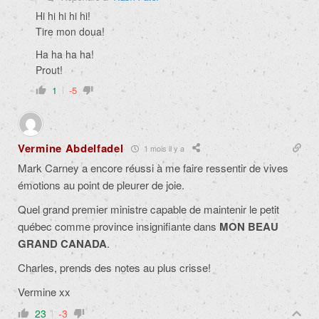
Hi hi hi hi hi!
Tire mon doua!
Ha ha ha ha!
Prout!
1
-5
Vermine Abdelfadel
1 mois il y a
Mark Carney a encore réussi à me faire ressentir de vives
émotions au point de pleurer de joie.
Quel grand premier ministre capable de maintenir le petit
québec comme province insignifiante dans
MON BEAU
GRAND CANADA
.
Charles, prends des notes au plus crisse!
Vermine xx
23
-3