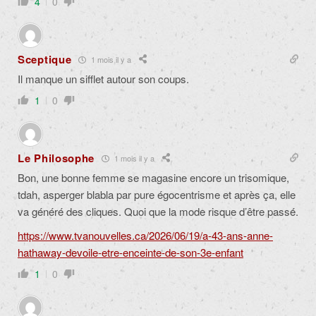
4
0
Sceptique
1 mois il y a
Il manque un sifflet autour son coups.
1
0
Le Philosophe
1 mois il y a
Bon, une bonne femme se magasine encore un trisomique,
tdah, asperger blabla par pure égocentrisme et après ça, elle
va généré des cliques. Quoi que la mode risque d’être passé.
https://www.tvanouvelles.ca/2026/06/19/a-43-ans-anne-
hathaway-devoile-etre-enceinte-de-son-3e-enfant
1
0