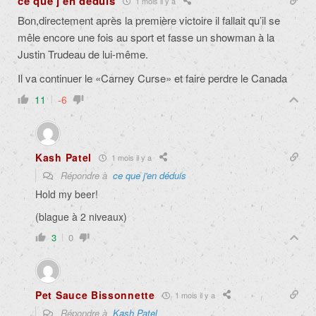
ce que j'en déduis
1 mois il y a
Bon,directement après la première victoire il fallait qu’il se
mêle encore une fois au sport et fasse un showman à la
Justin Trudeau de lui-même.
Il va continuer le «Carney Curse» et faire perdre le Canada
11
-6
Kash Patel
1 mois il y a
Répondre à
ce que j'en déduis
Hold my beer!
(blague à 2 niveaux)
3
0
Pet Sauce Bissonnette
1 mois il y a
Répondre à
Kash Patel