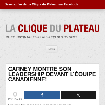
Devenez fan de La Clique du Plateau sur Facebook
PARCE QU'ON NOUS PREND POUR DES CLOWNS
Aller
Menu
au
contenu
CARNEY MONTRE SON
LEADERSHIP DEVANT L’ÉQUIPE
CANADIENNE!
0
PARTAGES
Il pourrait être coach avec un discours comme ça!