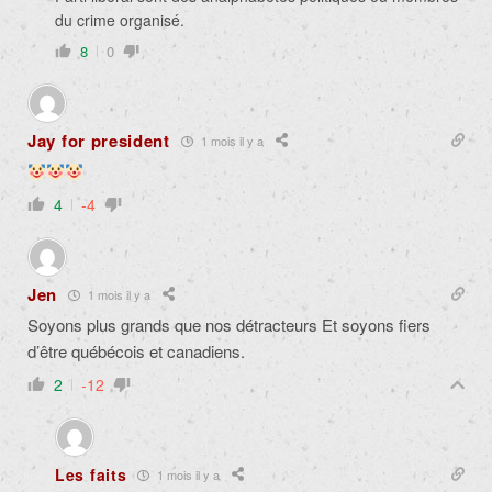
du crime organisé.
8
0
Jay for president
1 mois il y a
4
-4
Jen
1 mois il y a
Soyons plus grands que nos détracteurs Et soyons fiers
d’être québécois et canadiens.
2
-12
Les faits
1 mois il y a