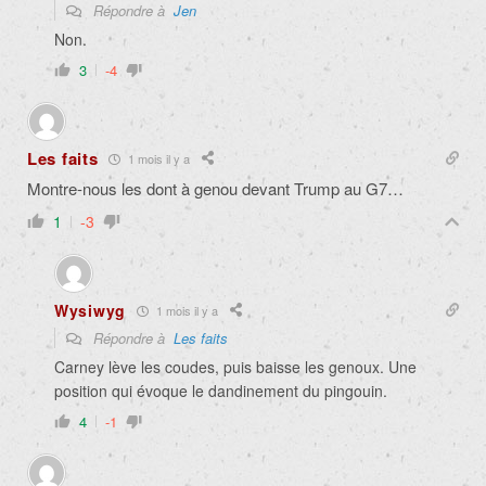
Répondre à
Jen
Non.
3
-4
Les faits
1 mois il y a
Montre-nous les dont à genou devant Trump au G7…
1
-3
Wysiwyg
1 mois il y a
Répondre à
Les faits
Carney lève les coudes, puis baisse les genoux. Une
position qui évoque le dandinement du pingouin.
4
-1