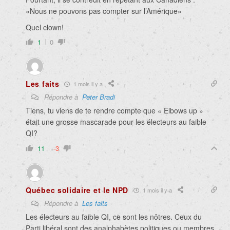
«Nous ne pouvons pas compter sur l’Amérique»
Quel clown!
1
0
Les faits
1 mois il y a
Répondre à
Peter Bradi
Tiens, tu viens de te rendre compte que « Elbows up »
était une grosse mascarade pour les électeurs au faible
QI?
11
-3
Québec solidaire et le NPD
1 mois il y a
Répondre à
Les faits
Les électeurs au faible QI, ce sont les nôtres. Ceux du
Parti libéral sont des analphabètes politiques ou membres