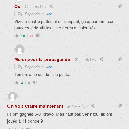
Oui
1 mois il y a
Répondre à
Jen
Vivre à quatre pattes et en rampant, ça appartient aux
pauvres fédéralistes invertébrés et colonisés.
10
-1
Merci pour ta propagande!
1 mois il y a
Répondre à
Jen
Ton brownie est dans la poste.
4
0
On voit Claire maintenant
1 mois il y a
Ils ont gagnés 6-0, bravo! Mais faut pas venir fou. Ils ont
joués à 11 contre 9