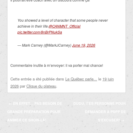
You showed a level of character that some people never
achieve in their life.
@CANMNT_Official
pic.twitter.com/8nBrPNukSa
— Mark Carney (@MarkJCarney)
June 19, 2026
Commentaire inutile à m’envoyer: il va porter mal chance!
Cette entrée a été publiée dans
Le Québec parle...
le
19 juin
2026
par
Clique du plateau
.
Navigation
←
EN EFFET… PAS BESOIN DE
DUDU, T’ES PERSONNE POUR
des
GRANDE PRÉPARATION POUR
DEMANDER À PSPP DE
articles
ANIMER CE SHOW-LÀ!
S’EXCUSER!
→