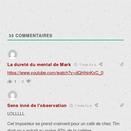
35
COMMENTAIRES
La dureté du mental de Mark
1 mois il y a
https://www.youtube.com/watch?v=dQHhinKxC_0
1
0
Sens inné de l'observation
1 mois il y a
LOLLLLL
Cet imposteur se prend vraiment pour un café de chez
Tim
dont on a extrait au moins 97% de la caféine.