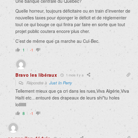
Une banque centrale du Québec?
Quelle horreur, toujours déficitaire ou en train d’inventer de
nouvelles taxes pour éponger le déficit et de réglementer
tout ce qui bouge ce qui finira par faire en sorte que tout
projet public coutera encore plus cher.
C’est de même que ça marche au Cul-Bec.
1
-1
Bravo les libéraux
1 mois il y a
Répondre à
Just In Perry
Tellement mieux que ça cri dans les rues,Viva Algérie,Viva
Haïti etc…entouré des drapeaux de leurs shi*tu holes
lollllllll
8
-1