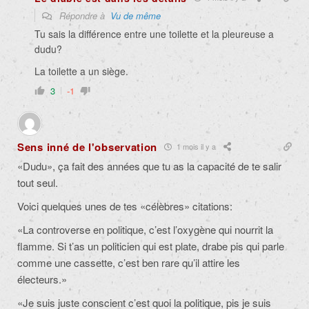
Répondre à
Vu de même
Tu sais la différence entre une toilette et la pleureuse a
dudu?
La toilette a un siège.
3
-1
Sens inné de l'observation
1 mois il y a
«Dudu», ça fait des années que tu as la capacité de te salir
tout seul.
Voici quelques unes de tes «célèbres» citations:
«La controverse en politique, c’est l’oxygène qui nourrit la
flamme. Si t’as un politicien qui est plate, drabe pis qui parle
comme une cassette, c’est ben rare qu’il attire les
électeurs.»
«Je suis juste conscient c’est quoi la politique, pis je suis