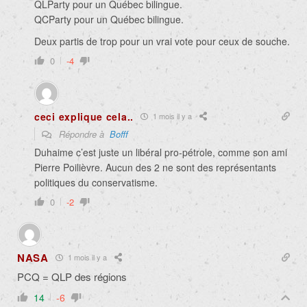
QLParty pour un Québec bilingue.
QCParty pour un Québec bilingue.
Deux partis de trop pour un vrai vote pour ceux de souche.
0
-4
ceci explique cela..
1 mois il y a
Répondre à
Bofff
Duhaime c’est juste un libéral pro-pétrole, comme son ami
Pierre Poilièvre. Aucun des 2 ne sont des représentants
politiques du conservatisme.
0
-2
NASA
1 mois il y a
PCQ = QLP des régions
14
-6