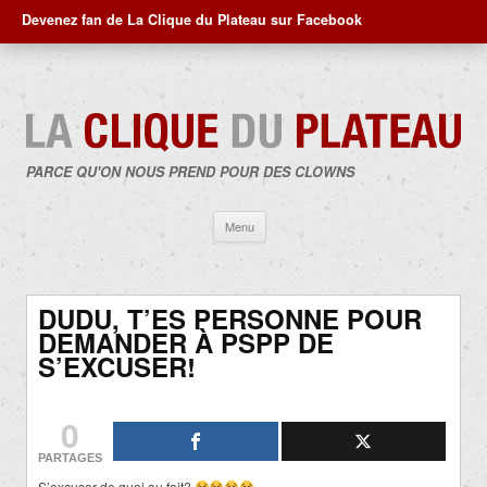
Devenez fan de La Clique du Plateau sur Facebook
PARCE QU'ON NOUS PREND POUR DES CLOWNS
Aller
Menu
au
contenu
DUDU, T’ES PERSONNE POUR
DEMANDER À PSPP DE
S’EXCUSER!
0
PARTAGES
S’excuser de quoi au fait?