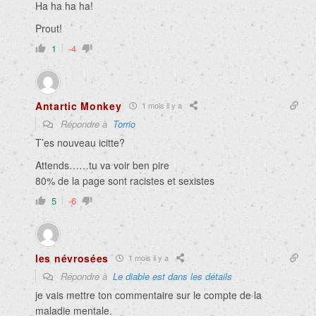
Ha ha ha ha!
Prout!
1
-4
Antartic Monkey
1 mois il y a
Répondre à
Torrio
T’es nouveau icitte?
Attends……tu va voir ben pire
80% de la page sont racistes et sexistes
5
-6
les névrosées
1 mois il y a
Répondre à
Le diable est dans les détails
je vais mettre ton commentaire sur le compte de la
maladie mentale.