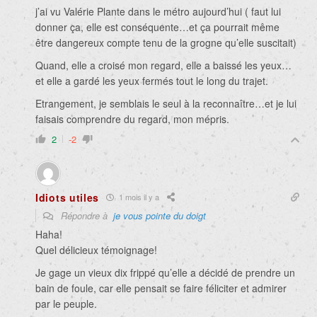
j’ai vu Valérie Plante dans le métro aujourd’hui ( faut lui
donner ça, elle est conséquente…et ça pourrait même
être dangereux compte tenu de la grogne qu’elle suscitait)
Quand, elle a croisé mon regard, elle a baissé les yeux…
et elle a gardé les yeux fermés tout le long du trajet.
Etrangement, je semblais le seul à la reconnaître…et je lui
faisais comprendre du regard, mon mépris.
2
-2
Idiots utiles
1 mois il y a
Répondre à
je vous pointe du doigt
Haha!
Quel délicieux témoignage!
Je gage un vieux dix frippé qu’elle a décidé de prendre un
bain de foule, car elle pensait se faire féliciter et admirer
par le peuple.