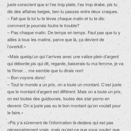
juste conscient que si t’es trop plate, t’es trop drabe, pis tu
dis des affaires beiges, ben tu passes entre deux craques.
– Fait que là toi tu te lèves chaque matin et tu te dis:
comment je pourrais foutre le trouble?
– Pas chaque matin. De temps en temps. Faut pas que tu y
ailles à tous les matins, parce que là, ça devient de
l’overkill.»
«Mais quelqu’un qui t’arrives avec une valise plein d’argent
qui déborde pis qui dit, regarde, baiserais-tu ma femme, je va
te filmer… me semble que tu dirais non!
– Bon voyons donc!
– Tout le monde a un prix, on a toute un montant. C’est juste
que le montant d’argent est différent. Mais on a toute un prix,
on est toutes des guidounes, toutes des star porno en
devenir. On a juste pas eu le bon montant qu’on voulait pour
le faire.»
«Pis y’a sûrement de l’information là-dedans qui est pas
nécessairement vraie, mais qu’est-ce que vous voulez que