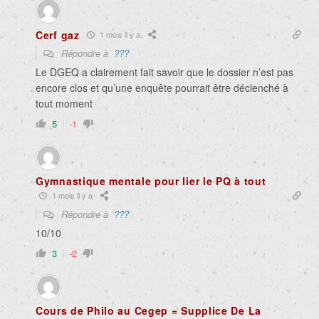
Cerf gaz
1 mois il y a
Répondre à
???
Le DGEQ a clairement fait savoir que le dossier n’est pas
encore clos et qu’une enquête pourrait être déclenché à
tout moment
5
-1
Gymnastique mentale pour lier le PQ à tout
1 mois il y a
Répondre à
???
10/10
3
-2
Cours de Philo au Cegep = Supplice De La