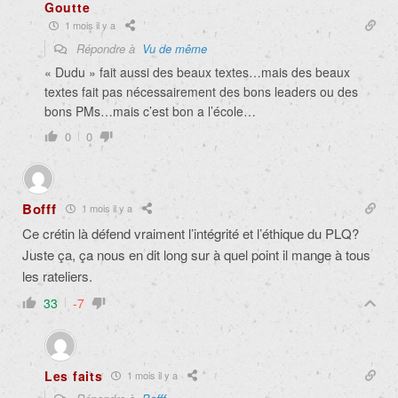
Goutte
1 mois il y a
Répondre à
Vu de même
« Dudu » fait aussi des beaux textes…mais des beaux
textes fait pas nécessairement des bons leaders ou des
bons PMs…mais c’est bon a l’école…
0
0
Bofff
1 mois il y a
Ce crétin là défend vraiment l’intégrité et l’éthique du PLQ?
Juste ça, ça nous en dit long sur à quel point il mange à tous
les rateliers.
33
-7
Les faits
1 mois il y a