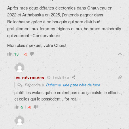
Après mes deux défaites électorales dans Chauveau en
2022 et Arthabaska en 2025, j’entends gagner dans
Bellechasse grâce à ce bouquin qui sera distribué
gratuitement aux femmes frigides et aux hommes maladroits
qui voteront «Conservateur».
Mon plaisir sexuel, votre Choix!
13
-3
les névrosées
1 mois il y a
Répondre à
Duhaime, une p'tite bête de foire
plutôt les wokes qui ne croient pas que ça existe le clitoris ,
et celles qui le possèdent…for real
5
-6