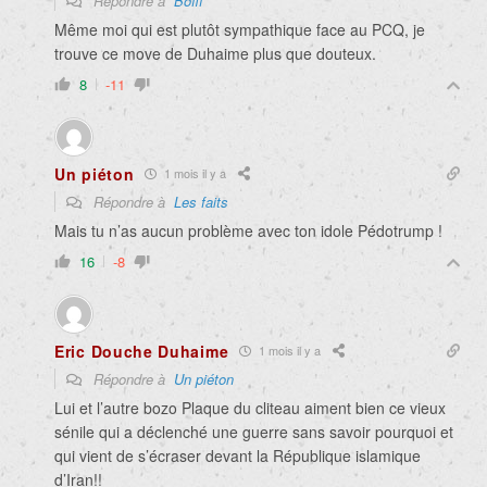
Répondre à
Bofff
Même moi qui est plutôt sympathique face au PCQ, je
trouve ce move de Duhaime plus que douteux.
8
-11
Un piéton
1 mois il y a
Répondre à
Les faits
Mais tu n’as aucun problème avec ton idole Pédotrump !
16
-8
Eric Douche Duhaime
1 mois il y a
Répondre à
Un piéton
Lui et l’autre bozo Plaque du cliteau aiment bien ce vieux
sénile qui a déclenché une guerre sans savoir pourquoi et
qui vient de s’écraser devant la République islamique
d’Iran!!