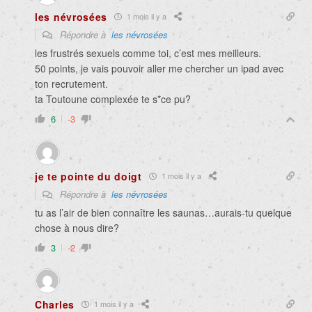
les névrosées
1 mois il y a
Répondre à
les névrosées
les frustrés sexuels comme toi, c’est mes meilleurs.
50 points, je vais pouvoir aller me chercher un ipad avec
ton recrutement.
ta Toutoune complexée te s*ce pu?
6
-3
je te pointe du doigt
1 mois il y a
Répondre à
les névrosées
tu as l’air de bien connaître les saunas…aurais-tu quelque
chose à nous dire?
3
-2
Charles
1 mois il y a