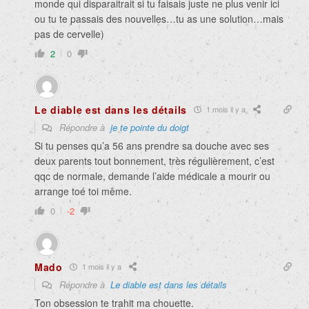
monde qui disparaitrait si tu faisais juste ne plus venir ici
ou tu te passais des nouvelles…tu as une solution…mais
pas de cervelle)
2
0
Le diable est dans les détails
1 mois il y a
Répondre à
je te pointe du doigt
Si tu penses qu’a 56 ans prendre sa douche avec ses
deux parents tout bonnement, très régulièrement, c’est
qqc de normale, demande l’aide médicale a mourir ou
arrange toé toi même.
0
-2
Mado
1 mois il y a
Répondre à
Le diable est dans les détails
Ton obsession te trahit ma chouette.