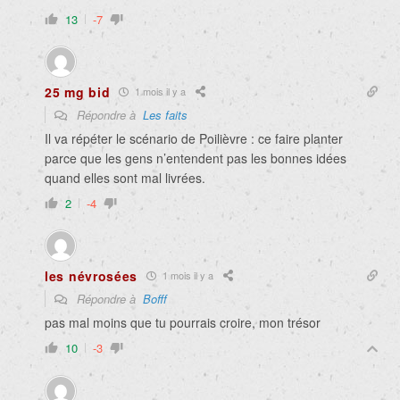
13
-7
25 mg bid
1 mois il y a
Répondre à
Les faits
Il va répéter le scénario de Poilièvre : ce faire planter
parce que les gens n’entendent pas les bonnes idées
quand elles sont mal livrées.
2
-4
les névrosées
1 mois il y a
Répondre à
Bofff
pas mal moins que tu pourrais croire, mon trésor
10
-3