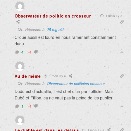
Observateur de politicien crosseur
1 mois il y a
Répondre à
25 mg bid
Clique aussi est lourd en nous ramenant constamment
dudu
4
-1
Vu de même
1 mois il y a
Répondre à
Observateur de politicien crosseur
Dudu est d’actualité, il est chef d’un parti officiel. Mais
Dubé et Fillion, ca ne vaut pas la peine de les publier.
1
-1
Le diable est dans les détails
1 mois il y a