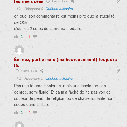
les névrosées
1 mois il y a
Répondre à
Québec solidaire
en quoi son commentaire est moins pire que la stupidité
de QS?
c’est les 2 côtés de la même médaille
3
-1
Éminez, partie mais (malheureusement) toujours
là.
1 mois il y a
Répondre à
Québec solidaire
Pas une femme lesbienne, mais une lesbienne non
genrée, semi fluide. Et ça m’a fâché de ne pas voir de
couleur de peau, de religion, ou de chaise roulante non
cédée dans ta liste.
3
-3