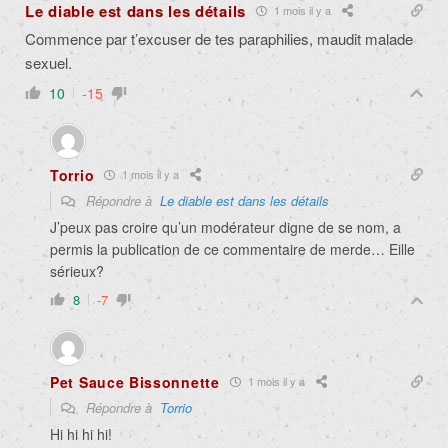
Le diable est dans les détails
1 mois il y a
Commence par t’excuser de tes paraphilies, maudit malade
sexuel.
10
-15
Torrio
1 mois il y a
Répondre à
Le diable est dans les détails
J’peux pas croire qu’un modérateur digne de se nom, a
permis la publication de ce commentaire de merde… Eille
sérieux?
8
-7
Pet Sauce Bissonnette
1 mois il y a
Répondre à
Torrio
Hi hi hi hi!