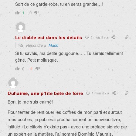
Sort de ce garde-robe, tu en seras grandie…!
1
0
Le diable est dans les détails
1 mois il y a
Répondre à
Mado
Si tu savais, ma petite gougoune……Tu serais tellement
gêné. Petit mollusque.
0
-1
Duhaime, une p'tite bête de foire
1 mois il y a
Bon, je me suis calmé!
Pour tenter de renflouer les coffres de mon parti et surtout
mes poches, je publierai prochainement un nouveau livre,
intitulé «Le clitoris n’existe pas» avec une préface signée par
un expert en la matière, j’ai nommé Dominic Maurais.