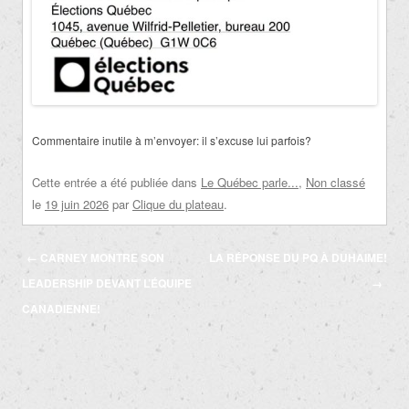
Commentaire inutile à m’envoyer: il s’excuse lui parfois?
Cette entrée a été publiée dans
Le Québec parle...
,
Non classé
le
19 juin 2026
par
Clique du plateau
.
Navigation
←
CARNEY MONTRE SON
LA RÉPONSE DU PQ À DUHAIME!
des
LEADERSHIP DEVANT L’ÉQUIPE
→
articles
CANADIENNE!