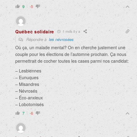
9
-5
Québec solidaire
1 mois il y a
Répondre à
les névrosées
Où ça, un malade mental? On en cherche justement une
couple pour les élections de l’automne prochain. Ça nous
permettrait de cocher toutes les cases parmi nos candidat:
– Lesbiennes
– Eunuques
– Misandres
– Névrosés
– Éco-anxieux
– Lobotomisés
7
-6