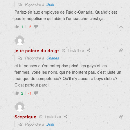
Répondre à
Bofff
Parlez-en aux employés de Radio-Canada. Quand c’est
pas le népotisme qui aide à l’embauche, c’est ça.
1
-5
je te pointe du doigt
1 mois il y a
Répondre à
Charles
et tu penses qu’en entreprise privé, les gays et les
femmes, voire les noirs, qui ne montent pas, c’est juste un
manque de compétence? Qu’il n’y aucun « boys club »?
C’est partout pareil.
2
-1
Sceptique
1 mois il y a
Répondre à
Bofff