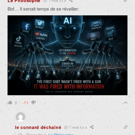
Le Philosophe
1 mois il y a
Bof… Il serrait temps de se réveiller:
0
-11
le connard déchaîné
1 mois il y a
Répondre à
Le Philosophe