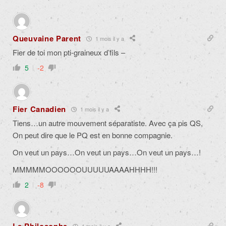
Queuvaine Parent
1 mois il y a
Fier de toi mon pti-graineux d’fils –
5
-2
Fier Canadien
1 mois il y a
Tiens…un autre mouvement séparatiste. Avec ça pis QS,
On peut dire que le PQ est en bonne compagnie.
On veut un pays…On veut un pays…On veut un pays…!
MMMMMOOOOOOUUUUUAAAAHHHH!!!
2
-8
1 mois il y a