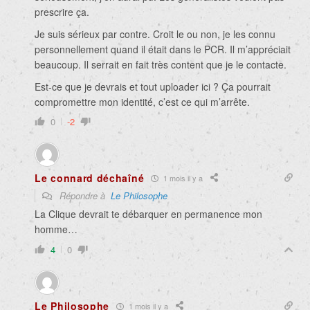
prescrire ça.
Je suis sérieux par contre. Croit le ou non, je les connu
personnellement quand il était dans le PCR. Il m’appréciait
beaucoup. Il serrait en fait très content que je le contacte.
Est-ce que je devrais et tout uploader ici ? Ça pourrait
compromettre mon identité, c’est ce qui m’arrête.
0
-2
Le connard déchaîné
1 mois il y a
Répondre à
Le Philosophe
La Clique devrait te débarquer en permanence mon
homme…
4
0
Le Philosophe
1 mois il y a