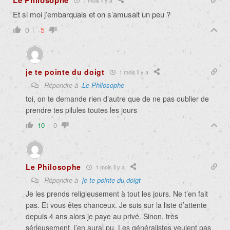
Le Philosophe
Et si moi j’embarquais et on s’amusait un peu ?
0
-5
je te pointe du doigt
1 mois il y a
Répondre à
Le Philosophe
toi, on te demande rien d’autre que de ne pas oublier de
prendre tes pilules toutes les jours
10
0
Le Philosophe
1 mois il y a
Répondre à
je te pointe du doigt
Je les prends religieusement à tout les jours. Ne t’en fait
pas. Et vous êtes chanceux. Je suis sur la liste d’attente
depuis 4 ans alors je paye au privé. Sinon, très
sérieusement, j’en aurai pu. Les généralistes veulent pas