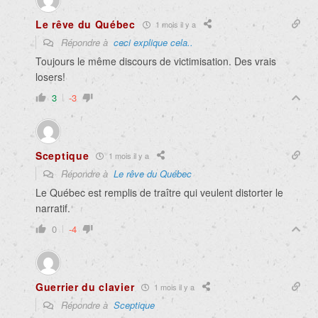
Le rêve du Québec
1 mois il y a
Répondre à
ceci explique cela..
Toujours le même discours de victimisation. Des vrais
losers!
3
-3
Sceptique
1 mois il y a
Répondre à
Le rêve du Québec
Le Québec est remplis de traître qui veulent distorter le
narratif.
0
-4
Guerrier du clavier
1 mois il y a
Répondre à
Sceptique