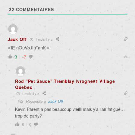
32
COMMENTAIRES
Jack Off
1 mois il y a
« lE nOuVo tInTanK »
3
-7
Rod "Pet Sauce" Tremblay Ivrogne#1 Village
Quebec
1 mois il y a
Répondre à
Jack Off
Kevin Parent a pas beaucoup vieilli mais y’a l’air fatigué…
trop de party?
0
0