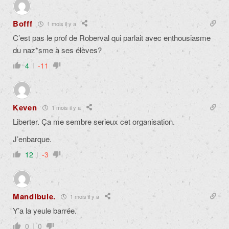
Bofff
1 mois il y a
C’est pas le prof de Roberval qui parlait avec enthousiasme
du naz*sme à ses élèves?
4
-11
Keven
1 mois il y a
Liberter. Ça me sembre serieux cet organisation.
J’enbarque.
12
-3
Mandibule.
1 mois il y a
Y’a la yeule barrée.
0
0