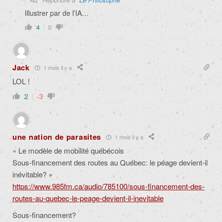
Illustrer par de l’IA…
4
0
Jack
1 mois il y a
LOL !
2
-3
une nation de parasites
1 mois il y a
« Le modèle de mobilité québécois
Sous-financement des routes au Québec: le péage devient-il
inévitable? »
https://www.985fm.ca/audio/785100/sous-financement-des-
routes-au-quebec-le-peage-devient-il-inevitable
Sous-financement?