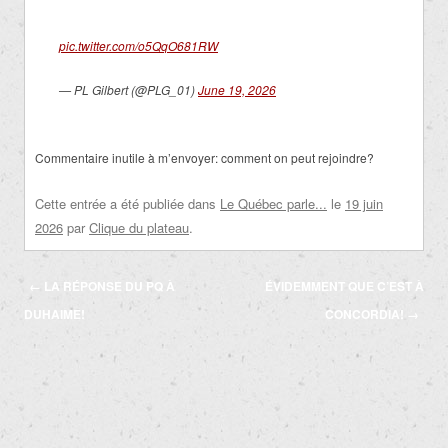
pic.twitter.com/o5QqO681RW
— PL Gilbert (@PLG_01)
June 19, 2026
Commentaire inutile à m’envoyer: comment on peut rejoindre?
Cette entrée a été publiée dans
Le Québec parle...
le
19 juin
2026
par
Clique du plateau
.
Navigation
←
LA RÉPONSE DU PQ À
ÉVIDEMMENT QUE C’EST À
des
DUHAIME!
CONCORDIA!
→
articles