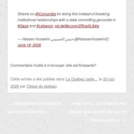
Shame on
@Concordia
for doing this instead of breaking
institutional relationships with a state committing genocide in
#Gaza
and
#Lebanon
.
pic.twitter.com/2RnaXLtbbs
— Hassan Husseini حسن الحسيني (@HassanHusseini2)
June 18, 2026
Commentaire inutile à m’envoyer: elle est finissante?
Cette entrée a été publiée dans
Le Québec parle...
le
20 juin
2026
par
Clique du plateau
.
Navigation
←
UN NOUVEAU MOUVEMENT
NON POPO… ÇA N’EXISTE PAS
des
VIENT D’APPARAÎTRE!
QQN DE VANCOUVER QUI QUITTE
articles
POUR ALLER LÀ!
→