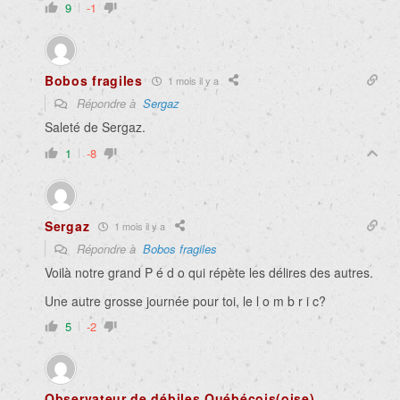
9
-1
Bobos fragiles
1 mois il y a
Répondre à
Sergaz
Saleté de Sergaz.
1
-8
Sergaz
1 mois il y a
Répondre à
Bobos fragiles
Voilà notre grand P é d o qui répète les délires des autres.
Une autre grosse journée pour toi, le l o m b r i c?
5
-2
Observateur de débiles Québécois(oise)