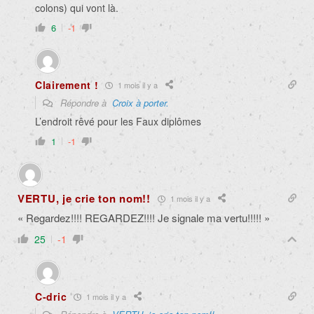
colons) qui vont là.
6
-1
Clairement !
1 mois il y a
Répondre à
Croix à porter.
L’endroit rêvé pour les Faux diplômes
1
-1
VERTU, je crie ton nom!!
1 mois il y a
« Regardez!!!! REGARDEZ!!!! Je signale ma vertu!!!!! »
25
-1
C-dric
1 mois il y a