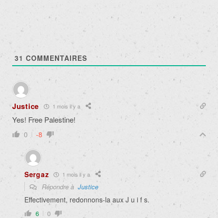
31
COMMENTAIRES
Justice
1 mois il y a
Yes! Free Palestine!
0
-8
Sergaz
1 mois il y a
Répondre à
Justice
Effectivement, redonnons-la aux J u i f s.
6
0