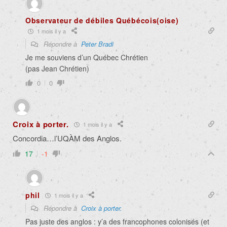
Observateur de débiles Québécois(oise)
1 mois il y a
Répondre à
Peter Bradi
Je me souviens d’un Québec Chrétien
(pas Jean Chrétien)
0
0
Croix à porter.
1 mois il y a
Concordia…l’UQÀM des Anglos.
17
-1
phil
1 mois il y a
Répondre à
Croix à porter.
Pas juste des anglos : y’a des francophones colonisés (et