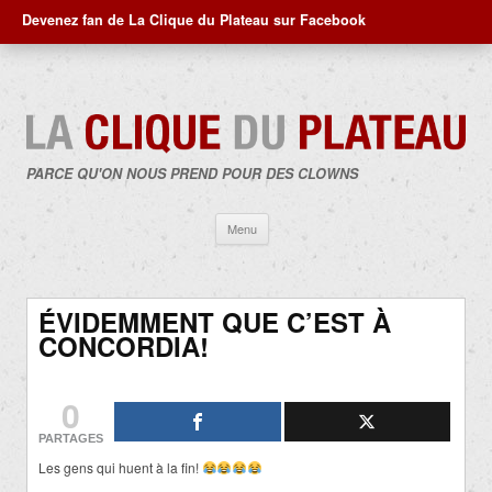
Devenez fan de La Clique du Plateau sur Facebook
PARCE QU'ON NOUS PREND POUR DES CLOWNS
Aller
Menu
au
contenu
ÉVIDEMMENT QUE C’EST À
CONCORDIA!
0
PARTAGES
Les gens qui huent à la fin!