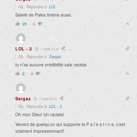
Répondre à
LOL
Saleté de Pales tiniens aussi.
20
-5
LOL - 2
1 mois il y a
Répondre à
Sergaz
tu n’as aucune crédibilité sale raciste.
2
-8
Sergaz
1 mois il y a
Répondre à
LOL - 2
Oh mon Dieu! Un raciste!
Venant de quelqu’un qui supporte la P a l e s t i n e, c’est
vraiment impressionnant!