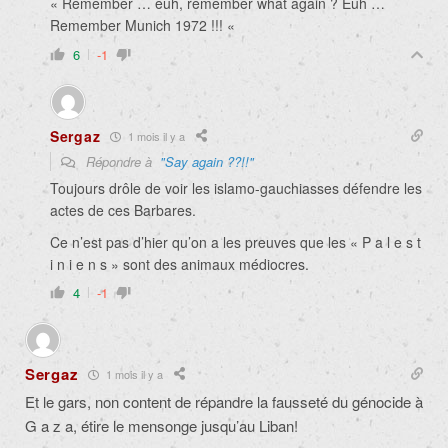
« Remember … euh, remember what again ? Euh …
Remember Munich 1972 !!! «
6
-1
Sergaz
1 mois il y a
Répondre à
"Say again ??!!"
Toujours drôle de voir les islamo-gauchiasses défendre les
actes de ces Barbares.
Ce n’est pas d’hier qu’on a les preuves que les « P a l e s t
i n i e n s » sont des animaux médiocres.
4
-1
Sergaz
1 mois il y a
Et le gars, non content de répandre la fausseté du génocide à
G a z a, étire le mensonge jusqu’au Liban!