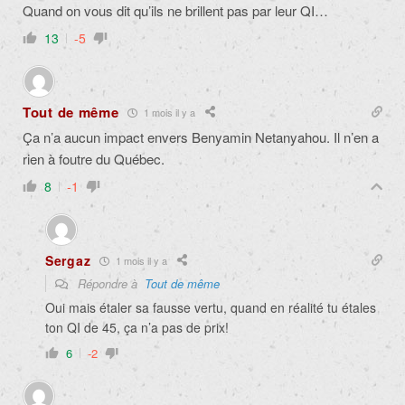
Quand on vous dit qu’ils ne brillent pas par leur QI…
13
-5
Tout de même
1 mois il y a
Ça n’a aucun impact envers Benyamin Netanyahou. Il n’en a
rien à foutre du Québec.
8
-1
Sergaz
1 mois il y a
Répondre à
Tout de même
Oui mais étaler sa fausse vertu, quand en réalité tu étales
ton QI de 45, ça n’a pas de prix!
6
-2