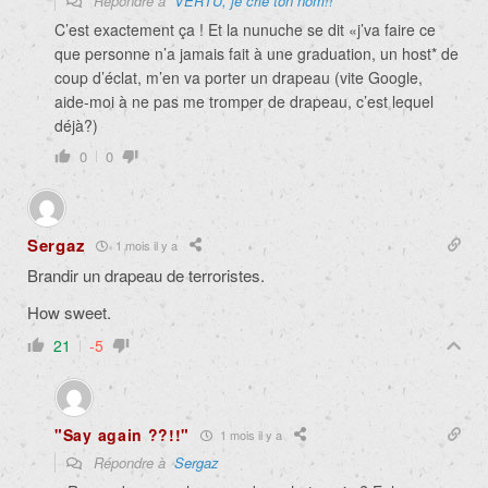
Répondre à
VERTU, je crie ton nom!!
C’est exactement ça ! Et la nunuche se dit «j’va faire ce
que personne n’a jamais fait à une graduation, un host* de
coup d’éclat, m’en va porter un drapeau (vite Google,
aide-moi à ne pas me tromper de drapeau, c’est lequel
déjà?)
0
0
Sergaz
1 mois il y a
Brandir un drapeau de terroristes.
How sweet.
21
-5
"Say again ??!!"
1 mois il y a
Répondre à
Sergaz