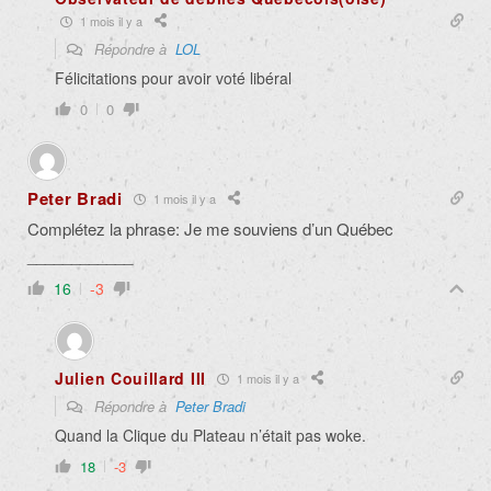
1 mois il y a
Répondre à
LOL
Félicitations pour avoir voté libéral
0
0
Peter Bradi
1 mois il y a
Complétez la phrase: Je me souviens d’un Québec
____________
16
-3
Julien Couillard III
1 mois il y a
Répondre à
Peter Bradi
Quand la Clique du Plateau n’était pas woke.
18
-3