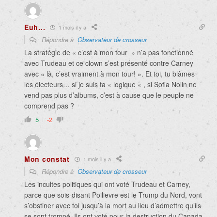
Euh...
1 mois il y a
Répondre à
Observateur de crosseur
La stratégie de « c’est à mon tour » n’a pas fonctionné
avec Trudeau et ce clown s’est présenté contre Carney
avec « là, c’est vraiment à mon tour! ». Et toi, tu blâmes
les électeurs… si je suis ta « logique « , si Sofia Nolin ne
vend pas plus d’albums, c’est à cause que le peuple ne
comprend pas ?
5
-2
Mon constat
1 mois il y a
Répondre à
Observateur de crosseur
Les incultes politiques qui ont voté Trudeau et Carney,
parce que sois-disant Poilievre est le Trump du Nord, vont
s’obstiner avec toi jusqu’à la mort au lieu d’admettre qu’ils
se sont trompé. Ils ont voté pour la destruction du Canada.