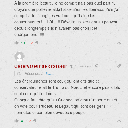
À la première lecture, je ne comprenais pas quel parti tu
croyais que poilièvre aidait si ce n’est les libéraux. Puis j’ai
compris : tu t’imagines vraiment qu’il aide les
conservateurs !!!! LOL !!!! Réveille, ils seraient au pouvoir
depuis longtemps s’ils n’avaient pas choisi cet
énergumène !!!!!
10
-2
Observateur de crosseur
1 mois il y a
Répondre à
Euh...
Les énergumènes sont ceux qui ont dits que ce
conservateur était le Trump du Nord…et encore plus idiots
sont ceux qui l’ont crus.
Quoique faut dire qu’au Québec, on croit n’importe qui et
on vote pour Trudeau et Legault qui sont des gens
honnêtes et combien dévoués u peuple
4
-7