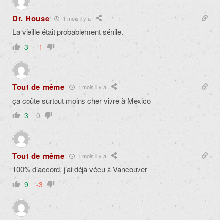
Dr. House
1 mois il y a
La vieille était probablement sénile.
3
-1
Tout de même
1 mois il y a
ça coûte surtout moins cher vivre à Mexico
3
0
Tout de même
1 mois il y a
100% d’accord, j’ai déjà vécu à Vancouver
9
-3