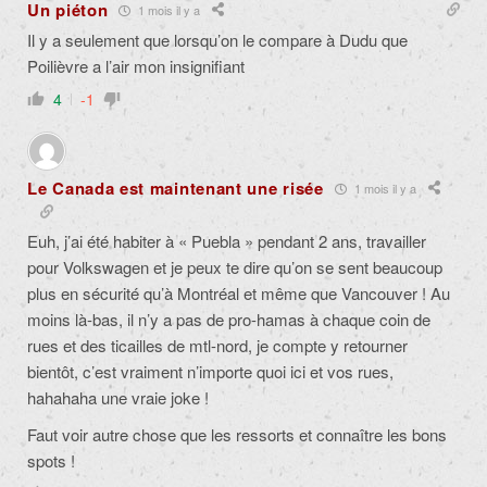
Un piéton
1 mois il y a
Il y a seulement que lorsqu’on le compare à Dudu que
Poilièvre a l’air mon insignifiant
4
-1
Le Canada est maintenant une risée
1 mois il y a
Euh, j’ai été habiter à « Puebla » pendant 2 ans, travailler
pour Volkswagen et je peux te dire qu’on se sent beaucoup
plus en sécurité qu’à Montréal et même que Vancouver ! Au
moins là-bas, il n’y a pas de pro-hamas à chaque coin de
rues et des ticailles de mtl-nord, je compte y retourner
bientôt, c’est vraiment n’importe quoi ici et vos rues,
hahahaha une vraie joke !
Faut voir autre chose que les ressorts et connaître les bons
spots !