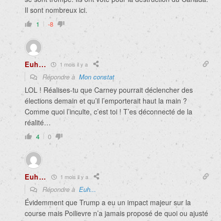
Il sont nombreux ici.
1
-8
Euh...
1 mois il y a
Répondre à
Mon constat
LOL ! Réalises-tu que Carney pourrait déclencher des
élections demain et qu’il l’emporterait haut la main ?
Comme quoi l’inculte, c’est toi ! T’es déconnecté de la
réalité…
4
0
Euh…
1 mois il y a
Répondre à
Euh...
Évidemment que Trump a eu un impact majeur sur la
course mais Poilievre n’a jamais proposé de quoi ou ajusté