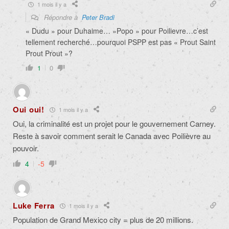
1 mois il y a
Répondre à
Peter Bradi
« Dudu » pour Duhaime… »Popo » pour Poilievre…c’est
tellement recherché…pourquoi PSPP est pas « Prout Saint
Prout Prout »?
1
0
Oui oui!
1 mois il y a
Oui, la criminalité est un projet pour le gouvernement Carney.
Reste à savoir comment serait le Canada avec Poilièvre au
pouvoir.
4
-5
Luke Ferra
1 mois il y a
Population de Grand Mexico city = plus de 20 millions.