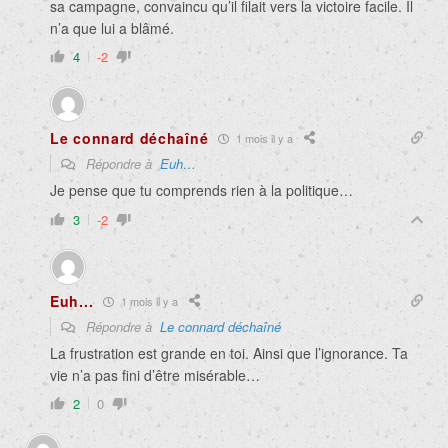
sa campagne, convaincu qu’il filait vers la victoire facile. Il
n’a que lui a blâmé.
4
-2
Le connard déchaîné
1 mois il y a
Répondre à
Euh…
Je pense que tu comprends rien à la politique…
3
-2
Euh...
1 mois il y a
Répondre à
Le connard déchaîné
La frustration est grande en toi. Ainsi que l’ignorance. Ta
vie n’a pas fini d’être misérable…
2
0