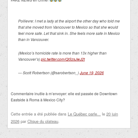
Poilievre: I met a lady at the airport the other day who told me
that she moved from Vancouver to Mexico so that she would
feel more safe. Let that sink in. She feels more safe in Mexico
than in Vancouver.
(Mexico’s homicide rate is more than 13x higher than
Vancouver’s)
pic.twitter.com/QlSzsJwJ2t
— Scott Robertson (@sarobertson_)
June 19, 2026
Commentaire inutile à m’envoyer: elle est passée de Downtown
Eastside à Roma à Mexico City?
Cette entrée a été publiée dans
Le Québec parle...
le
20 juin
2026
par
Clique du plateau
.