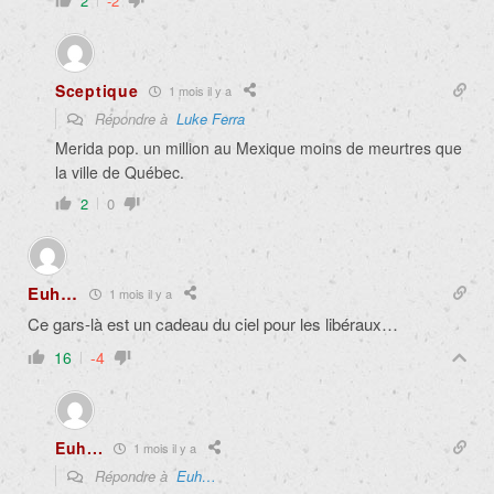
2
-2
Sceptique
1 mois il y a
Répondre à
Luke Ferra
Merida pop. un million au Mexique moins de meurtres que
la ville de Québec.
2
0
Euh…
1 mois il y a
Ce gars-là est un cadeau du ciel pour les libéraux…
16
-4
Euh...
1 mois il y a
Répondre à
Euh…