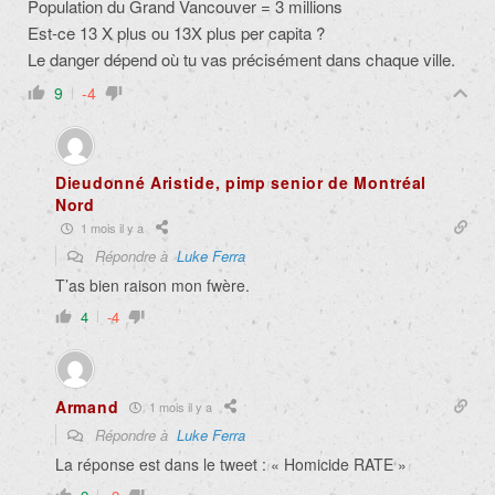
Population du Grand Vancouver = 3 millions
Est-ce 13 X plus ou 13X plus per capita ?
Le danger dépend où tu vas précisément dans chaque ville.
9
-4
Dieudonné Aristide, pimp senior de Montréal
Nord
1 mois il y a
Répondre à
Luke Ferra
T’as bien raison mon fwère.
4
-4
Armand
1 mois il y a
Répondre à
Luke Ferra
La réponse est dans le tweet : « Homicide RATE »