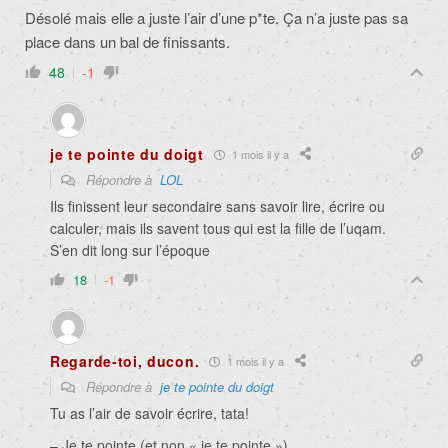
Désolé mais elle a juste l’air d’une p*te. Ça n’a juste pas sa
place dans un bal de finissants.
48
-1
je te pointe du doigt
1 mois il y a
Répondre à
LOL
Ils finissent leur secondaire sans savoir lire, écrire ou
calculer, mais ils savent tous qui est la fille de l’uqam.
S’en dit long sur l’époque
18
-1
Regarde-toi, ducon.
1 mois il y a
Répondre à
je te pointe du doigt
Tu as l’air de savoir écrire, tata!
– Je te pointe (et non « je te pointe »)