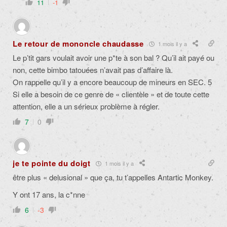
11
-1
Le retour de mononcle chaudasse
1 mois il y a
Le p’tit gars voulait avoir une p*te à son bal ? Qu’il ait payé ou
non, cette bimbo tatouées n’avait pas d’affaire là.
On rappelle qu’il y a encore beaucoup de mineurs en SEC. 5
Si elle a besoin de ce genre de « clientèle » et de toute cette
attention, elle a un sérieux problème à régler.
7
0
je te pointe du doigt
1 mois il y a
être plus « delusional » que ça, tu t’appelles Antartic Monkey.
Y ont 17 ans, la c*nne
6
-3