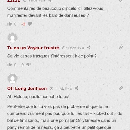
Zzzzz
Commentaires de beaucoup d’incels ici, allez-vous
manifester devant les bars de danseuses ?
0
-3
Tu es un Voyeur frustré
1 mois il y a
Sa vie et ses frasques t’intéressent à ce point ?
0
0
Oh Long Jonhson
1 mois il y a
Ah Hélène, quelle nunuche tu es!
Peut-être que toi tu vois pas de problème et que tu ne
comprend vraiment pas pourquoi tu t’es fait « kicked out » du
bal de finissants, mais une pornstar Onlyfaneuse dans un
party rempli de mineurs, ça a peut-être un petit quelque