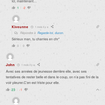
Ici, maintenant…
1
-2
Kiveunne
1 mois il y a
Répondre à
Regarde-toi, ducon.
Sérieux man, tu charries en chr*
0
0
John
1 mois il y a
Avec ses années de jeunesse derrière elle, avec ses
tentatives de rester belle et dans le coup, on n’a pas fini de la
voir pleurer.C’en est triste pour elle.
23
-1