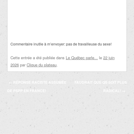
Commentaire inutile à m’envoyer: pas de travailleuse du sexe!
Cette entrée a été publiée dans
Le Québec parle...
le
22 juin
2026
par
Clique du plateau
.
Navigation
←
RÉPONSE RACISTE ASSUMÉE
FAUDRAIT QUE QS SOIT PLUS
des
DE PSPP EN FRANCE!
RADICAL!
→
articles