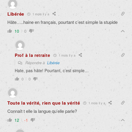
Libérée
1 mois il y a
Hâte…..haine en français, pourtant c’est simple la stupide
10
0
Prof à la retraite
1 mois il y a
Répondre à
Libérée
Hate, pas hâte! Pourtant, c’est simple…
0
0
Toute la vérité, rien que la vérité
1 mois il y a
Connaît t elle la langue qu’elle parle?
12
-1