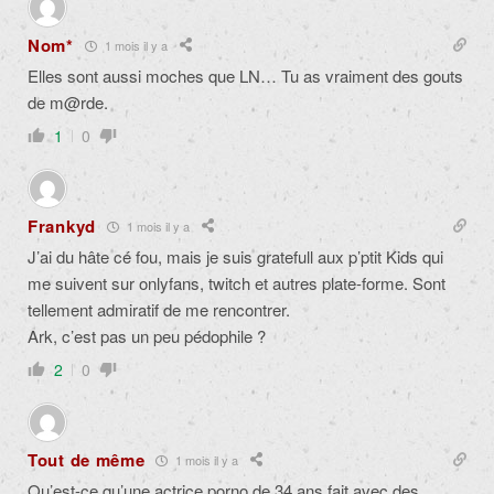
Nom*
1 mois il y a
Elles sont aussi moches que LN… Tu as vraiment des gouts
de m@rde.
1
0
Frankyd
1 mois il y a
J’ai du hâte cé fou, mais je suis gratefull aux p’ptit Kids qui
me suivent sur onlyfans, twitch et autres plate-forme. Sont
tellement admiratif de me rencontrer.
Ark, c’est pas un peu pédophile ?
2
0
Tout de même
1 mois il y a
Qu’est-ce qu’une actrice porno de 34 ans fait avec des