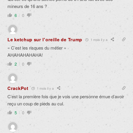
mineurs de 16 ans ?
6
0
Le ketchup sur l'oreille de Trump
1 mois il y a
« C’est les risques du métier »
AHAHAHAHAHA!
2
0
CrackPot
1 mois il y a
C’est la première fois que je vois une personne émue d’avoir
reçu un coup de pieds au cul.
5
0