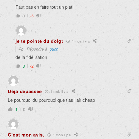
Faut pas en faire tout un plat!
0
-5
je te pointe du doigt
1 mois il y a
Répondre à
ouch
de la fidélisation
3
-2
Déjà dépassée
1 mois il y a
Le pourquoi du pourquoi que t’as l’air cheap
1
0
C'est mon avis.
1 mois il y a