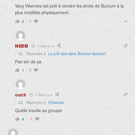
Varg Vikernes est prêt à vendre les droits de Burzum à la
plus modifiée physiquement.
2
0
NSBM
1 mois il y a
Répondre à
Le p'tit laid dans Bonsoir bonsoir!
Pas sûr de ça.
1
0
ouch
1 mois il y a
Répondre à
Ethienne
Quelle insulte au groupe.
4
-1