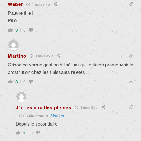
Weber
1 mois il y a
Pauvre fille !
Pitié.
3
0
Martino
1 mois il y a
Crisse de verrue gonflée à l’hélium qui tente de promouvoir la
prostitution chez les finissants rejetés…
3
0
J'ai les couilles pleines
1 mois il y a
Répondre à
Martino
Depuis le secondaire 1.
1
0