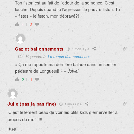
Ton fiston est au fait de l’odeur de la semence. C’est
louche. Depuis quand tu l’agresses, le pauvre fiston. Tu
« fistes » le fiston, mon dépravé?!
1
-3
Gaz et ballonnements
1 mois il y a
Répondre à
Le temps des semences
« Ça me rappelle ma dernière balade dans un sentier
péde
stre de Longueuil! » –
Jowel
2
-1
Julie (pas la pas fine)
1 mois il y a
‘C’est tellement beau de voir les ptits kids s’émerveiller à
propos de moi’ !!!!
ISH!