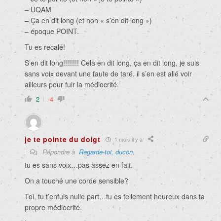
– UQAM
– Ça en dit long (et non « s’en dit long »)
– époque POINT.
Tu es recalé!
S’en dit long!!!!!!!! Cela en dit long, ça en dit long, je suis
sans voix devant une faute de taré, il s’en est allé voir
ailleurs pour fuir la médiocrité.
2
-4
je te pointe du doigt
1 mois il y a
Répondre à
Regarde-toi, ducon.
tu es sans voix…pas assez en fait.
On a touché une corde sensible?
Toi, tu t’enfuis nulle part…tu es tellement heureux dans ta
propre médiocrité.