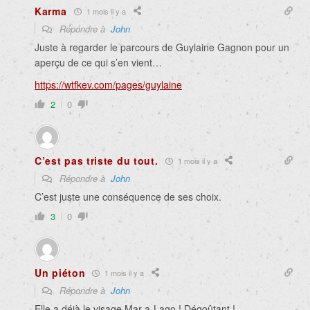
Karma
1 mois il y a
Répondre à
John
Juste à regarder le parcours de Guylaine Gagnon pour un
aperçu de ce qui s’en vient…
https://wtfkev.com/pages/guylaine
2
0
C’est pas triste du tout.
1 mois il y a
Répondre à
John
C’est juste une conséquence de ses choix.
3
0
Un piéton
1 mois il y a
Répondre à
John
Elle a déjà le visage Mar-a-Lago ! Dégoûtant !