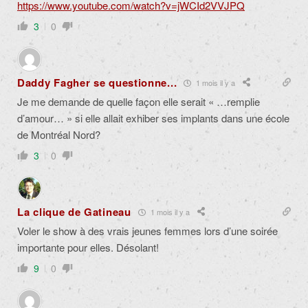
https://www.youtube.com/watch?v=jWCId2VVJPQ
3
0
Daddy Fagher se questionne...
1 mois il y a
Je me demande de quelle façon elle serait « …remplie
d’amour… » si elle allait exhiber ses implants dans une école
de Montréal Nord?
3
0
La clique de Gatineau
1 mois il y a
Voler le show à des vrais jeunes femmes lors d’une soirée
importante pour elles. Désolant!
9
0