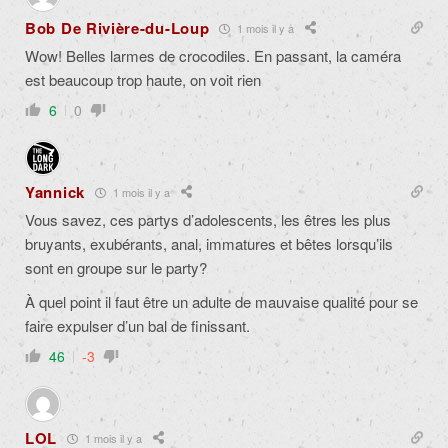
Bob De Rivière-du-Loup
1 mois il y a
Wow! Belles larmes de crocodiles. En passant, la caméra
est beaucoup trop haute, on voit rien
6
0
Yannick
1 mois il y a
Vous savez, ces partys d’adolescents, les êtres les plus
bruyants, exubérants, anal, immatures et bêtes lorsqu’ils
sont en groupe sur le party?
À quel point il faut être un adulte de mauvaise qualité pour se
faire expulser d’un bal de finissant.
46
-3
LOL
1 mois il y a