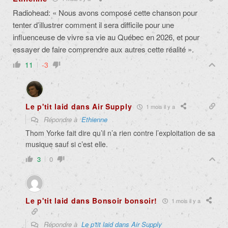
Radiohead: « Nous avons composé cette chanson pour
tenter d’illustrer comment il sera difficile pour une
influenceuse de vivre sa vie au Québec en 2026, et pour
essayer de f
aire comprendre aux autres cette réalité ».
11
-3
Le p'tit laid dans Air Supply
1 mois il y a
Répondre à
Ethienne
Thom Yorke fait dire qu’il n’a rien contre l’exploitation de sa
musique sauf si c’est elle.
3
0
Le p'tit laid dans Bonsoir bonsoir!
1 mois il y a
Répondre à
Le p'tit laid dans Air Supply