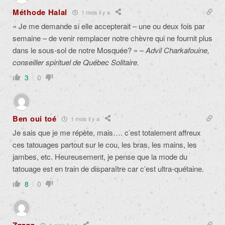
Méthode Halal
1 mois il y a
« Je me demande si elle accepterait – une ou deux fois par
semaine – de venir remplacer notre chèvre qui ne fournit plus
dans le sous-sol de notre Mosquée? » –
Advil Charkafouine,
conseiller spirituel de Québec Solitaire.
3
0
Ben oui toé
1 mois il y a
Je sais que je me répète, mais…. c’est totalement affreux
ces tatouages partout sur le cou, les bras, les mains, les
jambes, etc. Heureusement, je pense que la mode du
tatouage est en train de disparaître car c’est ultra-quétaine.
8
0
1 mois il y a