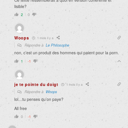
Ce texte ressemblerait à quoi en version cohérente et
lisible?
2
0
Woops
1 mois il y a
Répondre à
Le Philosophe
non, c’est un produit des hommes qui paient pour la porn.
1
-1
je te pointe du doigt
1 mois il y a
Répondre à
Woops
lol…tu penses qu’on paye?
All free
0
-1