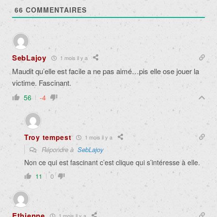
66
COMMENTAIRES
SebLajoy
1 mois il y a
Maudit qu’elle est facile a ne pas aimé…pis elle ose jouer la
victime. Fascinant.
56
-4
Troy tempest
1 mois il y a
Répondre à
SebLajoy
Non ce qui est fascinant c’est clique qui s’intéresse à elle.
11
0
Ethienne
1 mois il y a