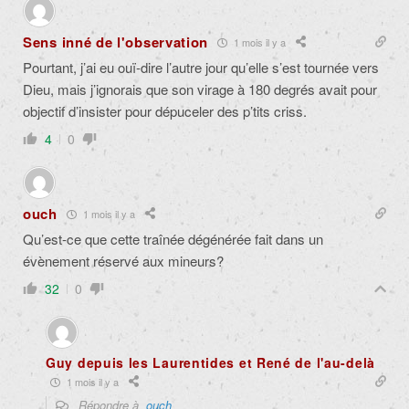
Sens inné de l'observation
1 mois il y a
Pourtant, j’ai eu ouï-dire l’autre jour qu’elle s’est tournée vers
Dieu, mais j’ignorais que son virage à 180 degrés avait pour
objectif d’insister pour dépuceler d
es p’tits criss.
4
0
ouch
1 mois il y a
Qu’est-ce que cette traînée dégénérée fait dans un
évènement réservé aux mineurs?
32
0
Guy depuis les Laurentides et René de l'au-delà
1 mois il y a
Répondre à
ouch