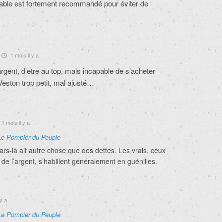
ble est fortement recommandé pour éviter de
1 mois il y a
argent, d’etre au top, mais incapable de s’acheter
Veston trop petit, mal ajusté…
1 mois il y a
Le Pompier du Peuple
rs-là ait autre chose que des dettes. Les vrais, ceux
 de l’argent, s’habillent généralement en guénilles.
y a
Le Pompier du Peuple