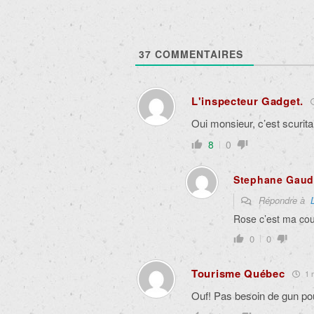
37
COMMENTAIRES
L'inspecteur Gadget.
Oui monsieur, c’est scuritair
8
0
Stephane Gaud
Répondre à
Rose c’est ma cou
0
0
Tourisme Québec
1 m
Ouf! Pas besoin de gun pour