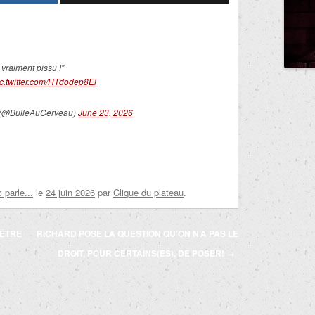
vraiment pissu !"
ic.twitter.com/HTdodep8El
e (@BulleAuCerveau)
June 23, 2026
parle...
le
24 juin 2026
par
Clique du plateau
.
’ÊTRE
RICHARD POSE LA QUESTION QU’ON N’A PAS LE
DROIT, POUR CERTAINS(ES), DE POSER!
→