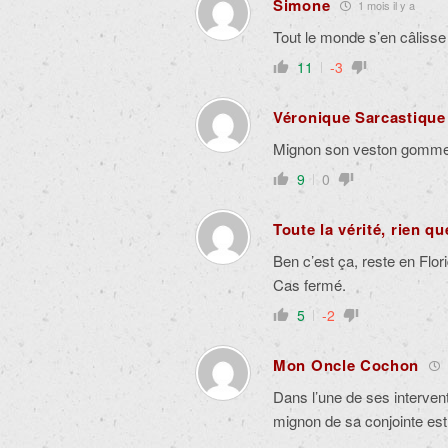
Simone
1 mois il y a
Tout le monde s’en câlisse 
11
-3
Véronique Sarcastique
Mignon son veston gomme 
9
0
Toute la vérité, rien qu
Ben c’est ça, reste en Flor
Cas fermé.
5
-2
Mon Oncle Cochon
Dans l’une de ses interven
mignon de sa conjointe est 