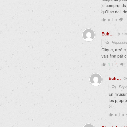
je comprends d
qu’il se doit 
0
0
Euh…
1 mo
Répondr
Clique, arrêt
vais finir par 
1
-1
Euh...
Répo
En m’usur
tes propre
ici !
0
0