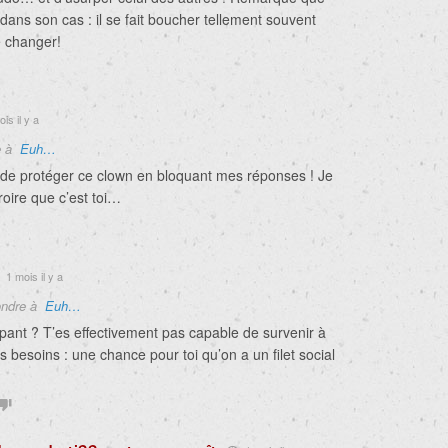
ans son cas : il se fait boucher tellement souvent
de changer!
is il y a
e à
Euh…
e de protéger ce clown en bloquant mes réponses ! Je
croire que c’est toi…
1 mois il y a
ndre à
Euh…
pant ? T’es effectivement pas capable de survenir à
s besoins : une chance pour toi qu’on a un filet social