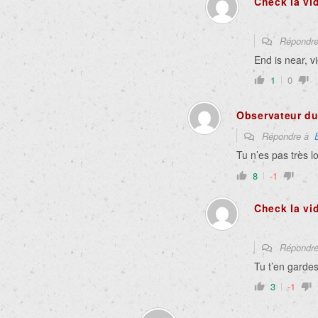
Check la vi
Répondr
End is near, v
1
0
Observateur du
Répondre à
Tu n’es pas très l
8
-1
Check la vi
Répondr
Tu t’en garde
3
-1