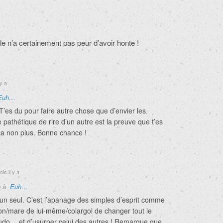
le n’a certainement pas peur d’avoir honte !
y a
Euh…
. T’es du pour faire autre chose que d’envier les
ve pathétique de rire d’un autre est la preuve que t’es
 ça non plus. Bonne chance !
is il y a
e à
Euh…
 un seul. C’est l’apanage des simples d’esprit comme
ion/mare de lui-même/colargol de changer tout le
do… et d’usurper celui des autres ! Remarque que