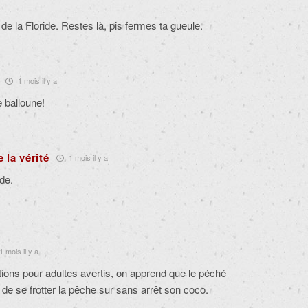
de la Floride. Restes là, pis fermes ta gueule.
1 mois il y a
balloune!
e la vérité
1 mois il y a
ide.
1 mois il y a
tions pour adultes avertis, on apprend que le péché
de se frotter la pêche sur sans arrêt son coco.