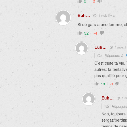
5
-2
Euh…
1 mois il y a
Si ce gars a une femme, el
32
-4
Euh…
1 mois il 
Répondre à
C’est triste ta vie
autres: ta tentati
pas qualifié pour
13
-3
Euh…
1 mo
Répondr
Non, toujours
sergaz/perdit
temps de pseu