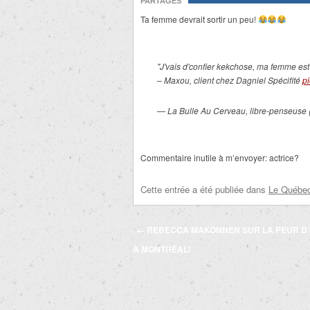
PARTAGES
Ta femme devrait sortir un peu!
"J'vais d'confier kekchose, ma femme est 
– Maxou, client chez Dagniel Spécifité
p
— La Bulle Au Cerveau, libre-penseus
Commentaire inutile à m’envoyer: actrice?
Cette entrée a été publiée dans
Le Québec 
Navigation
←
REBECCA MAKONNEN SUR LA PEUR D
des
À MONTRÉAL!
articles