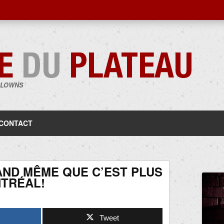
CLOWNS
Aller
au
contenu
CONTACT
AND MÊME QUE C’EST PLUS
NTRÉAL!
Tweet