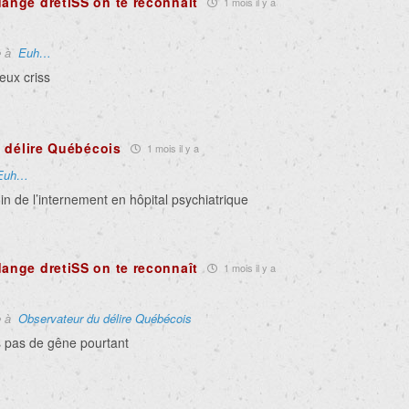
dange dretiSS on te reconnaît
1 mois il y a
e à
Euh…
ieux criss
 délire Québécois
1 mois il y a
Euh…
oin de l’internement en hôpital psychiatrique
dange dretiSS on te reconnaît
1 mois il y a
e à
Observateur du délire Québécois
s pas de gêne pourtant