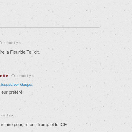
1 mois il y a
e la Fleuride.Te l’dit.
ette
1 mois il y a
L'inspecteur Gadget.
leur préféré
ois il y a
 faire peur, ils ont Trump et le ICE