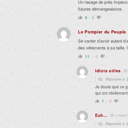
Un rasage de près impecca
futures démangeaisons.
3
0
Le Pompier du Peuple
Se vanter d’avoir autant d’
des vêtements à sa taille. 
11
-1
Idiots utiles
Répondre à
Je doute que ce ga
qui ont réellement
7
-1
Euh…
1 mois il 
Répondre à