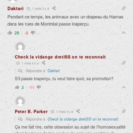
Daktari
1 mois il y a
Pendant ce temps, les animaux avec un drapeau du Hamas
dans les rues de Montréal passe inaperçu.
28
-8
Check la vidange dretiSS on te reconnaît
1 mois il y a
Répondre à
Daktari
S’il passe inaperçu, tu veut faire quoi, sa promotion?
2
-11
Peter B. Parker
1 mois il y a
Répondre à
Check la vidange dretiSS on te reconnaît
Ça me fait rire, cette obsession au sujet de l’homosexualité