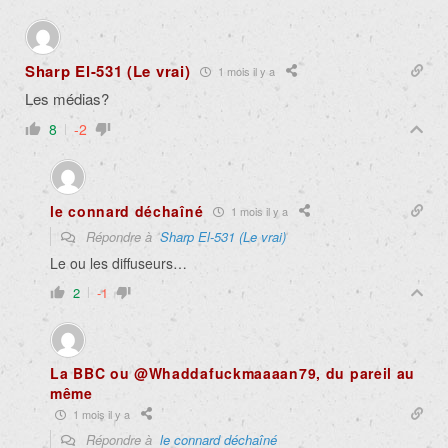
Sharp El-531 (Le vrai)
1 mois il y a
Les médias?
8
-2
le connard déchaîné
1 mois il y a
Répondre à
Sharp El-531 (Le vrai)
Le ou les diffuseurs…
2
-1
La BBC ou @Whaddafuckmaaaan79, du pareil au
même
1 mois il y a
Répondre à
le connard déchaîné