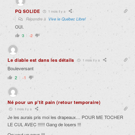
PQ SOLIDE
1 mois il y a
Répondre à
Vive le Québec Libre!
OUI.
3
-2
Le diable est dans les détails
1 mois il y a
Bouleversant
2
-1
Né pour un p'tit pain (retour temporaire)
1 mois il y a
Je les aurais pris moi les drapeaux… POUR ME TOCHER
LE CUL AVEC !!!!!! Gang de losers !!!
On veut un pays !!!