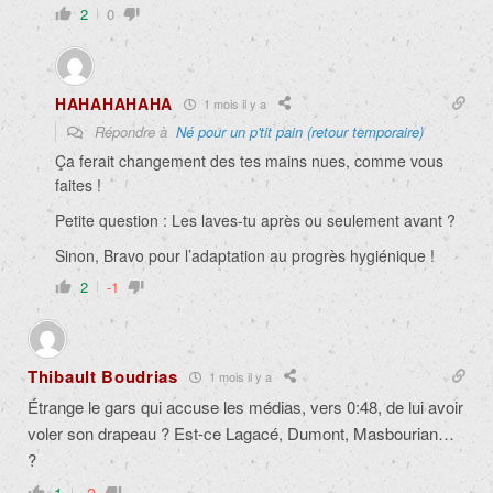
2
0
HAHAHAHAHA
1 mois il y a
Répondre à
Né pour un p'tit pain (retour temporaire)
Ça ferait changement des tes mains nues, comme vous
faites !
Petite question : Les laves-tu après ou seulement avant ?
Sinon, Bravo pour l’adaptation au progrès hygiénique !
2
-1
Thibault Boudrias
1 mois il y a
Étrange le gars qui accuse les médias, vers 0:48, de lui avoir
voler son drapeau ? Est-ce Lagacé, Dumont, Masbourian…
?