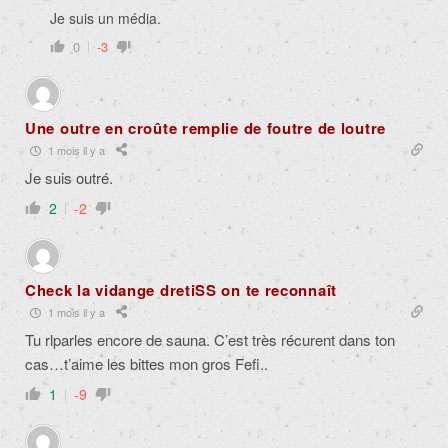
Je suis un média.
0
-3
Une outre en croûte remplie de foutre de loutre
1 mois il y a
Je suis outré.
2
-2
Check la vidange dretiSS on te reconnaît
1 mois il y a
Tu rlparles encore de sauna. C’est très récurent dans ton
cas…t’aime les bittes mon gros Fefi..
1
-9