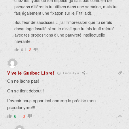
chez les types de ton espèce (je sais pas combien de
pseudos différents tu utilises dans une semaine, mais tu
fais également une fixation sur le P’tit laid).
Bouffeur de saucisses… j’ai l’impression que tu serais
davantage insulté si on te disait que tu fais feufi refoulé
avec tes propositions d’une pauvreté intellectuelle
navrante.
0
-2
Vive le Québec Libre!
1 mois il y a
On ne lâche pas!
On se tient debout!!
L’avenir nous appartient comme le précise mon
pseudonyme!!!
6
-3