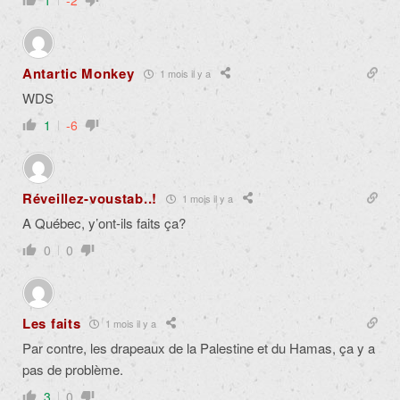
1
-2
Antartic Monkey
1 mois il y a
WDS
1
-6
Réveillez-voustab..!
1 mois il y a
A Québec, y’ont-ils faits ça?
0
0
Les faits
1 mois il y a
Par contre, les drapeaux de la Palestine et du Hamas, ça y a
pas de problème.
3
0