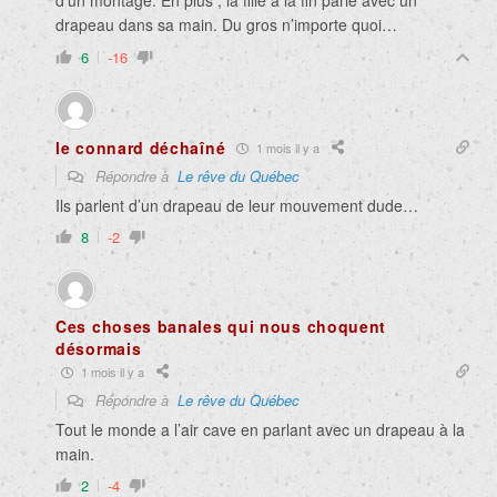
d’un montage. En plus , la fille à la fin parle avec un
drapeau dans sa main. Du gros n’importe quoi…
6
-16
le connard déchaîné
1 mois il y a
Répondre à
Le rêve du Québec
Ils parlent d’un drapeau de leur mouvement dude…
8
-2
Ces choses banales qui nous choquent
désormais
1 mois il y a
Répondre à
Le rêve du Québec
Tout le monde a l’air cave en parlant avec un drapeau à la
main.
2
-4