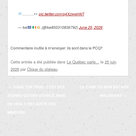
……….
pic.twitter.com/q4XzsyehNT
— Ive
(@Ive850310836792)
June 25, 2026
Commentaire inutile à m’envoyer: ils sont dans le PCQ?
Cette entrée a été publiée dans
Le Québec parle...
le
25 juin
2026
par
Clique du plateau
.
Navigation
←
DANS TON TROU, C’EST DES
LE CAMP DU NON EST BEN
des
JEUNES QUI ONT DOUBLÉ, MAIS
MALAISANT!
→
articles
EN VRAI, C’EST JUSTE DES
MINEURS!