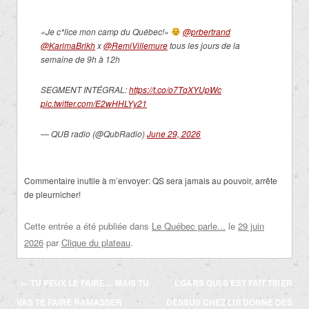
«Je c*lice mon camp du Québec!»
@prbertrand
@KarimaBrikh
x
@RemiVillemure
tous les jours de la
semaine de 9h à 12h
SEGMENT INTÉGRAL:
https://t.co/o7TqXYUpWc
pic.twitter.com/E2wHHLYy21
— QUB radio (@QubRadio)
June 29, 2026
Commentaire inutile à m’envoyer: QS sera jamais au pouvoir, arrête
de pleurnicher!
Cette entrée a été publiée dans
Le Québec parle...
le
29 juin
2026
par
Clique du plateau
.
Navigation
←
TU PEUX LE FAIRE… MAIS TU
L’GARS QUI S’EST FAIT TIRER
des
VAS TE FAIRE RAMASSER
DESSUS CHEZ LUI DONNE DES