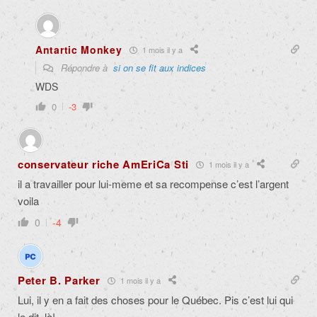
Antartic Monkey
1 mois il y a
Répondre à
si on se fit aux indices
WDS
0
-3
conservateur riche AmEriCa Sti
1 mois il y a
il a travailler pour lui-meme et sa recompense c’est l’argent
voila
0
-4
Peter B. Parker
1 mois il y a
Lui, il y en a fait des choses pour le Québec. Pis c’est lui qui
le dit, là!