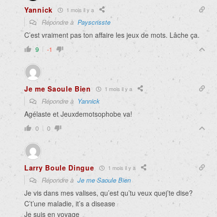
Yannick
1 mois il y a
Répondre à
Payscrisste
C’est vraiment pas ton affaire les jeux de mots. Lâche ça.
9
-1
Je me Saoule Bien
1 mois il y a
Répondre à
Yannick
Agélaste et Jeuxdemotsophobe va!
0
0
Larry Boule Dingue
1 mois il y a
Répondre à
Je me Saoule Bien
Je vis dans mes valises, qu’est qu’tu veux quej’te dise?
C’t’une maladie, it’s a disease
Je suis en voyage