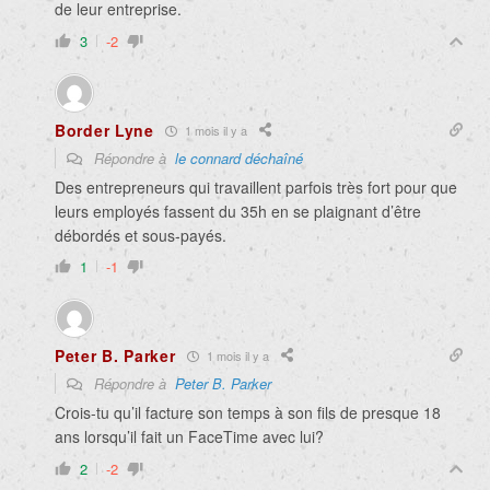
de leur entreprise.
3
-2
Border Lyne
1 mois il y a
Répondre à
le connard déchaîné
Des entrepreneurs qui travaillent parfois très fort pour que
leurs employés fassent du 35h en se plaignant d’être
débordés et sous-payés.
1
-1
Peter B. Parker
1 mois il y a
Répondre à
Peter B. Parker
Crois-tu qu’il facture son temps à son fils de presque 18
ans lorsqu’il fait un FaceTime avec lui?
2
-2