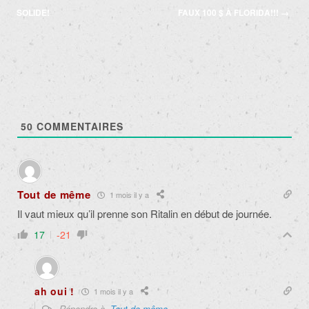
articles
SOLIDE!
FAUX 100 $ À FLORIDA!!!
→
50
COMMENTAIRES
Tout de même
1 mois il y a
Il vaut mieux qu’il prenne son Ritalin en début de journée.
17
-21
ah oui !
1 mois il y a
Répondre à
Tout de même