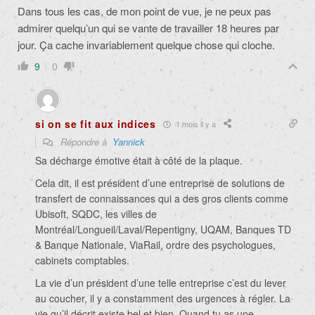
Dans tous les cas, de mon point de vue, je ne peux pas
admirer quelqu’un qui se vante de travailler 18 heures par
jour. Ça cache invariablement quelque chose qui cloche.
9
0
si on se fit aux indices
1 mois il y a
Répondre à
Yannick
Sa décharge émotive était à côté de la plaque.
Cela dit, il est président d’une entreprise de solutions de
transfert de connaissances qui a des gros clients comme
Ubisoft, SQDC, les villes de
Montréal/Longueil/Laval/Repentigny, UQAM, Banques TD
& Banque Nationale, ViaRail, ordre des psychologues,
cabinets comptables.
La vie d’un président d’une telle entreprise c’est du lever
au coucher, il y a constamment des urgences à régler. La
vie qu’il décrit existe bel et bien. Quand tu as une