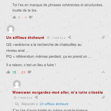
Toi t’es en manque de phrases cohérentes et structurées.
Inutile de te lire.
0
-1
Un siffleux étcheuré
1 mois il y a
QS =wokisme a la recherche de chatouilles au
niveau anal …
PQ = référendum mêmes perdant, ça en prend un …
Il a raison, c’est un lieu a fuire !
15
-21
Wowowan eurgardez-moé aller, m’a tutte crisséla
1 mois il y a
Répondre à
Un siffleux étcheuré
T’as l’air d’avoir hérité du même module logique