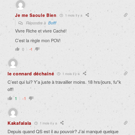
Je me Saoule Bien
1 mois il y a
Répondre à
Bofff
Vivre Riche et vivre Caché!
C’est la règle mon POV!
0
-1
le connard déchaîné
1 mois il y a
C’est qui lui? Y’a juste à travailler moins. 18 hrs/jours, fu*k
off!
1
-1
Kakafalala
1 mois il y a
Depuis quand QS est il au pouvoir? J’ai manqué quelque