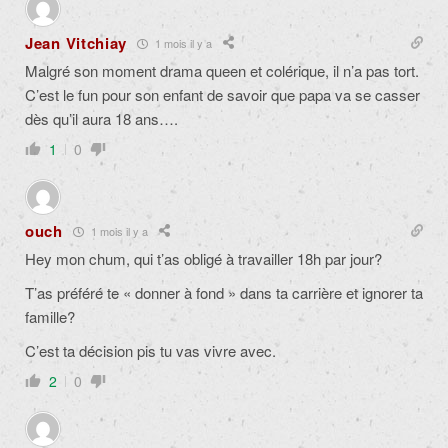
Jean Vitchiay
1 mois il y a
Malgré son moment drama queen et colérique, il n’a pas tort.
C’est le fun pour son enfant de savoir que papa va se casser
dès qu’il aura 18 ans….
1
0
ouch
1 mois il y a
Hey mon chum, qui t’as obligé à travailler 18h par jour?
T’as préféré te « donner à fond » dans ta carrière et ignorer ta
famille?
C’est ta décision pis tu vas vivre avec.
2
0