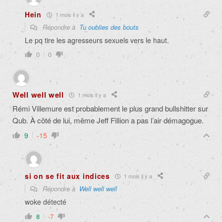
Hein
1 mois il y a
Répondre à
Tu oublies des bouts
Le pq tire les agresseurs sexuels vers le haut.
0
0
Well well well
1 mois il y a
Rémi Villemure est probablement le plus grand bullshitter sur
Qub. À côté de lui, même Jeff Fillion a pas l’air démagogue.
9
-15
si on se fit aux indices
1 mois il y a
Répondre à
Well well well
woke détecté
8
-7