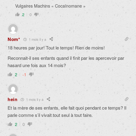
Vulgaires Machins « Cocaïnomane »
2
0
Nom*
1 mois il y a
18 heures par jour! Tout le temps! Rien de moins!
Reconnait-il ses enfants quand il finit par les apercevoir par
hasard une fois aux 14 mois?
2
-1
hein
1 mois il y a
Et la mère de ses enfants, elle fait quoi pendant ce temps? Il
parle comme s’il vivait tout seul à tout faire.
2
0