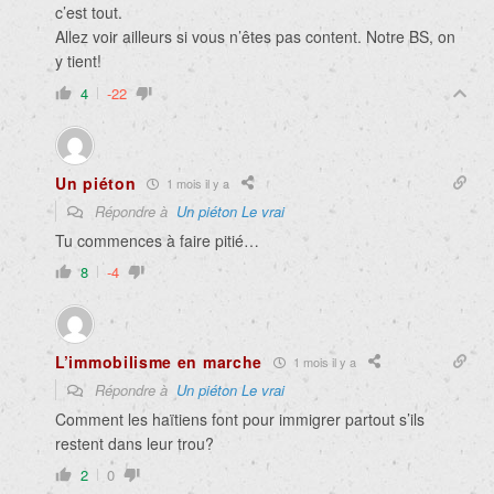
c’est tout.
Allez voir ailleurs si vous n’êtes pas content. Notre BS, on
y tient!
4
-22
Un piéton
1 mois il y a
Répondre à
Un piéton Le vrai
Tu commences à faire pitié…
8
-4
L’immobilisme en marche
1 mois il y a
Répondre à
Un piéton Le vrai
Comment les haïtiens font pour immigrer partout s’ils
restent dans leur trou?
2
0