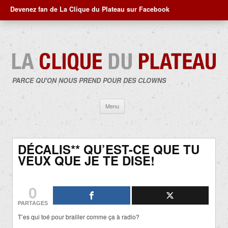
Devenez fan de La Clique du Plateau sur Facebook
PARCE QU'ON NOUS PREND POUR DES CLOWNS
Aller
Menu
au
contenu
DÉCALIS** QU’EST-CE QUE TU
VEUX QUE JE TE DISE!
0
PARTAGES
T’es qui toé pour brailler comme ça à radio?