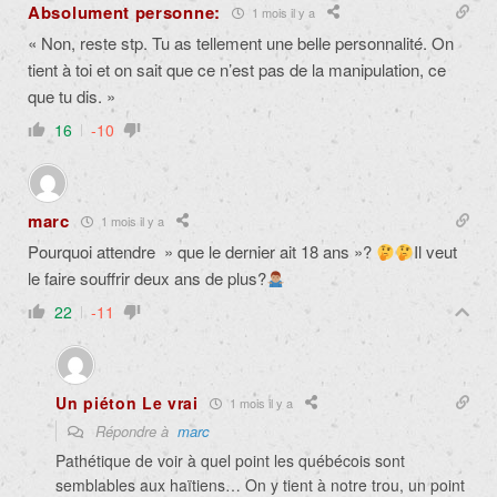
Absolument personne:
1 mois il y a
« Non, reste stp. Tu as tellement une belle personnalité. On
tient à toi et on sait que ce n’est pas de la manipulation, ce
que tu dis. »
16
-10
marc
1 mois il y a
Pourquoi attendre » que le dernier ait 18 ans »?
Il veut
le faire souffrir deux ans de plus?
22
-11
Un piéton Le vrai
1 mois il y a
Répondre à
marc
Pathétique de voir à quel point les québécois sont
semblables aux haïtiens… On y tient à notre trou, un point