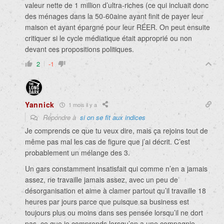
valeur nette de 1 million d’ultra-riches (ce qui incluait donc
des ménages dans la 50-60aine ayant finit de payer leur
maison et ayant épargné pour leur RÉER. On peut ensuite
critiquer si le cycle médiatique était approprié ou non
devant ces propositions politiques.
2
-1
Yannick
1 mois il y a
Répondre à
si on se fit aux indices
Je comprends ce que tu veux dire, mais ça rejoins tout de
même pas mal les cas de figure que j’ai décrit. C’est
probablement un mélange des 3.
Un gars constamment insatisfait qui comme n’en a jamais
assez, ne travaille jamais assez, avec un peu de
désorganisation et aime à clamer partout qu’il travaille 18
heures par jours parce que puisque sa business est
toujours plus ou moins dans ses pensée lorsqu’il ne dort
pas, ce que je comprends lorsqu’on a une compagnie,