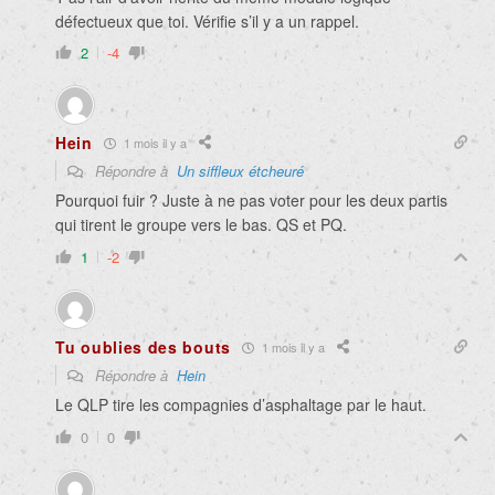
défectueux que toi. Vérifie s’il y a un rappel.
2
-4
Hein
1 mois il y a
Répondre à
Un siffleux étcheuré
Pourquoi fuir ? Juste à ne pas voter pour les deux partis
qui tirent le groupe vers le bas. QS et PQ.
1
-2
Tu oublies des bouts
1 mois il y a
Répondre à
Hein
Le QLP tire les compagnies d’asphaltage par le haut.
0
0