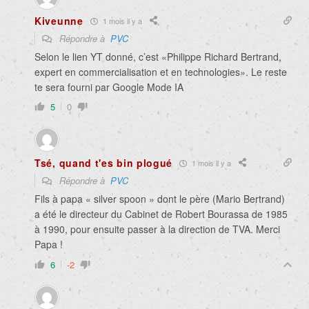
Kiveunne
1 mois il y a
Répondre à
PVC
Selon le lien YT donné, c’est «Philippe Richard Bertrand,
expert en commercialisation et en technologies». Le reste
te sera fourni par Google Mode IA
5
0
Tsé, quand t'es bin plogué
1 mois il y a
Répondre à
PVC
Fils à papa « silver spoon » dont le père (Mario Bertrand)
a été le directeur du Cabinet de Robert Bourassa de 1985
à 1990, pour ensuite passer à la direction de TVA. Merci
Papa !
6
-2