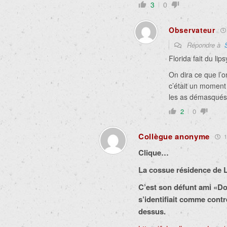
3
0
Observateur
Répondre à
Florida fait du lips
On dira ce que l’
c’était un moment 
les as démasqués
2
0
Collègue anonyme
1
Clique…
La cossue résidence de La
C’est son défunt ami «Do
s’identifiait comme contr
dessus.