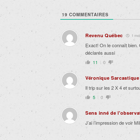
19
COMMENTAIRES
Revenu Québec
1 mois
Exact! On le connaît bien. O
déclarés aussi
11
0
Véronique Sarcastique
Il trip sur les 2 X 4 et surt
5
0
Sens inné de l'observa
J’ai l’impression de voir Mil