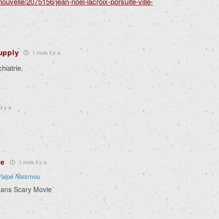
/nouvelle/2075156/jean-noel-lacroix-porsuite-ville-
Supply
1 mois il y a
hiatrie.
il y a
le
1 mois il y a
Yalpé Nissmou
dans Scary Movie