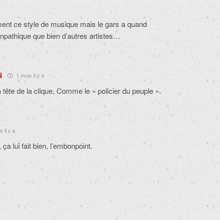
ment ce style de musique mais le gars a quand
npathique que bien d’autres artistes…
i
1 mois il y a
a tête de la clique. Comme le « policier du peuple ».
 il y a
 ça lui fait bien, l’embonpoint.