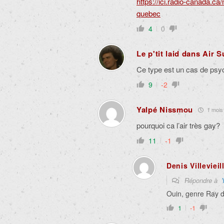
https://ici.radio-canada.ca
quebec
4
0
Le p'tit laid dans Air 
Ce type est un cas de psyc
9
-2
Yalpé Nissmou
1 mois 
pourquoi ca l’air très gay?
11
-1
Denis Villevieil
Répondre à
Ouin, genre Ray 
1
-1