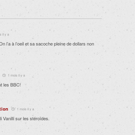
 il y a
n l’a à l’oeil et sa sacoche pleine de dollars non
1 mois il y a
out les BBC!
tion
1 mois il y a
li Vanilli sur les stéroïdes.