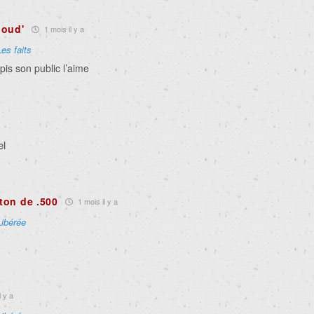
poud'
1 mois il y a
Les faits
pis son public l’aime
el
ton de .500
1 mois il y a
Libérée
l y a