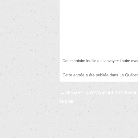
Commentaire inutile à m’envoyer: l’autre ave
Cette entrée a été publiée dans
Le Québec 
Navigation
←
DÉCALIS** QU’EST-CE QUE TU VEUX QU
des
TE DISE!
articles