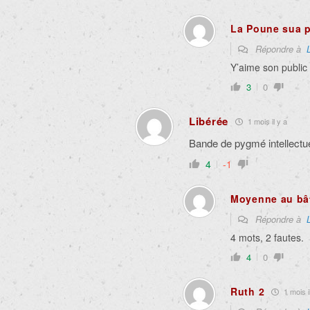
La Poune sua 
Répondre à
Y’aime son public 
3
0
Libérée
1 mois il y a
Bande de pygmé intellectu
4
-1
Moyenne au bâ
Répondre à
4 mots, 2 fautes.
4
0
Ruth 2
1 mois i