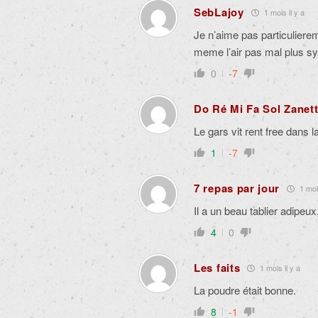
SebLajoy
1 mois il y a
Je n’aime pas particuliere
meme l’air pas mal plus sy
0
-7
Do Ré Mi Fa Sol Zanett
Le gars vit rent free dans l
1
-7
7 repas par jour
1 mois
Il a un beau tablier adipeux,
4
0
Les faits
1 mois il y a
La poudre était bonne.
8
-1