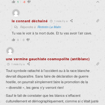
1
-8
le connard déchaîné
1 mois il y a
Répondre à
Rintintin Le Malin
Tu vas le voir à ta mort dude. Et tu vas avoir l’air cave.
0
0
une vermine gauchiste cosmopolite (antiblanc)
1 mois il y a
Tout symbole rattaché à l’occident ou à la race blanche
devrait disparaître. Sans faire de déclaration de guerre
hostile, on pourrait simplement faire la promotion de la
« diversité », les gens n’y verront rien!
Sauf le fait de constater que les blancs s’effacent
culturellement et démographiquement, comme si c’était juste