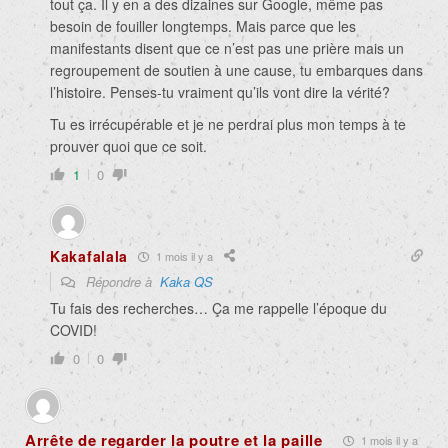
tout ça. Il y en a des dizaines sur Google, même pas
besoin de fouiller longtemps. Mais parce que les
manifestants disent que ce n’est pas une prière mais un
regroupement de soutien à une cause, tu embarques dans
l’histoire. Penses-tu vraiment qu’ils vont dire la vérité?
Tu es irrécupérable et je ne perdrai plus mon temps à te
prouver quoi que ce soit.
1
0
Kakafalala
1 mois il y a
Répondre à
Kaka QS
Tu fais des recherches… Ça me rappelle l’époque du
COVID!
0
0
Arrête de regarder la poutre et la paille
1 mois il y a