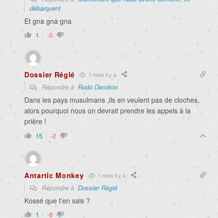
débarquent
Et gna gna gna
1
-3
Dossier Réglé
1 mois il y a
Répondre à
Rodo Dendron
Dans les pays musulmans ,ils en veulent pas de cloches,
alors pourquoi nous on devrait prendre les appels à la
prière !
15
-2
Antartic Monkey
1 mois il y a
Répondre à
Dossier Réglé
Kossé que t’en sais ?
1
-8