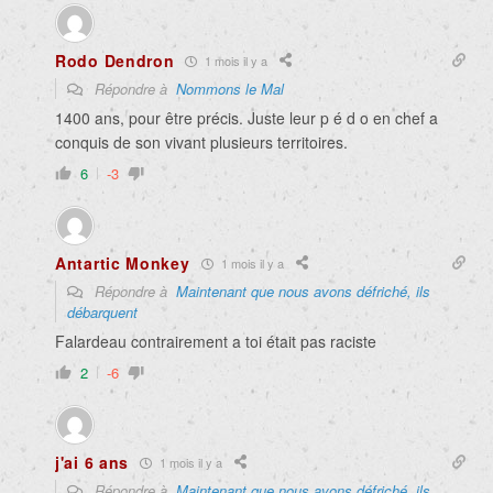
Rodo Dendron
1 mois il y a
Répondre à
Nommons le Mal
1400 ans, pour être précis. Juste leur p é d o en chef a
conquis de son vivant plusieurs territoires.
6
-3
Antartic Monkey
1 mois il y a
Répondre à
Maintenant que nous avons défriché, ils
débarquent
Falardeau contrairement a toi était pas raciste
2
-6
j'ai 6 ans
1 mois il y a
Répondre à
Maintenant que nous avons défriché, ils