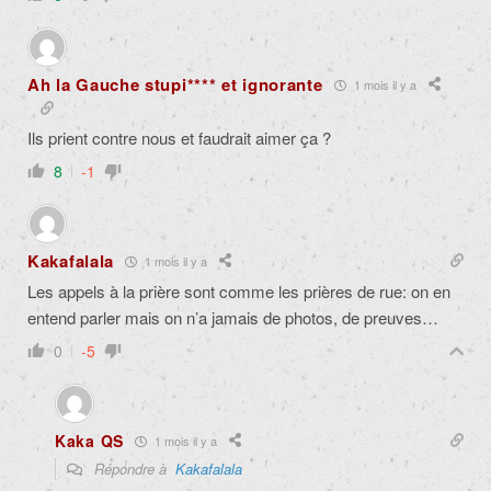
Ah la Gauche stupi**** et ignorante
1 mois il y a
Ils prient contre nous et faudrait aimer ça ?
8
-1
Kakafalala
1 mois il y a
Les appels à la prière sont comme les prières de rue: on en
entend parler mais on n’a jamais de photos, de preuves…
0
-5
Kaka QS
1 mois il y a
Répondre à
Kakafalala