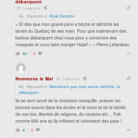
débarquent
1 mois il y a
Répondre à
Rodo Dendron
« Et dire que mon grand-père a bûché et défriché les
terres du Québec de ses main. Pour que maintenant des
barbus débarquent chez-nous pour y construire des
mosquée et nous faire manger Halal! » –
Pierre Lefardeau
40
-4
Nommons le Mal
1 mois il y a
Répondre à
Maintenant que nous avons défriché, ils
débarquent
Ils se sont servit de la révolution tranquille ,enlever les
bonnes soeurs dans les écoles et la cecm et de la laïcité,
de nos lois, libertés de religions, du racisme etc… Fait
comme 600 ans qu’ils infiltrent et colonisent des pays !
4
-2