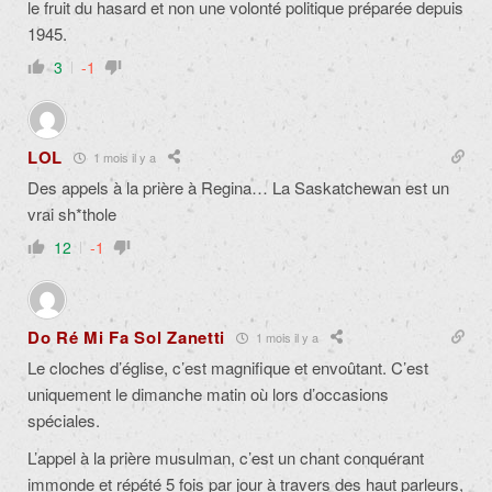
le fruit du hasard et non une volonté politique préparée depuis
1945.
3
-1
LOL
1 mois il y a
Des appels à la prière à Regina… La Saskatchewan est un
vrai sh*thole
12
-1
Do Ré Mi Fa Sol Zanetti
1 mois il y a
Le cloches d’église, c’est magnifique et envoûtant. C’est
uniquement le dimanche matin où lors d’occasions
spéciales.
L’appel à la prière musulman, c’est un chant conquérant
immonde et répété 5 fois par jour à travers des haut parleurs,