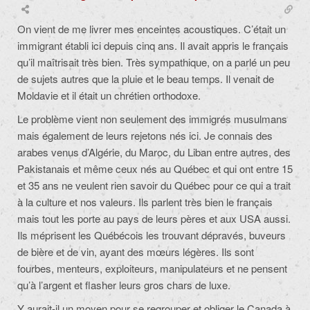
On vient de me livrer mes enceintes acoustiques. C’était un
immigrant établi ici depuis cinq ans. Il avait appris le français
qu’il maîtrisait très bien. Très sympathique, on a parlé un peu
de sujets autres que la pluie et le beau temps. Il venait de
Moldavie et il était un chrétien orthodoxe.
Le problème vient non seulement des immigrés musulmans
mais également de leurs rejetons nés ici. Je connais des
arabes venus d’Algérie, du Maroc, du Liban entre autres, des
Pakistanais et même ceux nés au Québec et qui ont entre 15
et 35 ans ne veulent rien savoir du Québec pour ce qui a trait
à la culture et nos valeurs. Ils parlent très bien le français
mais tout les porte au pays de leurs pères et aux USA aussi.
Ils méprisent les Québécois les trouvant dépravés, buveurs
de bière et de vin, ayant des mœurs légères. Ils sont
fourbes, menteurs, exploiteurs, manipulateurs et ne pensent
qu’à l’argent et flasher leurs gros chars de luxe.
Y aurait-il un moyen pour se regrouper et obliger le Canada à