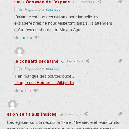
3001 Odyssée de l'espace
1 mois il y a
Répondre à
sauf que
L’islam, c’est une des raisons pour laquelle les
extraterrestres ne nous visiteront jamais, ils attendent
qu’on évolue et sorte du Moyen Âge
16
0
le connard déchaîné
1 mois il y a
Répondre à
sauf que
T’en manque des bouttes dude…
Liturgie des Heures — Wikipédia
0
-1
si on se fit aux indices
1 mois il y a
Les églises sont là depuis le 17e et 18e siècle et leurs droits
sont acquis depuis minimum plus d’une centaine d’année.