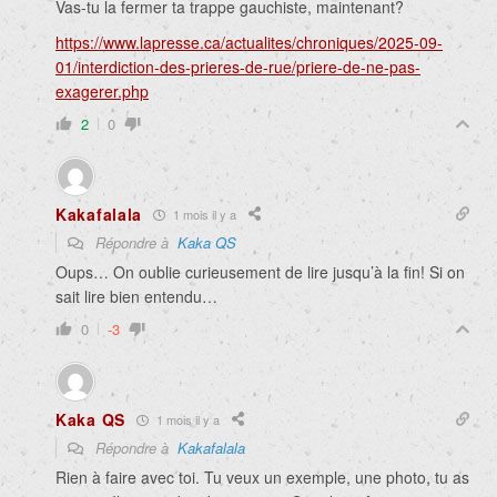
Vas-tu la fermer ta trappe gauchiste, maintenant?
https://www.lapresse.ca/actualites/chroniques/2025-09-
01/interdiction-des-prieres-de-rue/priere-de-ne-pas-
exagerer.php
2
0
Kakafalala
1 mois il y a
Répondre à
Kaka QS
Oups… On oublie curieusement de lire jusqu’à la fin! Si on
sait lire bien entendu…
0
-3
Kaka QS
1 mois il y a
Répondre à
Kakafalala
Rien à faire avec toi. Tu veux un exemple, une photo, tu as