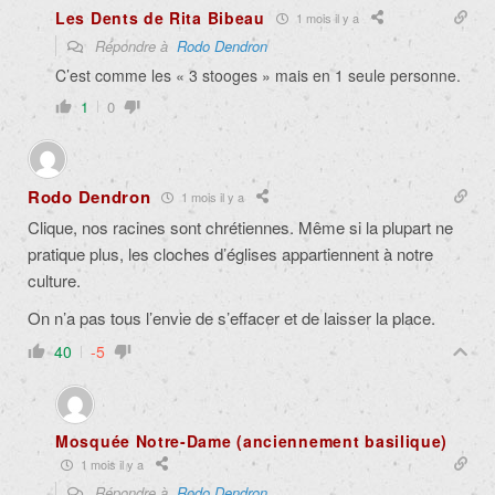
Les Dents de Rita Bibeau
1 mois il y a
Répondre à
Rodo Dendron
C’est comme les « 3 stooges » mais en 1 seule personne.
1
0
Rodo Dendron
1 mois il y a
Clique, nos racines sont chrétiennes. Même si la plupart ne
pratique plus, les cloches d’églises appartiennent à notre
culture.
On n’a pas tous l’envie de s’effacer et de laisser la place.
40
-5
Mosquée Notre-Dame (anciennement basilique)
1 mois il y a
Répondre à
Rodo Dendron