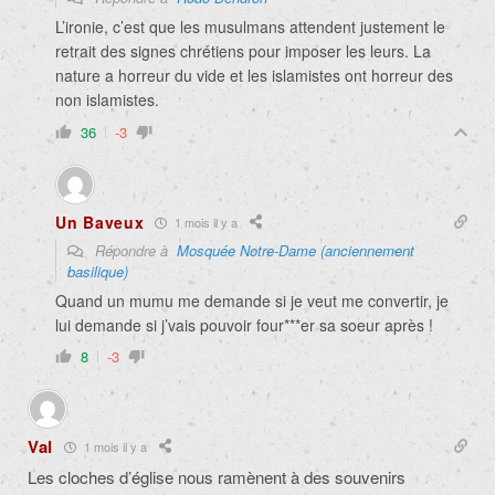
L’ironie, c’est que les musulmans attendent justement le
retrait des signes chrétiens pour imposer les leurs. La
nature a horreur du vide et les islamistes ont horreur des
non islamistes.
36
-3
Un Baveux
1 mois il y a
Répondre à
Mosquée Notre-Dame (anciennement
basilique)
Quand un mumu me demande si je veut me convertir, je
lui demande si j’vais pouvoir four***er sa soeur après !
8
-3
Val
1 mois il y a
Les cloches d’église nous ramènent à des souvenirs