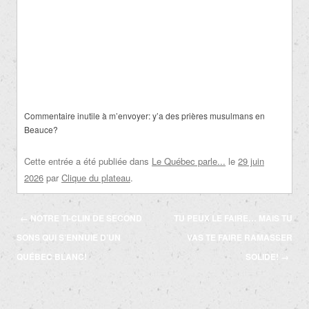
Commentaire inutile à m’envoyer: y’a des prières musulmans en
Beauce?
Cette entrée a été publiée dans
Le Québec parle...
le
29 juin
2026
par
Clique du plateau
.
Navigation
←
NOTRE TI-CLIN DE SECOND
TU PEUX LE FAIRE… MAIS TU
des
SONS QUI S’ENNUIE D’UN
VAS TE FAIRE RAMASSER
articles
QUÉBEC BLANC!
SOLIDE!
→