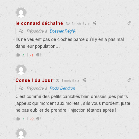
le connard déchaîné
1 mois il y a
Répondre à
Dossier Réglé
Ils ne veulent pas de cloches parce qu’il y en a pas mal
dans leur population…
1
-1
Conseil du Jour
1 mois il y a
Répondre à
Rodo Dendron
C’est comme des petits caniches bien dressés ,des petits
jappeux qui mordent aux mollets , s’ils vous mordent, juste
ne pas oublier de prendre l’injection tétanos après !
1
-2