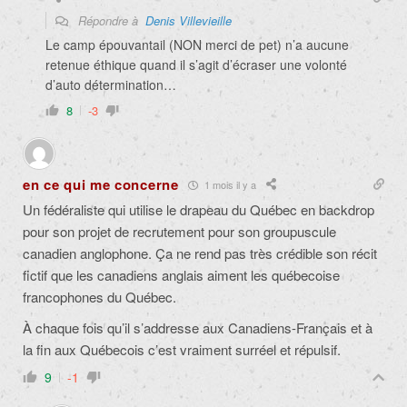
Répondre à
Denis Villevieille
Le camp épouvantail (NON merci de pet) n’a aucune
retenue éthique quand il s’agit d’écraser une volonté
d’auto détermination…
8
-3
en ce qui me concerne
1 mois il y a
Un fédéraliste qui utilise le drapeau du Québec en backdrop
pour son projet de recrutement pour son groupuscule
canadien anglophone. Ça ne rend pas très crédible son récit
fictif que les canadiens anglais aiment les québecoise
francophones du Québec.
À chaque fois qu’il s’addresse aux Canadiens-Français et à
la fin aux Québecois c’est vraiment surréel et répulsif.
9
-1