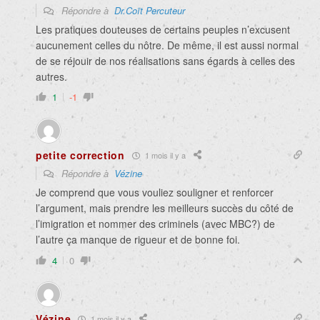
Répondre à
Dr.Coït Percuteur
Les pratiques douteuses de certains peuples n’excusent
aucunement celles du nôtre. De même, il est aussi normal
de se réjouir de nos réalisations sans égards à celles des
autres.
1
-1
petite correction
1 mois il y a
Répondre à
Vézine
Je comprend que vous vouliez souligner et renforcer
l’argument, mais prendre les meilleurs succès du côté de
l’imigration et nommer des criminels (avec MBC?) de
l’autre ça manque de rigueur et de bonne foi.
4
0
Vézine
1 mois il y a