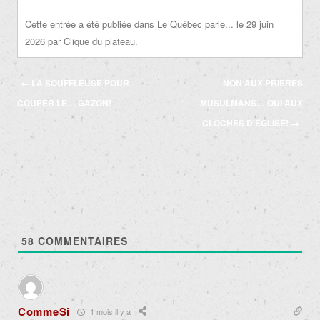
Cette entrée a été publiée dans
Le Québec parle...
le
29 juin
2026
par
Clique du plateau
.
Navigation
←
LA SOUFFLEUSE POUR
NON AUX PRIÈRES
des
COUPER LE… GAZON!
MUSULMANS… OUI AUX
articles
CLOCHES D’ÉGLISE!
→
58
COMMENTAIRES
CommeSi
1 mois il y a