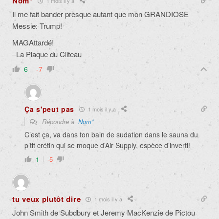
Nom*
1 mois il y a
Il me fait bander presque autant que mon GRANDIOSE
Messie: Trump!
MAGAttardé!
–La Plaque du Cliteau
6
-7
Ça s'peut pas
1 mois il y a
Répondre à
Nom*
C’est ça, va dans ton bain de sudation dans le sauna du
p’tit crétin qui se moque d’Air Supply, espèce d’inverti!
1
-5
tu veux plutôt dire
1 mois il y a
John Smith de Subdbury et Jeremy MacKenzie de Pictou