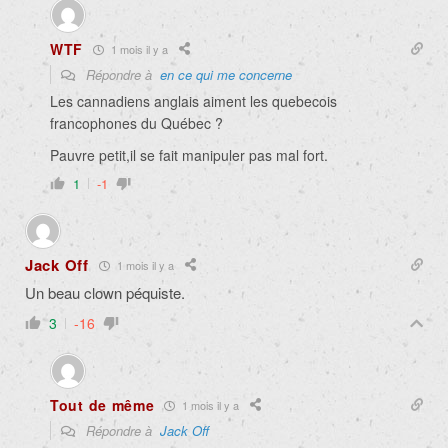
WTF
1 mois il y a
Répondre à
en ce qui me concerne
Les cannadiens anglais aiment les quebecois
francophones du Québec ?
Pauvre petit,il se fait manipuler pas mal fort.
1
-1
Jack Off
1 mois il y a
Un beau clown péquiste.
3
-16
Tout de même
1 mois il y a
Répondre à
Jack Off