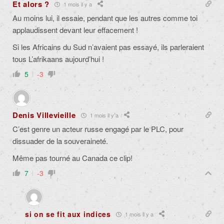
Et alors ?
1 mois il y a
Au moins lui, il essaie, pendant que les autres comme toi
applaudissent devant leur effacement !
Si les Africains du Sud n’avaient pas essayé, ils parleraient
tous L’afrikaans aujourd’hui !
5
-3
Denis Villevieille
1 mois il y a
C’est genre un acteur russe engagé par le PLC, pour
dissuader de la souveraineté.
Même pas tourné au Canada ce clip!
7
-3
si on se fit aux indices
1 mois il y a