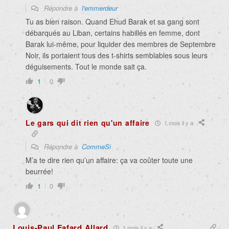
Répondre à
l'emmerdeur
Tu as bien raison. Quand Ehud Barak et sa gang sont
débarqués au Liban, certains habillés en femme, dont
Barak lui-même, pour liquider des membres de Septembre
Noir, ils portaient tous des t-shirts semblables sous leurs
déguisements. Tout le monde sait ça.
1
0
Le gars qui dit rien qu'un affaire
1 mois il y a
Répondre à
CommeSi
M’a te dire rien qu’un affaire: ça va coûter toute une
beurrée!
1
0
Louis-Paul Fafard Allard
1 mois il y a