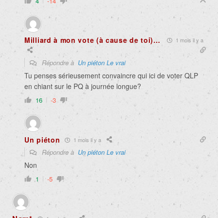
4
-14
Milliard à mon vote (à cause de toi)…
1 mois il y a
Répondre à
Un piéton Le vrai
Tu penses sérieusement convaincre qui ici de voter QLP
en chiant sur le PQ à journée longue?
16
-3
Un piéton
1 mois il y a
Répondre à
Un piéton Le vrai
Non
1
-5