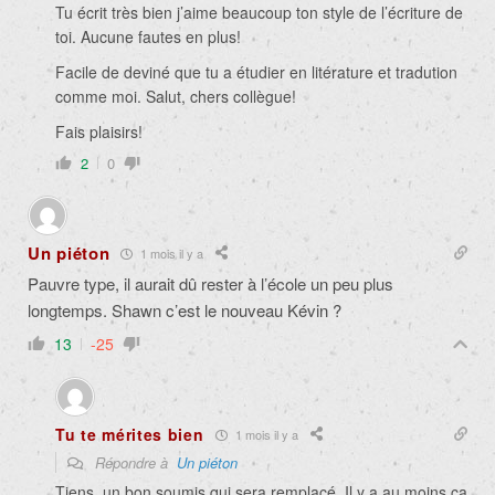
Tu écrit très bien j’aime beaucoup ton style de l’écriture de
toi. Aucune fautes en plus!
Facile de deviné que tu a étudier en litérature et tradution
comme moi. Salut, chers collègue!
Fais plaisirs!
2
0
Un piéton
1 mois il y a
Pauvre type, il aurait dû rester à l’école un peu plus
longtemps. Shawn c’est le nouveau Kévin ?
13
-25
Tu te mérites bien
1 mois il y a
Répondre à
Un piéton
Tiens, un bon soumis qui sera remplacé. Il y a au moins ça