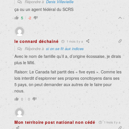
Répondre à
Denis Villevieille
ça ou un agent fédéral du SCRS
5
-2
le connard déchaîné
1 mois il y a
Répondre à
si on se fit aux indices
Avec le nom de famille qu’il a, d’origine écossaise, je dirais
plus le MI6.
Raison: Le Canada fait partit des « five eyes ». Comme les
lois interdit d’espionner ses propres concitoyens dans ses
5 pays, on peut demander aux autres de le faire pour
nous.
0
0
Mon territoire post national non cédé
1 mois il y a