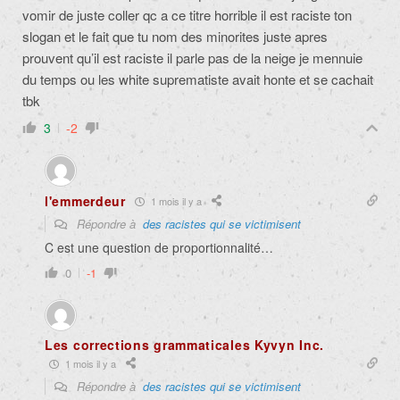
vomir de juste coller qc a ce titre horrible il est raciste ton
slogan et le fait que tu nom des minorites juste apres
prouvent qu’il est raciste il parle pas de la neige je mennuie
du temps ou les white suprematiste avait honte et se cachait
tbk
3
-2
l'emmerdeur
1 mois il y a
Répondre à
des racistes qui se victimisent
C est une question de proportionnalité…
0
-1
Les corrections grammaticales Kyvyn Inc.
1 mois il y a
Répondre à
des racistes qui se victimisent