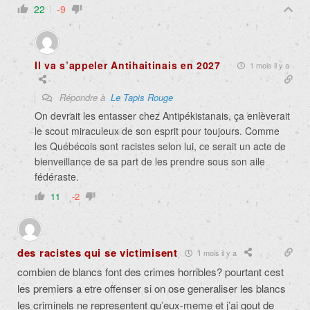
22
-9
Il va s’appeler Antihaitinais en 2027
1 mois il y a
Répondre à
Le Tapis Rouge
On devrait les entasser chez Antipékistanais, ça enlèverait
le scout miraculeux de son esprit pour toujours. Comme
les Québécois sont racistes selon lui, ce serait un acte de
bienveillance de sa part de les prendre sous son aile
fédéraste.
11
-2
des racistes qui se victimisent
1 mois il y a
combien de blancs font des crimes horribles? pourtant cest
les premiers a etre offenser si on ose generaliser les blancs
les criminels ne representent qu’eux-meme et j’ai gout de