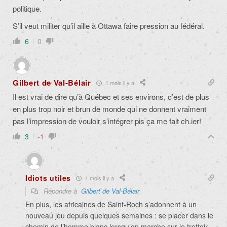
politique.
S’il veut militer qu’il aille à Ottawa faire pression au fédéral.
6
0
Gilbert de Val-Bélair
1 mois il y a
Il est vrai de dire qu’à Québec et ses environs, c’est de plus
en plus trop noir et brun de monde qui ne donnent vraiment
pas l’impression de vouloir s’intégrer pis ça me fait ch.ier!
3
-1
Idiots utiles
1 mois il y a
Répondre à
Gilbert de Val-Bélair
En plus, les africaines de Saint-Roch s’adonnent à un
nouveau jeu depuis quelques semaines : se placer dans le
chemin de l’homme blanc lorsqu’on marche sur le trottoir.