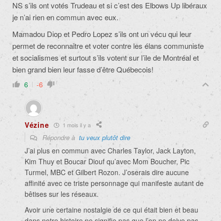
NS s’ils ont votés Trudeau et si c’est des Elbows Up libéraux
je n’ai rien en commun avec eux.
Mamadou Diop et Pedro Lopez s’ils ont un vécu qui leur
permet de reconnaitre et voter contre les élans communiste
et socialismes et surtout s’ils votent sur l’ile de Montréal et
bien grand bien leur fasse d’être Québecois!
6
-6
Vézine
1 mois il y a
Répondre à
tu veux plutôt dire
J’ai plus en commun avec Charles Taylor, Jack Layton,
Kim Thuy et Boucar Diouf qu’avec Mom Boucher, Pic
Turmel, MBC et Gilbert Rozon. J’oserais dire aucune
affinité avec ce triste personnage qui manifeste autant de
bêtises sur les réseaux.
Avoir une certaine nostalgie de ce qui était bien et beau
dans notre histoire ne signifie pas que l’on ne doive pas