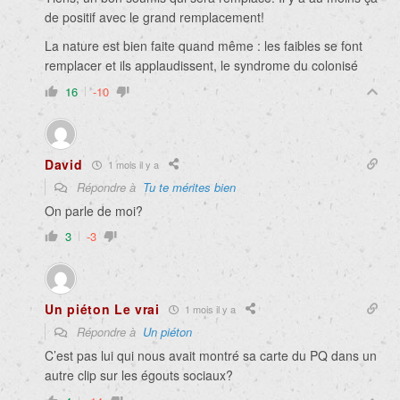
de positif avec le grand remplacement!
La nature est bien faite quand même : les faibles se font
remplacer et ils applaudissent, le syndrome du colonisé
16
-10
David
1 mois il y a
Répondre à
Tu te mérites bien
On parle de moi?
3
-3
Un piéton Le vrai
1 mois il y a
Répondre à
Un piéton
C’est pas lui qui nous avait montré sa carte du PQ dans un
autre clip sur les égouts sociaux?