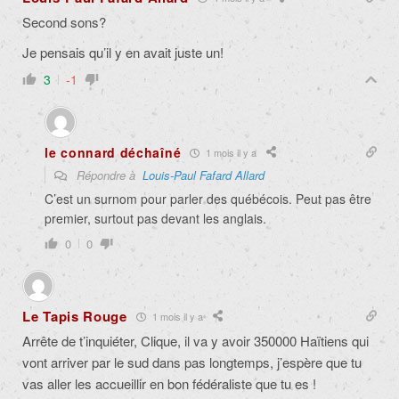
Second sons?
Je pensais qu’il y en avait juste un!
3
-1
le connard déchaîné
1 mois il y a
Répondre à
Louis-Paul Fafard Allard
C’est un surnom pour parler des québécois. Peut pas être
premier, surtout pas devant les anglais.
0
0
Le Tapis Rouge
1 mois il y a
Arrête de t’inquiéter, Clique, il va y avoir 350000 Haïtiens qui
vont arriver par le sud dans pas longtemps, j’espère que tu
vas aller les accueillir en bon fédéraliste que tu es !