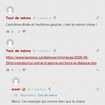
Tout de même
1 mois il y a
L’extrême-droite et l’extrême-gauche, c’est la même chose !
4
-2
Tout de même
1 mois il y a
https://www.lapresse.ca/dialogue/chroniques/2026-06-
29/immigration/un-signal-d-alarme-qui-force-le-dialogue.php
1
-1
wow!
1 mois il y a
Répondre à
Tout de même
Merci. Cet exemple qui montre bien que la chaire