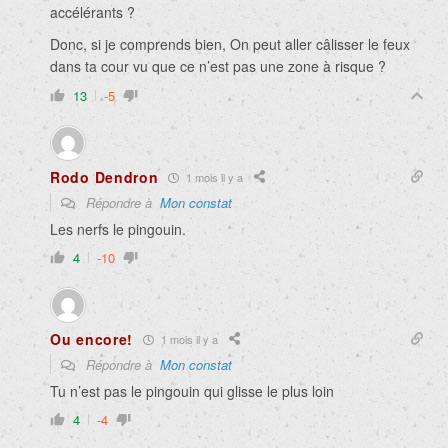
accélérants ?
Donc, si je comprends bien, On peut aller câlisser le feux
dans ta cour vu que ce n’est pas une zone à risque ?
13
-5
Rodo Dendron
1 mois il y a
Répondre à
Mon constat
Les nerfs le pingouin.
4
-10
Ou encore!
1 mois il y a
Répondre à
Mon constat
Tu n’est pas le pingouin qui glisse le plus loin
4
-4