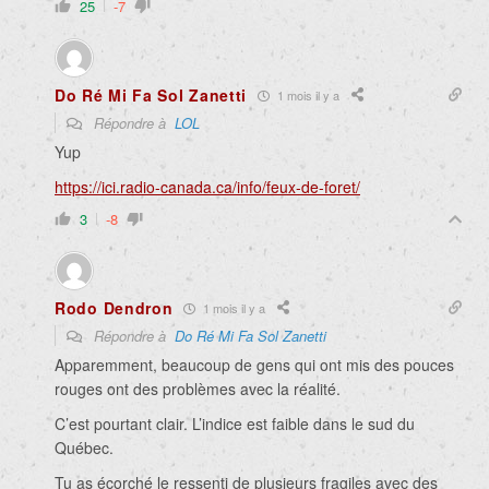
25
-7
Do Ré Mi Fa Sol Zanetti
1 mois il y a
Répondre à
LOL
Yup
https://ici.radio-canada.ca/info/feux-de-foret/
3
-8
Rodo Dendron
1 mois il y a
Répondre à
Do Ré Mi Fa Sol Zanetti
Apparemment, beaucoup de gens qui ont mis des pouces
rouges ont des problèmes avec la réalité.
C’est pourtant clair. L’indice est faible dans le sud du
Québec.
Tu as écorché le ressenti de plusieurs fragiles avec des