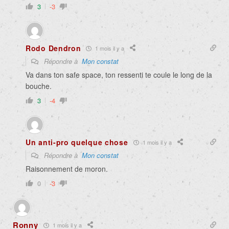
3
-3
Rodo Dendron
1 mois il y a
Répondre à
Mon constat
Va dans ton safe space, ton ressenti te coule le long de la
bouche.
3
-4
Un anti-pro quelque chose
1 mois il y a
Répondre à
Mon constat
Raisonnement de moron.
0
-3
Ronny
1 mois il y a