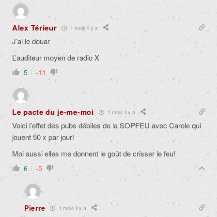
Alex Térieur
1 mois il y a
J’ai le douar
L’auditeur moyen de radio X
5
-11
Le pacte du je-me-moi
1 mois il y a
Voici l’effet des pubs débiles de la SOPFEU avec Carole qui
jouent 50 x par jour!
Moi aussi elles me donnent le goût de crisser le feu!
6
-5
Pierre
1 mois il y a