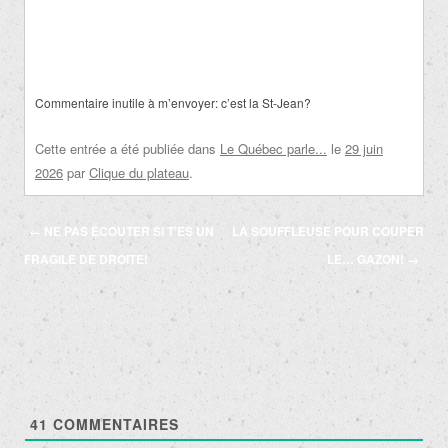
Commentaire inutile à m’envoyer: c’est la St-Jean?
Cette entrée a été publiée dans
Le Québec parle...
le
29 juin
2026
par
Clique du plateau
.
Navigation
←
NE PAS ÉCOUTER SI T’ES UN
LA SOUFFLEUSE POUR COUPER
des
FRAGILE DE DROITE!
LE… GAZON!
→
articles
41
COMMENTAIRES