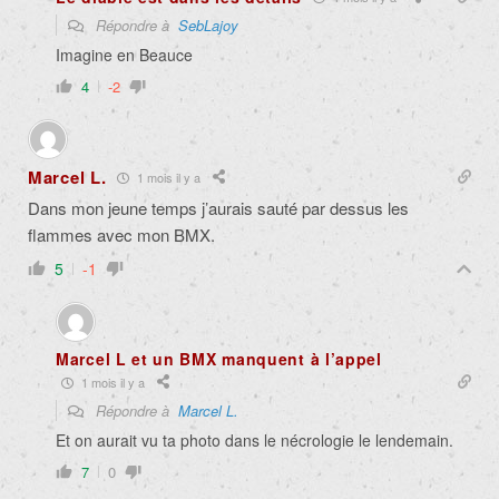
Répondre à
SebLajoy
Imagine en Beauce
4
-2
Marcel L.
1 mois il y a
Dans mon jeune temps j’aurais sauté par dessus les
flammes avec mon BMX.
5
-1
Marcel L et un BMX manquent à l’appel
1 mois il y a
Répondre à
Marcel L.
Et on aurait vu ta photo dans le nécrologie le lendemain.
7
0