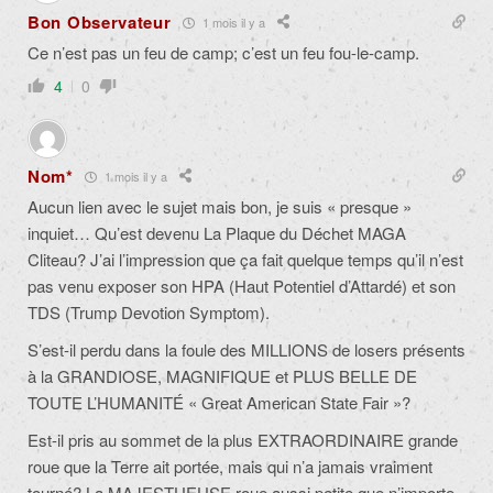
Bon Observateur
1 mois il y a
Ce n’est pas un feu de camp; c’est un feu fou-le-camp.
4
0
Nom*
1 mois il y a
Aucun lien avec le sujet mais bon, je suis « presque »
inquiet… Qu’est devenu La Plaque du Déchet MAGA
Cliteau? J’ai l’impression que ça fait quelque temps qu’il n’est
pas venu exposer son HPA (Haut Potentiel d’Attardé) et son
TDS (Trump Devotion Symptom).
S’est-il perdu dans la foule des MILLIONS de losers présents
à la GRANDIOSE, MAGNIFIQUE et PLUS BELLE DE
TOUTE L’HUMANITÉ « Great American State Fair »?
Est-il pris au sommet de la plus EXTRAORDINAIRE grande
roue que la Terre ait portée, mais qui n’a jamais vraiment
tourné? La MAJESTUEUSE roue aussi petite que n’importe