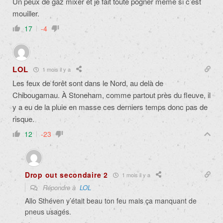
Un peux de gaz mixer et je fait toute pogner même si c’est
mouiller.
17
-4
LOL
1 mois il y a
Les feux de forêt sont dans le Nord, au delà de
Chibougamau. À Stoneham, comme partout près du fleuve, il
y a eu de la pluie en masse ces derniers temps donc pas de
risque.
12
-23
Drop out secondaire 2
1 mois il y a
Répondre à
LOL
Allo Sthéven y’était beau ton feu mais ça manquant de
pneus usagés.