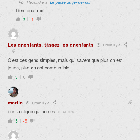
Répondre à
Le pacte du je-me-moi
Idem pour moi!
2
-1
Les gnenfants, tâssez les gnenfants
1 mois il y a
C’est des gens simples, mais qui savent que plus on est
jeune, plus on est combustible.
3
0
merlin
1 mois il y a
bon la clique qui pue est offusqué
5
-5