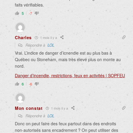
faits vérifiables.
5
-7
Charles
1 mois il y a
Répondre à
LOL
Vrai. L’indice de danger d’icnendie est au plus bas à
Québec ou Stoneham, mais très élevé plus on monte au
nord.
Danger d’incendie, restrictions, feux en activités | SOPFEU
6
-6
Mon constat
1 mois il y a
Répondre à
LOL
Donc on peut faire des feux partout dans des endroits
non-autorisés sans encadrement ? On peut utiliser des