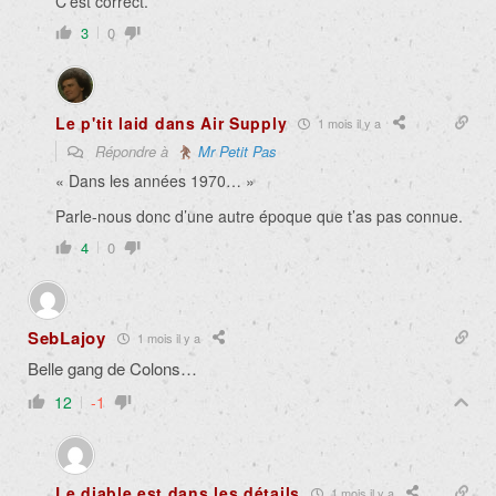
C’est correct.
3
0
Le p'tit laid dans Air Supply
1 mois il y a
Répondre à
Mr Petit Pas
« Dans les années 1970… »
Parle-nous donc d’une autre époque que t’as pas connue.
4
0
SebLajoy
1 mois il y a
Belle gang de Colons…
12
-1
Le diable est dans les détails
1 mois il y a