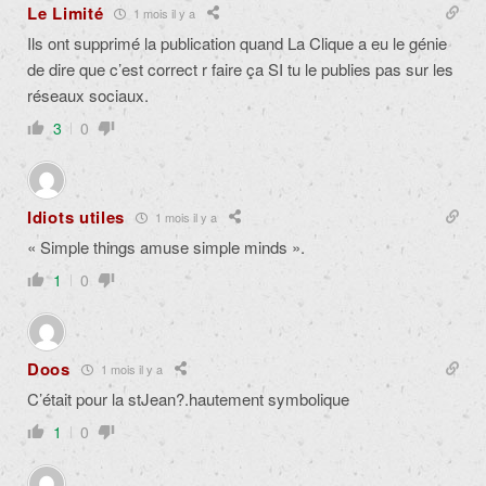
Le Limité
1 mois il y a
Ils ont supprimé la publication quand La Clique a eu le génie
de dire que c’est correct r faire ça SI tu le publies pas sur les
réseaux sociaux.
3
0
Idiots utiles
1 mois il y a
« Simple things amuse simple minds ».
1
0
Doos
1 mois il y a
C’était pour la stJean?.hautement symbolique
1
0