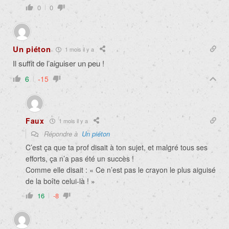
0
0
Un piéton
1 mois il y a
Il suffit de l’aiguiser un peu !
6
-15
Faux
1 mois il y a
Répondre à
Un piéton
C’est ça que ta prof disait à ton sujet, et malgré tous ses
efforts, ça n’a pas été un succès !
Comme elle disait : « Ce n’est pas le crayon le plus aiguisé
de la boîte celui-là ! »
16
-8