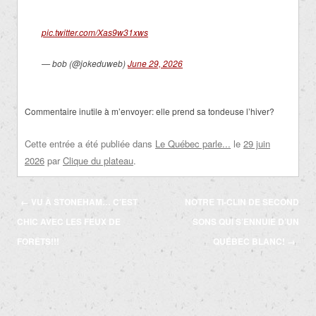
pic.twitter.com/Xas9w31xws
— bob (@jokeduweb)
June 29, 2026
Commentaire inutile à m’envoyer: elle prend sa tondeuse l’hiver?
Cette entrée a été publiée dans
Le Québec parle...
le
29 juin
2026
par
Clique du plateau
.
Navigation
←
VU À STONEHAM… C’EST
NOTRE TI-CLIN DE SECOND
des
CHIC AVEC LES FEUX DE
SONS QUI S’ENNUIE D’UN
articles
FORÊTS!!!
QUÉBEC BLANC!
→