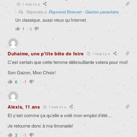
1 mois il y a
Répondre à
Raymond Boisvert - Gestion parasitaire
Un classique, aussi vieux qu’Internet.
1
0
Duhaime, une p'tite bête de foire
1 mois il y a
C’est certain que cette femme débrouillarde votera pour moi!
Son Gazon, Mon Choix!
6
-1
Alexis, 11 ans
1 mois il y a
Et c’est comme ça qu’elle a volé mon emploi d’été…
Je retourne donc à ma limonade!
3
-1