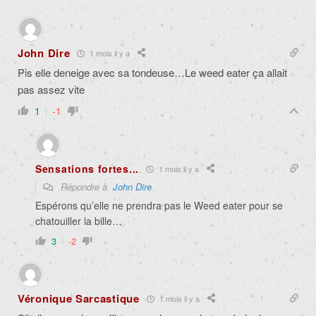
John Dire
1 mois il y a
Pis elle deneige avec sa tondeuse…Le weed eater ça allait
pas assez vite
1
-1
Sensations fortes...
1 mois il y a
Répondre à
John Dire
Espérons qu’elle ne prendra pas le Weed eater pour se
chatouiller la bille…
3
-2
Véronique Sarcastique
1 mois il y a