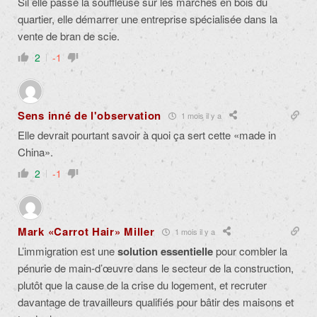
Sil elle passe la souffleuse sur les marches en bois du
quartier, elle démarrer une entreprise spécialisée dans la
vente de bran de scie.
2
-1
Sens inné de l'observation
1 mois il y a
Elle devrait pourtant savoir à quoi ça sert cette «made in
China».
2
-1
Mark «Carrot Hair» Miller
1 mois il y a
L’immigration est une
solution essentielle
pour combler la
pénurie de main-d’œuvre dans le secteur de la construction,
plutôt que la cause de la crise du logement, et recruter
davantage de travailleurs qualifiés pour bâtir des maisons et