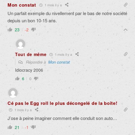
Mon constat
1 mois il y a
Un parfait exemple du nivellement par le bas de notre société
depuis un bon 10-15 ans.
23
-2
Tout de même
1 mois il y a
Répondre à
Mon constat
Idiocracy 2006
6
0
Cé pas le Egg roll le plus décongelé de la boîte!
1 mois il y a
J’ose à peine imaginer comment elle conduit son auto…
21
-1