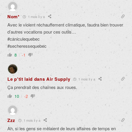
Nom*
1 mois il y a
Avec le violent réchauffement climatique, faudra bien trouver
d’autres vocations pour ces outils…
#caniculequebec
#secheressequebec
8
-1
Le p'tit laid dans Air Supply
1 mois il y a
Ça prendrait des chaînes aux roues.
10
-2
Zzz
1 mois il y a
Ah, si les gens se mêlaient de leurs affaires de temps en