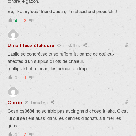
tondre le gazon.
So, like my dear friend Justin, I’m stupid and proud of it!
4
-3
Un siffleux étcheuré
1 mois il y a
L’asile se concrétise et se raffermit , bande de coûteux
affectés d’un surplus d’îlots de chaleur,
multipliant et retenant les celcius en trop…
0
-1
C-dric
1 mois il y a
Cosmos3684 ne semble pas avoir grand chose à faire. C’est
lui qui se tient aussi dans les centres d’achats à filmer les
gens.
0
-2