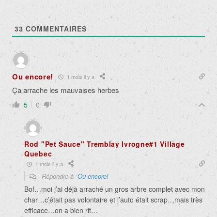
33
COMMENTAIRES
Ou encore!
1 mois il y a
Ça arrache les mauvaises herbes
5
0
Rod "Pet Sauce" Tremblay Ivrogne#1 Village
Quebec
1 mois il y a
Répondre à
Ou encore!
Bof…moi j’ai déjà arraché un gros arbre complet avec mon
char…c’était pas volontaire et l’auto était scrap…mais très
efficace…on a bien rit…