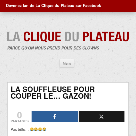
Devenez fan de La Clique du Plateau sur Facebook
PARCE QU'ON NOUS PREND POUR DES CLOWNS
Aller
Menu
au
contenu
LA SOUFFLEUSE POUR
COUPER LE… GAZON!
0
PARTAGES
Pas bête…