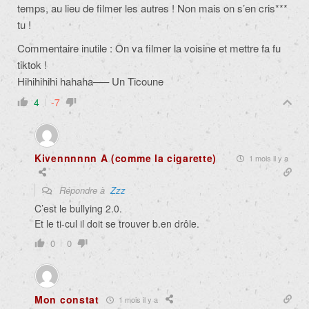
temps, au lieu de filmer les autres ! Non mais on s’en cris***
tu !
Commentaire inutile : On va filmer la voisine et mettre fa fu
tiktok !
Hihihihihi hahaha—– Un Ticoune
4
-7
Kivennnnnn A (comme la cigarette)
1 mois il y a
Répondre à
Zzz
C’est le bullying 2.0.
Et le ti-cul il doit se trouver b.en drôle.
0
0
Mon constat
1 mois il y a