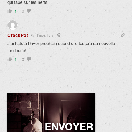
qui tape sur les nerfs.
1
0
CrackPot
1 mois il y a
J’ai hâte à l’hiver prochain quand elle testera sa nouvelle
tondeuse!
1
0