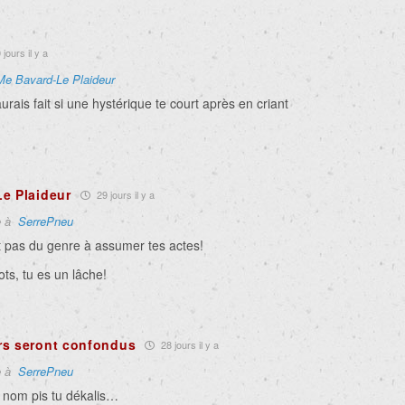
jours il y a
Me Bavard-Le Plaideur
urais fait si une hystérique te court après en criant
e Plaideur
29 jours il y a
e à
SerrePneu
 pas du genre à assumer tes actes!
ts, tu es un lâche!
rs seront confondus
28 jours il y a
e à
SerrePneu
x nom pis tu dékalis…