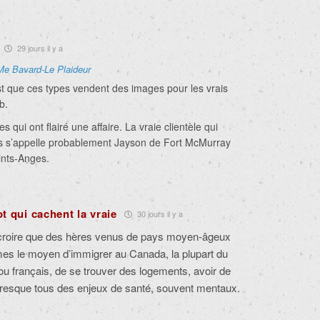
29 jours il y a
Me Bavard-Le Plaideur
 que ces types vendent des images pour les vrais
b.
 qui ont flairé une affaire. La vraie clientèle qui
s s’appelle probablement Jayson de Fort McMurray
ints-Anges.
t qui cachent la vraie
30 jours il y a
à croire que des hères venus de pays moyen-âgeux
mes le moyen d’immigrer au Canada, la plupart du
ou français, de se trouver des logements, avoir de
t presque tous des enjeux de santé, souvent mentaux.