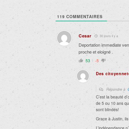
119
COMMENTAIRES
Cesar
30 jours il y a
Deportation immediate vers
proche et eloigné .
53
-5
Des citoyennet
Répondre à
C’est la beauté d’
de 5 ou 10 ans qui
sont blindés!
Grace à Justin, il
L’indépendance n’