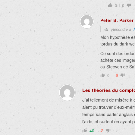
0
0
Peter B. Parker
Répondre à
Mon hypothèse est
tordus du dark we
Ce sont des ordures
achète ces image
ou Steeven de Sa
0
-6
Les théories du complo
J’ai tellement de misère 
aient pu trouver d’eux-mê
temps sans parler anglais 
l’aide, et surtout en ayan
40
-2