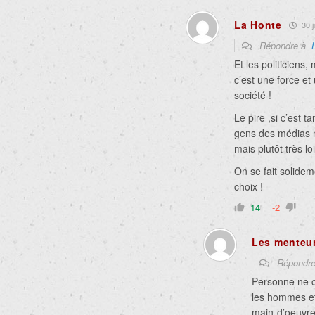
La Honte
30 jo
Répondre à
Et les politiciens
c’est une force e
société !
Le pire ,si c’est 
gens des médias n
mais plutôt très lo
On se fait solidem
choix !
14
-2
Les menteu
Répondr
Personne ne cr
les hommes et
main-d’oeuvre