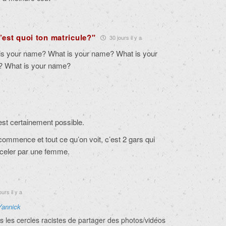
c’est quoi ton matricule?"
30 jours il y a
is your name? What is your name? What is your
? What is your name?
est certainement possible.
mmence et tout ce qu’on voit, c’est 2 gars qui
rceler par une femme.
urs il y a
Yannick
s les cercles racistes de partager des photos/vidéos