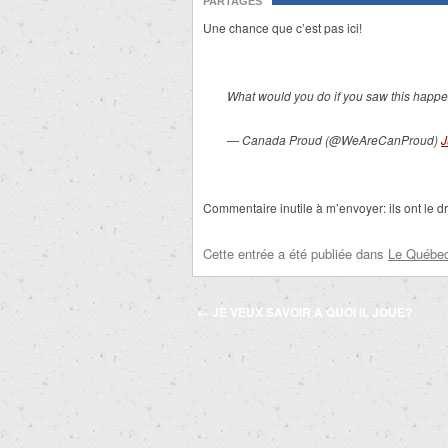
PARTAGES
Une chance que c’est pas ici!
What would you do if you saw this happe
— Canada Proud (@WeAreCanProud)
J
Commentaire inutile à m’envoyer: ils ont le dr
Cette entrée a été publiée dans
Le Québec 
Navigation
←
JE VEUX SAVOIR À QUOI IL JOUE?
des
articles