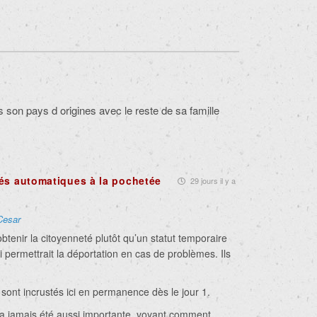
 son pays d origines avec le reste de sa famille
és automatiques à la pochetée
29 jours il y a
Cesar
obtenir la citoyenneté plutôt qu’un statut temporaire
 permettrait la déportation en cas de problèmes. Ils
s sont incrustés ici en permanence dès le jour 1.
a jamais été aussi importante, voyant comment