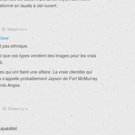
nsformé en taudis à ciel ouvert.
29 jours il y a
Cesar
t pas ethnique.
 que ces types vendent des images pour les vrais
b.
 qui ont flairé une affaire. La vraie clientèle qui
s s’appelle probablement Jayson de Fort McMurray
ints-Anges.
30 jours il y a
lpabilité!