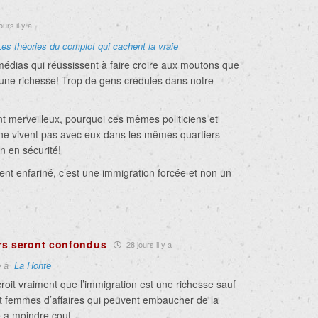
urs il y a
Les théories du complot qui cachent la vraie
, médias qui réussissent à faire croire aux moutons que
t une richesse! Trop de gens crédules dans notre
tant merveilleux, pourquoi ces mêmes politiciens et
e vivent pas avec eux dans les mêmes quartiers
in en sécurité!
ent enfariné, c’est une immigration forcée et non un
rs seront confondus
28 jours il y a
e à
La Honte
oit vraiment que l’immigration est une richesse sauf
 femmes d’affaires qui peuvent embaucher de la
 a moindre cout