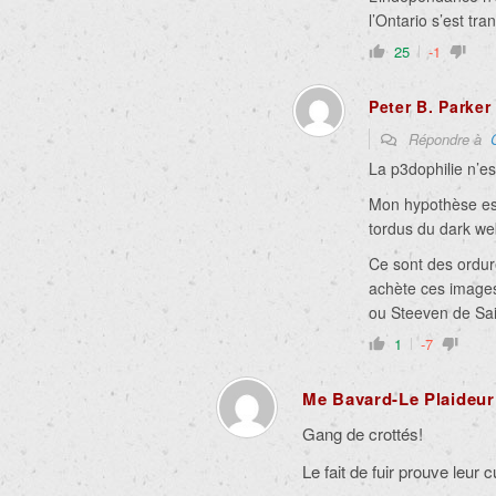
l’Ontario s’est tra
25
-1
Peter B. Parker
Répondre à
La p3dophilie n’es
Mon hypothèse est
tordus du dark we
Ce sont des ordures
achète ces image
ou Steeven de Sa
1
-7
Me Bavard-Le Plaideur
Gang de crottés!
Le fait de fuir prouve leur cu