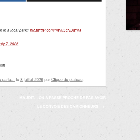
n in a local park?
pic.twitter.com/mWuLcNBwnM
uly 7, 2026
oit!
parle...
le
8 juillet 2026
par
Clique du plateau
.
MAUDIT… ON A PASSÉ PROCHE DE PAS AVOIR
LE CONVOIE DES CAMIONNEURS!
→