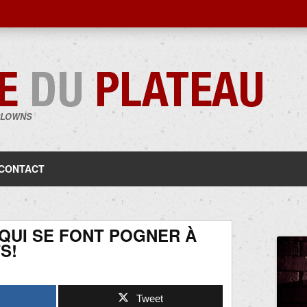
CLOWNS
Aller
au
contenu
CONTACT
QUI SE FONT POGNER À
S!
Tweet