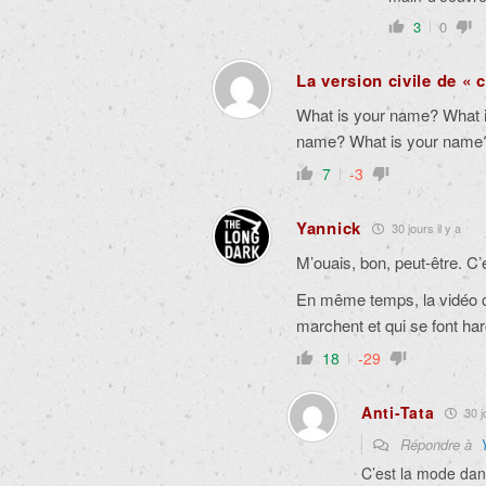
3
0
La version civile de « 
What is your name? What 
name? What is your name
7
-3
Yannick
30 jours il y a
M’ouais, bon, peut-être. C’
En même temps, la vidéo co
marchent et qui se font ha
18
-29
Anti-Tata
30 jo
Répondre à
C’est la mode dan