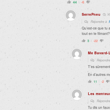
44
-6
SerrePneu
30 
Répondre à
Qu’est-ce que tu a
tout en te filmant?
3
-22
Me Bavard-L
Répondr
T’es sûrement
En d’autres mo
11
-2
Les menteu
Répondr
Tu dis un fau